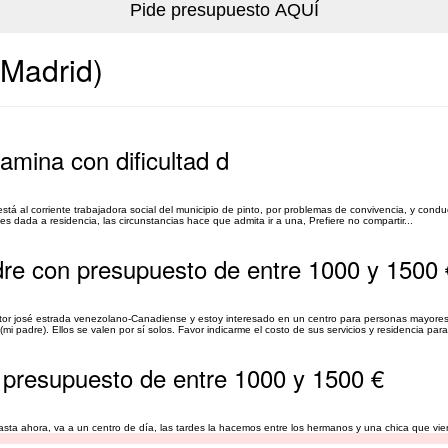
(Madrid)
amina con dificultad d
tá al corriente trabajadora social del municipio de pinto, por problemas de convivencia, y cond
es dada a residencia, las circunstancias hace que admita ir a una, Prefiere no compartir...
dre con presupuesto de entre 1000 y 1500 
tor josé estrada venezolano-Canadiense y estoy interesado en un centro para personas mayores
 padre). Ellos se valen por sí solos. Favor indicarme el costo de sus servicios y residencia para 
 presupuesto de entre 1000 y 1500 €
sta ahora, va a un centro de día, las tardes la hacemos entre los hermanos y una chica que vi
emos que sea lo mas cerca de getafe. Necesitamos saber si tenéis plazas y los precios. Gracias