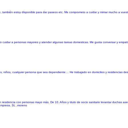
e, también estoy disponible para dar paseos etc. Me comprometo a cuidar y mimar mucho a vuest
o cuidar a personas mayores y atender algunas tareas domesticas. Me gusta conversar y empatiz
s, niños, cualquier persona que sea dependiente.... He trabajado en domicilios y residencias 
 residencia con personas mayo más. De 10. Años y titulo de socio sanitario levantar duchas a
 Empresa. SL .moreno