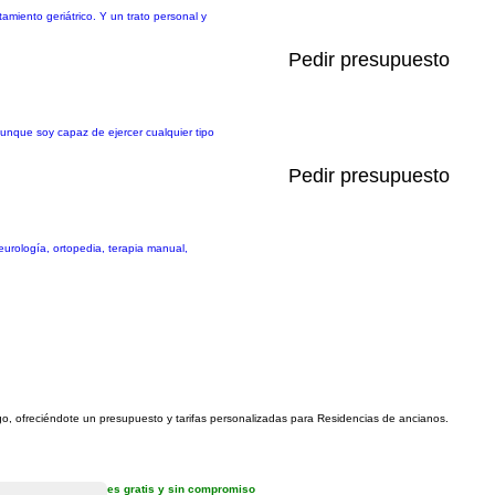
miento geriátrico. Y un trato personal y
Pedir presupuesto
unque soy capaz de ejercer cualquier tipo
Pedir presupuesto
urología, ortopedia, terapia manual,
igo, ofreciéndote un presupuesto y tarifas personalizadas para Residencias de ancianos.
es gratis y sin compromiso