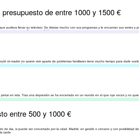
 presupuesto de entre 1000 y 1500 €
 que pudiera llevar su televisor. Se distrae mucho con sus programas y le encantan sus series y p
normas y todo eso, ¿De acuerdo? Muchas gracias.
ió mi madre no quiere vivir aparte de problemas familiares tiene mucho tiempo para darle vuelt
r algo bueno más o menos es lo que le pasa
 pintar en tela. Tras una depresión se ha encerrado en un mundo en el que oye voces y no quier
rsonas.
to entre 500 y 1000 €
ntro de dia, si puede ser concertado por la cdad. Madrid, en getafe o cercano y con posibilidad de
la tarde