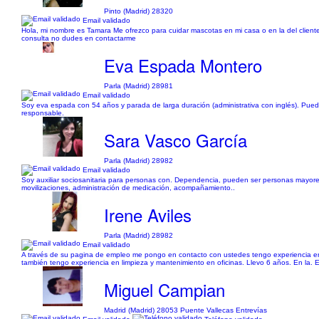
Pinto (Madrid) 28320
Email validado
Hola, mi nombre es Tamara Me ofrezco para cuidar mascotas en mi casa o en la del client
consulta no dudes en contactarme
Eva Espada Montero
Parla (Madrid) 28981
Email validado
Soy eva espada con 54 años y parada de larga duración (administrativa con inglés). Pued
responsable.
Sara Vasco García
Parla (Madrid) 28982
Email validado
Soy auxiliar sociosanitaria para personas con. Dependencia, pueden ser personas mayore
movilizaciones, administración de medicación, acompañamiento..
Irene Aviles
Parla (Madrid) 28982
Email validado
A través de su pagina de empleo me pongo en contacto con ustedes tengo experiencia en
también tengo experiencia en limpieza y mantenimiento en oficinas. Llevo 6 años. En la.
Miguel Campian
Madrid (Madrid) 28053 Puente Vallecas Entrevías