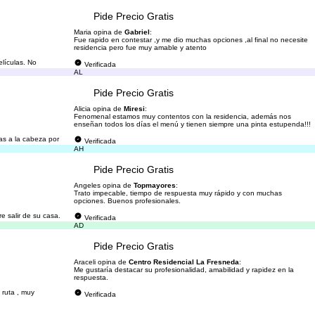
Pide Precio Gratis
Maria opina de
Gabriel
:
Fue rapido en contestar ,y me dio muchas opciones ,al final no necesite
residencia pero fue muy amable y atento
elículas. No
Verificada
AL
Pide Precio Gratis
Alicia opina de
Miresi
:
Fenomenal estamos muy contentos con la residencia, además nos
enseñan todos los días el menú y tienen siempre una pinta estupenda!!!
as a la cabeza por
Verificada
AH
Pide Precio Gratis
Angeles opina de
Topmayores
:
Trato impecable, tiempo de respuesta muy rápido y con muchas
opciones. Buenos profesionales.
e salir de su casa.
Verificada
AD
Pide Precio Gratis
Araceli opina de
Centro Residencial La Fresneda
:
Me gustaría destacar su profesionalidad, amabilidad y rapidez en la
respuesta.
 ruta , muy
Verificada