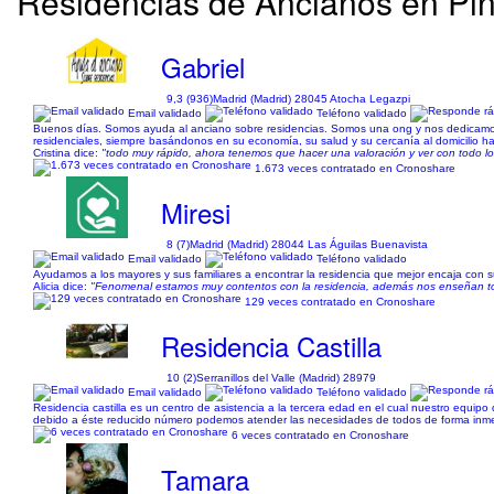
Residencias de Ancianos en Pint
Gabriel
9,3 (936)
Madrid (Madrid) 28045 Atocha Legazpi
Email validado
Teléfono validado
Buenos días. Somos ayuda al anciano sobre residencias. Somos una ong y nos dedicamos 
residenciales, siempre basándonos en su economía, su salud y su cercanía al domicilio h
Cristina dice:
"todo muy rápido, ahora tenemos que hacer una valoración y ver con todo 
1.673 veces contratado en Cronoshare
Miresi
8 (7)
Madrid (Madrid) 28044 Las Águilas Buenavista
Email validado
Teléfono validado
Ayudamos a los mayores y sus familiares a encontrar la residencia que mejor encaja con 
Alicia dice:
"Fenomenal estamos muy contentos con la residencia, además nos enseñan tod
129 veces contratado en Cronoshare
Residencia Castilla
10 (2)
Serranillos del Valle (Madrid) 28979
Email validado
Teléfono validado
Residencia castilla es un centro de asistencia a la tercera edad en el cual nuestro equipo
debido a éste reducido número podemos atender las necesidades de todos de forma inmedi
6 veces contratado en Cronoshare
Tamara