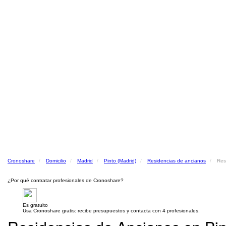
Cronoshare
Domicilio
Madrid
Pinto (Madrid)
Residencias de ancianos
Res
¿Por qué contratar profesionales de Cronoshare?
Es gratuito
Usa Cronoshare gratis: recibe presupuestos y contacta con 4 profesionales.