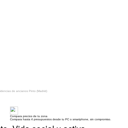
idencias de ancianos Pinto (Madrid)
Compara precios de tu zona
Compara hasta 4 presupuestos desde tu PC o smartphone, sin compromiso.