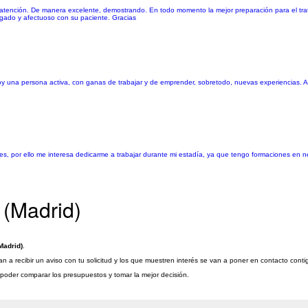
y atención. De manera excelente, demostrando. En todo momento la mejor preparación para el trata
egado y afectuoso con su paciente. Gracias
y una persona activa, con ganas de trabajar y de emprender, sobretodo, nuevas experiencias. A
s, por ello me interesa dedicarme a trabajar durante mi estadía, ya que tengo formaciones en ne
 (Madrid)
Madrid)
.
 a recibir un aviso con tu solicitud y los que muestren interés se van a poner en contacto cont
a poder comparar los presupuestos y tomar la mejor decisión.