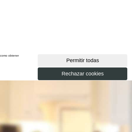
sí como obtener
más