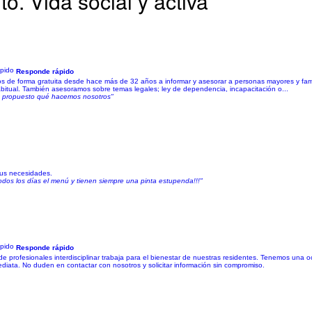
o. Vida social y activa
Responde rápido
de forma gratuita desde hace más de 32 años a informar y asesorar a personas mayores y famil
abitual. También asesoramos sobre temas legales; ley de dependencia, incapacitación o...
lo propuesto qué hacemos nosotros"
sus necesidades.
os los días el menú y tienen siempre una pinta estupenda!!!"
Responde rápido
 de profesionales interdisciplinar trabaja para el bienestar de nuestras residentes. Tenemos una 
ata. No duden en contactar con nosotros y solicitar información sin compromiso.