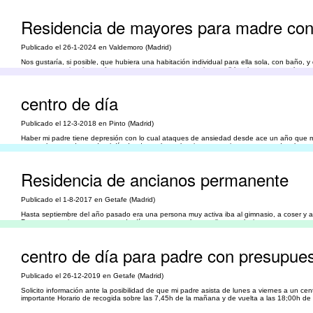
Residencia de mayores para madre con
Publicado el 26-1-2024 en Valdemoro (Madrid)
Nos gustaría, si posible, que hubiera una habitación individual para ella sola, con baño, y
tenemos experiencia en el tema, por eso preguntamos si es posible, si no va contra las 
centro de día
Publicado el 12-3-2018 en Pinto (Madrid)
Haber mi padre tiene depresión con lo cual ataques de ansiedad desde ace un año que mur
que no hace nada y todo el día dando vueltas a lo mismo necesita estar ocupado y hace
Residencia de ancianos permanente
Publicado el 1-8-2017 en Getafe (Madrid)
Hasta septiembre del año pasado era una persona muy activa iba al gimnasio, a coser y a
Por eso necesitamos un centro de día para que vuelva a salir y se relacione con otras pe
centro de día para padre con presupues
Publicado el 26-12-2019 en Getafe (Madrid)
Solicito información ante la posibilidad de que mi padre asista de lunes a viernes a un ce
importante Horario de recogida sobre las 7,45h de la mañana y de vuelta a las 18;00h de 