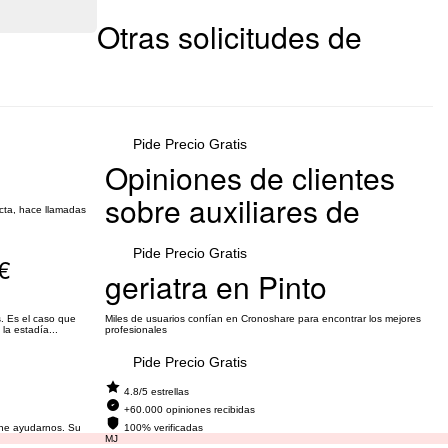
Otras solicitudes de
Pide Precio Gratis
Opiniones de clientes
sobre auxiliares de
ucta, hace llamadas
Pide Precio Gratis
€
geriatra en Pinto
. Es el caso que
Miles de usuarios confían en Cronoshare para encontrar los mejores
la estadía...
profesionales
Pide Precio Gratis
4.8/5 estrellas
+60.000 opiniones recibidas
ene ayudarnos. Su
100% verificadas
 de...
MJ