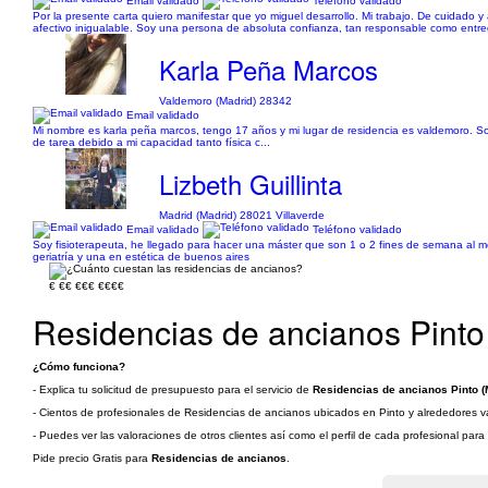
Email validado
Teléfono validado
Por la presente carta quiero manifestar que yo miguel desarrollo. Mi trabajo. De cuidado 
afectivo inigualable. Soy una persona de absoluta confianza, tan responsable como entr
Karla Peña Marcos
Valdemoro (Madrid) 28342
Email validado
Mi nombre es karla peña marcos, tengo 17 años y mi lugar de residencia es valdemoro. So
de tarea debido a mi capacidad tanto física c...
Lizbeth Guillinta
Madrid (Madrid) 28021 Villaverde
Email validado
Teléfono validado
Soy fisioterapeuta, he llegado para hacer una máster que son 1 o 2 fines de semana al me
geriatría y una en estética de buenos aires
€
€€
€€€
€€€€
Residencias de ancianos Pinto
¿Cómo funciona?
- Explica tu solicitud de presupuesto para el servicio de
Residencias de ancianos Pinto (
- Cientos de profesionales de Residencias de ancianos ubicados en Pinto y alrededores van
- Puedes ver las valoraciones de otros clientes así como el perfil de cada profesional par
Pide precio Gratis para
Residencias de ancianos
.