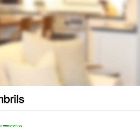
brils
sin compromiso