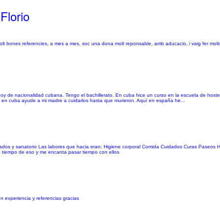
Florio
molt bones referencies, a mes a mes, soc una dona molt reponsable, amb aducacio, i vaig fer molts 
 Soy de nacionalidad cubana. Tengo el bachillerato. En cuba hice un curso en la escuela de hoste
s en cuba ayude a mi madre a cuidarlos hasta que murieron. Aquí en españa he...
acitados y sanatorio Las labores que hacia eran: Higiene corporal Comida Cuidados Curas Paseos 
o tiempo de eso y me encanta pasar tiempo con ellos
 experiencia y referencias gracias