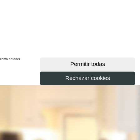
sí como obtener
más