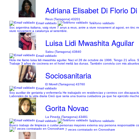
Adriana Elisabet Di Florio Di 
Reus (Tarragona) 43201
Email validado
Teléfono validado
Soc argentina italiana, vaig viure 7 anys a reus, anire a viure novament al agost, en tinc 
viure novament a catalunya al setembre.
Luisa Lidi Mwashita Aguilar
Salou (Tarragona) 43840
Email validado
Hola me llamo luisa lidi mwashita aguilar. Naci el 28 de octubre de 1996. Tengo 21 años.
Trabaje 3 años de cocinera en el hotel meliá las dunas. También convivía con mis abuelo
Sociosanitaria
El Morell (Tarragona) 43760
Email validado
Soy auxiliar de geriatria y enfermería He trabajado en residencias y centros con discap
Laborales de la vida diaria Creó que seria una buena cuidadora ya que he ejercido much
Gorita Novac
La Pineda (Tarragona) 43481
Email validado
Teléfono validado
Busco trabajo de limpieza o cuidar personas mayores externa soy persona responsable con
7 veces contratado en Cronoshare