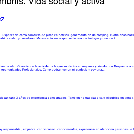
rils. Vida social y activa
ez
a. Experiencia como camarera de pisos en hoteles, gobernanta en un camping, cuatro años haci
blo catalan y castellano. Me encanta ser responsable con mis trabajos y que me lo...
ención de rrhh, Conociendo la actividad a la que se dedica su empresa y viendo que Responde a 
s oportunidades Profesionales. Como podrán ver en mi currículum soy una...
ciosanitaria 3 años de experiencia demostrables. Tambien he trabajado cara el publico en tiend
oy responsable , empática, con vocación, conocimientos, experiencia en atenciona personas de la