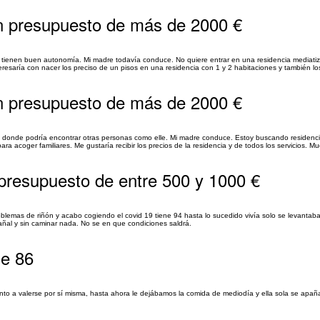
n presupuesto de más de 2000 €
 tienen buen autonomía. Mi madre todavía conduce. No quiere entrar en una residencia mediati
teresaría con nacer los preciso de un pisos en una residencia con 1 y 2 habitaciones y también los
n presupuesto de más de 2000 €
d donde podría encontrar otras personas como elle. Mi madre conduce. Estoy buscando residenc
 acoger familiares. Me gustaría recibir los precios de la residencia y de todos los servicios. Mu
 presupuesto de entre 500 y 1000 €
oblemas de riñón y acabo cogiendo el covid 19 tiene 94 hasta lo sucedido vivía solo se levantaba
al y sin caminar nada. No se en que condiciones saldrá.
de 86
uanto a valerse por sí misma, hasta ahora le dejábamos la comida de mediodía y ella sola se apa