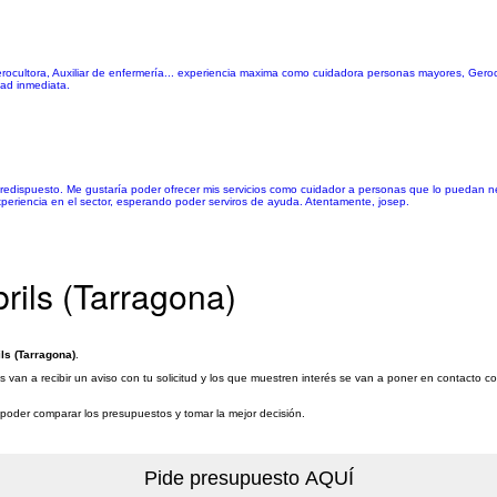
tora, Auxiliar de enfermería... experiencia maxima como cuidadora personas mayores, Gerocult
dad inmediata.
predispuesto. Me gustaría poder ofrecer mis servicios como cuidador a personas que lo puedan n
xperiencia en el sector, esperando poder serviros de ayuda. Atentamente, josep.
ils (Tarragona)
ls (Tarragona)
.
van a recibir un aviso con tu solicitud y los que muestren interés se van a poner en contacto c
a poder comparar los presupuestos y tomar la mejor decisión.