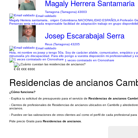
Magaly Herrera Santamaria
Tarragona (Tarragona) 43003
Email validado
Magaly Herrera santamaria.. origen Colombiana.NACIONALIDAD ESPAÑOLA Profesión Gerocul
Personas seria educada responsable facilidad de adaptación trabajo en grupo disponibili
Josep Escarabajal Serra
Reus (Tarragona) 43205
Email validado
Hola, mi nombre es josep y tengo 50a. Soy de carácter afable, comunicativo, empático y 
minusvalía y/o discapacidad. Para ello pongo a vuestra disposición mi profesionalidad y e
1 veces contratado en Cronoshare
€
€€
€€€
€€€€
Residencias de ancianos Cambr
¿Cómo funciona?
- Explica tu solicitud de presupuesto para el servicio de
Residencias de ancianos Cambri
- Cientos de profesionales de Residencias de ancianos ubicados en Cambrils y alrededores 
ancianos.
- Puedes ver las valoraciones de otros clientes así como el perfil de cada profesional par
Pide precio Gratis para
Residencias de ancianos
.