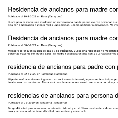
Residencia de ancianos para madre co
Publicado el 30-8-2021 en Reus (Tarragona)
Busco para mi madre una residencia no medicalizada donde podría vivi con personas que
piso con 1 habitación o 2 para recibir unos amigos. Espera participar a actividades. Me in
Residencia de ancianos para madre co
Publicado el 30-8-2021 en Reus (Tarragona)
Mi madre se encuentra bien de salud y es autónoma. Busco una residencia no mediatiza
personas mayores con buena salud. Mi madre necesitara un piso con 1 o 2 habitaciones para
residencia de ancianos para padre con
Publicado el 22-5-2020 en Tarragona (Tarragona)
Mi padre está actualmente ingresado en sociosanitario francoli, ingreso en hospital por pr
lavabo solo con caminador. Ahora está completamente encamado con sonda de orina y pañ
residencias de ancianos para persona 
Publicado el 9-5-2019 en Tarragona (Tarragona)
Tengo dificultad para atenderla por situación laboral y en el último mes ha decaído en c
sola y se vestía, ahora tiene dificultad para vestirse y comer sola