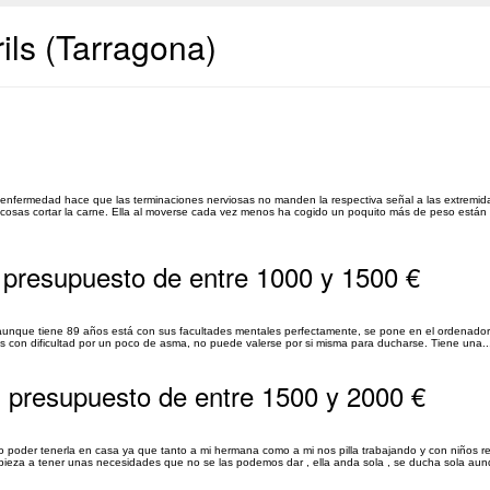
ls (Tarragona)
fermedad hace que las terminaciones nerviosas no manden la respectiva señal a las extremida
cosas cortar la carne. Ella al moverse cada vez menos ha cogido un poquito más de peso están 
 presupuesto de entre 1000 y 1500 €
s, aunque tiene 89 años está con sus facultades mentales perfectamente, se pone en el ordenador
ces con dificultad por un poco de asma, no puede valerse por si misma para ducharse. Tiene una..
 presupuesto de entre 1500 y 2000 €
 poder tenerla en casa ya que tanto a mi hermana como a mi nos pilla trabajando y con niños r
ieza a tener unas necesidades que no se las podemos dar , ella anda sola , se ducha sola au