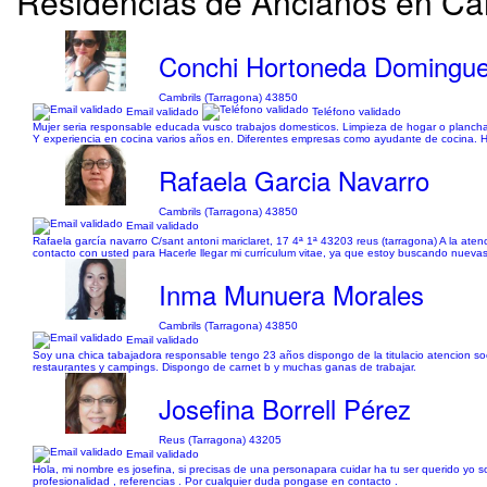
Residencias de Ancianos en Camb
Conchi Hortoneda Domingu
Cambrils (Tarragona) 43850
Email validado
Teléfono validado
Mujer seria responsable educada vusco trabajos domesticos. Limpieza de hogar o planch
Y experiencia en cocina varios años en. Diferentes empresas como ayudante de cocina. Ha
Rafaela Garcia Navarro
Cambrils (Tarragona) 43850
Email validado
Rafaela garcía navarro C/sant antoni mariclaret, 17 4ª 1ª 43203 reus (tarragona) A la at
contacto con usted para Hacerle llegar mi currículum vitae, ya que estoy buscando nueva
Inma Munuera Morales
Cambrils (Tarragona) 43850
Email validado
Soy una chica tabajadora responsable tengo 23 años dispongo de la titulacio atencion so
restaurantes y campings. Dispongo de carnet b y muchas ganas de trabajar.
Josefina Borrell Pérez
Reus (Tarragona) 43205
Email validado
Hola, mi nombre es josefina, si precisas de una personapara cuidar ha tu ser querido yo s
profesionalidad , referencias . Por cualquier duda pongase en contacto .