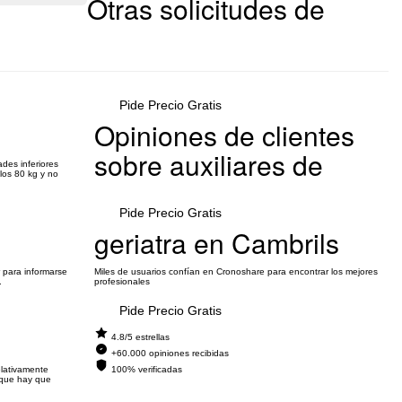
Otras solicitudes de
Pide Precio Gratis
Opiniones de clientes
sobre auxiliares de
des inferiores
los 80 kg y no
Pide Precio Gratis
geriatra en Cambrils
 para informarse
Miles de usuarios confían en Cronoshare para encontrar los mejores
.
profesionales
Pide Precio Gratis
4.8/5 estrellas
+60.000 opiniones recibidas
elativamente
100% verificadas
nque hay que