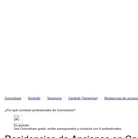
Cronoshare
Domicilio
Tarragona
Cambrils (Tarragona)
Residencias de ancian
¿Por qué contratar profesionales de Cronoshare?
Es gratuito
Usa Cronoshare gratis: recibe presupuestos y contacta con 4 profesionales.