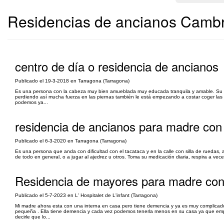
Residencias de ancianos Cambri
centro de día o residencia de ancianos
Publicado el 19-3-2018 en Tarragona (Tarragona)
Es una persona con la cabeza muy bien amueblada muy educada tranquila y amable. Su en
perdiendo así mucha fuerza en las piernas también le está empezando a costar coger las 
podemos ya...
residencia de ancianos para madre con
Publicado el 6-3-2020 en Tarragona (Tarragona)
Es una persona que anda con dificultad con el tacataca y en la calle con silla de rueda
de todo en general, o a jugar al ajedrez u otros. Toma su medicación diaria, respira a ve
Residencia de mayores para madre con
Publicado el 5-7-2023 en L' Hospitalet de L'infant (Tarragona)
Mi madre ahora esta con una interna en casa pero tiene demencia y ya es muy complicado
pequeña . Ella tiene demencia y cada vez podemos tenerla menos en su casa ya que emp
decirle que lo...