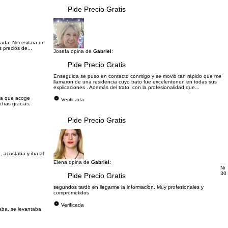
Pide Precio Gratis
zada. Necesitara un
 precios de...
Josefa opina de
Gabriel
:
Pide Precio Gratis
Enseguida se puso en contacto conmigo y se movió tan rápido que me
llamaron de una residencia cuyo trato fue excelentenen en todas sus
explicaciones . Además del trato, con la profesionalidad que...
ia que acoge
Verificada
chas gracias.
Pide Precio Gratis
, acostaba y iba al
Elena opina de
Gabriel
:
Ni
30
Pide Precio Gratis
segundos tardó en llegarme la información. Muy profesionales y
comprometidos
Verificada
ñaba, se levantaba