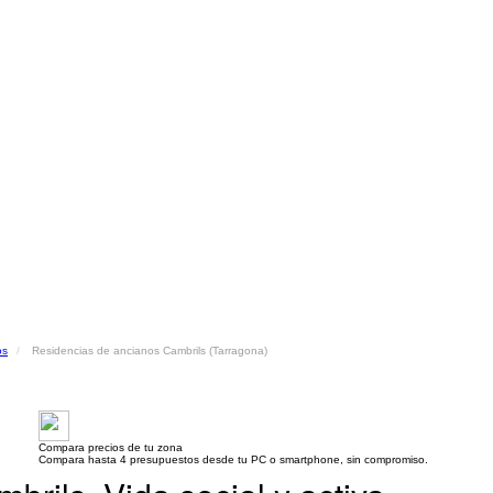
os
Residencias de ancianos Cambrils (Tarragona)
Compara precios de tu zona
Compara hasta 4 presupuestos desde tu PC o smartphone, sin compromiso.