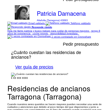
Patricia Damacena
Altafulla (Tarragona) 43893
Email validado
Teléfono validado
Responde rápido
Hola me llamo patricia y busco trabajo para cuidar de personas mayores , tengo 8
años de experiencia , coche proprio , disponibilidad inmediata .
1 veces contratado en Cronoshare
Pedir presupuesto
¿Cuánto cuestan las residencias de
ancianos?
Ver guía de precios
€
€€
€€€
€€€€
Residencias de ancianos
Tarragona (Tarragona)
Cuando nuestros seres queridos se hacen mayores pueden necesitar una serie de
cuidados y atenciones que debido al poco tiempo del que disponemos y junto a
que contemos con conocimientos en el área de geriatría puede ocasionar que nos