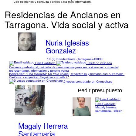
Lee opiniones y consulta perfiles para más información.
Residencias de Ancianos en
Tarragona. Vida social y activa
Nuria Iglesias
Gonzalez
10 (2)
Torredembarra (Tarragona) 43830
Email validado
Teléfono validado
Cocinera profesional, cuidado de personas mayores en residencias, comercial
representante, informacion y turismo venta
Isabel dice:
"Una maravilla! Un trato cordial, respetuoso y humano con el enfermo.
Cariñosa y empática. Seguimos con ella ! "
5 veces contratado en Cronoshare
Pedir presupuesto
Email validado
Magaly Herrera
1/4
santamaria.. origen
Magaly Herrera
Santamaria