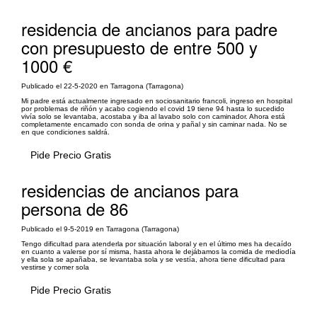
residencia de ancianos para padre
con presupuesto de entre 500 y
1000 €
Publicado el 22-5-2020 en Tarragona (Tarragona)
Mi padre está actualmente ingresado en sociosanitario francoli, ingreso en hospital
por problemas de riñón y acabo cogiendo el covid 19 tiene 94 hasta lo sucedido
vivía solo se levantaba, acostaba y iba al lavabo solo con caminador. Ahora está
completamente encamado con sonda de orina y pañal y sin caminar nada. No se
en que condiciones saldrá.
Pide Precio Gratis
residencias de ancianos para
persona de 86
Publicado el 9-5-2019 en Tarragona (Tarragona)
Tengo dificultad para atenderla por situación laboral y en el último mes ha decaído
en cuanto a valerse por sí misma, hasta ahora le dejábamos la comida de mediodía
y ella sola se apañaba, se levantaba sola y se vestía, ahora tiene dificultad para
vestirse y comer sola
Pide Precio Gratis