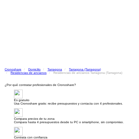
Cronoshare
Domicilio
Tarragona
Tarragona (Tarragona)
Residencias de ancianos
Residencias de ancianos Tarragona (Tarragona)
¿Por qué contratar profesionales de Cronoshare?
Es gratuito
Usa Cronoshare gratis: recibe presupuestos y contacta con 4 profesionales.
Compara precios de tu zona
Compara hasta 4 presupuestos desde tu PC o smartphone, sin compromiso.
Contrata con confianza