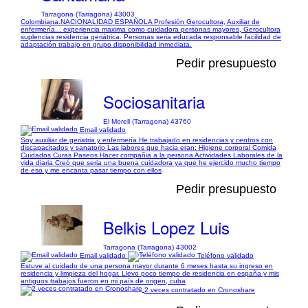
Tarragona (Tarragona) 43003
Colombiana.NACIONALIDAD ESPAÑOLA Profesión Gerocultora, Auxiliar de
enfermería... experiencia maxima como cuidadora personas mayores, Gerocultora
suplencias residencia geriátrica. Personas seria educada responsable facilidad de
adaptación trabajo en grupo disponibilidad inmediata.
Pedir presupuesto
Sociosanitaria
El Morell (Tarragona) 43760
Email validado
Soy auxiliar de geriatria y enfermería He trabajado en residencias y centros con
discapacitados y sanatorio Las labores que hacia eran: Higiene corporal Comida
Cuidados Curas Paseos Hacer compañia a la persona Actividades Laborales de la
vida diaria Creó que seria una buena cuidadora ya que he ejercido mucho tiempo
de eso y me encanta pasar tiempo con ellos
Pedir presupuesto
Belkis Lopez Luis
Tarragona (Tarragona) 43002
Email validado
Teléfono validado
Estuve al cuidado de una persona mayor durante 6 meses hasta su ingreso en
residencia y limpieza del hogar. Llevo poco tiempo de residencia en españa y mis
antiguos trabajos fueron en mi país de origen, cuba
2 veces contratado en Cronoshare