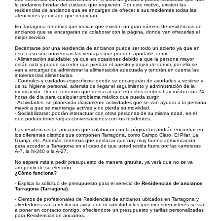
le podamos brindar del cuidado que requieren. Por este motivo, existen las
residencias de ancianos que se encargan de ofrecer a sus residentes todas las
atenciones y cuidado que requieran.
En Tarragona tenemos que indicar que existen un gran número de residencias de
ancianos que se encargarán de colaborar con la página, donde van ofrecerles el
mejor servicio.
Decantarse por una residencia de ancianos puede ser todo un acierto ya que en
este caso son numerosas las ventajas que pueden aportarle, como:
- Alimentación saludable: ya que en ocasiones debido a que la persona mayor
están sola y puede suceder que pierdan el apetito y dejen de comer, por ello se
van a encargar de administrar la alimentación adecuada y tendrán en cuenta las
intolerancias alimentarias.
- Controles y cuidados específicos: donde se encargarán de ayudarles a vestirse y
de su higiene personal, además de llegar el seguimiento y administración de la
medicación. Donde tenemos que destacar que en estos centros hay médico las 24
horas de día para cualquier problema médico que pueda surgir.
- Actividades: se planearán diariamente actividades que se van ayudar a la persona
mayor a que se mantenga activas y no pierda su movilidad.
- Sociabilizarse: podrán interactuar con otras personas de su misma edad, en el
que podrán tener largas conversaciones con los residentes.
Las residencias de ancianos que colaboran con la página las podrán encontrar en
los diferentes distritos que componen Tarragona, como Campo Claro, El Pilar, La
Granja, etc. Además, tenemos que destacar que hay muy buena comunicación
para acceder a Tarragona en el caso de que usted resida fuera por las carreteras
A-7, la N-340 o la A-27.
No espere más a pedir presupuesto de manera gratuita, ya verá que no se va
arrepentir de su elección.
¿Cómo funciona?
- Explica tu solicitud de presupuesto para el servicio de
Residencias de ancianos
Tarragona (Tarragona)
.
- Cientos de profesionales de Residencias de ancianos ubicados en Tarragona y
alrededores van a recibir un aviso con tu solicitud y los que muestren interés se van
a poner en contacto contigo, ofreciéndote un presupuesto y tarifas personalizadas
para Residencias de ancianos.