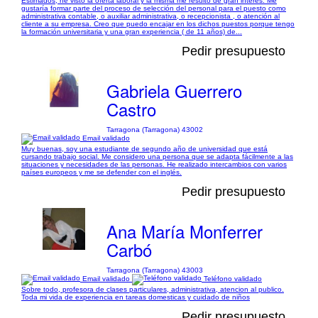
Estimados, he visto la oferta laboral y la misma me resultó de gran interés. Me
gustaría formar parte del proceso de selección del personal para el puesto como
administrativa contable, o auxiliar administrativa, o recepcionista , o atención al
cliente a su empresa. Creo que puedo encajar en los dichos puestos porque tengo
la formación universitaria y una gran experiencia ( de 11 años) de...
Pedir presupuesto
Gabriela Guerrero
Castro
Tarragona (Tarragona) 43002
Email validado
Muy buenas, soy una estudiante de segundo año de universidad que está
cursando trabajo social. Me considero una persona que se adapta fácilmente a las
situaciones y necesidades de las personas. He realizado intercambios con varios
países europeos y me se defender con el inglés.
Pedir presupuesto
Ana María Monferrer
Carbó
Tarragona (Tarragona) 43003
Email validado
Teléfono validado
Sobre todo, profesora de clases particulares, administrativa, atencion al publico.
Toda mi vida de experiencia en tareas domesticas y cuidado de niños
Pedir presupuesto