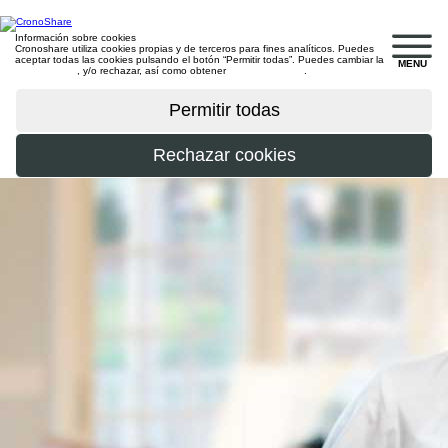
Información sobre cookies
Cronoshare utiliza cookies propias y de terceros para fines analíticos. Puedes
aceptar todas las cookies pulsando el botón “Permitir todas”. Puedes cambiar la
MENU
configuración
, y/o rechazar, así como obtener
más información
.