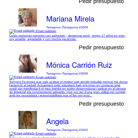
Pedir presupuesto
Mariana Mirela
Tarragona (Tarragona) 43006
Email validado
Cuido personas mayores con alzheimer , demencia senil , tengo 17 años en esto,
soy amable, agradable y con mucha paciensia.
Pedir presupuesto
Mónica Carrión Ruiz
Tarragona (Tarragona) 43006
Email validado
Senyors Fa temps que vaig acabar el institut vaig decidir treballar perquè ma donat
l'antenció el treball. Actualment estic estudiant ball i em poso en contacte amb
vostè per manifestar-li el meu interès en poder desenvolupar i aplicar en el serveis
de limpieza] els coneixements adquirits. Que pot ser d'una gran utilitat per complir
amb les necessitats i responsabilitats que el lloc em posi...
Pedir presupuesto
Angela
Tarragona (Tarragona) 43002
Email validado