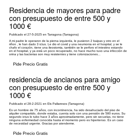
Residencia de mayores para padre
con presupuesto de entre 500 y
1000 €
Publicado el 27-5-2025 en Tarragona (Tarragona)
A mi padre le operaron de la pierna izquierda, le pusieron 2 baipas y otro en el
riñon , le han dado 3 ictus. Le dio el covid y una neumonia en el hospital, y se le
chafo el corazón, tiene una ileostomia, también se le perforo el intestino estando
en el hospital, y ya está un poco recuperado, no hace mucho tuvo una infección de
orina y las bacterias son muy resistentes y tiene colonizaciones...
Pide Precio Gratis
residencia de ancianos para amigo
con presupuesto de entre 500 y
1000 €
Publicado el 28-2-2021 en Els Pallaresos (Tarragona)
Es un hombre de 75 años, con incontinencia, ha sido desahuciado del piso de
alquiler compartido, donde estaba, cuenta solo con una pensión de 580 euros. Su
segundo ictus lo tubo hace 3 años aproximadamente, pero sin secuelas, no tiene
ninguna enfermedad conocida hasta el momento pero es hipertenso. Es un caso
de necesidad urgente. Gracias por atenderme.
Pide Precio Gratis