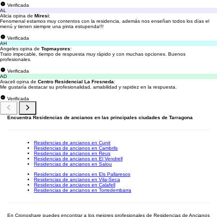
Verificada
AL
Alicia opina de
Miresi
:
Fenomenal estamos muy contentos con la residencia, además nos enseñan todos los días el
menú y tienen siempre una pinta estupenda!!!
Verificada
AH
Angeles opina de
Topmayores
:
Trato impecable, tiempo de respuesta muy rápido y con muchas opciones. Buenos
profesionales.
Verificada
AD
Araceli opina de
Centro Residencial La Fresneda
:
Me gustaría destacar su profesionalidad, amabilidad y rapidez en la respuesta.
Verificada
Encuentra Residencias de ancianos en las principales ciudades de Tarragona
Residencias de ancianos en Cunit
Residencias de ancianos en Cambrils
Residencias de ancianos en Reus
Residencias de ancianos en El Vendrell
Residencias de ancianos en Salou
Residencias de ancianos en Els Pallaresos
Residencias de ancianos en Vila-Seca
Residencias de ancianos en Calafell
Residencias de ancianos en Torredembarra
En Cronoshare puedes encontrar a los mejores profesionales de Residencias de Ancianos