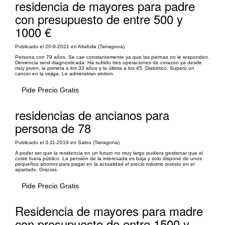
residencia de mayores para padre
con presupuesto de entre 500 y
1000 €
Publicado el 20-9-2021 en Altafulla (Tarragona)
Persona con 79 años. Se cae constantemente ya que las piernas no le responden.
Demencia senil diagnosticada. Ha sufrido tres operaciones de corazón ya desde
muy joven, la primera a los 33 años y la última a los 45. Diabético. Superó un
cancer en la vejiga. Le administran sintron.
Pide Precio Gratis
residencias de ancianos para
persona de 78
Publicado el 3-11-2019 en Salou (Tarragona)
A poder ser que la residencia en un futuro no muy largo pudiera gestionar que el
coste fuera público. La pensión de la interesada es baja y solo dispone de unos
pequeños ahorros para pagar en la actualidad el precio máximo puesto en el
apartado. Gracias.
Pide Precio Gratis
Residencia de mayores para madre
con presupuesto de entre 1500 y