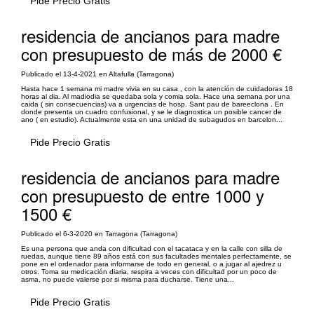
Pide Precio Gratis
residencia de ancianos para madre
con presupuesto de más de 2000 €
Publicado el 13-4-2021 en Altafulla (Tarragona)
Hasta hace 1 semana mi madre vivia en su casa , con la atención de cuidadoras 18
horas al dia. Al madiodia se quedaba sola y comia sola. Hace una semana por una
caida ( sin consecuencias) va a urgencias de hosp. Sant pau de bareeclona . En
donde presenta un cuadro confusional, y se le diagnostica un posible cancer de
ano ( en estudio). Actualmente esta en una unidad de subagudos en barcelon...
Pide Precio Gratis
residencia de ancianos para madre
con presupuesto de entre 1000 y
1500 €
Publicado el 6-3-2020 en Tarragona (Tarragona)
Es una persona que anda con dificultad con el tacataca y en la calle con silla de
ruedas, aunque tiene 89 años está con sus facultades mentales perfectamente, se
pone en el ordenador para informarse de todo en general, o a jugar al ajedrez u
otros. Toma su medicación diaria, respira a veces con dificultad por un poco de
asma, no puede valerse por si misma para ducharse. Tiene una...
Pide Precio Gratis