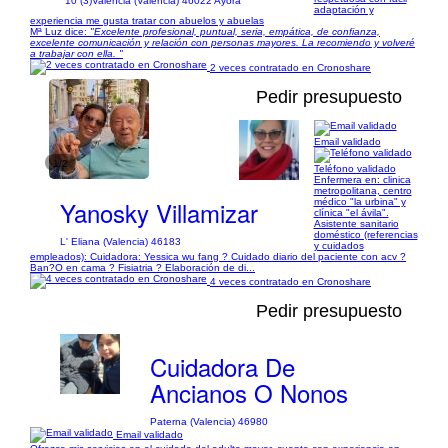
10 (3)
Valencia (Valencia) 46022 Ayora
adaptación y
experiencia me gusta tratar con abuelos y abuelas
Mª Luz dice:
"Excelente profesional, puntual, seria, empática, de confianza,
excelente comunicación y relación con personas mayores. La recomiendo y volveré
a trabajar con ella. "
2 veces contratado en Cronoshare
Pedir presupuesto
Email validado
1/2
Teléfono validado
Enfermera en: clinica
metropolitana, centro
Yanosky Villamizar
médico "la urbina" y
clínica "el ávila".
Asistente sanitario
doméstico (referencias
L' Eliana (Valencia) 46183
y cuidados
empleados): Cuidadora: Yessica wu fang ? Cuidado diario del paciente con acv ?
Ban?O en cama ? Fisiatria ? Elaboración de di...
4 veces contratado en Cronoshare
Pedir presupuesto
Cuidadora De
Ancianos O Nonos
Paterna (Valencia) 46980
Email validado