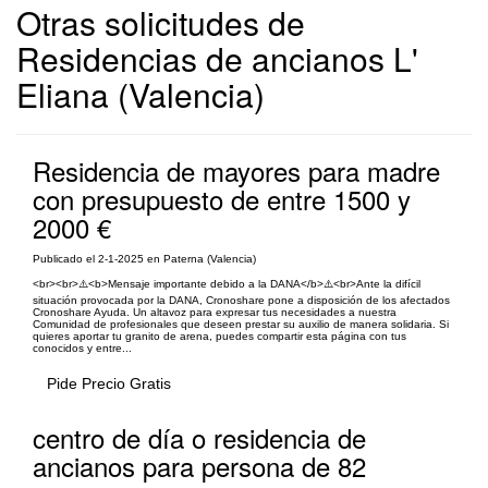
Otras solicitudes de
Residencias de ancianos L'
Eliana (Valencia)
Residencia de mayores para madre
con presupuesto de entre 1500 y
2000 €
Publicado el 2-1-2025 en Paterna (Valencia)
<br><br>⚠️<b>Mensaje importante debido a la DANA</b>⚠️<br>Ante la difícil
situación provocada por la DANA, Cronoshare pone a disposición de los afectados
Cronoshare Ayuda. Un altavoz para expresar tus necesidades a nuestra
Comunidad de profesionales que deseen prestar su auxilio de manera solidaria. Si
quieres aportar tu granito de arena, puedes compartir esta página con tus
conocidos y entre...
Pide Precio Gratis
centro de día o residencia de
ancianos para persona de 82