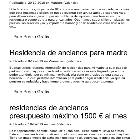
Publicado el 20-12-2018 en Manises (Valencia)
Hola buenos días, mi padre de 82 años con una demencia que va cada vez a más,
que esta encamado si bien se puede levantar con ayuda aunque cada vez va a
peor. Ahora esta ingresado por un problema de liquidos, pero buscamos una
residencia o centro de día para encamados. Querríamos saber si tienen plazas, los
precios, los servicios y muy importante horario y posibilidades de visita libre o no
en...
Pide Precio Gratis
Residencia de ancianos para madre
Publicado el 9-12-2019 en Vilamarxant (Valencia)
Buenas tardes, quisiera información de residencias para mi madre la cual padece
parkinson con muy poca movilidad su estancia en casa esta llegando ya a no a
poder atenderla, por su mínima movilidad, ella tiene en propiedad una casa de
herencia... Lo cual pedimos información para poder pagar residencia, ya que su
pensión es reducida y hace frente a otros pagos, le agradecería pronta...
Pide Precio Gratis
residencias de ancianos
presupuesto máximo 1500 € al mes
Publicado el 18-8-2019 en Llíria (Valencia)
Es independiente, se viste, come, se ducha sola. Tiene sordera, lleva apafatos
Este año también le diagnosticaron parkinson pero está medicada y le va muy bien.
Tiene un grado medio de alzheimer, nos reconoce, conversa, le gusta mucho pintar