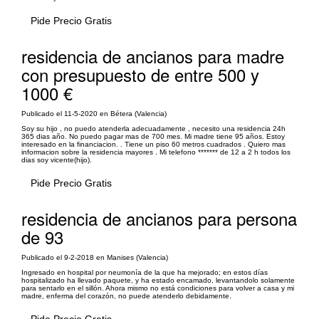
Pide Precio Gratis
residencia de ancianos para madre
con presupuesto de entre 500 y
1000 €
Publicado el 11-5-2020 en Bétera (Valencia)
Soy su hijo , no puedo atenderla adecuadamente , necesito una residencia 24h
365 dias año. No puedo pagar mas de 700 mes. Mi madre tiene 95 años. Estoy
interesado en la financiacion. . Tiene un piso 60 metros cuadrados . Quiero mas
informacion sobre la residencia mayores . Mi telefono ******* de 12 a 2 h todos los
dias soy vicente(hijo).
Pide Precio Gratis
residencia de ancianos para persona
de 93
Publicado el 9-2-2018 en Manises (Valencia)
Ingresado en hospital por neumonía de la que ha mejorado; en estos días
hospitalizado ha llevado paquete, y ha estado encamado, levantandolo solamente
para sentarlo en el sillón. Ahora mismo no está condiciones para volver a casa y mi
madre, enferma del corazón, no puede atenderlo debidamente.