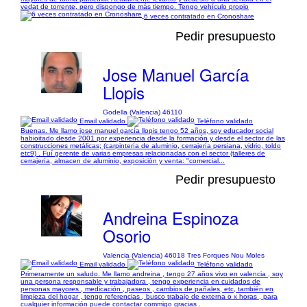
vedat de torrente, pero dispongo de más tiempo. Tengo vehículo propio
6 veces contratado en Cronoshare
Pedir presupuesto
Jose Manuel García
Llopis
Godella (Valencia) 46110
Email validado
Teléfono validado
Buenas. Me llamo jose manuel garcía llopis tengo 52 años, soy educador social
habioitado desde 2001 por experiencia desde la formación y desde el sector de las
construcciones metálicas; (carpintería de aluminio, cerrajería persiana, vidrio, toldo
etc9) . Fuí gerente de varias empresas relacionadas con el sector (talleres de
cerrajería, almacen de aluminio, exposición y venta: "comercial...
Pedir presupuesto
Andreina Espinoza
Osorio
Valencia (Valencia) 46018 Tres Forques Nou Moles
Email validado
Teléfono validado
Primeramente un saludo. Me llamo andreina , tengo 27 años vivo en valencia , soy
una persona responsable y trabajadora , tengo experiencia en cuidados de
personas mayores , medicación , paseos , cambios de pañales, etc, también en
limpieza del hogar , tengo referencias , busco trabajo de externa o x horas , para
cualquier información puede contactar commigo gracias .