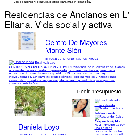
Lee opiniones y consulta perfiles para más información.
Residencias de Ancianos en L'
Eliana. Vida social y activa
Centro De Mayores
Monte Sión
El Vedat de Torrente (Valencia) 46901
Email validado
CENTRO ESPECIALIZADO EN ALZHEIMER Residencia de la tercera edad. Somos
una residencia en un entorno privilegiado y con una orientación plena hacia
nuestros residentes. Nuestra capacidad (25 plazas) nos hace ser super
individualizados. Sin barreras arquitectónicas, disponemos de 7 habitaciones
individuales y 9 dobles compartidas, dos salones polivalentes, sala gimnasio,
comedor, seis baños...
Pedir presupuesto
Email validado
1/6
Teléfono validado
Responde rápido
Daniela Loyo
Hola muy buenas soy
una persona
responsable puntual
respetuosa con fácil