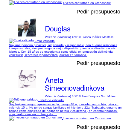
4 veces contratado en Cronoshare
Pedir presupuesto
Douglas
Valencia (Valencia) 46010 Blasco Ibáñez Mestalla
Email validado
Soy una persona proactiva, organizada y responsable, con buenas relaciones
interpersonales, siempre tengo la mejor disposición para la realización de mis
labores. Con 15 años de experiencia como oficial en protección civil mérida
venezuela, rescatista y paramédico, auxiliar en farmacia.
Pedir presupuesto
Aneta
Simeonovadinkova
Valencia (Valencia) 46018 Tres Forques Nou Moles
Teléfono validado
Soy bulgara tengo papeles en regla , tengo 48 a., casada con un hijo , vivo en
valencia 15 a. No tengo cargas familiares mi hijo tiene 22a. Trabajaba durante un
tiempo como empleada de hogar en betera y calderona , en carrefour bancos ,
como autonoma en un bar extra....
4 veces contratado en Cronoshare
Pedir presupuesto