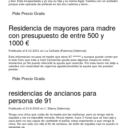
y leer. Está incapacitada y yo soy su hija y su tutora legal. Camina con un andador
porque esta operada de prótesis en las dos caderas y tiene...
Pide Precio Gratis
Residencia de mayores para madre
con presupuesto de entre 500 y
1000 €
Publicado el 9-12-2021 en La Cañada (Paterna) (Valencia)
Esta informacion es para mi madre que tiene 87 ******* y aunque puede comer por
si sola Creo que esta a nivel 1(nesecita ayuda para algunas cosas) en estos
momentos yo No puedo ofrecerle la ayuda que nesecita. Por esta razon me dirijo a
ustedes con nesecidad de urgencia agradeciendoles la ayuda que me puedan
prestar ,
Pide Precio Gratis
residencias de ancianos para
persona de 91
Publicado el 21-6-2018 en L' Eliana (Valencia)
Tengo una chica que cuida de mi madre por las mañanas, pero yo tengo mal la
espalda y me es imposible moverla. Ahora mismo, hace 2 horas que se hizo pipi y
caca pero no soy capaz de cambiarle el pañal, estoy esperando a que venga la
chica. No veo sola con ella el fin de semana, de dolor de espalda casi no puedo ni
moverme ya.