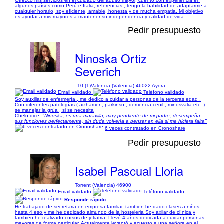
Ofrezco mis servicios en el cuidado del adulto mayor, cuento con experiencia en
algunos países como Perú e Italia, referencias , tengo la habilidad de adaptarme a
cualquier horario, soy eficiente, amable, honesta y de mucha empatia. Mi objetivo
es ayudar a mis mayores a mantener su independencia y calidad de vida.
Pedir presupuesto
Ninoska Ortiz
Severich
10 (1)
Valencia (Valencia) 46022 Ayora
Email validado
Teléfono validado
Soy auxiliar de enfermería , me dedico a cuidar a personas de la terceras edad .
Con diferentes patologías ( aizhamer , parkinso , demencia cenil , minosvalia etc .)
se manejar la grúa , si se necesita
Chelo dice:
"Ninoska, es una maravilla, muy pendiente de mi padre, desempeña
sus funciones perfectamente, sin duda volvería a pensar en ella si me hiciera falta"
6 veces contratado en Cronoshare
Pedir presupuesto
Isabel Pascual Lloria
Torrent (Valencia) 46900
Email validado
Teléfono validado
Responde rápido
He trabajado de secretaria en empresa familiar, tambien he dado clases a niños
hasta 4 eso y me he dedicado almundo de la hosteleria Soy axilar de clínica y
también he realizado cursos de jetiatria. Llevó 4 años dedicada a cuidar personas
mayores de forma particular. Actualmente levantó y acuesto a una señora en el