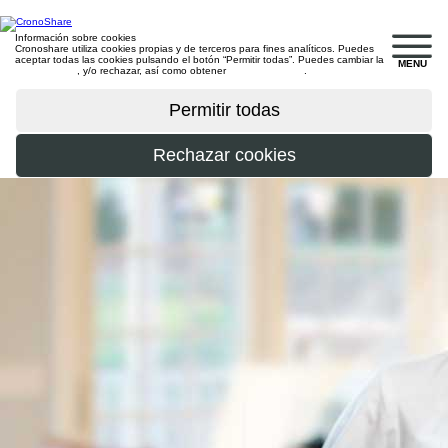
Información sobre cookies
Cronoshare utiliza cookies propias y de terceros para fines analíticos. Puedes
aceptar todas las cookies pulsando el botón “Permitir todas”. Puedes cambiar la
MENU
configuración
, y/o rechazar, así como obtener
más información
.