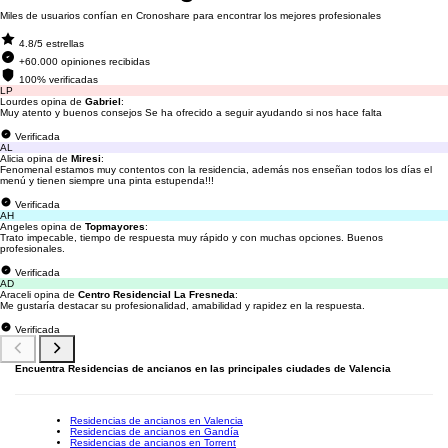
Miles de usuarios confían en Cronoshare para encontrar los mejores profesionales
4.8/5 estrellas
+60.000 opiniones recibidas
100% verificadas
LP
Lourdes opina de
Gabriel
:
Muy atento y buenos consejos Se ha ofrecido a seguir ayudando si nos hace falta
Verificada
AL
Alicia opina de
Miresi
:
Fenomenal estamos muy contentos con la residencia, además nos enseñan todos los días el
menú y tienen siempre una pinta estupenda!!!
Verificada
AH
Angeles opina de
Topmayores
:
Trato impecable, tiempo de respuesta muy rápido y con muchas opciones. Buenos
profesionales.
Verificada
AD
Araceli opina de
Centro Residencial La Fresneda
:
Me gustaría destacar su profesionalidad, amabilidad y rapidez en la respuesta.
Verificada
Encuentra Residencias de ancianos en las principales ciudades de Valencia
Residencias de ancianos en Valencia
Residencias de ancianos en Gandía
Residencias de ancianos en Torrent