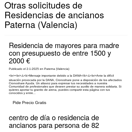
Otras solicitudes de
Residencias de ancianos
Paterna (Valencia)
Residencia de mayores para madre
con presupuesto de entre 1500 y
2000 €
Publicado el 2-1-2025 en Paterna (Valencia)
<br><br>⚠️<b>Mensaje importante debido a la DANA</b>⚠️<br>Ante la difícil
situación provocada por la DANA, Cronoshare pone a disposición de los afectados
Cronoshare Ayuda. Un altavoz para expresar tus necesidades a nuestra
Comunidad de profesionales que deseen prestar su auxilio de manera solidaria. Si
quieres aportar tu granito de arena, puedes compartir esta página con tus
conocidos y entre...
Pide Precio Gratis
centro de día o residencia de
ancianos para persona de 82