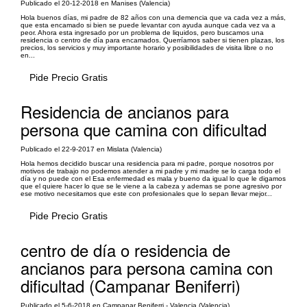
Publicado el 20-12-2018 en Manises (Valencia)
Hola buenos días, mi padre de 82 años con una demencia que va cada vez a más,
que esta encamado si bien se puede levantar con ayuda aunque cada vez va a
peor. Ahora esta ingresado por un problema de liquidos, pero buscamos una
residencia o centro de día para encamados. Querríamos saber si tienen plazas, los
precios, los servicios y muy importante horario y posibilidades de visita libre o no
en...
Pide Precio Gratis
Residencia de ancianos para
persona que camina con dificultad
Publicado el 22-9-2017 en Mislata (Valencia)
Hola hemos decidido buscar una residencia para mi padre, porque nosotros por
motivos de trabajo no podemos atender a mi padre y mi madre se lo carga todo el
día y no puede con el Esa enfermedad es mala y bueno da igual lo que le digamos
que el quiere hacer lo que se le viene a la cabeza y ademas se pone agresivo por
ese motivo necesitamos que este con profesionales que lo sepan llevar mejor...
Pide Precio Gratis
centro de día o residencia de
ancianos para persona camina con
dificultad (Campanar Beniferri)
Publicado el 5-6-2018 en Campanar Beniferri - Valencia (Valencia)