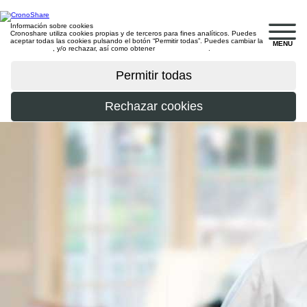
Información sobre cookies
Cronoshare utiliza cookies propias y de terceros para fines analíticos. Puedes
aceptar todas las cookies pulsando el botón “Permitir todas”. Puedes cambiar la
MENU
configuración
, y/o rechazar, así como obtener
más información
.