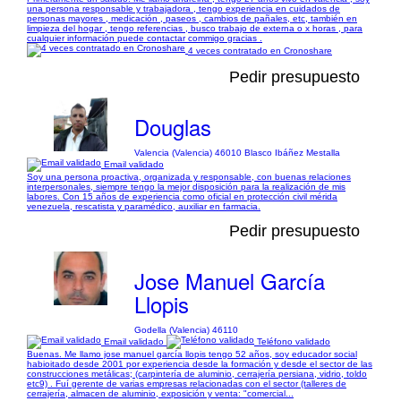
una persona responsable y trabajadora , tengo experiencia en cuidados de
personas mayores , medicación , paseos , cambios de pañales, etc, también en
limpieza del hogar , tengo referencias , busco trabajo de externa o x horas , para
cualquier información puede contactar commigo gracias .
4 veces contratado en Cronoshare
Pedir presupuesto
Douglas
Valencia (Valencia) 46010 Blasco Ibáñez Mestalla
Email validado
Soy una persona proactiva, organizada y responsable, con buenas relaciones
interpersonales, siempre tengo la mejor disposición para la realización de mis
labores. Con 15 años de experiencia como oficial en protección civil mérida
venezuela, rescatista y paramédico, auxiliar en farmacia.
Pedir presupuesto
Jose Manuel García
Llopis
Godella (Valencia) 46110
Email validado
Teléfono validado
Buenas. Me llamo jose manuel garcía llopis tengo 52 años, soy educador social
habioitado desde 2001 por experiencia desde la formación y desde el sector de las
construcciones metálicas; (carpintería de aluminio, cerrajería persiana, vidrio, toldo
etc9) . Fuí gerente de varias empresas relacionadas con el sector (talleres de
cerrajería, almacen de aluminio, exposición y venta: "comercial...