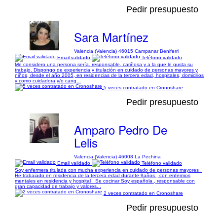
Pedir presupuesto
Sara Martínez
Valencia (Valencia) 46015 Campanar Beniferri
Email validado
Teléfono validado
Me considero una persona sería, responsable, cariñosa y a la que le gusta su
trabajo. Dispongo de experiencia y titulación en cuidado de personas mayores y
niños, desde el año 2005, en residencias de la tercera edad, hospitales, domicilios
y como cuidadora y/o cang...
5 veces contratado en Cronoshare
Pedir presupuesto
Amparo Pedro De
Lelis
Valencia (Valencia) 46008 La Pechina
Email validado
Teléfono validado
Soy enfermera titulada con mucha experiencia en cuidado de personas mayores .
He trabajado en residencia de la tercera edad durante 9años , con enfermos
mentales en residencia y hospital . Se cocinar Soy española , responsable con
gran capacidad de trabajo y valores...
2 veces contratado en Cronoshare
Pedir presupuesto