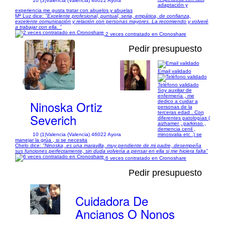
10 (3)
Valencia (Valencia) 46022 Ayora
adaptación y
experiencia me gusta tratar con abuelos y abuelas
Mª Luz dice:
"Excelente profesional, puntual, seria, empática, de confianza,
excelente comunicación y relación con personas mayores. La recomiendo y volveré
a trabajar con ella. "
2 veces contratado en Cronoshare
Pedir presupuesto
Email validado
1/2
Teléfono validado
Soy auxiliar de
enfermería , me
Ninoska Ortiz
dedico a cuidar a
personas de la
terceras edad . Con
Severich
diferentes patologías (
aizhamer , parkinso ,
demencia cenil ,
10 (1)
Valencia (Valencia) 46022 Ayora
minosvalia etc .) se
manejar la grúa , si se necesita
Chelo dice:
"Ninoska, es una maravilla, muy pendiente de mi padre, desempeña
sus funciones perfectamente, sin duda volvería a pensar en ella si me hiciera falta"
6 veces contratado en Cronoshare
Pedir presupuesto
Cuidadora De
Ancianos O Nonos