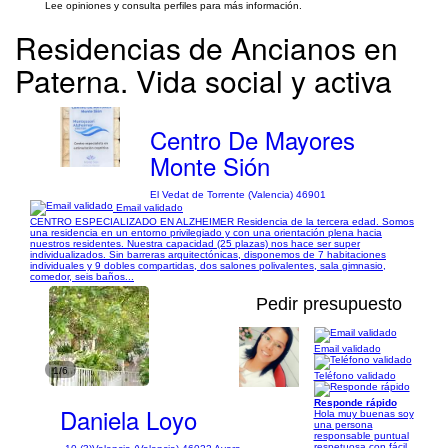
Lee opiniones y consulta perfiles para más información.
Residencias de Ancianos en
Paterna. Vida social y activa
Centro De Mayores
Monte Sión
El Vedat de Torrente (Valencia) 46901
Email validado
CENTRO ESPECIALIZADO EN ALZHEIMER Residencia de la tercera edad. Somos
una residencia en un entorno privilegiado y con una orientación plena hacia
nuestros residentes. Nuestra capacidad (25 plazas) nos hace ser super
individualizados. Sin barreras arquitectónicas, disponemos de 7 habitaciones
individuales y 9 dobles compartidas, dos salones polivalentes, sala gimnasio,
comedor, seis baños...
Pedir presupuesto
Email validado
1/6
Teléfono validado
Responde rápido
Daniela Loyo
Hola muy buenas soy
una persona
responsable puntual
respetuosa con fácil