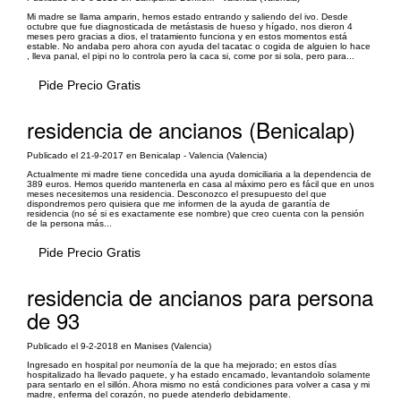
Mi madre se llama amparin, hemos estado entrando y saliendo del ivo. Desde
octubre que fue diagnosticada de metástasis de hueso y hígado, nos dieron 4
meses pero gracias a dios, el tratamiento funciona y en estos momentos está
estable. No andaba pero ahora con ayuda del tacatac o cogida de alguien lo hace
, lleva panal, el pipi no lo controla pero la caca si, come por si sola, pero para...
Pide Precio Gratis
residencia de ancianos (Benicalap)
Publicado el 21-9-2017 en Benicalap - Valencia (Valencia)
Actualmente mi madre tiene concedida una ayuda domiciliaria a la dependencia de
389 euros. Hemos querido mantenerla en casa al máximo pero es fácil que en unos
meses necesitemos una residencia. Desconozco el presupuesto del que
dispondremos pero quisiera que me informen de la ayuda de garantía de
residencia (no sé si es exactamente ese nombre) que creo cuenta con la pensión
de la persona más...
Pide Precio Gratis
residencia de ancianos para persona
de 93
Publicado el 9-2-2018 en Manises (Valencia)
Ingresado en hospital por neumonía de la que ha mejorado; en estos días
hospitalizado ha llevado paquete, y ha estado encamado, levantandolo solamente
para sentarlo en el sillón. Ahora mismo no está condiciones para volver a casa y mi
madre, enferma del corazón, no puede atenderlo debidamente.