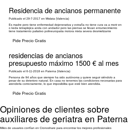
Residencia de ancianos permanente
Publicado el 29-7-2017 en Mislata (Valencia)
Es madre pero tiene enfermedad dejenerativa y extraña no tiene cura va a morir en
o keda tetraplejica anda con andador pero las piernas se llevan entumecimiento
tiene tratamiento paliativo polineuropatia motora mixta severa desmielizante
Pide Precio Gratis
residencias de ancianos
presupuesto máximo 1500 € al mes
Publicado el 6-11-2018 en Paterna (Valencia)
Persona de 94 años que siempre ha sido autónoma y quiere seguir siéndolo a
pesar de su deterioro natural. En casa no tenemos las condiciones necesarias para
atenderla correctamente, lo que imposibilita que esté bien atendida.
Pide Precio Gratis
Opiniones de clientes sobre
auxiliares de geriatra en Paterna
Miles de usuarios confían en Cronoshare para encontrar los mejores profesionales