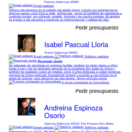
Paterna (Valencia) 46980
Email validado
Ofrezco mis servicios en el cuidado del adulto mayor, cuento con experiencia en
algunos países como Perú e Italia, referencias , tengo la habilidad de adaptarme a
cualquier horario, soy eficiente, amable, honesta y de mucha empatia. Mi objetivo
es ayudar a mis mayores a mantener su independencia y calidad de vida.
Pedir presupuesto
Isabel Pascual Lloria
Torrent (Valencia) 46900
Email validado
Teléfono validado
Responde rápido
He trabajado de secretaria en empresa familiar, tambien he dado clases a niños
hasta 4 eso y me he dedicado almundo de la hosteleria Soy axilar de clínica y
también he realizado cursos de jetiatria. Llevó 4 años dedicada a cuidar personas
mayores de forma particular. Actualmente levantó y acuesto a una señora en el
vedat de torrente, pero dispongo de más tiempo. Tengo vehículo propio
6 veces contratado en Cronoshare
Pedir presupuesto
Andreina Espinoza
Osorio
Valencia (Valencia) 46018 Tres Forques Nou Moles
Email validado
Teléfono validado
Primeramente un saludo. Me llamo andreina , tengo 27 años vivo en valencia , soy