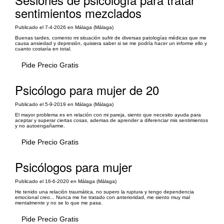
sentimientos mezclados
Publicado el 7-4-2026 en Málaga (Málaga)
Buenas tardes, comento mi situación sufrir de diversas patologías médicas que me
causa ansiedad y depresión, quisiera saber si se me podría hacer un informe ello y
cuanto costaría en total.
Pide Precio Gratis
Psicólogo para mujer de 20
Publicado el 5-9-2019 en Málaga (Málaga)
El mayor problema es en relación con mi pareja, siento que necesito ayuda para
aceptar y superar ciertas cosas, ademas de aprender a diferenciar mis sentimientos
y no autoengañarme.
Pide Precio Gratis
Psicólogos para mujer
Publicado el 16-6-2020 en Málaga (Málaga)
He tenido una relación traumática, no supero la ruptura y tengo dependencia
emocional creo... Nunca me he tratado con anterioridad, me siento muy mal
mentalmente y no se lo que me pasa.
Pide Precio Gratis