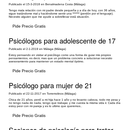
Publicado el 15-3-2018 en Benalmadena Costa (Málaga)
Tengo mala relación con mi padre desde pequeña y a día de hoy, con 36 años,
sigue tratándome mal y haciéndome sentir una ****** (perdón por el lenguaje).
Necesito alguien que me ayude a sobrellevar está situación.
Pide Precio Gratis
Psicólogos para adolescente de 17
Publicado el 2-1-2019 en Málaga (Málaga)
Estoy pensando en visitar al psicólogo como una forma de guiar mis propios
pensamientos, es decir, mas que un problema concreto a solucionar necesito
asesoramiento para mantener un estado mental óptimo.
Pide Precio Gratis
Psicólogo para mujer de 21
Publicado el 22-11-2017 en Torremolinos (Málaga)
Chica de 21 años, perdí a mi hija hace 1 año y no levanto cabeza, todo me pesa y
no tengo nada de nada, tengo que trabajar, y me cuesta la misma vida ir. Cada día
estoy peor con mi pareja y es lo ultimo que queremos..
Pide Precio Gratis
Sesiones de psicología para tratar