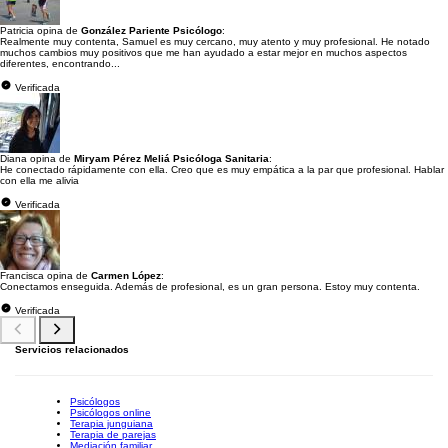
Patricia opina de
González Pariente Psicólogo
:
Realmente muy contenta, Samuel es muy cercano, muy atento y muy profesional. He notado
muchos cambios muy positivos que me han ayudado a estar mejor en muchos aspectos
diferentes, encontrando...
Verificada
Diana opina de
Miryam Pérez Meliá Psicóloga Sanitaria
:
He conectado rápidamente con ella. Creo que es muy empática a la par que profesional. Hablar
con ella me alivia
Verificada
Francisca opina de
Carmen López
:
Conectamos enseguida. Además de profesional, es un gran persona. Estoy muy contenta.
Verificada
Servicios relacionados
Psicólogos
Psicólogos online
Terapia junguiana
Terapia de parejas
Mediación familiar