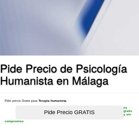
Pide Precio de Psicología
Humanista en Málaga
Pide precio Gratis para
Terapia humanista
.
es
gratis
y sin
compromiso