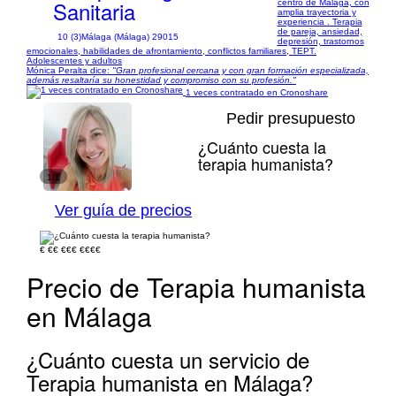
Sanitaria
centro de Málaga, con
amplia trayectoria y
experiencia . Terapia
de pareja, ansiedad,
10 (3)
Málaga (Málaga) 29015
depresión, trastornos
emocionales, habilidades de afrontamiento, conflictos familiares, TEPT.
Adolescentes y adultos
Mónica Peralta dice:
"Gran profesional cercana y con gran formación especializada,
además resaltaría su honestidad y compromiso con su profesión."
1 veces contratado en Cronoshare
Pedir presupuesto
¿Cuánto cuesta la
terapia humanista?
1/1
Ver guía de precios
€
€€
€€€
€€€€
Precio de Terapia humanista
en Málaga
¿Cuánto cuesta un servicio de
Terapia humanista en Málaga?