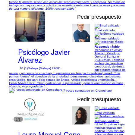
Desde la primera sesión con carlos me sentí comprendida y aceptada. Su forma de
trabajar es muy cercana y práctica, te enseña a entender lo que te pasa y a actuar
de una manera diferente. 100% recomendable"
Pedir presupuesto
Email validado
1/12
Teléfono validado
Responde rápido
Psicólogo Javier
Mi nombre es Javier
Álvarez, Psicólogo
Álvarez
General Sanitario
(AO10698). Formado
en terapia cognitivo-
conductual, sistémica,
10 (1)
Málaga (Málaga) 29001
integradora terapia de
pareja y procesos de coaching. Especialista en Terapia Individidual, siendo "mis
puntos fuertes" el abordaje de la ansiedad, pensamiento obsevivos, autoestima,
crisis vitales, fobias y bajo estado de ánimo. Amplia experiencia y formación...
Cesar Alvarez dice:
"Gran profesional, especializado, genera una relación cercana,
cómoda, muy agradable."
7 veces contratado en Cronoshare
Pedir presupuesto
Email validado
1/2
Teléfono validado
¡Hola! En primer lugar,
muchas gracias por
Laura Manuel Cano
dedicar unos minutos
a leer mi descripción.