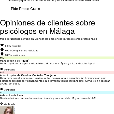
familiares y que me dé las herramientas para saber llevar todo de mejor forma.
Pide Precio Gratis
Opiniones de clientes sobre
psicólogos en Málaga
Miles de usuarios confían en Cronoshare para encontrar los mejores profesionales
4.8/5 estrellas
+60.000 opiniones recibidas
100% verificadas
MA
Manuel opina de
Agustí
:
Me ha ayudado a superar mi problema de manera rápida y eficaz. Gracias Agus!
Verificada
AN
Antonio opina de
Carolina Contador Trevijano
:
Gran profesional, empática e implicada. Me ha ayudado a encontrar las herramientas para
gestionar emociones y pensamientos que llevaban tiempo lastrándome. Si vuelvo a necesitar
ayuda, sin duda...
Verificada
AI
Aida opina de
Lara
:
Desde el minuto uno me he sentido cómoda y comprendida. Muy recomendable!!
Verificada