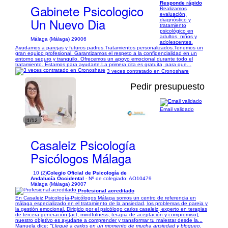
Responde rápido
Gabinete Psicologico
Realizamos
evaluación,
Un Nuevo Dia
diagnóstico y
tratamiento
psicológico en
adultos, niños y
Málaga (Málaga) 29006
adolescentes.
Ayudamos a parejas y futuros padres.Tratamientos personalizados.Tenemos un
gran equipo profesional. Garantizamos el respeto a la confidencialidad en un
entorno seguro y tranquilo. Ofrecemos un apoyo emocional durante todo el
tratamiento. Estamos para ayudarte.La primera cita es gratuita, para que...
3 veces contratado en Cronoshare
Pedir presupuesto
Email validado
1/12
Casaleiz Psicología
Psicólogos Málaga
10 (2)
Colegio Oficial de Psicología de
Andalucía Occidental
- Nº de colegiado: AO10479
Málaga (Málaga) 29007
Profesional acreditado
En Casaleiz Psicología-Psicólogos Málaga somos un centro de referencia en
málaga especializado en el tratamiento de la ansiedad, los problemas de pareja y
la gestión emocional. Dirigido por el psicólogo carlos casaleiz, experto en terapias
de tercera generación (act, mindfulness, terapia de aceptación y compromiso),
nuestro objetivo es ayudarte a comprender y transformar tu malestar desde la...
Manuela dice:
"Llegué a carlos en un momento de mucha ansiedad y bloqueo.