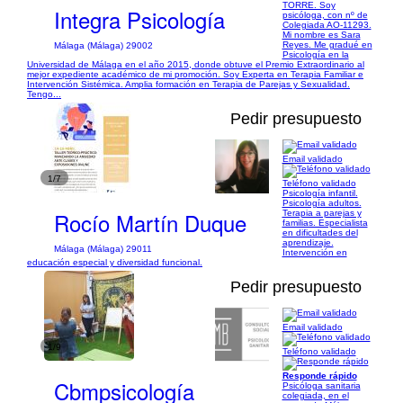
TORRE. Soy
Integra Psicología
psicóloga, con nº de
Colegiada AO-11293.
Mi nombre es Sara
Reyes. Me gradué en
Málaga (Málaga) 29002
Psicología en la
Universidad de Málaga en el año 2015, donde obtuve el Premio Extraordinario al
mejor expediente académico de mi promoción. Soy Experta en Terapia Familiar e
Intervención Sistémica. Amplia formación en Terapia de Parejas y Sexualidad.
Tengo...
Pedir presupuesto
Email validado
1/7
Teléfono validado
Psicología infantil.
Psicología adultos.
Rocío Martín Duque
Terapia a parejas y
familias. Especialista
en dificultades del
aprendizaje.
Málaga (Málaga) 29011
Intervención en
educación especial y diversidad funcional.
Pedir presupuesto
Email validado
1/9
Teléfono validado
Responde rápido
Cbmpsicología
Psicóloga sanitaria
colegiada, en el