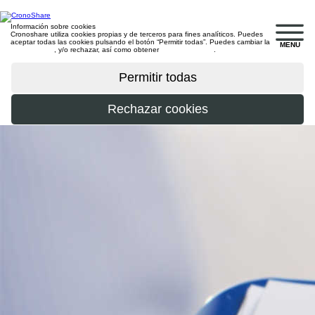
Información sobre cookies
Cronoshare utiliza cookies propias y de terceros para fines analíticos. Puedes
aceptar todas las cookies pulsando el botón “Permitir todas”. Puedes cambiar la
MENU
configuración
, y/o rechazar, así como obtener
más información
.