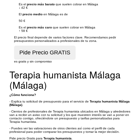
Es el
precio más barato
que suelen cobrar en Málaga
↓
42 €
El
precio medio
en Málaga es de
50 €
Es el
precio más caro
que suelen cobrar en Málaga
↑
58 €
El precio final depende de varios factores clave. Recomendamos pedir
presupuestos personalizados a profesionales de tu zona.
es gratis y sin compromiso
Terapia humanista Málaga
(Málaga)
¿Cómo funciona?
- Explica tu solicitud de presupuesto para el servicio de
Terapia humanista Málaga
(Málaga)
.
- Cientos de profesionales de Terapia humanista ubicados en Málaga y alrededores
van a recibir un aviso con tu solicitud y los que muestren interés se van a poner en
contacto contigo, ofreciéndote un presupuesto y tarifas personalizadas para
Terapia humanista.
- Puedes ver las valoraciones de otros clientes así como el perfil de cada
profesional para poder comparar los presupuestos y tomar la mejor decisión.
Pide precio Gratis para
Terapia humanista
.