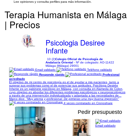
Lee opiniones y consulta perfiles para más información.
Terapia Humanista en Málaga
| Precios
Psicologia Desiree
Infante
10 (2)
Colegio Oficial de Psicología de
Andalucía Oriental
- Nº de colegiado: AO-11422
Málaga (Málaga) 29001
Email validado
Teléfono validado
Responde rápido
Profesional
acreditado
El objetivo de mi centro de psicología es el de ayudar a mis pacientes, tanto a
superar sus problemas como el de potenciar sus aptitudes. Psicóloga Desirée
Infante es un gabinete psicólogo en Málaga, con consulta en Alameda de Colon,
cuyo objetivo es abordar los diferentes problemas psicológicos y neuropsicológicos
a través de una intervención individualizada y adaptada a las necesidades de...
Marco dice:
"Muy atenta y profesional. De primeras una muy buena impresión"
4 veces contratado en Cronoshare
Pedir presupuesto
Email validado
1/10