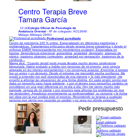
Centro Terapia Breve
Tamara García
10 (4)
Colegio Oficial de Psicología de
Andalucía Oriental
- Nº de colegiado: AO13649
Málaga (Málaga) 29001
Profesional acreditado
Centro de psicología 100 % online. Especializado en diferentes patologías y
problemáticas. Tratamientos enfocados desde terapia breve estratégica y desde el
enfoque EMDR (reprocesamiento por movimientos oculares). Especialista en
trauma, dependencia emocional, autoestima, ansiedad, depresión, ataques de
pánico, trastorno obsesivo compulsivo, ansiedad por separación, trastornos de la
conducta...
Marga dice:
"Cuando decidí pedir ayuda llevaba mucho tiempo sintiéndome
bloqueada. Había probado a hablar con personas de mi entorno, pero seguía
atrapada en los mismos pensamientos y no conseguía avanzar. Encontrar a tamara
fue un antes y un después. Desde el principio me transmitió mucha confianza. Me
ayudó a entender por qué reaccionaba de esa manera y, lo más importante, me
enseñó a afrontar las situaciones de una forma distinta. En cada sesión sentía que
daba un pequeño paso hacia adelante, y con el tiempo esos pequeños cambios se
convirtieron en una gran diferencia en mi día a día. Hoy me siento mucho más
tranquila, segura de mí misma y con recursos para afrontar los problemas sin que
me desborden. Agradezco enormemente su profesionalidad, su cercanía y la forma
tan clara con la que explica todo el proceso. Recomiendo su terapia a cualquier
persona que sienta que necesita un cambio y no sepa por dónde empezar."
Pedir presupuesto
Email validado
1/8
Teléfono validado