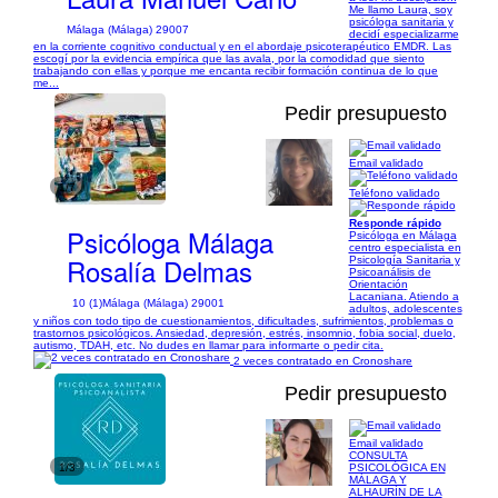
Me llamo Laura, soy
psicóloga sanitaria y
Málaga (Málaga) 29007
decidí especializarme
en la corriente cognitivo conductual y en el abordaje psicoterapéutico EMDR. Las
escogí por la evidencia empírica que las avala, por la comodidad que siento
trabajando con ellas y porque me encanta recibir formación continua de lo que
me...
Pedir presupuesto
Email validado
1/7
Teléfono validado
Responde rápido
Psicóloga Málaga
Psicóloga en Málaga
centro especialista en
Rosalía Delmas
Psicología Sanitaria y
Psicoanálisis de
Orientación
Lacaniana. Atiendo a
10 (1)
Málaga (Málaga) 29001
adultos, adolescentes
y niños con todo tipo de cuestionamientos, dificultades, sufrimientos, problemas o
trastornos psicológicos. Ansiedad, depresión, estrés, insomnio, fobia social, duelo,
autismo, TDAH, etc. No dudes en llamar para informarte o pedir cita.
2 veces contratado en Cronoshare
Pedir presupuesto
Email validado
CONSULTA
1/3
PSICOLÓGICA EN
MÁLAGA Y
ALHAURÍN DE LA