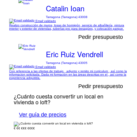
Catalin Ioan
Tarragona (Tarragona) 43008
Email validado
Realizo construcción de muros, losas de hormigón, servicio de albañilería, pintura
interior y exterior de viviendas, tuberías pvc para desagües, y colocación parque.
Pedir presupuesto
Eric Ruiz Vendrell
Tarragona (Tarragona) 43005
Email validado
Con referencia a las ofertas de trabajo , adjunto y remito mi curriculum , así como la
informacion solicitada. Dada mi formación en las áreas descritas en el , así como la
experiencia adquirida.
Pedir presupuesto
¿Cuánto cuesta convertir un local en
vivienda o loft?
Ver guía de precios
€
€€
€€€
€€€€