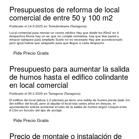
Presupuestos de reforma de local
comercial de entre 50 y 100 m2
Publicado el 14-3-2025 en Torredembarra (Tarragona)
Local comercial para montar un centro médico Hay que dividir los 85m2 en 4
despachos Ahora hay un wc que no cumple normativa, hay que tirar pared y
rehacer tabiques para ampliarlo Suelo no es necesario Hay aire acondicionado
pero igual habria que adaptarlo para que llegue a cada despacho
Pide Precio Gratis
Presupuesto para aumentar la salida
de humos hasta el edifico colindante
en local comercial
Publicado el 30-1-2026 en Tarragona (Tarragona)
El edificio del local (altura 1-2 plantas) ya tiene una salida de humos previa (sale 1m
del edifico del local), pero al alquilar el local tras varios años en desuso, el
ayuntamiento solicita aumentar el tubo de la salida de humos según croquis entre
9-13m en función del tipo de anclaje.
Pide Precio Gratis
Precio de montaje o instalación de