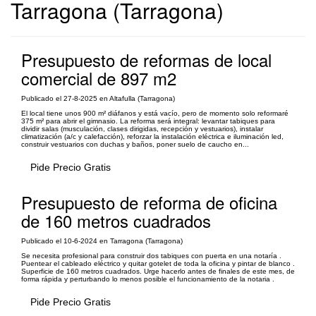
Tarragona (Tarragona)
Presupuesto de reformas de local
comercial de 897 m2
Publicado el 27-8-2025 en Altafulla (Tarragona)
El local tiene unos 900 m² diáfanos y está vacío, pero de momento solo reformaré
375 m² para abrir el gimnasio. La reforma será integral: levantar tabiques para
dividir salas (musculación, clases dirigidas, recepción y vestuarios), instalar
climatización (a/c y calefacción), reforzar la instalación eléctrica e iluminación led,
construir vestuarios con duchas y baños, poner suelo de caucho en...
Pide Precio Gratis
Presupuesto de reforma de oficina
de 160 metros cuadrados
Publicado el 10-6-2024 en Tarragona (Tarragona)
Se necesita profesional para construir dos tabiques con puerta en una notaría .
Puentear el cableado eléctrico y quitar gotelet de toda la oficina y pintar de blanco .
Superficie de 160 metros cuadrados. Urge hacerlo antes de finales de este mes, de
forma rápida y perturbando lo menos posible el funcionamiento de la notaria .
Pide Precio Gratis