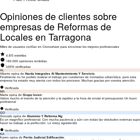
Opiniones de clientes sobre
empresas de Reformas de
Locales en Tarragona
Miles de usuarios confían en Cronoshare para encontrar los mejores profesionales
4.8/5 estrellas
+60.000 opiniones recibidas
100% verificadas
AL
Alberto opina de
Harda Integrales Al Mantenimiento Y Servicio
:
Finalmente no he podido realizar el trabajo por cuestiones de normativa urbanística, pero esta
empresa ha estado muy atenta con todos los procesos. Muchas gracias por vuestra atención.
Verificada
MA
Marta opina de
Grupo Isven
:
Valoro mucho el interés de la atención y la rapidez a la hora de enviar el presupuesto Un buen
profesional
Verificada
GO
Gonzalo opina de
Aluminio Y Reforma Ng
:
Es un magnífico profesional. Con mucha paciencia y aún con todas las visicitudes externas supo
hacer su trabajo a la perfección. Le estoy agradecido
Verificada
KA
Karen opina de
Perito Judicial Edificación
: