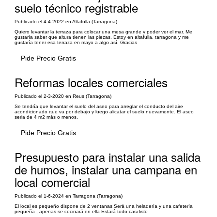
suelo técnico registrable
Publicado el 4-4-2022 en Altafulla (Tarragona)
Quiero levantar la terraza para colocar una mesa grande y poder ver el mar. Me
gustaría saber que altura tienen las piezas. Estoy en altafulla, tarragona y me
gustaría tener esa terraza en mayo a algo así. Gracias
Pide Precio Gratis
Reformas locales comerciales
Publicado el 2-3-2020 en Reus (Tarragona)
Se tendría que levantar el suelo del aseo para arreglar el conducto del aire
acondicionado que va por debajo y luego alicatar el suelo nuevamente. El aseo
seria de 4 m2 más o menos.
Pide Precio Gratis
Presupuesto para instalar una salida
de humos, instalar una campana en
local comercial
Publicado el 1-6-2024 en Tarragona (Tarragona)
El local es pequeño dispone de 2 ventanas Será una heladería y una cafetería
pequeña , apenas se cocinará en ella Estará todo casi listo