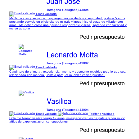
Juan Jose
Tarragona (Tarragona) 43005
Email validado
Me llamo juan jose garcia , soy argentino me dedico a seguridad , estuve 5 años
prestando servicio en el ejercito de mi pais y luego hice el curzo de vijilador con
arma . Me defino como una persona responzable y seria , aprendo con facilidad y
me se adaptar
Pedir presupuesto
Leonardo Motta
Tarragona (Tarragona) 43002
Email validado
Carpintero de primera , experiencia , monto y desmonto muebles todo lo que sea
relacionado con madera , instalo parquet muebles cosina puertas .
Pedir presupuesto
Vasilica
Tarragona (Tarragona) 43004
Email validado
Teléfono validado
Hola me lleamo vasilica tengo 42 años, mi especialidad es de paleta y con mucio
añios de experiencias en construcciones ,
Pedir presupuesto