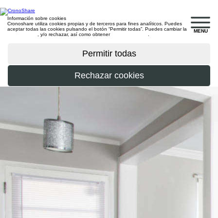
Información sobre cookies
Cronoshare utiliza cookies propias y de terceros para fines analíticos. Puedes
aceptar todas las cookies pulsando el botón “Permitir todas”. Puedes cambiar la
MENU
configuración
, y/o rechazar, así como obtener
más información
.