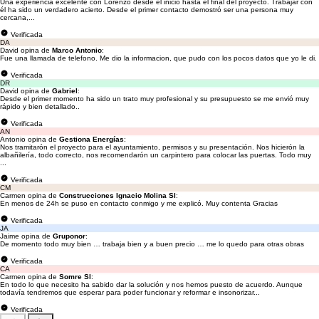
Una experiencia excelente con Lorenzo desde el inicio hasta el final del proyecto. Trabajar con
él ha sido un verdadero acierto. Desde el primer contacto demostró ser una persona muy
cercana,...
Verificada
DA
David opina de
Marco Antonio
:
Fue una llamada de telefono. Me dio la informacion, que pudo con los pocos datos que yo le di.
Verificada
DR
David opina de
Gabriel
:
Desde el primer momento ha sido un trato muy profesional y su presupuesto se me envió muy
rápido y bien detallado..
Verificada
AN
Antonio opina de
Gestiona Energías
:
Nos tramitarón el proyecto para el ayuntamiento, permisos y su presentación. Nos hicierón la
albañilería, todo correcto, nos recomendarón un carpintero para colocar las puertas. Todo muy
...
Verificada
CM
Carmen opina de
Construcciones Ignacio Molina Sl
:
En menos de 24h se puso en contacto conmigo y me explicó. Muy contenta Gracias
Verificada
JA
Jaime opina de
Gruponor
:
De momento todo muy bien … trabaja bien y a buen precio … me lo quedo para otras obras
Verificada
CA
Carmen opina de
Somre Sl
:
En todo lo que necesito ha sabido dar la solución y nos hemos puesto de acuerdo. Aunque
todavía tendremos que esperar para poder funcionar y reformar e insonorizar...
Verificada