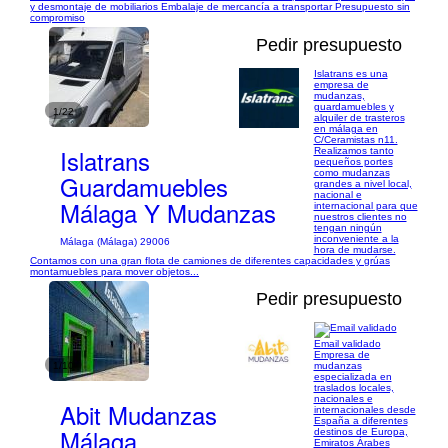
y desmontaje de mobiliarios Embalaje de mercancía a transportar Presupuesto sin
compromiso
Pedir presupuesto
Islatrans es una
empresa de
mudanzas,
guardamuebles y
1/22
alquiler de trasteros
en málaga en
C/Ceramistas n11.
Islatrans
Realizamos tanto
pequeños portes
como mudanzas
Guardamuebles
grandes a nivel local,
nacional e
Málaga Y Mudanzas
internacional para que
nuestros clientes no
tengan ningún
inconveniente a la
Málaga (Málaga) 29006
hora de mudarse.
Contamos con una gran flota de camiones de diferentes capacidades y grúas
montamuebles para mover objetos...
Pedir presupuesto
Email validado
Empresa de
1/10
mudanzas
especializada en
traslados locales,
nacionales e
Abit Mudanzas
internacionales desde
España a diferentes
Málaga
destinos de Europa,
Emiratos Árabes