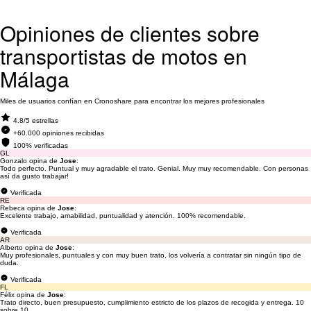
Opiniones de clientes sobre
transportistas de motos en
Málaga
Miles de usuarios confían en Cronoshare para encontrar los mejores profesionales
4.8/5 estrellas
+60.000 opiniones recibidas
100% verificadas
GL
Gonzalo opina de
Jose
:
Todo perfecto. Puntual y muy agradable el trato. Genial. Muy muy recomendable. Con personas
así da gusto trabajar!
Verificada
RE
Rebeca opina de
Jose
:
Excelente trabajo, amabilidad, puntualidad y atención. 100% recomendable.
Verificada
AR
Alberto opina de
Jose
:
Muy profesionales, puntuales y con muy buen trato, los volvería a contratar sin ningún tipo de
duda.
Verificada
FL
Félix opina de
Jose
:
Trato directo, buen presupuesto, cumplimiento estricto de los plazos de recogida y entrega. 10
sobre 10.