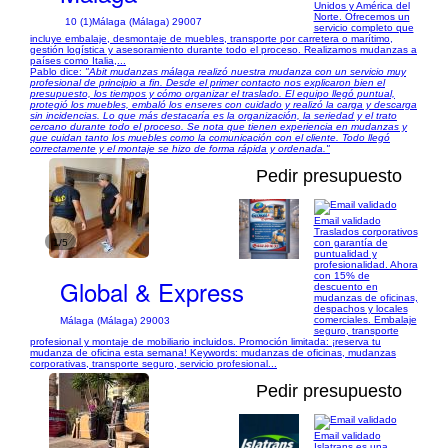
Unidos y América del
Norte. Ofrecemos un
10 (1)
Málaga (Málaga) 29007
servicio completo que
incluye embalaje, desmontaje de muebles, transporte por carretera o marítimo,
gestión logística y asesoramiento durante todo el proceso. Realizamos mudanzas a
países como Italia,...
Pablo dice:
"Abit mudanzas málaga realizó nuestra mudanza con un servicio muy
profesional de principio a fin. Desde el primer contacto nos explicaron bien el
presupuesto, los tiempos y cómo organizar el traslado. El equipo llegó puntual,
protegió los muebles, embaló los enseres con cuidado y realizó la carga y descarga
sin incidencias. Lo que más destacaría es la organización, la seriedad y el trato
cercano durante todo el proceso. Se nota que tienen experiencia en mudanzas y
que cuidan tanto los muebles como la comunicación con el cliente. Todo llegó
correctamente y el montaje se hizo de forma rápida y ordenada."
Pedir presupuesto
Email validado
Traslados corporativos
1/5
con garantía de
puntualidad y
profesionalidad. Ahora
con 15% de
Global & Express
descuento en
mudanzas de oficinas,
despachos y locales
comerciales. Embalaje
Málaga (Málaga) 29003
seguro, transporte
profesional y montaje de mobiliario incluidos. Promoción limitada: ¡reserva tu
mudanza de oficina esta semana! Keywords: mudanzas de oficinas, mudanzas
corporativas, transporte seguro, servicio profesional...
Pedir presupuesto
Email validado
Islatrans es una