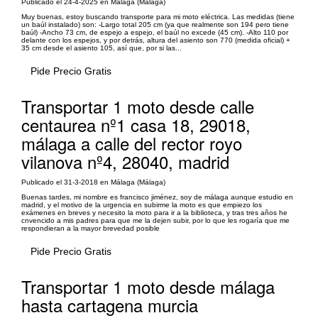
Publicado el 24-4-2025 en Málaga (Málaga)
Muy buenas, estoy buscando transporte para mi moto eléctrica. Las medidas (tiene
un baúl instalado) son: -Largo total 205 cm (ya que realmente son 194 pero tiene
baúl) -Ancho 73 cm, de espejo a espejo, el baúl no excede (45 cm). -Alto 110 por
delante con los espejos, y por detrás, altura del asiento son 770 (medida oficial) +
35 cm desde el asiento 105, así que, por si las...
Pide Precio Gratis
Transportar 1 moto desde calle
centaurea nº1 casa 18, 29018,
málaga a calle del rector royo
vilanova nº4, 28040, madrid
Publicado el 31-3-2018 en Málaga (Málaga)
Buenas tardes, mi nombre es francisco jiménez, soy de málaga aunque estudio en
madrid, y el motivo de la urgencia en subirme la moto es que empiezo los
exámenes en breves y necesito la moto para ir a la biblioteca, y tras tres años he
cnvencido a mis padres para que me la dejen subir, por lo que les rogaría que me
respondieran a la mayor brevedad posible
Pide Precio Gratis
Transportar 1 moto desde málaga
hasta cartagena murcia