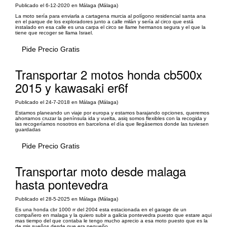
Publicado el 6-12-2020 en Málaga (Málaga)
La moto sería para enviarla a cartagena murcia al polígono residencial santa ana
en el parque de los exploradores junto a calle milán y sería al circo que está
instalado en esa calle es una carpa el circo se llame hermanos segura y el que la
tiene que recoger se llama Israel.
Pide Precio Gratis
Transportar 2 motos honda cb500x
2015 y kawasaki er6f
Publicado el 24-7-2018 en Málaga (Málaga)
Estamos planeando un viaje por europa y estamos barajando opciones, queremos
ahorrarnos cruzar la península ida y vuelta, asiq somos flexibles con la recogida y
las recogeríamos nosotros en barcelona el día que llegásemos donde las tuviesen
guardadas
Pide Precio Gratis
Transportar moto desde malaga
hasta pontevedra
Publicado el 28-5-2025 en Málaga (Málaga)
Es una honda cbr 1000 rr del 2004 esta estacionada en el garage de un
compañero en malaga y la quiero subir a galicia pontevedra puesto que estare aqui
mas tiempo del que contaba le tengo mucho aprecio a esa moto puesto que es la
de mis sueños desde que era pequeño