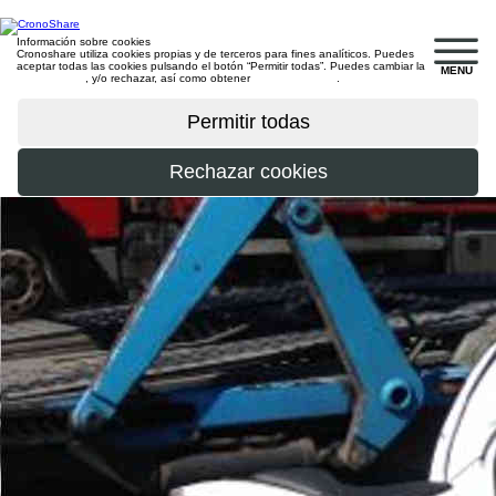
Información sobre cookies
Cronoshare utiliza cookies propias y de terceros para fines analíticos. Puedes
aceptar todas las cookies pulsando el botón “Permitir todas”. Puedes cambiar la
MENU
configuración
, y/o rechazar, así como obtener
más información
.