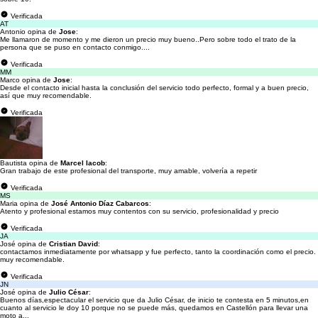
Verificada
AT
Antonio opina de
Jose
:
Me llamaron de momento y me dieron un precio muy bueno..Pero sobre todo el trato de la
persona que se puso en contacto conmigo....
Verificada
MM
Marco opina de
Jose
:
Desde el contacto inicial hasta la conclusión del servicio todo perfecto, formal y a buen precio,
así que muy recomendable.
Verificada
Bautista opina de
Marcel Iacob
:
Gran trabajo de este profesional del transporte, muy amable, volvería a repetir
Verificada
MS
Maria opina de
José Antonio Díaz Cabarcos
:
Atento y profesional estamos muy contentos con su servicio, profesionalidad y precio
Verificada
JA
José opina de
Cristian David
:
contactamos inmediatamente por whatsapp y fue perfecto, tanto la coordinación como el precio.
muy recomendable.
Verificada
JN
José opina de
Julio César
:
Buenos días,espectacular el servicio que da Julio César, de inicio te contesta en 5 minutos,en
cuanto al servicio le doy 10 porque no se puede más, quedamos en Castellón para llevar una
moto a...