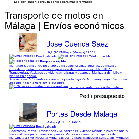
Lee opiniones y consulta perfiles para más información.
Transporte de motos en
Málaga | Envíos económicos
Jose Cuenca Saez
9,8 (261)
Málaga (Málaga) 29001
Email validado
Teléfono validado
Responde rápido
Montador repartidor de todo tipo de muebles, cocinas, oficinas, dormitorios,
comedores, salones y baños. Experiencia de 5 años en muebles IKEA.
Transportista. Vaciados de viviendas, oficinas y trasteros. Manitas a domicilio y
pintura en general.
Antonio dice:
"Puntuales económicos y un trabajo de 10 si tengo algún transporte
más que hacer lo haré con el sin duda "
576 veces contratado en Cronoshare
Pedir presupuesto
Portes Desde Malaga
Málaga (Málaga) 29010
Email validado
Realizamos Portes , Transportes y Mudanzas en y desde Málaga a nivel regional y
Nacional para particulares y empresas. Portes económicos Transportes de
mercancía a nivel Nacional Mudanzas económicos Transporte compartido Montajes