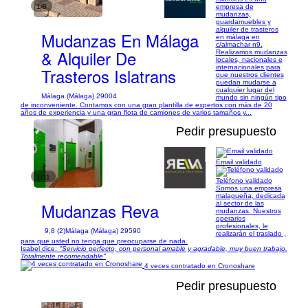
1/8
empresa de
mudanzas,
guardamuebles y
alquiler de trasteros
Mudanzas En Málaga
en málaga en
c/almachar n9.
& Alquiler De
Realizamos mudanzas
locales, nacionales e
internacionales para
Trasteros Islatrans
que nuestros clientes
puedan mudarse a
cualquier lugar del
Málaga (Málaga) 29004
mundo sin ningún tipo
de inconveniente. Contamos con una gran plantilla de expertos con más de 20
años de experiencia y una gran flota de camiones de varios tamaños y...
Pedir presupuesto
Email validado
1/11
Teléfono validado
Somos una empresa
malagueña, dedicada
Mudanzas Reva
al sector de las
mudanzas. Nuestros
operarios
profesionales, le
9,8 (2)
Málaga (Málaga) 29590
realizarán el traslado ,
para que usted no tenga que preocuparse de nada.
Isabel dice:
"Servicio perfecto, con personal amable y agradable, muy buen trabajo.
Totalmente recomendable"
4 veces contratado en Cronoshare
Pedir presupuesto