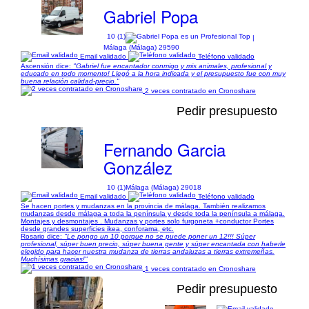
Gabriel Popa
10 (1)
|
Málaga (Málaga) 29590
Email validado
Teléfono validado
Ascensión dice:
"Gabriel fue encantador conmigo y mis animales, profesional y
educado en todo momento! Llegó a la hora indicada y el presupuesto fue con muy
buena relación calidad-precio."
2 veces contratado en Cronoshare
Pedir presupuesto
Fernando Garcia
González
10 (1)
Málaga (Málaga) 29018
Email validado
Teléfono validado
Se hacen portes y mudanzas en la provincia de málaga. También realizamos
mudanzas desde málaga a toda la península y desde toda la península a málaga.
Montajes y desmontajes . Mudanzas y portes solo furgoneta +conductor Portes
desde grandes superficies ikea, conforama, etc.
Rosario dice:
"Le pongo un 10 porque no se puede poner un 12!!! Súper
profesional, súper buen precio, súper buena gente y súper encantada con haberle
elegido para hacer nuestra mudanza de tierras andaluzas a tierras extremeñas.
Muchísimas gracias!"
1 veces contratado en Cronoshare
Pedir presupuesto