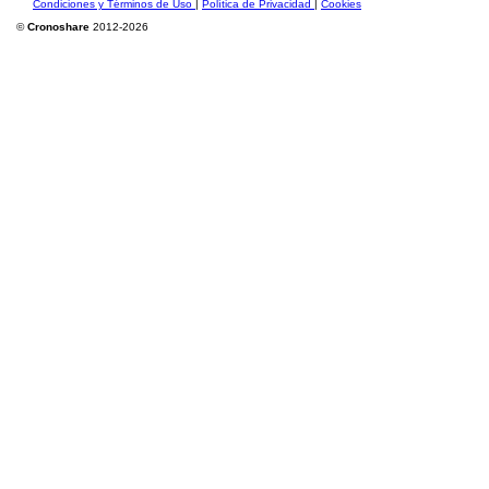
Condiciones y Términos de Uso
|
Política de Privacidad
|
Cookies
©
Cronoshare
2012-2026