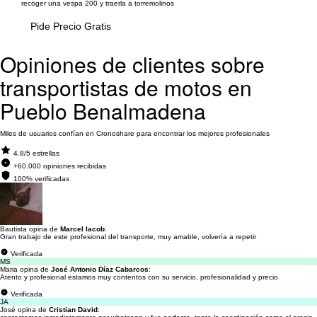
recoger una vespa 200 y traerla a torremolinos
Pide Precio Gratis
Opiniones de clientes sobre
transportistas de motos en
Pueblo Benalmadena
Miles de usuarios confían en Cronoshare para encontrar los mejores profesionales
4.8/5 estrellas
+60.000 opiniones recibidas
100% verificadas
Bautista opina de
Marcel Iacob
:
Gran trabajo de este profesional del transporte, muy amable, volvería a repetir
Verificada
MS
Maria opina de
José Antonio Díaz Cabarcos
:
Atento y profesional estamos muy contentos con su servicio, profesionalidad y precio
Verificada
JA
José opina de
Cristian David
: