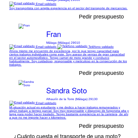
Email validado
Soy transportista con amplia experiencia en el sector del transporte de mercancias.
Pedir presupuesto
Fran
Málaga (Málaga) 29010
Email validado
Teléfono validado
Ahora mismo me encuentro de excedencia, por lo que tengo capacidad para
ciertos trabajos individuales como este. Soy asesor de ventas de gran capacidad
en el sector automovilístico. Tengo carnet de moto grande y conduzco
habitualmente. Soy cuidadoso, responsable y meticuloso en la consecución de los
trabajos.
Pedir presupuesto
Sandra Soto
Alhaurín de la Torre (Málaga) 29130
Email validado
Mi situación actual es estudiante y me dedico a hacer trabajos remunerados y
algún trabajo a tiempo parcial. Soy muy responsable y dispongo de furgoneta alta y
larga para poder hacer traslado. Tengo bastante experiencia en la carretera, de ahi
a que no me importe hacer x kilometros.
Pedir presupuesto
¿Cuánto cuesta el transporte de una moto?