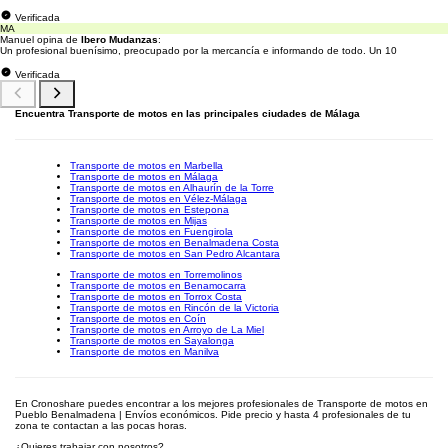
Verificada
MA
Manuel opina de
Ibero Mudanzas
:
Un profesional buenísimo, preocupado por la mercancía e informando de todo. Un 10
Verificada
Encuentra Transporte de motos en las principales ciudades de Málaga
Transporte de motos en Marbella
Transporte de motos en Málaga
Transporte de motos en Alhaurín de la Torre
Transporte de motos en Vélez-Málaga
Transporte de motos en Estepona
Transporte de motos en Mijas
Transporte de motos en Fuengirola
Transporte de motos en Benalmadena Costa
Transporte de motos en San Pedro Alcantara
Transporte de motos en Torremolinos
Transporte de motos en Benamocarra
Transporte de motos en Torrox Costa
Transporte de motos en Rincón de la Victoria
Transporte de motos en Coín
Transporte de motos en Arroyo de La Miel
Transporte de motos en Sayalonga
Transporte de motos en Manilva
En Cronoshare puedes encontrar a los mejores profesionales de Transporte de motos en
Pueblo Benalmadena | Envíos económicos. Pide precio y hasta 4 profesionales de tu
zona te contactan a las pocas horas.
¿Quieres trabajar con nosotros?