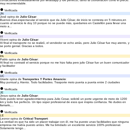
contactamos inmediatamente por whatsapp y fue perfecto, tanto la coordinación como el precio.
muy recomendable.
Verificada
JN
José opina de
Julio César
:
Buenos días,espectacular el servicio que da Julio César, de inicio te contesta en 5 minutos,en
cuanto al servicio le doy 10 porque no se puede más, quedamos en Castellón para llevar una
moto a...
Verificada
VI
Vicent opina de
Julio César
:
Al final el transporte no se realizó, el vendedor se echo atrás, pero Julio César fue muy atento, y
se porto genial. Gracias a todos.
Verificada
PA
Pablo opina de
Julio César
:
Al final no contraté el servicio porque no me hizo falta pero julio César fue un buen comunicador
y facilitador
Verificada
UC
Uriarte opina de
Transportes Y Portes Amancio
:
Muy puntual y. Atento. Todo facilidades. Trasporte moto puerta a puerta entre 2 ciudades
Verificada
JE
Jesus opina de
Julio César
:
Solo puedo tener agradecimientos para Julio Cesar, solicité un porte urgente de moto de 1200
km y todo fue perfecto. Un tipo súper profesional de esos que inspira confianza. No dudes en
llamarlo,...
Verificada
LE
Leonor opina de
Critical Transport
:
La verdad es que ha sido un placer trabajar con él, me ha puesto unas facilidades que ninguna
empresa me había puesto antes. Me ha brindado un excelente servicio 100% profesional.
Solamente tengo...