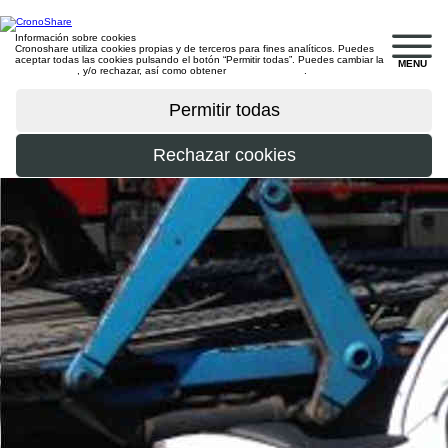
Información sobre cookies
Cronoshare utiliza cookies propias y de terceros para fines analíticos. Puedes
aceptar todas las cookies pulsando el botón “Permitir todas”. Puedes cambiar la
MENU
configuración
, y/o rechazar, así como obtener
más información
.