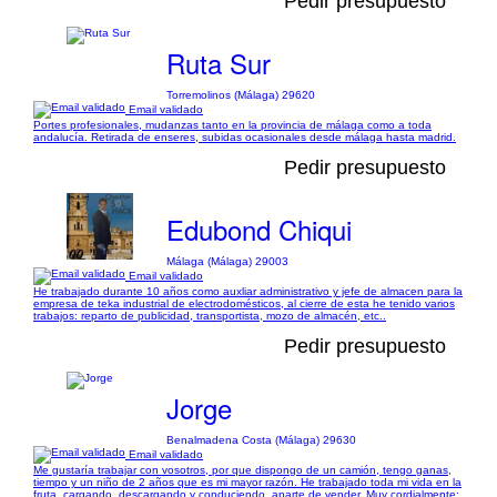
Pedir presupuesto
Ruta Sur
Torremolinos (Málaga) 29620
Email validado
Portes profesionales, mudanzas tanto en la provincia de málaga como a toda
andalucía. Retirada de enseres, subidas ocasionales desde málaga hasta madrid.
Pedir presupuesto
Edubond Chiqui
Málaga (Málaga) 29003
Email validado
He trabajado durante 10 años como auxliar administrativo y jefe de almacen para la
empresa de teka industrial de electrodomésticos, al cierre de esta he tenido varios
trabajos: reparto de publicidad, transportista, mozo de almacén, etc..
Pedir presupuesto
Jorge
Benalmadena Costa (Málaga) 29630
Email validado
Me gustaría trabajar con vosotros, por que dispongo de un camión, tengo ganas,
tiempo y un niño de 2 años que es mi mayor razón. He trabajado toda mi vida en la
fruta, cargando, descargando y conduciendo, aparte de vender. Muy cordialmente;