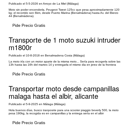
Publicado el 5-5-2026 en Arroyo de La Miel (Málaga)
Moto sin poder encenderla, Peugeot Tweet 125cc que pesa aproximadamente 120
kg; el recorrido son 6km, desde Puerto Marina (Benalmádena) hasta Av. del Bierzo
44 (Benalmádena).
Pide Precio Gratis
Transporte de 1 moto suzuki intruder
m1800r
Publicado el 10-8-2018 en Benalmadena Costa (Málaga)
La moto iría con un motor aparte de la misma moto... Sería para recogerla sobre las
13h hasta las 16h del martes 14 y entregarla el mismo dia en jerez de la frontera
Pide Precio Gratis
Transportar moto desde campanillas
malaga hasta el albir, alicante
Publicado el 5-9-2025 en Málaga (Málaga)
Hola buenos días, busco tranposrte para una scooter piaggio beverly 500, la moto
pesa 190kg, la recogida es en campanillas y la entrega sería en el albir
Pide Precio Gratis