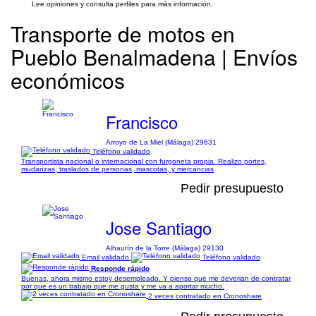
Lee opiniones y consulta perfiles para más información.
Transporte de motos en
Pueblo Benalmadena | Envíos
económicos
Francisco
Arroyo de La Miel (Málaga) 29631
Teléfono validado
Transportista nacional o internacional con furgoneta propia. Realizo portes,
mudanzas, traslados de personas, mascotas, y mercancias
Pedir presupuesto
Jose Santiago
Alhaurín de la Torre (Málaga) 29130
Email validado
Teléfono validado
Responde rápido
Buenas, ahora mismo estoy desempleado. Y pienso que me deverian de contratar
por que es un trabajo que me gusta y me va a aportar mucho.
2 veces contratado en Cronoshare