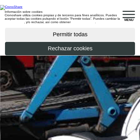
Información sobre cookies
Cronoshare utiliza cookies propias y de terceros para fines analíticos. Puedes
aceptar todas las cookies pulsando el botón “Permitir todas”. Puedes cambiar la
MENU
configuración
, y/o rechazar, así como obtener
más información
.