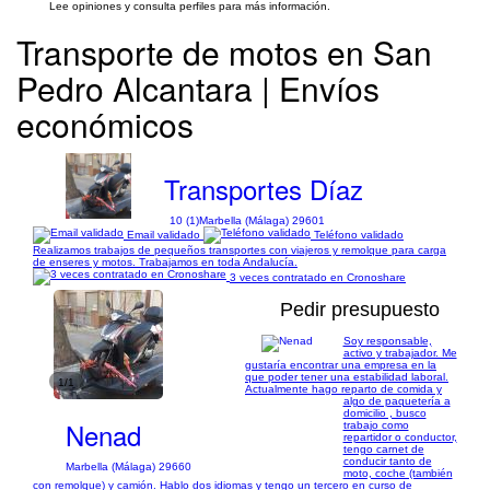
Lee opiniones y consulta perfiles para más información.
Transporte de motos en San
Pedro Alcantara | Envíos
económicos
Transportes Díaz
10 (1)
Marbella (Málaga) 29601
Email validado
Teléfono validado
Realizamos trabajos de pequeños transportes con viajeros y remolque para carga
de enseres y motos. Trabajamos en toda Andalucía.
3 veces contratado en Cronoshare
Pedir presupuesto
Soy responsable,
activo y trabajador. Me
gustaría encontrar una empresa en la
que poder tener una estabilidad laboral.
1/1
Actualmente hago reparto de comida y
algo de paquetería a
domicilio , busco
Nenad
trabajo como
repartidor o conductor,
tengo carnet de
conducir tanto de
Marbella (Málaga) 29660
moto, coche (también
con remolque) y camión. Hablo dos idiomas y tengo un tercero en curso de