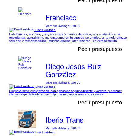
Pedir presupuesto
Francisco
Marbella (Málaga) 29602
Email validado
Hola buenas, soy fran, y soy socorrista y monitor deportivo, con cuatro Años de
experiencia, actualmente me encuentro en búsqueda de empleo, ante todo ofrezco
seriedad y responsabilidad, muchas gracias, atentamente , un cordial saludo.
Pedir presupuesto
Diego Jesús Ruiz
González
Marbella (Málaga) 29670
Email validado
Empresa seria y responsable con ganas de seguir adelante y avanzar y obtener
clientes especializada en todo tipo de envíos de mercancías secas
Pedir presupuesto
Iberia Trans
Marbella (Málaga) 29600
Email validado