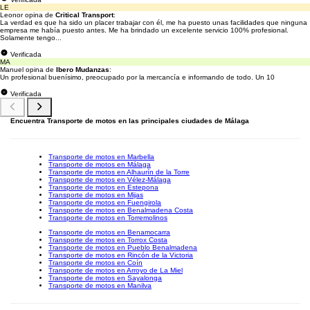
LE
Leonor opina de
Critical Transport
:
La verdad es que ha sido un placer trabajar con él, me ha puesto unas facilidades que ninguna
empresa me había puesto antes. Me ha brindado un excelente servicio 100% profesional.
Solamente tengo...
Verificada
MA
Manuel opina de
Ibero Mudanzas
:
Un profesional buenísimo, preocupado por la mercancía e informando de todo. Un 10
Verificada
Encuentra Transporte de motos en las principales ciudades de Málaga
Transporte de motos en Marbella
Transporte de motos en Málaga
Transporte de motos en Alhaurín de la Torre
Transporte de motos en Vélez-Málaga
Transporte de motos en Estepona
Transporte de motos en Mijas
Transporte de motos en Fuengirola
Transporte de motos en Benalmadena Costa
Transporte de motos en Torremolinos
Transporte de motos en Benamocarra
Transporte de motos en Torrox Costa
Transporte de motos en Pueblo Benalmadena
Transporte de motos en Rincón de la Victoria
Transporte de motos en Coín
Transporte de motos en Arroyo de La Miel
Transporte de motos en Sayalonga
Transporte de motos en Manilva