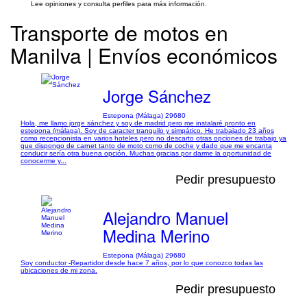
Lee opiniones y consulta perfiles para más información.
Transporte de motos en
Manilva | Envíos económicos
Jorge Sánchez
Estepona (Málaga) 29680
Hola, me llamo jorge sánchez y soy de madrid pero me instalaré pronto en
estepona (málaga). Soy de caracter tranquilo y simpático. He trabajado 23 años
como recepcionista en varios hoteles pero no descarto otras opciones de trabajo ya
que dispongo de carnet tanto de moto como de coche y dado que me encanta
conducir sería otra buena opción. Muchas gracias por darme la oportunidad de
conocerme y...
Pedir presupuesto
Alejandro Manuel
Medina Merino
Estepona (Málaga) 29680
Soy conductor -Repartidor desde hace 7 años, por lo que conozco todas las
ubicaciones de mi zona.
Pedir presupuesto