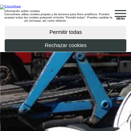
Información sobre cookies
Cronoshare utiliza cookies propias y de terceros para fines analíticos. Puedes
aceptar todas las cookies pulsando el botón “Permitir todas”. Puedes cambiar la
MENU
configuración
, y/o rechazar, así como obtener
más información
.