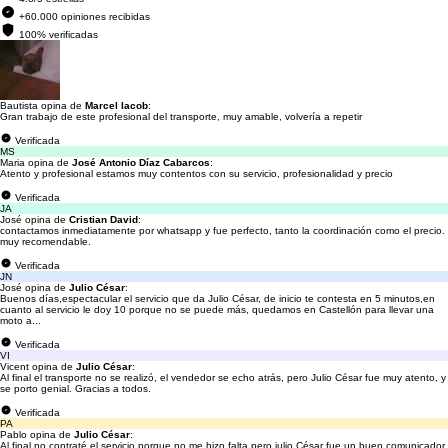
+60.000 opiniones recibidas
100% verificadas
Bautista opina de
Marcel Iacob
:
Gran trabajo de este profesional del transporte, muy amable, volvería a repetir
Verificada
MS
Maria opina de
José Antonio Díaz Cabarcos
:
Atento y profesional estamos muy contentos con su servicio, profesionalidad y precio
Verificada
JA
José opina de
Cristian David
:
contactamos inmediatamente por whatsapp y fue perfecto, tanto la coordinación como el precio.
muy recomendable.
Verificada
JN
José opina de
Julio César
:
Buenos días,espectacular el servicio que da Julio César, de inicio te contesta en 5 minutos,en
cuanto al servicio le doy 10 porque no se puede más, quedamos en Castellón para llevar una
moto a...
Verificada
VI
Vicent opina de
Julio César
:
Al final el transporte no se realizó, el vendedor se echo atrás, pero Julio César fue muy atento, y
se porto genial. Gracias a todos.
Verificada
PA
Pablo opina de
Julio César
:
Al final no contraté el servicio porque no me hizo falta pero julio César fue un buen comunicador