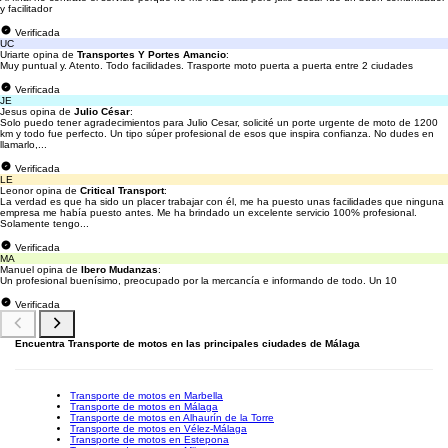
y facilitador
Verificada
UC
Uriarte opina de
Transportes Y Portes Amancio
:
Muy puntual y. Atento. Todo facilidades. Trasporte moto puerta a puerta entre 2 ciudades
Verificada
JE
Jesus opina de
Julio César
:
Solo puedo tener agradecimientos para Julio Cesar, solicité un porte urgente de moto de 1200
km y todo fue perfecto. Un tipo súper profesional de esos que inspira confianza. No dudes en
llamarlo,...
Verificada
LE
Leonor opina de
Critical Transport
:
La verdad es que ha sido un placer trabajar con él, me ha puesto unas facilidades que ninguna
empresa me había puesto antes. Me ha brindado un excelente servicio 100% profesional.
Solamente tengo...
Verificada
MA
Manuel opina de
Ibero Mudanzas
:
Un profesional buenísimo, preocupado por la mercancía e informando de todo. Un 10
Verificada
Encuentra Transporte de motos en las principales ciudades de Málaga
Transporte de motos en Marbella
Transporte de motos en Málaga
Transporte de motos en Alhaurín de la Torre
Transporte de motos en Vélez-Málaga
Transporte de motos en Estepona