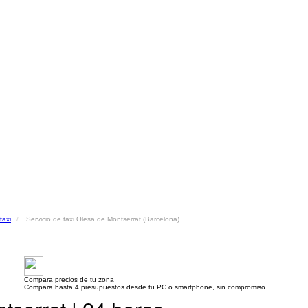
taxi
Servicio de taxi Olesa de Montserrat (Barcelona)
Compara precios de tu zona
Compara hasta 4 presupuestos desde tu PC o smartphone, sin compromiso.