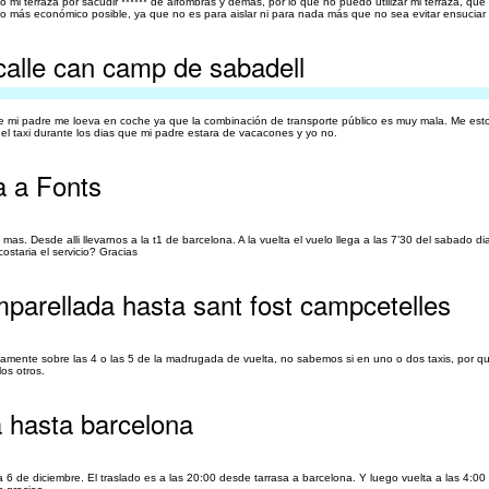
mi terraza por sacudir ****** de alfombras y demás, por lo que no puedo utilizar mi terraza, qu
 lo más económico posible, ya que no es para aislar ni para nada más que no sea evitar ensuciar 
calle can camp de sabadell
e mi padre me loeva en coche ya que la combinación de transporte público es muy mala. Me est
 el taxi durante los dias que mi padre estara de vacacones y yo no.
a a Fonts
 mas. Desde alli llevarnos a la t1 de barcelona. A la vuelta el vuelo llega a las 7’30 del sabado d
ostaria el servicio? Gracias
parellada hasta sant fost campcetelles
damente sobre las 4 o las 5 de la madrugada de vuelta, no sabemos si en uno o dos taxis, por 
os otros.
a hasta barcelona
 6 de diciembre. El traslado es a las 20:00 desde tarrasa a barcelona. Y luego vuelta a las 4:0