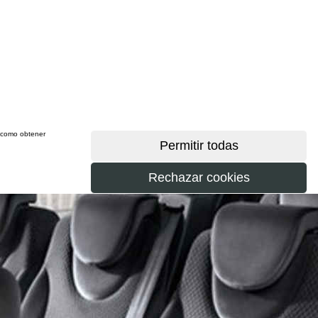
sí como obtener
más