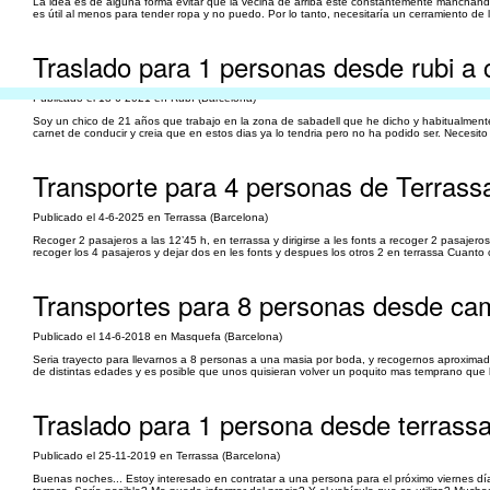
La idea es de alguna forma evitar que la vecina de arriba esté constantemente manchando 
es útil al menos para tender ropa y no puedo. Por lo tanto, necesitaría un cerramiento de
Traslado para 1 personas desde rubi a 
Publicado el 18-6-2021 en Rubí (Barcelona)
Soy un chico de 21 años que trabajo en la zona de sabadell que he dicho y habitualment
carnet de conducir y creia que en estos dias ya lo tendria pero no ha podido ser. Necesito
Transporte para 4 personas de Terrass
Publicado el 4-6-2025 en Terrassa (Barcelona)
Recoger 2 pasajeros a las 12’45 h, en terrassa y dirigirse a les fonts a recoger 2 pasajeros
recoger los 4 pasajeros y dejar dos en les fonts y despues los otros 2 en terrassa Cuanto c
Transportes para 8 personas desde cam
Publicado el 14-6-2018 en Masquefa (Barcelona)
Seria trayecto para llevarnos a 8 personas a una masia por boda, y recogernos aproxima
de distintas edades y es posible que unos quisieran volver un poquito mas temprano que l
Traslado para 1 persona desde terrass
Publicado el 25-11-2019 en Terrassa (Barcelona)
Buenas noches... Estoy interesado en contratar a una persona para el próximo viernes día