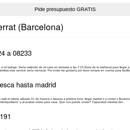
errat (Barcelona)
24 a 08233
 a mi trabajo. Sería saliendo de mi casa en terrassa a las 7:15 (hora de la mañana) para llegar a
ambla) este servicio sería mensual. Por ende me gustaría por favor tomara en cuenta para facilit
uesca hasta madrid
 salir el mismo sábado 21 de huesca o lalueza a primera hora, llegar madrid ir a comer y llevarno
 metrepolitano” y al acabar volver para casa. Que nos puede costar? Capacidad máxima del...
8191