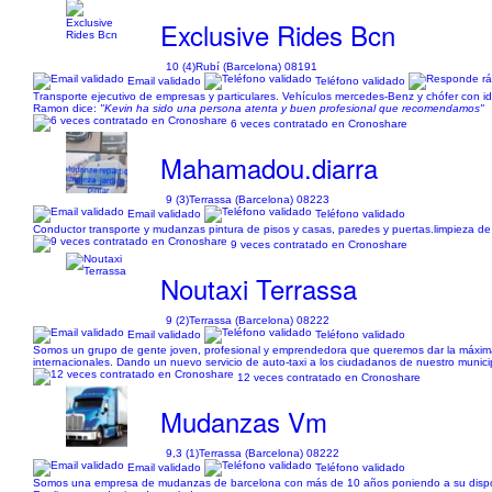
Exclusive Rides Bcn
10 (4)
Rubí (Barcelona) 08191
Email validado
Teléfono validado
Transporte ejecutivo de empresas y particulares. Vehículos mercedes-Benz y chófer con i
Ramon dice:
"Kevin ha sido una persona atenta y buen profesional que recomendamos"
6 veces contratado en Cronoshare
Mahamadou.diarra
9 (3)
Terrassa (Barcelona) 08223
Email validado
Teléfono validado
Conductor transporte y mudanzas pintura de pisos y casas, paredes y puertas.limpieza de 
9 veces contratado en Cronoshare
Noutaxi Terrassa
9 (2)
Terrassa (Barcelona) 08222
Email validado
Teléfono validado
Somos un grupo de gente joven, profesional y emprendedora que queremos dar la máxima pu
internacionales. Dando un nuevo servicio de auto-taxi a los ciudadanos de nuestro munici
12 veces contratado en Cronoshare
Mudanzas Vm
9,3 (1)
Terrassa (Barcelona) 08222
Email validado
Teléfono validado
Somos una empresa de mudanzas de barcelona con más de 10 años poniendo a su disposición