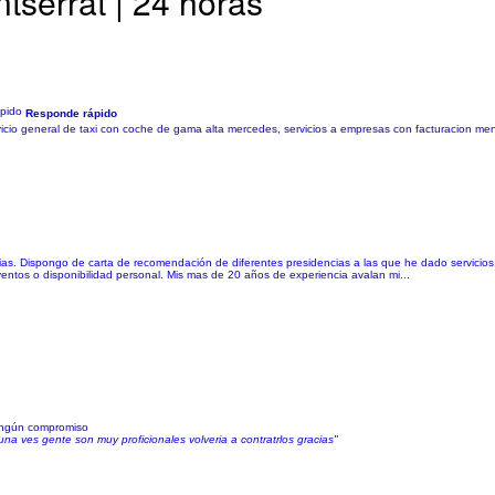
tserrat | 24 horas
Responde rápido
cio general de taxi con coche de gama alta mercedes, servicios a empresas con facturacion men
cias. Dispongo de carta de recomendación de diferentes presidencias a las que he dado servici
entos o disponibilidad personal. Mis mas de 20 años de experiencia avalan mi...
ningún compromiso
 ves gente son muy proficionales volveria a contratrlos gracias"