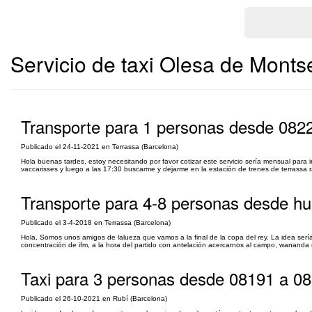
Servicio de taxi Olesa de Monts
Transporte para 1 personas desde 082
Publicado el 24-11-2021 en Terrassa (Barcelona)
Hola buenas tardes, estoy necesitando por favor cotizar este servicio sería mensual para ir
vaccarisses y luego a las 17:30 buscarme y dejarme en la estación de trenes de terrassa r
Transporte para 4-8 personas desde h
Publicado el 3-4-2018 en Terrassa (Barcelona)
Hola, Somos unos amigos de lalueza que vamos a la final de la copa del rey. La idea sería
concentración de ifm, a la hora del partido con antelación acercarnos al campo, wananda
Taxi para 3 personas desde 08191 a 0
Publicado el 26-10-2021 en Rubí (Barcelona)