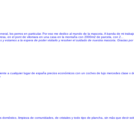
neral, los perros en particular. Por eso me dedico al mundo de la mascota. A banda de mi trab
resa, en el pont de vilomara en una casa en la montaña con 2000m2 de parcela, con 2...
y estamos a la espera de poder visitarlo y resolver el cuidado de nuestra mascota. Gracias por e
ndiente a cualquier lugar de españa precios económicos con un coches de lujo mercedes clase v d
o
ios doméstico, limpieza de comunidades, de cristales y todo tipo de plancha, sin más que decir so