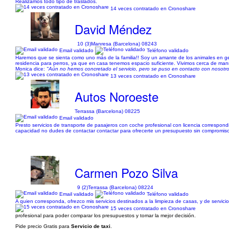
Realizamos todo tipo de traslados.
14 veces contratado en Cronoshare
David Méndez
10 (3)
Manresa (Barcelona) 08243
Email validado
Teléfono validado
Haremos que se sienta como uno más de la familia!! Soy un amante de los animales en ge
residencia para perros, ya que en casa tenemos espacio suficiente. Vivimos cerca de man
Monica dice:
"Aún no hemos concretado el servicio, pero se puso en contacto con nosotros 
13 veces contratado en Cronoshare
Autos Noroeste
Terrassa (Barcelona) 08225
Email validado
Presto servicios de transporte de pasajeros con coche profesional con licencia correspo
capacidad no dudes de contactar contactar para ofrecerte un presupuesto sin compromis
Carmen Pozo Silva
9 (2)
Terrassa (Barcelona) 08224
Email validado
Teléfono validado
A quien corresponda, ofrezco mis servicios destinados a la limpieza de casas, y de servic
15 veces contratado en Cronoshare
profesional para poder comparar los presupuestos y tomar la mejor decisión.
Pide precio Gratis para
Servicio de taxi
.