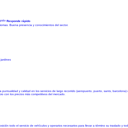
Responde rápido
diomas. Buena presencia y conocimientos del sector.
jardines
ntualidad y calidad en los servicios de largo recorrido (aeropuerto, puerto, sants, barcelona) 
pio con los precios más competitivos del mercado.
 todo el servicio de vehículos y operarios necesarios para llevar a término su traslado y todo