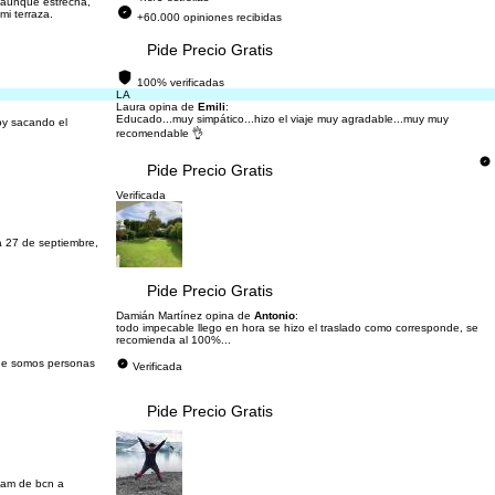
e aunque estrecha,
mi terraza.
+60.000 opiniones recibidas
Pide Precio Gratis
100% verificadas
LA
Laura opina de
Emili
:
Educado...muy simpático...hizo el viaje muy agradable...muy muy
oy sacando el
recomendable 👌
Pide Precio Gratis
Verificada
ia 27 de septiembre,
Pide Precio Gratis
Damián Martínez opina de
Antonio
:
todo impecable llego en hora se hizo el traslado como corresponde, se
recomienda al 100%...
que somos personas
Verificada
Pide Precio Gratis
0 am de bcn a