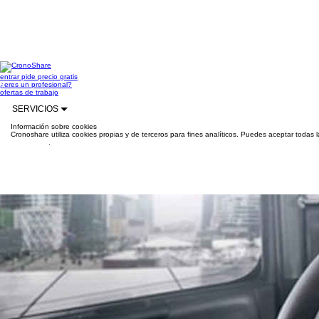
entrar
pide precio gratis
¿eres un profesional?
ofertas de trabajo
SERVICIOS
Información sobre cookies
Cronoshare utiliza cookies propias y de terceros para fines analíticos. Puedes aceptar todas 
información
.