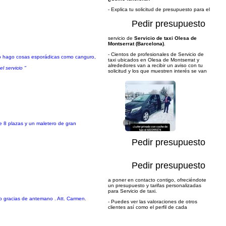
- Explica tu solicitud de presupuesto para el
Pedir presupuesto
servicio de
Servicio de taxi Olesa de
Montserrat (Barcelona)
.
- Cientos de profesionales de Servicio de
ajo hago cosas esporádicas como canguro,
taxi ubicados en Olesa de Montserrat y
alrededores van a recibir un aviso con tu
l servicio "
solicitud y los que muestren interés se van
e 8 plazas y un maletero de gran
1/1
Pedir presupuesto
Pedir presupuesto
a poner en contacto contigo, ofreciéndote
un presupuesto y tarifas personalizadas
para Servicio de taxi.
lo gracias de antemano . Att. Carmen.
- Puedes ver las valoraciones de otros
clientes así como el perfil de cada