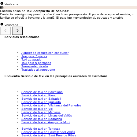
Verificada
EN
Encarna opina de
Taxi Aeropuerto De Asturias
:
Contactó conmigo muy pronto y ofreció un buen presupuesto. Al poco de aceptar el servicio, un
familiar se ofreció a llevarme y lo anulé. El trato fue muy profesional, educado y amable
Verificada
Servicios relacionados
Alquiler de coches con conductor
Taxi para 7 plazas
Taxi adaptado
Taxi para 5 personas
Transporte privado
Traslados al aeropuerto
Encuentra Servicio de taxi en las principales ciudades de Barcelona
Servicio de taxi en Barcelona
Servicio de taxi en Piera
Servicio de taxi en Sabadell
Servicio de taxi en Igualada
Servicio de taxi en Vilafranca del Penedès
Servicio de taxi en Vic
Servicio de taxi en Manresa
Servicio de taxi en Llinars del Vallès
Servicio de taxi en Badalona
Servicio de taxi en Arenys de Munt
Servicio de taxi en Terrassa
Servicio de taxi en Castellar del Vallès
Servicio de taxi en Sant Pere de Ribes