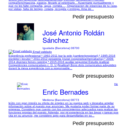
compañero/mascota, paseos, llevarlo al veterinario... Ausentarte puntualmente y
que no les falte compañia, agua, comida...., Organizacion de estancias de tu casa,
por visitas, falta de tiempo, colada, recogida y entrega. Ama de...
Pedir presupuesto
José Antonio Roldán
Sánchez
Igualada (Barcelona) 08700
Email validado
Experiència professional * 1992-2011 bar la sole (cambrer/propietari) * 1995-2016
escriptor i locutor * 2011-2012 peixateria (ciutat cooperativa/mercabarna) * 2009-
2014 diverses feines catering * 2015-2016 auxiliar seguretat Estudis realitzat
Competències comunicatives c. O. U (finalitzat) Bons dots comunicatius adquirides
durant la meva experiència com a responsable...
Pedir presupuesto
He
Enric Bernades
Mediona (Barcelona) 08773
leído con gran interés su oferta de empleo en su pagina web y deseaba ampliar
información sobre el puesto que anuncian. Me gustaría poder formar parte de su
empresa. Considero que cuento con los conocimientos adecuados para realizar las
funciones propias del puesto. Además, por mi experiencia en las áreas y tareas que
cita en su anuncio, me considero apto para desarrollarlas en su...
Pedir presupuesto