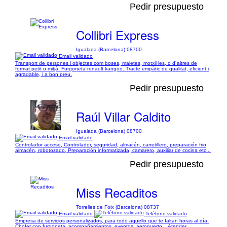
Pedir presupuesto
Collibri Express
Igualada (Barcelona) 08700
Email validado
Transport de persones i objectes com boses, maletes, motxil·les, o d´altres de
format petit o mitjà. Furgoneta renault kangoo. Tracte empàtic de qualitat, eficient i
agradable, i a bon preu.
Pedir presupuesto
Raúl Villar Caldito
Igualada (Barcelona) 08700
Email validado
Controlador acceso, Controlador, seguridad, almacén, carretillero, preparación frio,
almacén, robotozado, Preparación informatizada, camarero, auxiliar de cocina etc...
Pedir presupuesto
Miss Recaditos
Torrelles de Foix (Barcelona) 08737
Email validado
Teléfono validado
Empresa de servicios personalizados, para todo aquello que te faltan horas al día.
Chofer con furgoneta, acompañamientos, eventos, aeropuerto... Atender