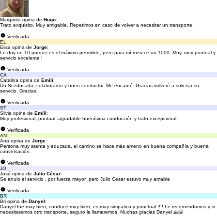
Margarita opina de
Hugo
:
Trato exquisito. Muy amigable. Repetimos en caso de volver a necesitar un transporte.
Verificada
EL
Elisa opina de
Jorge
:
Le doy un 10 porque es el máximo permitido, pero para mí merece un 1000. Muy, muy puntual y
servicio excelente !
Verificada
CA
Catalina opina de
Emili
:
Un Sr.educado, colaborador y buen conductor. Me encantó. Gracias volveré a solicitar su
servicio. Gracias!
Verificada
ST
Silvia opina de
Emili
:
Muy profesional .puntual .agradable buenísima conducción y trato excepcional
Verificada
AN
Ana opina de
Jorge
:
Persona muy atenta y educada, el camino se hace más ameno en buena compañía y buena
conversación.
Verificada
JO
José opina de
Julio César
:
Se anulo el servicio , por fuerza mayor ,pero Julio Cesar estuvo muy amable
Verificada
BR
Bri opina de
Danyel
:
Danyel fue muy bien, conduce muy bien, es muy simpatico y punctual !!!! Le recomendamos y si
necesitaremos otro transporte, seguro le llamaremos. Muchas gracias Danyel 🙏🤗