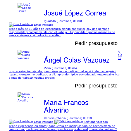
Josué López Correa
Igualada (Barcelona) 08700
Email validado
Tengo más de 10 años de experiencia siendo conductor, soy una persona
responsable y comprometida con el trabajo. Disponibilidad por las mañanas de
lunes a viernes y sábados todo el día.
Pedir presupuesto
A
día
Ángel Colas Vazquez
de
Piera (Barcelona) 08784
hoy no estoy trabajando , pero siempre me dedicado al servicio de mensajería i
reparto siempre me dedicado a ello aprendo rápido soy educado responsable i con
ganas de trabajar muchas gracias
Pedir presupuesto
María Francos
Alvariño
Cabrera d'Anoia (Barcelona) 08718
Email validado
Teléfono validado
Tengo experiencia en chofer, conductora de manipuladora de coches moza de
conductora , he trbajado en la seat y en la campa de calaf, moviendo coches. Y