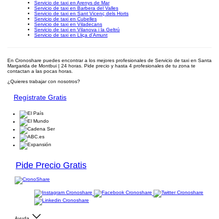
Servicio de taxi en Arenys de Mar
Servicio de taxi en Barbera del Valles
Servicio de taxi en Sant Vicenç dels Horts
Servicio de taxi en Cubelles
Servicio de taxi en Viladecans
Servicio de taxi en Vilanova i la Geltrú
Servicio de taxi en Lliça d'Amunt
En Cronoshare puedes encontrar a los mejores profesionales de Servicio de taxi en Santa
Margarida de Montbui | 24 horas. Pide precio y hasta 4 profesionales de tu zona te
contactan a las pocas horas.
¿Quieres trabajar con nosotros?
Regístrate Gratis
Pide Precio Gratis
Ayuda