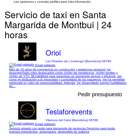
Lee opiniones y consulta perfiles para más información.
Servicio de taxi en Santa
Margarida de Montbui | 24
horas
Oriol
Les Pinedes de L'ermengol (Barcelona) 08789
Email validado
Más de 10 años de experiencia en conducción y asistencia personal, he
desempeñado roles destacados como chófer de presidencia, chófer familiar y
chófer de VTC. Mi habilidad para garantizar un transporte seguro y eficiente, así
como mi dedicación a la privacidad y comodidad de los pasajeros, me ha permitido
sobresalir en roles de responsabilidad. Además, he desarrollado fuertes habilidades
de...
Pedir presupuesto
Teslaforevents
Vilanova del Camí (Barcelona) 08788
Email validado
Servicio privado con tesla para transporte de personas Servicios para boda,
eventos importantes, aniversarios, despedida de solteros