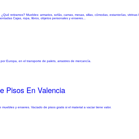
 ¿Qué retiramos? Muebles: armarios, sofás, camas, mesas, sillas, cómodas, estanterías, vitrinas
ntadas Cajas, ropa, libros, objetos personales y enseres...
r Europa, en el transporte de palets, arrastres de mercancía.
e Pisos En Valencia
ebles y enseres. Vaciado de pisos gratis si el material a vaciar tiene valor.