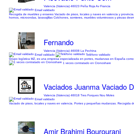
Valencia (Valencia) 46023 Peña Roja Av Francia
Email validado
Recogida de muebles y enseres Vaciado de pisos, locales y naves en valencia y provincia.
hornos, microondas, lavavajillas Colchones, somieres, muebles voluminosos y piezas desmo
Fernando
Valencia (Valencia) 46008 La Pechina
Email validado
Teléfono validado
Grupo logística MZ, es una empresa especializada en portes, mudanzas en España como po
1 veces contratado en Cronoshare
Vaciados Juanma Vaciado D
Valencia (Valencia) 46018 Tres Forques Nou Moles
Email validado
Vaciado de pisos, locales y naves en valencia. Portes y pequeñas mudanzas. Recogida de mu
Amir Brahimi Bourourani