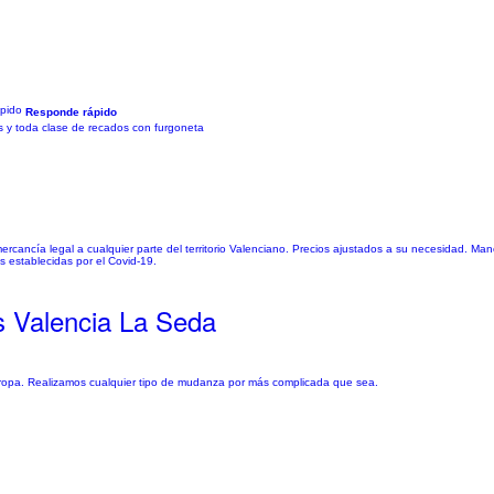
Responde rápido
 y toda clase de recados con furgoneta
mercancía legal a cualquier parte del territorio Valenciano. Precios ajustados a su necesidad. M
 establecidas por el Covid-19.
 Valencia La Seda
pa. Realizamos cualquier tipo de mudanza por más complicada que sea.