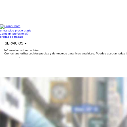
entrar
pide precio gratis
¿eres un profesional?
ofertas de trabajo
SERVICIOS
Información sobre cookies
Cronoshare utiliza cookies propias y de terceros para fines analíticos. Puedes aceptar todas 
información
.