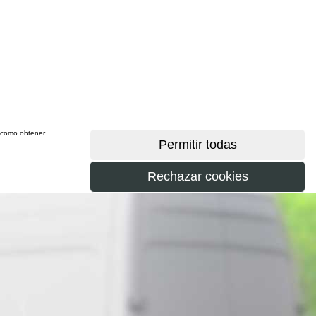
sí como obtener
más