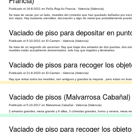
Francia)
Publicado el 16-8-2021 en Peña Roja Av Francia - Valencia (Valencia)
Se trata de vaciar, por un lado, muebles del comedor que han quedado dañados por escrem
son viejos. Hay bastante utensilios, decoración y algo de metal que probablemente puede rec
Vaciado de piso para depositar en punt
Publicado el 5-10-2021 en El Carmen - Valencia (Valencia)
Se trata de un segundo sin ascensor. Hay que bajar dos armarios de dos puertas, dos est
muebles están actualmente desmontados, solo hay que bajarlos y llevárselos.
Vaciado de pisos para recoger los obje
Publicado el 21-8-2020 en El Carmen - Valencia (Valencia)
Hay que retirar todos los muebles, son antiguos y grandes la mayoria , pero estan en bu
el primer piso.
Vaciado de pisos (Malvarrosa Cabañal)
Publicado el 5-10-2017 en Malvarrosa Cabañal - Valencia (Valencia)
2 armarios grandes, mesa grande y 6 sillas, 3 cómodas grandes, horno y nevera, mesa re
de trastos.
Vaciado de piso para recoger los objeto