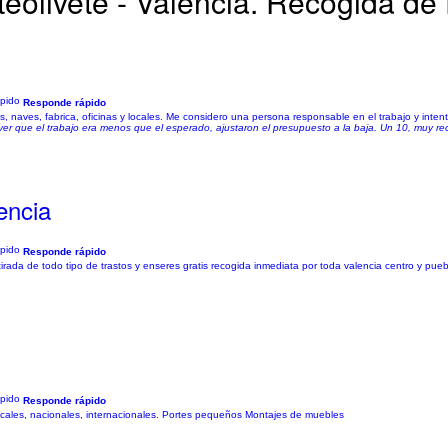
eolivete - Valencia. Recogida de
Responde rápido
s, naves, fabrica, oficinas y locales. Me considero una persona responsable en el trabajo y intent
l ver que el trabajo era menos que el esperado, ajustaron el presupuesto a la baja. Un 10, muy 
encia
Responde rápido
rada de todo tipo de trastos y enseres gratis recogida inmediata por toda valencia centro y puebl
Responde rápido
ales, nacionales, internacionales. Portes pequeños Montajes de muebles