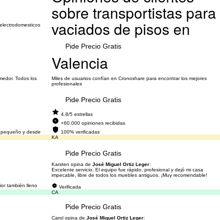
sobre transportistas para
vaciados de pisos en
 electrodomesticos
Pide Precio Gratis
Valencia
medor. Todos los
Miles de usuarios confían en Cronoshare para encontrar los mejores
profesionales
Pide Precio Gratis
4.8/5 estrellas
+60.000 opiniones recibidas
es pequeño y desde
100% verificadas
KA
Pide Precio Gratis
Karsten opina de
José Miguel Ortiz Leger
:
Excelente servicio. El equipo fue rápido, profesional y dejó mi casa
impecable, libre de todos los muebles antiguos. ¡Muy recomendable!
or también lleno
Verificada
CA
Pide Precio Gratis
Carol opina de
José Miguel Ortiz Leger
: