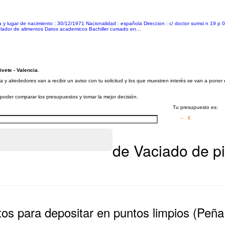
 lugar de nacimiento : 30/12/1971 Nacionalidad : española Direccion : c/ doctor sumsi n 19 p 0
ulador de alimentos Datos academicos Bachiller cursado en...
vete - Valencia
.
 y alrededores van a recibir un aviso con tu solicitud y los que muestren interés se van a poner
a poder comparar los presupuestos y tomar la mejor decisión.
Tu presupuesto es:
– €
de Vaciado de pi
tos para depositar en puntos limpios (Peñ