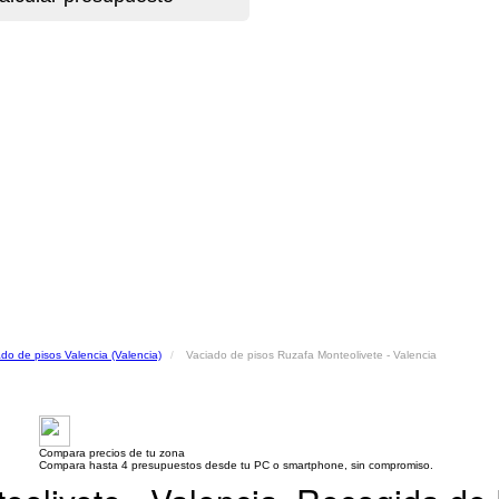
do de pisos Valencia (Valencia)
Vaciado de pisos Ruzafa Monteolivete - Valencia
Compara precios de tu zona
Compara hasta 4 presupuestos desde tu PC o smartphone, sin compromiso.