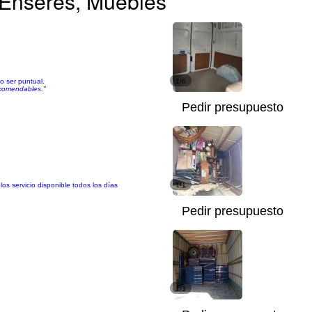
 Enseres, Muebles
o ser puntual.
1/6
recomendables."
Pedir presupuesto
os servicio disponible todos los días
1/1
Pedir presupuesto
1/3