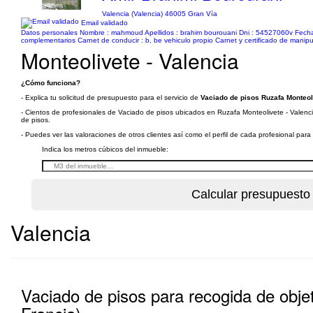
Valencia (Valencia) 46005 Gran Vía
Email validado
Datos personales Nombre : mahmoud Apellidos : brahim bourouani Dni : 54527060v Fecha y
complementarios Carnet de conducir : b, be vehiculo propio Carnet y certificado de manip
Monteolivete - Valencia
¿Cómo funciona?
- Explica tu solicitud de presupuesto para el servicio de
Vaciado de pisos Ruzafa Monteoli
- Cientos de profesionales de Vaciado de pisos ubicados en Ruzafa Monteolivete - Valencia
de pisos.
- Puedes ver las valoraciones de otros clientes así como el perfil de cada profesional par
Indica los metros cúbicos del inmueble:
Valencia
Vaciado de pisos para recogida de obje