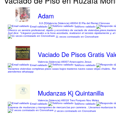
Vaciado de Piso en Ruzafa Mont
Adam
9,6 (5)
Valencia (Valencia) 46004 El Pla del Remei Cánovas
Email validado
Teléfono validado
Ofrezco un servicio profesional, rápido y económico de vaciado de viviendas,pisos,trastero
Joel dice:
"Llegaron puntuales a la hora acordada, realizaron el servicio rápidamente y, a
11 veces contratado en Cronoshare
Vaciado De Pisos Gratis Val
Valencia (Valencia) 46007 Arrancapins Jesus
Email validado
Teléfono validado
Vaciamos viviendas completas pisos casas bajos trasteros naves casas viejas chalets.. Reti
atendemos whatsapp
Mudanzas Kj Quintanilla
Valencia (Valencia) 46018 Tres Forques Nou Moles
Email validado
Teléfono validado
Empresa de mudanzas y transportes de mercancías por carretera . Llevamos mudanzas loc
2 veces contratado en Cronoshare