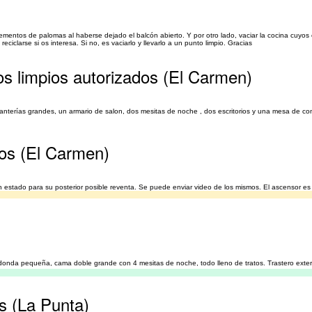
entos de palomas al haberse dejado el balcón abierto. Y por otro lado, vaciar la cocina cuyos
iclarse si os interesa. Si no, es vaciarlo y llevarlo a un punto limpio. Gracias
os limpios autorizados (El Carmen)
anterías grandes, un armario de salon, dos mesitas de noche , dos escritorios y una mesa de co
tos (El Carmen)
en estado para su posterior posible reventa. Se puede enviar video de los mismos. El ascensor 
donda pequeña, cama doble grande con 4 mesitas de noche, todo lleno de tratos. Trastero exteri
s (La Punta)