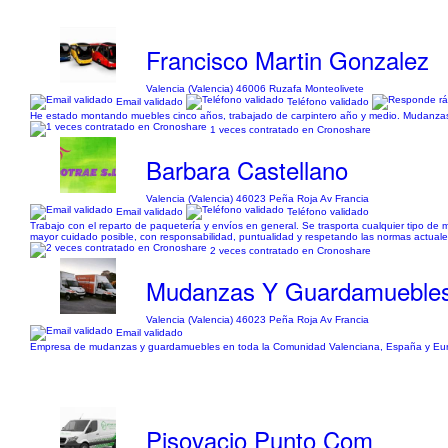
Francisco Martin Gonzalez
Valencia (Valencia) 46006 Ruzafa Monteolivete
Email validado
Teléfono validado
He estado montando muebles cinco años, trabajado de carpintero año y medio. Mudanzas
1 veces contratado en Cronoshare
Barbara Castellano
Valencia (Valencia) 46023 Peña Roja Av Francia
Email validado
Teléfono validado
Trabajo con el reparto de paquetería y envíos en general. Se trasporta cualquier tipo de 
mayor cuidado posible, con responsabilidad, puntualidad y respetando las normas actuales
2 veces contratado en Cronoshare
Mudanzas Y Guardamuebles
Valencia (Valencia) 46023 Peña Roja Av Francia
Email validado
Empresa de mudanzas y guardamuebles en toda la Comunidad Valenciana, España y Euro
Pisovacio Punto Com