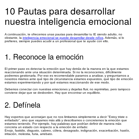
10 Pautas para desarrollar
nuestra inteligencia emocional
A continuación, te ofrecemos unas pautas para desarrollar tu IE siendo adulto, no
obstante, la
inteligencia emocional se puede desarrollar desde niños
. Además, si lo
prefieres, siempre puedes acudir a un profesional que te ayude con ello.
1. Reconoce la emoción
El primer paso es detectar la emoción que hay detrás de la manera en la que estamos
reaccionando ante una situación determinada. Si no la reconocemos, difícilmente
podremos gestionarla. Por eso es recomendable pararnos a analizar, y preguntarnos a
nosotros mismos ante qué tipo de circunstancia estamos expuestos, qué tipo de emoción
estamos experimentando y por qué estamos reaccionando de ese modo.
Debemos conectar con nuestras emociones y dejarlas fluir, no reprimirlas, pero tampoco
conviene dejar que se desborden. Hay que encontrar un equilibrio.
2. Defínela
Hay expertos que aconsejan que no nos limitamos simplemente a decir "Estoy triste o
enfadado", sino que vayamos más allá y describamos o concretemos la emoción que
estamos teniendo. Por ejemplo, hay palabras que podrían definir de manera más
concreta un estado con respecto a la emoción de enfado:
Enojo, fastidio, disgusto, cabreo, cólera, desagrado, indignación, exacerbación, hastío,
irritación, molestia, furia, arrebato.