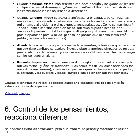
Cuando
estamos tristes
, nos sentimos con poca energía y las ganas de realizar
cualquier actividad disminuyen. ¿Cómo se manifiesta? Estamos más cabizbajos,
las comisuras de los labios tienden a descender.
Cuando
tenemos miedo
se activa la amígdala (la encargada de controlar las
emociones. Está situada en el sistema límbico), es la que decide si huimos, si nos
enfrentamos al problema o si nos quedamos paralizados. ¿Cómo se manifiesta?
Todos nuestros sentidos están en alerta, nuestras pupilas dilatadas, nos
aumenta la presión arterial (la sangre se dirige principalmente a las extremidades
para prepararnos para la huida, por eso, es posible que nuestro rostro esté
pálido y sintamos las manos frías).
Al enfadarnos
se dispara principalmente la adrenalina, la hormona que hace que
nuestro ritmo cardíaco se acelere. Nuestro sistema nervioso simpático se prepara
para el ataque o la defensa. ¿Cómo se manifiesta? Notamos mucha más energía
con los sentidos en alerta.
Estando alegres
notamos un aumento de energía que nos motiva a conseguir
nuevas metas. ¿Cómo se manifiesta? Las comisuras de los labios ascienden (se
nos dibuja una sonrisa), apertura de ojos, se expanden los músculos del pecho,
la garganta y las cuerdas vocales, cambios que potencian nuestro bienestar.
Gracias al lenguaje no verbal, es posible anticipar o descubrir qué tipo de emoción
estamos a punto de experimentar.
Volver al principio
6. Control de los pensamientos,
reacciona diferente
No podemos evitar las emociones, pero sí la manera de pensar y reaccionar a raíz de
ellas.