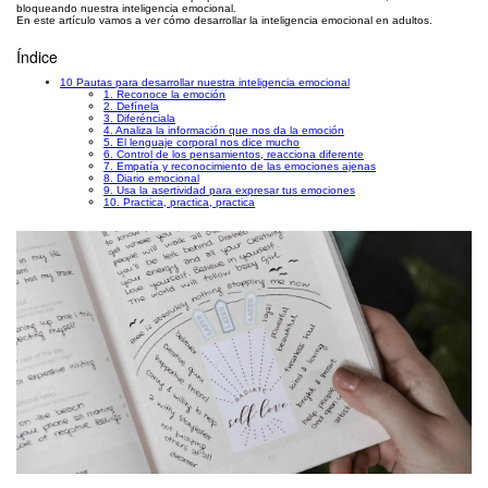
bloqueando nuestra inteligencia emocional.
En este artículo vamos a ver cómo desarrollar la inteligencia emocional en adultos.
Índice
10 Pautas para desarrollar nuestra inteligencia emocional
1. Reconoce la emoción
2. Defínela
3. Diferénciala
4. Analiza la información que nos da la emoción
5. El lenguaje corporal nos dice mucho
6. Control de los pensamientos, reacciona diferente
7. Empatía y reconocimiento de las emociones ajenas
8. Diario emocional
9. Usa la asertividad para expresar tus emociones
10. Practica, practica, practica