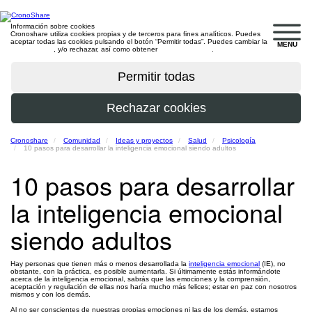
Información sobre cookies
Cronoshare utiliza cookies propias y de terceros para fines analíticos. Puedes
aceptar todas las cookies pulsando el botón “Permitir todas”. Puedes cambiar la
MENU
configuración
, y/o rechazar, así como obtener
más información
.
Cronoshare
Comunidad
Ideas y proyectos
Salud
Psicología
10 pasos para desarrollar la inteligencia emocional siendo adultos
10 pasos para desarrollar
la inteligencia emocional
siendo adultos
Hay personas que tienen más o menos desarrollada la
inteligencia emocional
(IE), no
obstante, con la práctica, es posible aumentarla. Si últimamente estás informándote
acerca de la inteligencia emocional, sabrás que las emociones y la comprensión,
aceptación y regulación de ellas nos haría mucho más felices; estar en paz con nosotros
mismos y con los demás.
Al no ser conscientes de nuestras propias emociones ni las de los demás, estamos