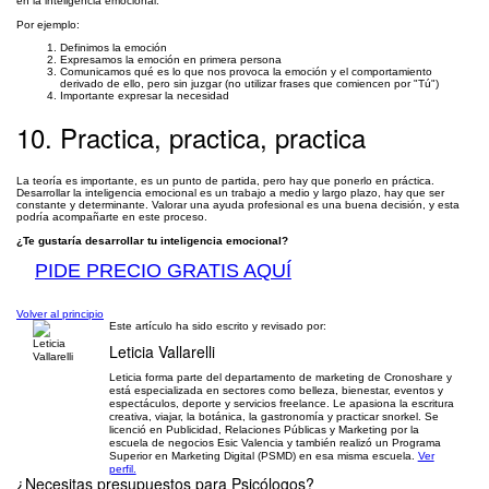
en la inteligencia emocional.
Por ejemplo:
Definimos la emoción
Expresamos la emoción en primera persona
Comunicamos qué es lo que nos provoca la emoción y el comportamiento
derivado de ello, pero sin juzgar (no utilizar frases que comiencen por "Tú")
Importante expresar la necesidad
10. Practica, practica, practica
La teoría es importante, es un punto de partida, pero hay que ponerlo en práctica.
Desarrollar la inteligencia emocional es un trabajo a medio y largo plazo, hay que ser
constante y determinante. Valorar una ayuda profesional es una buena decisión, y esta
podría acompañarte en este proceso.
¿Te gustaría desarrollar tu inteligencia emocional?
PIDE PRECIO GRATIS AQUÍ
Volver al principio
Este artículo ha sido escrito y revisado por:
Leticia Vallarelli
Leticia forma parte del departamento de marketing de Cronoshare y
está especializada en sectores como belleza, bienestar, eventos y
espectáculos, deporte y servicios freelance. Le apasiona la escritura
creativa, viajar, la botánica, la gastronomía y practicar snorkel. Se
licenció en Publicidad, Relaciones Públicas y Marketing por la
escuela de negocios Esic Valencia y también realizó un Programa
Superior en Marketing Digital (PSMD) en esa misma escuela.
Ver
perfil.
¿Necesitas presupuestos para
Psicólogos
?