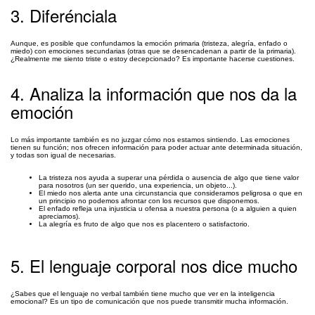
3. Diferénciala
Aunque, es posible que confundamos la emoción primaria (tristeza, alegría, enfado o
miedo) con emociones secundarias (otras que se desencadenan a partir de la primaria).
¿Realmente me siento triste o estoy decepcionado? Es importante hacerse cuestiones.
4. Analiza la información que nos da la
emoción
Lo más importante también es no juzgar cómo nos estamos sintiendo. Las emociones
tienen su función; nos ofrecen información para poder actuar ante determinada situación,
y todas son igual de necesarias.
La tristeza nos ayuda a superar una pérdida o ausencia de algo que tiene valor
para nosotros (un ser querido, una experiencia, un objeto...).
El miedo nos alerta ante una circunstancia que consideramos peligrosa o que en
un principio no podemos afrontar con los recursos que disponemos.
El enfado refleja una injusticia u ofensa a nuestra persona (o a alguien a quien
apreciamos).
La alegría es fruto de algo que nos es placentero o satisfactorio.
5. El lenguaje corporal nos dice mucho
¿Sabes que el lenguaje no verbal también tiene mucho que ver en la inteligencia
emocional? Es un tipo de comunicación que nos puede transmitir mucha información.