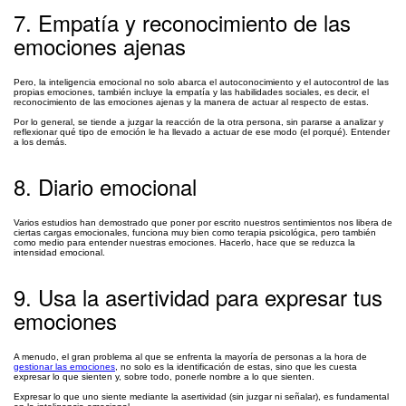
7. Empatía y reconocimiento de las
emociones ajenas
Pero, la inteligencia emocional no solo abarca el autoconocimiento y el autocontrol de las
propias emociones, también incluye la empatía y las habilidades sociales, es decir, el
reconocimiento de las emociones ajenas y la manera de actuar al respecto de estas.
Por lo general, se tiende a juzgar la reacción de la otra persona, sin pararse a analizar y
reflexionar qué tipo de emoción le ha llevado a actuar de ese modo (el porqué). Entender
a los demás.
8. Diario emocional
Varios estudios han demostrado que poner por escrito nuestros sentimientos nos libera de
ciertas cargas emocionales, funciona muy bien como terapia psicológica, pero también
como medio para entender nuestras emociones. Hacerlo, hace que se reduzca la
intensidad emocional.
9. Usa la asertividad para expresar tus
emociones
A menudo, el gran problema al que se enfrenta la mayoría de personas a la hora de
gestionar las emociones
, no solo es la identificación de estas, sino que les cuesta
expresar lo que sienten y, sobre todo, ponerle nombre a lo que sienten.
Expresar lo que uno siente mediante la asertividad (sin juzgar ni señalar), es fundamental