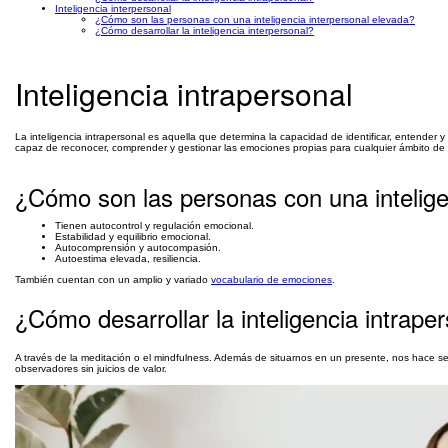
Inteligencia interpersonal
¿Cómo son las personas con una inteligencia interpersonal elevada?
¿Cómo desarrollar la inteligencia interpersonal?
Inteligencia intrapersonal
La inteligencia intrapersonal es aquella que determina la capacidad de identificar, entender y
capaz de reconocer, comprender y gestionar las emociones propias para cualquier ámbito de l
¿Cómo son las personas con una intelige
Tienen autocontrol y regulación emocional.
Estabilidad y equilibrio emocional.
Autocomprensión y autocompasión.
Autoestima elevada, resiliencia.
También cuentan con un amplio y variado
vocabulario de emociones
.
¿Cómo desarrollar la inteligencia intrape
A través de la meditación o el mindfulness. Además de situarnos en un presente, nos hace se
observadores sin juicios de valor.