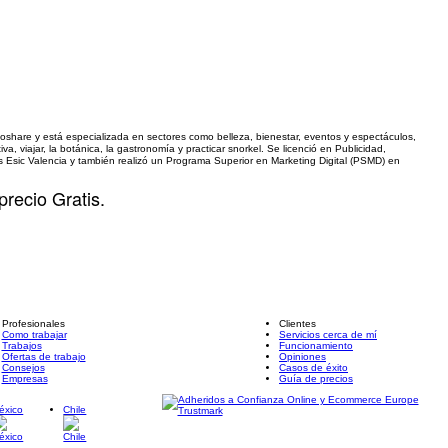
oshare y está especializada en sectores como belleza, bienestar, eventos y espectáculos,
iva, viajar, la botánica, la gastronomía y practicar snorkel. Se licenció en Publicidad,
s Esic Valencia y también realizó un Programa Superior en Marketing Digital (PSMD) en
precio Gratis.
Profesionales
Clientes
Como trabajar
Servicios cerca de mí
Trabajos
Funcionamiento
Ofertas de trabajo
Opiniones
Consejos
Casos de éxito
Empresas
Guía de precios
éxico
Chile