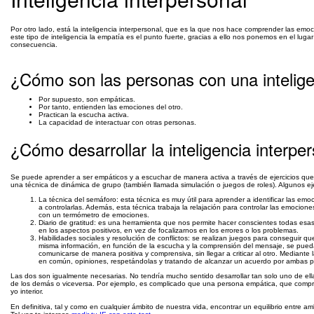
Por otro lado, está la inteligencia interpersonal, que es la que nos hace comprender las emoc
este tipo de inteligencia la empatía es el punto fuerte, gracias a ello nos ponemos en el l
consecuencia.
¿Cómo son las personas con una intelige
Por supuesto, son empáticas.
Por tanto, entienden las emociones del otro.
Practican la escucha activa.
La capacidad de interactuar con otras personas.
¿Cómo desarrollar la inteligencia interpe
Se puede aprender a ser empáticos y a escuchar de manera activa a través de ejercicios que 
una técnica de dinámica de grupo (también llamada simulación o juegos de roles). Algunos ej
La técnica del semáforo: esta técnica es muy útil para aprender a identificar las e
a controlarlas. Además, esta técnica trabaja la relajación para controlar las emocion
con un termómetro de emociones.
Diario de gratitud: es una herramienta que nos permite hacer conscientes todas 
en los aspectos positivos, en vez de focalizarnos en los errores o los problemas.
Habilidades sociales y resolución de conflictos: se realizan juegos para conseguir 
misma información, en función de la escucha y la comprensión del mensaje, se pueda
comunicarse de manera positiva y comprensiva, sin llegar a criticar al otro. Median
en común, opiniones, respetándolas y tratando de alcanzar un acuerdo por ambas p
Las dos son igualmente necesarias. No tendría mucho sentido desarrollar tan solo uno de ella
de los demás o viceversa. Por ejemplo, es complicado que una persona empática, que compre
yo interior.
En definitiva, tal y como en cualquier ámbito de nuestra vida, encontrar un equilibrio entre am