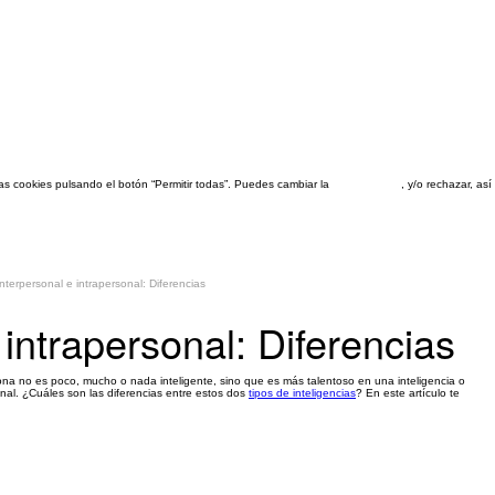
las cookies pulsando el botón “Permitir todas”. Puedes cambiar la
configuración
, y/o rechazar, a
interpersonal e intrapersonal: Diferencias
 intrapersonal: Diferencias
sona no es poco, mucho o nada inteligente, sino que es más talentoso en una inteligencia o
sonal. ¿Cuáles son las diferencias entre estos dos
tipos de inteligencias
? En este artículo te