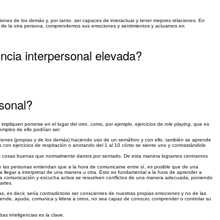
iones de los demás y, por tanto, ser capaces de interactuar y tener mejores relaciones. En
ugar de la otra persona, comprendemos sus emociones y sentimientos y actuamos en
ncia interpersonal elevada?
rsonal?
impliquen ponerse en el lugar del otro, como, por ejemplo, ejercicios de
role playing
, que es
emplos de ello podrían ser:
mociones (propias y de los demás) haciendo uso de un semáforo y con ello, también se aprende
es con ejercicios de respiración o anotando del 1 al 10 cómo se siente uno y contrastándolo
esas cosas buenas que normalmente damos por sentado. De esta manera logramos centrarnos
que las personas entiendan que a la hora de comunicarse entre sí, es posible que de una
 llegar a interpretar de una manera u otra. Esto es fundamental a la hora de aprender a
te la comunicación y escucha activa se resuelven conflictos de una manera adecuada; poniendo
artes.
s, es decir, sería contradictorio ser conscientes de nuestras propias emociones y no de las
nde, ayuda, comunica y lidera a otros, no sea capaz de conocer, comprender o controlar su
bas inteligencias es la clave.