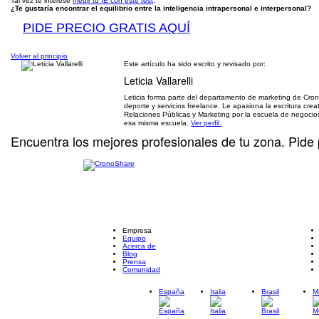
Tal vez te interese
medir tu IE con este test
.
¿Te gustaría encontrar el equilibrio entre la inteligencia intrapersonal e interpersonal?
PIDE PRECIO GRATIS AQUÍ
Volver al principio
Este artículo ha sido escrito y revisado por:
Leticia Vallarelli
Leticia forma parte del departamento de marketing de Cron
deporte y servicios freelance. Le apasiona la escritura creat
Relaciones Públicas y Marketing por la escuela de negocio
esa misma escuela.
Ver perfil.
Encuentra los mejores profesionales de tu zona. Pide 
Empresa
Equipo
Acerca de
Blog
Prensa
Comunidad
España
Italia
Brasil
M