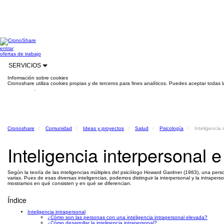
entrar
ofertas de trabajo
SERVICIOS
Información sobre cookies
Cronoshare utiliza cookies propias y de terceros para fines analíticos. Puedes aceptar todas 
información
.
Cronoshare
Comunidad
Ideas y proyectos
Salud
Psicología
Inteligencia 
Inteligencia interpersonal e
Según la teoría de las inteligencias múltiples del psicólogo Howard Gardner (1983), una per
varias. Pues de esas diversas inteligencias, podemos distinguir la interpersonal y la intraper
mostramos en qué consisten y en qué se diferencian.
Índice
Inteligencia intrapersonal
¿Cómo son las personas con una inteligencia intrapersonal elevada?
¿Cómo desarrollar la inteligencia intrapersonal?