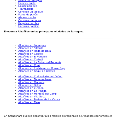
Solera de hormigón
Cambiar suelo
Enlucir paredes
Tirar tabique
Construir un tabique
Pared de pavés
Alicatar o solar
Construir barbacoa
Pérgolas de obra
Construir paellero
Encuentra Albañiles en las principales ciudades de Tarragona
Albañiles en Tarragona
Albañiles en Altafulla
Albañiles en Roda de Bara
Albañiles en Calafell
Albañiles en El Vendrell
Albañiles en Creixell
Albañiles en La Bisbal del Penedès
Albañiles en Cunit
Albañiles en Els Masos de Coma-Ruga
Albañiles en Segur de Calafell
Albañiles en L' Hospitalet de L'infant
Albañiles en Torredembarra
Albañiles en Riudoms
Albañiles en Salou
Albañiles en L' Aldea
Albañiles en La Pineda
Albañiles en Montbrió del Camp
Albañiles en Vila-Seca
Albañiles en Barbera de La Conca
Albañiles en Reus
En Cronoshare puedes encontrar a los mejores profesionales de Albañiles económicos en