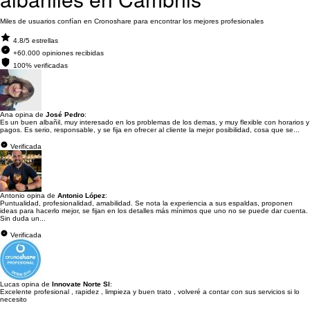
Miles de usuarios confían en Cronoshare para encontrar los mejores profesionales
4.8/5 estrellas
+60.000 opiniones recibidas
100% verificadas
Ana opina de
José Pedro
:
Es un buen albañil, muy interesado en los problemas de los demas, y muy flexible con horarios y
pagos. Es serio, responsable, y se fija en ofrecer al cliente la mejor posibilidad, cosa que se...
Verificada
Antonio opina de
Antonio López
:
Puntualidad, profesionalidad, amabilidad. Se nota la experiencia a sus espaldas, proponen
ideas para hacerlo mejor, se fijan en los detalles más mínimos que uno no se puede dar cuenta.
Sin duda un...
Verificada
Lucas opina de
Innovate Norte Sl
:
Excelente profesional , rapidez , limpieza y buen trato , volveré a contar con sus servicios si lo
necesito