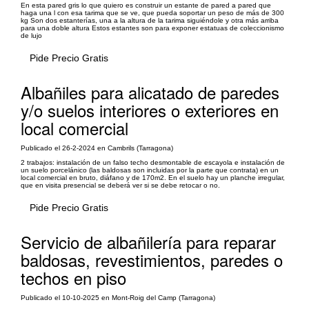
En esta pared gris lo que quiero es construir un estante de pared a pared que
haga una l con esa tarima que se ve, que pueda soportar un peso de más de 300
kg Son dos estanterías, una a la altura de la tarima siguiéndole y otra más arriba
para una doble altura Estos estantes son para exponer estatuas de coleccionismo
de lujo
Pide Precio Gratis
Albañiles para alicatado de paredes
y/o suelos interiores o exteriores en
local comercial
Publicado el 26-2-2024 en Cambrils (Tarragona)
2 trabajos: instalación de un falso techo desmontable de escayola e instalación de
un suelo porcelánico (las baldosas son incluidas por la parte que contrata) en un
local comercial en bruto, diáfano y de 170m2. En el suelo hay un planche irregular,
que en visita presencial se deberá ver si se debe retocar o no.
Pide Precio Gratis
Servicio de albañilería para reparar
baldosas, revestimientos, paredes o
techos en piso
Publicado el 10-10-2025 en Mont-Roig del Camp (Tarragona)