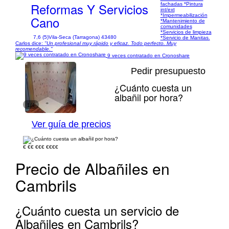
Reformas Y Servicios
fachadas *Pintura
int/ext
*Impermeabilización
Cano
*Mantenimiento de
comunidades
*Servicios de limpieza
7,6 (5)
Vila-Seca (Tarragona) 43480
*Servicio de Manitas.
Carlos dice:
"Un profesional muy rápido y eficaz. Todo perfecto. Muy
recomendable."
9 veces contratado en Cronoshare
Pedir presupuesto
¿Cuánto cuesta un
albañil por hora?
1/4
Ver guía de precios
€
€€
€€€
€€€€
Precio de Albañiles en
Cambrils
¿Cuánto cuesta un servicio de
Albañiles en Cambrils?