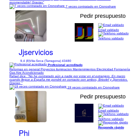
recomendable! Gracias"
7 veces contratado en Cronoshare
Pedir presupuesto
Email validado
1/8
Teléfono validado
Jjservicios
9,4 (8)
Vila-Seca (Tarragona) 43480
Profesional acreditado
Reformas en general Proyectos iluminacion Mantenimientos Electricidad Fontanería
Gas Aire Acondicionado
Rafael dice:
"No he contratado aún a nadie por estar en el extranjero. En marzo
cuando llegue a España me pondré en contacto con ambos, Bricolef y Jjservicios.
Gracias "
19 veces contratado en Cronoshare
Pedir presupuesto
Email validado
1/17
Teléfono validado
Responde rápido
Phi