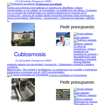
10 (1)
Cambrils (Tarragona) 43850
Profesional acreditado
Somos una empresa especializada en trabajos de albañileria y pladur,
comprometida con la calidad, la puntualidad y la satisfacción del cliente. Contamos
con un equipo de profesionales con amplia experiencia en el sector de la
construcción, capaces de realizar desde pequeñas reformas hasta proyectos de
mayor envergadura. Ofrecemos: - Construcción y reformas de viviendas, edificios
y...
Pedir presupuesto
Email validado
1/21
Teléfono validado
25 años de
experiencia, venta e
Cubiosmosis
instalación de
aparatos de osmosis y
descalcificación para
viviendas e industrial,
10 (2)
Cambrils (Tarragona) 43850
servicio Manitas
realizado trabajos de electricidad y fontanería . Colaborador compañía Catalana
occidente.
Mariona dice:
"Nos instaló 3 ventiladores. La verdad que muy amable y profesional.
Volveremos a contactar con él. 100% recomendable."
3 veces contratado en Cronoshare
Pedir presupuesto
Email validado
1/23
Teléfono validado
*Reformas en general
*Rehabilitación de