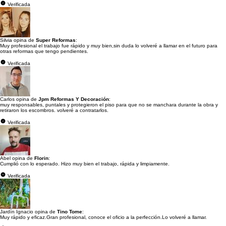
Verificada
Silvia opina de
Super Reformas
:
Muy profesional el trabajo fue rápido y muy bien,sin duda lo volveré a llamar en el futuro para
otras reformas que tengo pendientes.
Verificada
Carlos opina de
Jpm Reformas Y Decoración
:
muy responsables, puntales y protegieron el piso para que no se manchara durante la obra y
retiraron los escombros. volveré a contratarlos.
Verificada
Abel opina de
Florin
:
Cumplió con lo esperado. Hizo muy bien el trabajo, rápida y limpiamente.
Verificada
Jardín Ignacio opina de
Tino Tome
:
Muy rápido y eficaz.Gran profesional, conoce el oficio a la perfección.Lo volveré a llamar.