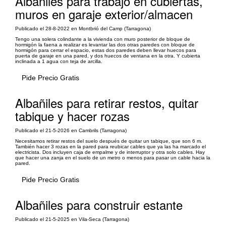
Albañiles para trabajo en cubiertas,
muros en garaje exterior/almacen
Publicado el 28-8-2022 en Montbrió del Camp (Tarragona)
Tengo una solera colindante a la vivienda con muro posterior de bloque de
hormigón la faena a realizar es levantar las dos otras paredes con bloque de
hormigón para cerrar el espacio, estas dos paredes deben llevar huecos para
puerta de garaje en una pared, y dos huecos de ventana en la otra. Y cubierta
inclinada a 1 agua con teja de arcilla.
Pide Precio Gratis
Albañiles para retirar restos, quitar
tabique y hacer rozas
Publicado el 21-5-2026 en Cambrils (Tarragona)
Necesitamos retirar restos del suelo después de quitar un tabique, que son 6 m.
También hacer 3 rozas en la pared para reubicar cables que ya las ha marcado el
electricista. Dos incluyen caja de empalme y de interruptor y otra solo cables. Hay
que hacer una zanja en el suelo de un metro o menos para pasar un cable hacia la
pared.
Pide Precio Gratis
Albañiles para construir estante
Publicado el 21-5-2025 en Vila-Seca (Tarragona)