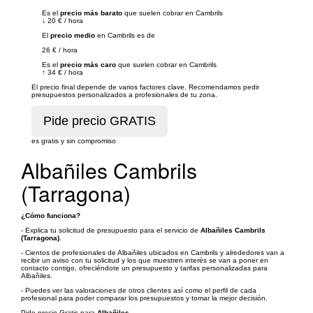
Es el
precio más barato
que suelen cobrar en Cambrils
↓
20 €
/
hora
El
precio medio
en Cambrils es de
26 €
/
hora
Es el
precio más caro
que suelen cobrar en Cambrils
↑
34 €
/
hora
El precio final depende de varios factores clave. Recomendamos pedir
presupuestos personalizados a profesionales de tu zona.
es gratis y sin compromiso
Albañiles Cambrils
(Tarragona)
¿Cómo funciona?
- Explica tu solicitud de presupuesto para el servicio de
Albañiles Cambrils
(Tarragona)
.
- Cientos de profesionales de Albañiles ubicados en Cambrils y alrededores van a
recibir un aviso con tu solicitud y los que muestren interés se van a poner en
contacto contigo, ofreciéndote un presupuesto y tarifas personalizadas para
Albañiles.
- Puedes ver las valoraciones de otros clientes así como el perfil de cada
profesional para poder comparar los presupuestos y tomar la mejor decisión.
Pide precio Gratis para
Albañiles
.