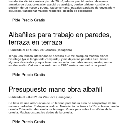
Instalación eléctrica entera piso de 70 m², reforma parcial cocina, desmonte
armarios de obra, colocación parcial de azulejos, derribo tabique, cambio de
posición de un marco y puerta, tapiar ventana, trabajos parciales de enyesado y
estucado, transportar material requerido, gestión de escombros
Pide Precio Gratis
Albañiles para trabajo en paredes,
terraza en terraza
Publicado el 12-5-2022 en Cambrils (Tarragona)
Tengo una terraza interior donde necesito que me coloquen mortero blanco
hidrofugo (ya lo tengo todo comprado), y me dejen las paredes bien, tienen
algunos desniveles porque tuve que rascar lo que había antes puesto porque
estaba suelto. Calculo que serán unos 15/20 metros cuadrados de pared
Pide Precio Gratis
Presupuesto mano obra albañil
Publicado el 9-8-2021 en Vila-Seca (Tarragona)
Se trata de una adecuación de un terreno para futura área de compostaje de 64
metros cuadrados. Trabajos a realizar: Movimiento de tierras h=15 cm Arena para la
celosía Colocación de celosía de hormigon Grava para cubrir los orificios de la
celosía. Macizados para los dados de la celosía.
Pide Precio Gratis