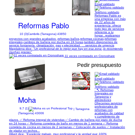
Email validado
1/17
Teléfono validado
Reformas Pablo es
una empresa con más
Reformas Pablo
de 22 años de
experiencia .ofrece
todo tipo de servicios
referente a tu
10 (3)
Cambrils (Tarragona) 43850
hogar...realizamos
proyectos con grandes acabados ,reformas baños,reformas cocinas,reformas
integrales,cambios de bañera por ducha en 24 horas,también disponemos de
servicio fontanería ,climatización ,gas y electricidad. ....servicios de urgencis
Magdalena dice:
"Un profesional de lo mejor que hay en esa zona ,lo recomiendo
muchas gracias"
11 veces contratado en Cronoshare
Pedir presupuesto
Email validado
1/14
Teléfono validado
: 🔨 Reformas
Integrales en
Moha
Tarragona y
alrededores
Ofrecemos servicios
profesionales de
9,7 (1)
| Tarragona
reformas con
acabados de calidad
(Tarragona) 43006
y cumplimiento de
plazos. ✅ Reforma integral de viviendas ✅ Cambio de bañera por plato de ducha
en 24 horas ✅ Reforma completa de baño en menos de 1 semana ✅ Reforma
completa de cocina en menos de 2 semanas ✅ Colocación de suelos ✅ Instalación
de pladur en techos...
Albert dice:
"Excelente trabajo, muy profesional y la verdad que 100%