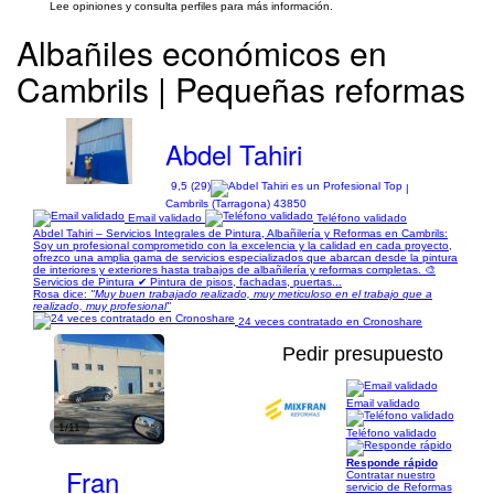
Lee opiniones y consulta perfiles para más información.
Albañiles económicos en
Cambrils | Pequeñas reformas
Abdel Tahiri
9,5 (29)
|
Cambrils (Tarragona) 43850
Email validado
Teléfono validado
Abdel Tahiri – Servicios Integrales de Pintura, Albañilería y Reformas en Cambrils:
Soy un profesional comprometido con la excelencia y la calidad en cada proyecto,
ofrezco una amplia gama de servicios especializados que abarcan desde la pintura
de interiores y exteriores hasta trabajos de albañilería y reformas completas. 🎨
Servicios de Pintura ✔ Pintura de pisos, fachadas, puertas...
Rosa dice:
"Muy buen trabajado realizado, muy meticuloso en el trabajo que a
realizado, muy profesional"
24 veces contratado en Cronoshare
Pedir presupuesto
Email validado
1/11
Teléfono validado
Responde rápido
Fran
Contratar nuestro
servicio de Reformas