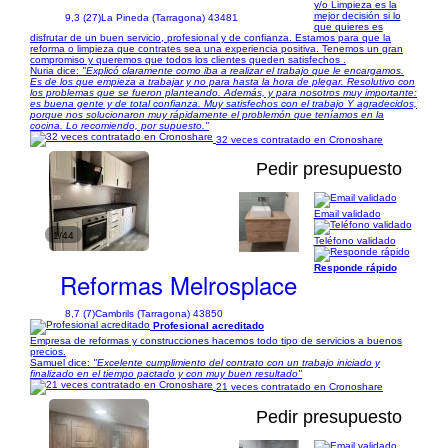
y/o Limpieza es la
mejor decisión si lo
9,3 (27)
La Pineda (Tarragona) 43481
que quieres es
disfrutar de un buen servicio, profesional y de confianza. Estamos para que la
reforma o limpieza que contrates sea una experiencia positiva. Tenemos un gran
compromiso y queremos que todos los clientes queden satisfechos .
Nuria dice:
"Explicó claramente como iba a realizar el trabajo que le encargamos.
Es de los que empieza a trabajar y no para hasta la hora de plegar. Resolutivo con
los problemas que se fueron planteando. Además, y para nosotros muy importante:
es buena gente y de total confianza. Muy satisfechos con el trabajo Y agradecidos,
porque nos solucionaron muy rápidamente el problemón que teníamos en la
cocina. Lo recomiendo, por supuesto."
32 veces contratado en Cronoshare
Pedir presupuesto
Email validado
1/44
Teléfono validado
Responde rápido
Reformas Melrosplace
8,7 (7)
Cambrils (Tarragona) 43850
Profesional acreditado
Empresa de reformas y construcciones hacemos todo tipo de servicios a buenos
precios.
Samuel dice:
"Excelente cumplimiento del contrato con un trabajo iniciado y
finalizado en el tiempo pactado y con muy buen resultado"
21 veces contratado en Cronoshare
Pedir presupuesto