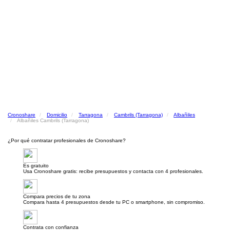
Cronoshare
Domicilio
Tarragona
Cambrils (Tarragona)
Albañiles
Albañiles Cambrils (Tarragona)
¿Por qué contratar profesionales de Cronoshare?
Es gratuito
Usa Cronoshare gratis: recibe presupuestos y contacta con 4 profesionales.
Compara precios de tu zona
Compara hasta 4 presupuestos desde tu PC o smartphone, sin compromiso.
Contrata con confianza