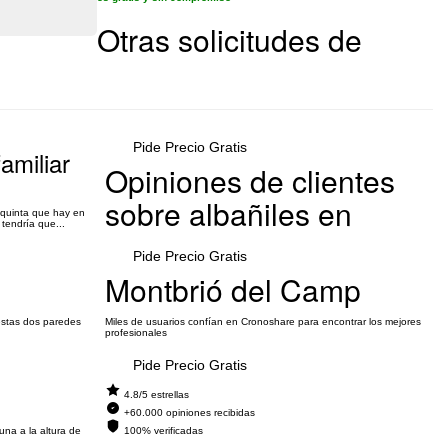
Otras solicitudes de
Pide Precio Gratis
amiliar
Opiniones de clientes
sobre albañiles en
 quinta que hay en
tendría que...
Pide Precio Gratis
Montbrió del Camp
 estas dos paredes
Miles de usuarios confían en Cronoshare para encontrar los mejores
profesionales
Pide Precio Gratis
4.8/5 estrellas
+60.000 opiniones recibidas
na a la altura de
100% verificadas