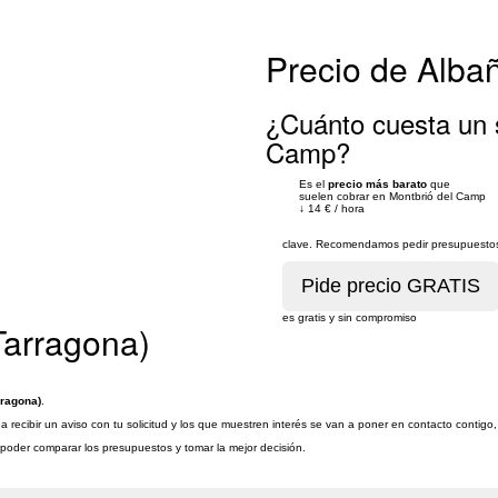
Precio de Alba
¿Cuánto cuesta un s
Camp?
Es el
precio más barato
que
suelen cobrar en Montbrió del Camp
↓
14 €
/
hora
clave. Recomendamos pedir presupuestos 
es gratis y sin compromiso
Tarragona)
rragona)
.
 recibir un aviso con tu solicitud y los que muestren interés se van a poner en contacto contigo,
a poder comparar los presupuestos y tomar la mejor decisión.