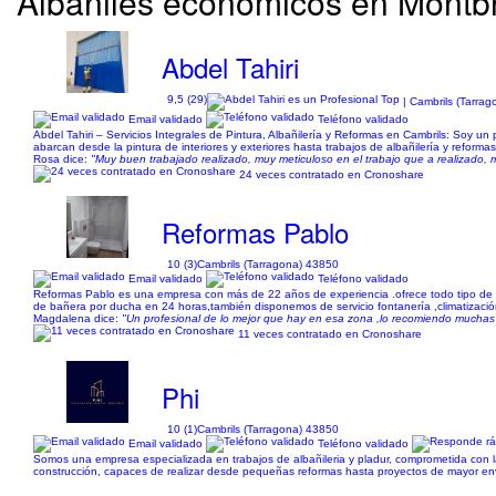
Albañiles económicos en Montb
Abdel Tahiri
9,5 (29)
| Cambrils (Tarra
Email validado
Teléfono validado
Abdel Tahiri – Servicios Integrales de Pintura, Albañilería y Reformas en Cambrils: Soy u
abarcan desde la pintura de interiores y exteriores hasta trabajos de albañilería y reforma
Rosa dice:
"Muy buen trabajado realizado, muy meticuloso en el trabajo que a realizado, 
24 veces contratado en Cronoshare
Reformas Pablo
10 (3)
Cambrils (Tarragona) 43850
Email validado
Teléfono validado
Reformas Pablo es una empresa con más de 22 años de experiencia .ofrece todo tipo de s
de bañera por ducha en 24 horas,también disponemos de servicio fontanería ,climatización ,
Magdalena dice:
"Un profesional de lo mejor que hay en esa zona ,lo recomiendo muchas
11 veces contratado en Cronoshare
Phi
10 (1)
Cambrils (Tarragona) 43850
Email validado
Teléfono validado
Somos una empresa especializada en trabajos de albañileria y pladur, comprometida con la 
construcción, capaces de realizar desde pequeñas reformas hasta proyectos de mayor enver