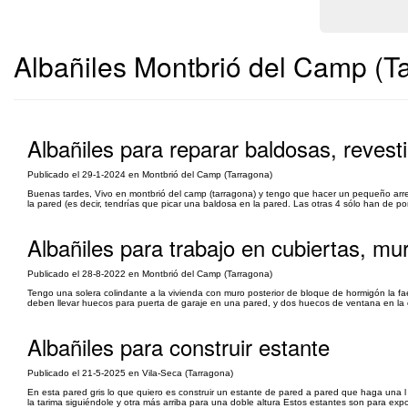
Albañiles Montbrió del Camp (T
Albañiles para reparar baldosas, revest
Publicado el 29-1-2024 en Montbrió del Camp (Tarragona)
Buenas tardes, Vivo en montbrió del camp (tarragona) y tengo que hacer un pequeño arreg
la pared (es decir, tendrías que picar una baldosa en la pared. Las otras 4 sólo han de 
Albañiles para trabajo en cubiertas, mu
Publicado el 28-8-2022 en Montbrió del Camp (Tarragona)
Tengo una solera colindante a la vivienda con muro posterior de bloque de hormigón la fa
deben llevar huecos para puerta de garaje en una pared, y dos huecos de ventana en la otr
Albañiles para construir estante
Publicado el 21-5-2025 en Vila-Seca (Tarragona)
En esta pared gris lo que quiero es construir un estante de pared a pared que haga una 
la tarima siguiéndole y otra más arriba para una doble altura Estos estantes son para exp