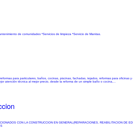
antenimiento de comunidades *Servicios de limpieza *Servicio de Manitas.
reformas para particulares, baños, cocinas, piscinas, fachadas, tejados, reformas para oficinas 
or atención técnica al mejor precio, desde la reforma de un simple baño o cocina,...
ccion
CIONADOS CON LA CONSTRUCCION EN GENERAL(REPARACIONES, REABILITACION DE EDIF
OS