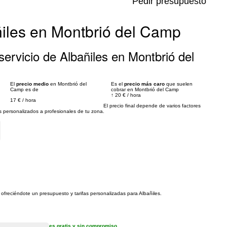
Pedir presupuesto
ñiles en Montbrió del Camp
ervicio de Albañiles en Montbrió del
El
precio medio
en Montbrió del
Es el
precio más caro
que suelen
Camp es de
cobrar en Montbrió del Camp
↑
20 €
/
hora
17 €
/
hora
El precio final depende de varios factores
personalizados a profesionales de tu zona.
 ofreciéndote un presupuesto y tarifas personalizadas para Albañiles.
es gratis y sin compromiso