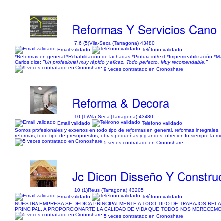
Reformas Y Servicios Cano
7,6 (5)
Vila-Seca (Tarragona) 43480
Email validado
Teléfono validado
*Reformas en general *Rehabilitación de fachadas *Pintura int/ext *Impermeabilización *M
Carlos dice:
"Un profesional muy rápido y eficaz. Todo perfecto. Muy recomendable."
9 veces contratado en Cronoshare
Reforma & Decora
10 (1)
Vila-Seca (Tarragona) 43480
Email validado
Teléfono validado
Somos profesionales y expertos en todo tipo de reformas en general, reformas integrales, 
reformas, todo tipo de presupuestos, obras pequeñas y grandes, ofreciendo siempre la mej
5 veces contratado en Cronoshare
Jc Dicon Disseño Y Constru
10 (1)
Reus (Tarragona) 43205
Email validado
Teléfono validado
NUESTRA EMPRESA SE DEDICA PRINCIPALMENTE A TODO TIPO DE TRABAJOS RELA
PRINCIPAL, A PROPORCIONARTE LA CALIDAD DE VIDA QUE TODOS NOS MERECEM
5 veces contratado en Cronoshare