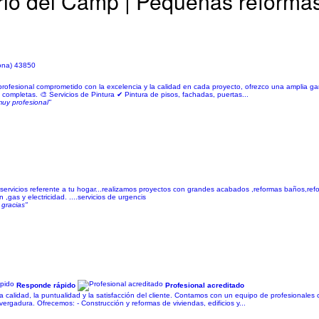
rió del Camp | Pequeñas reforma
gona) 43850
n profesional comprometido con la excelencia y la calidad en cada proyecto, ofrezco una amplia g
s completas. 🎨 Servicios de Pintura ✔ Pintura de pisos, fachadas, puertas...
muy profesional"
ervicios referente a tu hogar...realizamos proyectos con grandes acabados ,reformas baños,ref
gas y electricidad. ....servicios de urgencis
 gracias"
Responde rápido
Profesional acreditado
calidad, la puntualidad y la satisfacción del cliente. Contamos con un equipo de profesionales c
gadura. Ofrecemos: - Construcción y reformas de viviendas, edificios y...