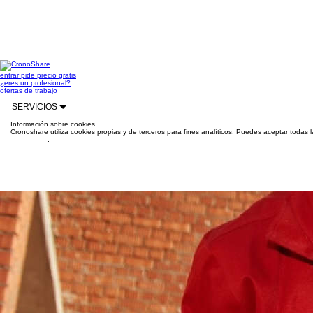
entrar
pide precio gratis
¿eres un profesional?
ofertas de trabajo
SERVICIOS
Información sobre cookies
Cronoshare utiliza cookies propias y de terceros para fines analíticos. Puedes aceptar todas 
información
.