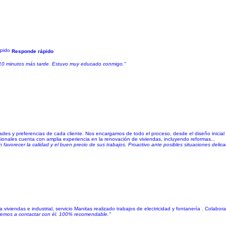
Responde rápido
r 10 minutos más tarde. Estuvo muy educado conmigo."
des y preferencias de cada cliente. Nos encargamos de todo el proceso, desde el diseño inicial ha
onales cuenta con amplia experiencia en la renovación de viviendas, incluyendo reformas...
on favorecer la calidad y el buen precio de sus trabajos. Proactivo ante posibles situaciones deli
 viviendas e industrial, servicio Manitas realizado trabajos de electricidad y fontanería . Colab
eremos a contactar con él. 100% recomendable."