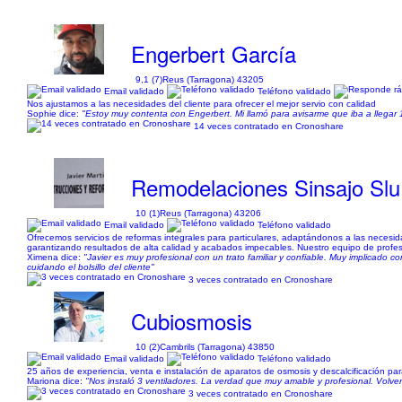
Engerbert García
9,1 (7)
Reus (Tarragona) 43205
Email validado
Teléfono validado
Nos ajustamos a las necesidades del cliente para ofrecer el mejor servio con calidad
Sophie dice:
"Estoy muy contenta con Engerbert. Mi llamó para avisarme que iba a llega
14 veces contratado en Cronoshare
Remodelaciones Sinsajo Slu
10 (1)
Reus (Tarragona) 43206
Email validado
Teléfono validado
Ofrecemos servicios de reformas integrales para particulares, adaptándonos a las necesida
garantizando resultados de alta calidad y acabados impecables. Nuestro equipo de profesi
Ximena dice:
"Javier es muy profesional con un trato familiar y confiable. Muy implicado c
cuidando el bolsillo del cliente"
3 veces contratado en Cronoshare
Cubiosmosis
10 (2)
Cambrils (Tarragona) 43850
Email validado
Teléfono validado
25 años de experiencia, venta e instalación de aparatos de osmosis y descalcificación para
Mariona dice:
"Nos instaló 3 ventiladores. La verdad que muy amable y profesional. Volv
3 veces contratado en Cronoshare