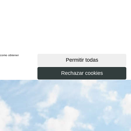
sí como obtener
más