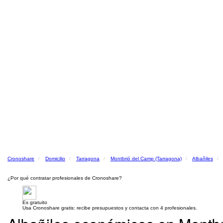
Cronoshare
Domicilio
Tarragona
Montbrió del Camp (Tarragona)
Albañiles
¿Por qué contratar profesionales de Cronoshare?
Es gratuito
Usa Cronoshare gratis: recibe presupuestos y contacta con 4 profesionales.