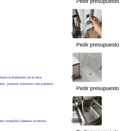
Pedir presupuesto
1/22
Pedir presupuesto
sta la finalización de la obra,
1/45
cadas , propone soluciones más prácticas
Pedir presupuesto
orador compañía Catalana occidente.
1/23