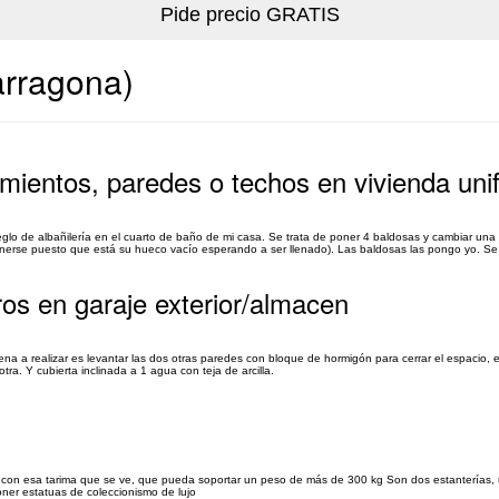
arragona)
imientos, paredes o techos en vivienda unif
lo de albañilería en el cuarto de baño de mi casa. Se trata de poner 4 baldosas y cambiar una
ponerse puesto que está su hueco vacío esperando a ser llenado). Las baldosas las pongo yo. Se 
ros en garaje exterior/almacen
ena a realizar es levantar las dos otras paredes con bloque de hormigón para cerrar el espacio,
a. Y cubierta inclinada a 1 agua con teja de arcilla.
l con esa tarima que se ve, que pueda soportar un peso de más de 300 kg Son dos estanterías, u
oner estatuas de coleccionismo de lujo