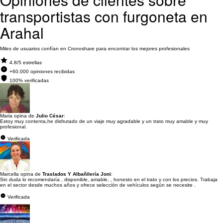
transportistas con furgoneta en
Arahal
Miles de usuarios confían en Cronoshare para encontrar los mejores profesionales
4.8/5 estrellas
+60.000 opiniones recibidas
100% verificadas
Maria opina de
Julio César
:
Estoy muy contenta,he disfrutado de un viaje muy agradable y un trato muy amable y muy
profesional.
Verificada
Marcella opina de
Traslados Y Albañilería Joni
:
Sin duda lo recomendaría , disponible, amable, , honesto en el trato y con los precios. Trabaja
en el sector desde muchos años y ofrece selección de vehículos según se necesite .
Verificada