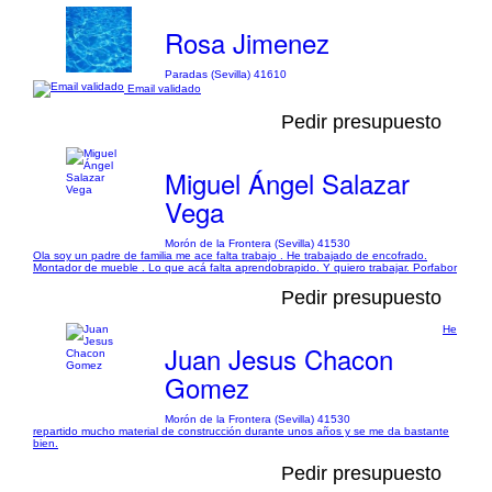
Rosa Jimenez
Paradas (Sevilla) 41610
Email validado
Pedir presupuesto
Miguel Ángel Salazar
Vega
Morón de la Frontera (Sevilla) 41530
Ola soy un padre de familia me ace falta trabajo . He trabajado de encofrado.
Montador de mueble . Lo que acá falta aprendobrapido. Y quiero trabajar. Porfabor
Pedir presupuesto
He
Juan Jesus Chacon
Gomez
Morón de la Frontera (Sevilla) 41530
repartido mucho material de construcción durante unos años y se me da bastante
bien.
Pedir presupuesto