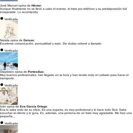
José Manuel opina de
Héctor
:
Aunque finalmente no se llevó a cabo el evento, el trato por teléfono y su predisposición fué
inmejorable. Lo recomiendo
Verificada
Natalia opina de
Geison
:
Excelente comunicación, puntualidad y trato. Sin dudas volveré a llamarlo.
Verificada
Glaydston opina de
Portesdias
:
Muy buenos profesionales, han llegado en la hora y han tenido todo el cuidado para hacer el
transporte.
Verificada
Iván opina de
Eva García Ortego
:
Eva lo sabe todo de su oficio. Es una experta, es muy profesional y lo hace todo fácil. Sabe
escuchar al cliente y lo guía. Es, además, una persona de un trato muy agradable. Me hizo una
pequeña...
Verificada