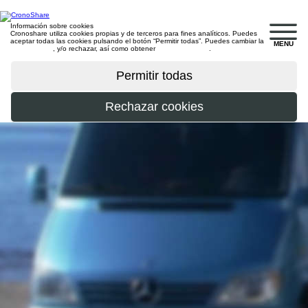
Información sobre cookies
Cronoshare utiliza cookies propias y de terceros para fines analíticos. Puedes
aceptar todas las cookies pulsando el botón “Permitir todas”. Puedes cambiar la
MENU
configuración
, y/o rechazar, así como obtener
más información
.