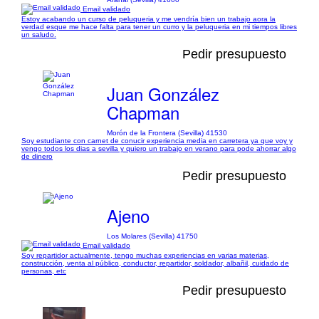
Email validado
Estoy acabando un curso de peluqueria y me vendría bien un trabajo aora la
verdad esque me hace falta para tener un curro y la peluqueria en mi tiempos libres
un saludo.
Pedir presupuesto
Juan González
Chapman
Morón de la Frontera (Sevilla) 41530
Soy estudiante con carnet de conucir experiencia media en carretera ya que voy y
vengo todos los dias a sevilla y quiero un trabajo en verano para pode ahorrar algo
de dinero
Pedir presupuesto
Ajeno
Los Molares (Sevilla) 41750
Email validado
Soy repartidor actualmente, tengo muchas experiencias en varias materias,
construcción, venta al público, conductor, repartidor, soldador, albañil, cuidado de
personas, etc
Pedir presupuesto