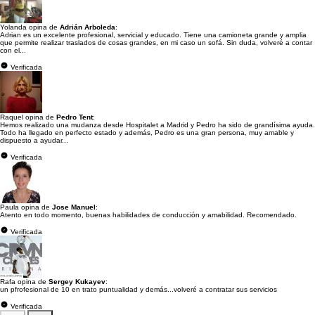
Yolanda opina de
Adrián Arboleda
:
Adrian es un excelente profesional, servicial y educado. Tiene una camioneta grande y amplia
que permite realizar traslados de cosas grandes, en mi caso un sofá. Sin duda, volveré a contar
con el...
Verificada
Raquel opina de
Pedro Tent
:
Hemos realizado una mudanza desde Hospitalet a Madrid y Pedro ha sido de grandísima ayuda.
Todo ha llegado en perfecto estado y además, Pedro es una gran persona, muy amable y
dispuesto a ayudar...
Verificada
Paula opina de
Jose Manuel
:
Atento en todo momento, buenas habilidades de conducción y amabilidad. Recomendado.
Verificada
Rafa opina de
Sergey Kukayev
:
un pfrofesional de 10 en trato puntualidad y demás...volveré a contratar sus servicios
Verificada