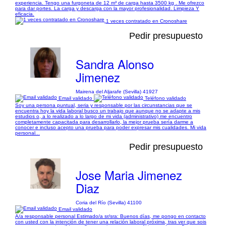
experiencia. Tengo una furgoneta de 12 m³ de carga hasta 3500 kg . Me ofrezco
para dar portes. La carga y descarga con la mayor profesionalidad. Limpieza Y
eficacia.
1 veces contratado en Cronoshare
Pedir presupuesto
Sandra Alonso
Jimenez
Mairena del Aljarafe (Sevilla) 41927
Email validado
Teléfono validado
Soy una persona puntual, seria y responsable por las circunstancias que se
encuentra hoy la vida laboral busco un trabajo que aunque no se adapte a mis
estudios o, a lo realizado a lo largo de mi vida (administrativo) me encuentro
completamente capacitada para desarrollarlo, la mejor prueba sería darme a
conocer e incluso acepto una prueba para poder expresar mis cualidades. Mi vida
personal...
Pedir presupuesto
Jose Maria Jimenez
Diaz
Coria del Río (Sevilla) 41100
Email validado
A/a responsable personal Estimado/a sr/sra: Buenos días, me pongo en contacto
con usted con la intención de tener una relación laboral próxima, tras ver que sois