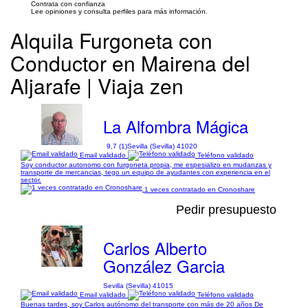
Contrata con confianza
Lee opiniones y consulta perfiles para más información.
Alquila Furgoneta con
Conductor en Mairena del
Aljarafe | Viaja zen
La Alfombra Mágica
9,7 (1)
Sevilla (Sevilla) 41020
Email validado
Teléfono validado
Soy conductor autonomo con furgoneta propia, me espesializo en mudanzas y
transporte de mercancias, tego un equipo de ayudantes con experiencia en el
sector.
1 veces contratado en Cronoshare
Pedir presupuesto
Carlos Alberto
González Garcia
Sevilla (Sevilla) 41015
Email validado
Teléfono validado
Buenas tardes, soy Carlos autónomo del transporte con más de 20 años De