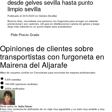
desde gelves sevilla hasta punto
limpio sevilla
Publicado el 23-5-2023 en Gelves (Sevilla)
Buenos días, necesitaria una persona con furgoneta para recoger un material
promocional ( son cartones, roll ups) en distribuciones carreta de gelves y luego
dejar este material en un punto limpio para autodestruir.
Pide Precio Gratis
Opiniones de clientes sobre
transportistas con furgoneta en
Mairena del Aljarafe
Miles de usuarios confían en Cronoshare para encontrar los mejores profesionales
4.8/5 estrellas
+60.000 opiniones recibidas
100% verificadas
Maria opina de
Julio César
:
Estoy muy contenta,he disfrutado de un viaje muy agradable y un trato muy amable y muy
profesional.