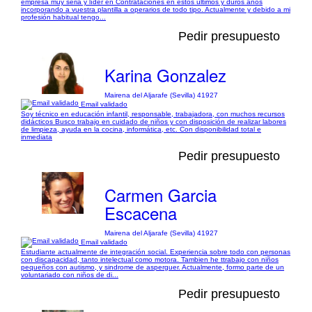
empresa muy seria y líder en Contrataciones en estos últimos y duros años
incorporando a vuestra plantilla a operarios de todo tipo. Actualmente y debido a mi
profesión habitual tengo...
Pedir presupuesto
Karina Gonzalez
Mairena del Aljarafe (Sevilla) 41927
Email validado
Soy técnico en educación infantil, responsable, trabajadora, con muchos recursos
didácticos Busco trabajo en cuidado de niños y con disposición de realizar labores
de limpieza, ayuda en la cocina, informática, etc. Con disponibilidad total e
inmediata
Pedir presupuesto
Carmen Garcia
Escacena
Mairena del Aljarafe (Sevilla) 41927
Email validado
Estudiante actualmente de integración social. Experiencia sobre todo con personas
con discapacidad, tanto intelectual como motora. Tambien he ttrabajo con niños
pequeños con autismo, y sindrome de asperguer. Actualmente, formo parte de un
voluntariado con niños de di...
Pedir presupuesto