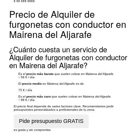
€
€€
€€€
€€€€
Precio de Alquiler de
furgonetas con conductor en
Mairena del Aljarafe
¿Cuánto cuesta un servicio de
Alquiler de furgonetas con conductor
en Mairena del Aljarafe?
Es el
precio más barato
que suelen cobrar en Mairena del Aljarafe
↓
58 €
/
día
El
precio medio
en Mairena del Aljarafe es de
75 €
/
día
Es el
precio más caro
que suelen cobrar en Mairena del Aljarafe
↑
98 €
/
día
El precio final depende de varios factores clave. Recomendamos pedir
presupuestos personalizados a profesionales de tu zona.
es gratis y sin compromiso