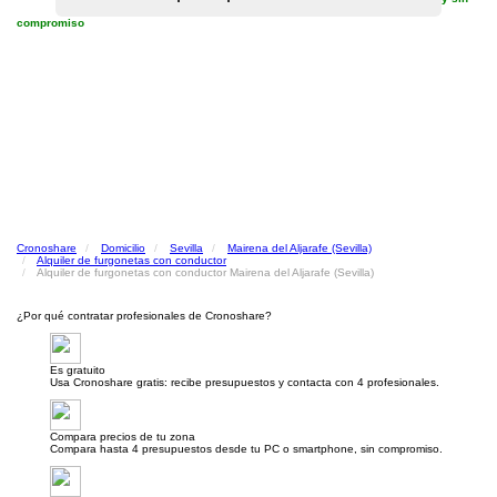
compromiso
Cronoshare
Domicilio
Sevilla
Mairena del Aljarafe (Sevilla)
Alquiler de furgonetas con conductor
Alquiler de furgonetas con conductor Mairena del Aljarafe (Sevilla)
¿Por qué contratar profesionales de Cronoshare?
Es gratuito
Usa Cronoshare gratis: recibe presupuestos y contacta con 4 profesionales.
Compara precios de tu zona
Compara hasta 4 presupuestos desde tu PC o smartphone, sin compromiso.