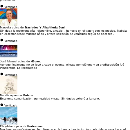
Verificada
Marcella opina de
Traslados Y Albañilería Joni
:
Sin duda lo recomendaría , disponible, amable, , honesto en el trato y con los precios. Trabaja
en el sector desde muchos años y ofrece selección de vehículos según se necesite .
Verificada
José Manuel opina de
Héctor
:
Aunque finalmente no se llevó a cabo el evento, el trato por teléfono y su predisposición fué
inmejorable. Lo recomiendo
Verificada
Natalia opina de
Geison
:
Excelente comunicación, puntualidad y trato. Sin dudas volveré a llamarlo.
Verificada
Glaydston opina de
Portesdias
:
Muy buenos profesionales, han llegado en la hora y han tenido todo el cuidado para hacer el