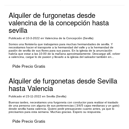
Alquiler de furgonetas desde
valencina de la concepción hasta
sevilla
Publicado el 10-3-2022 en Valencina de la Concepción (Sevilla)
Somos una floristería que trabajamos para muchas hermandades de sevilla. Y
necesitamos hacer el transporte a la hermandad del valle y a la hermandad de
pasión de sevilla de sus flores para sus pasos. En la iglesia de la anunciación
habría que estar a las 10:00 de la mañana aproximadamente. Descargar allí, volver
a valencina, cargar lo de pasion y llevarlo a la iglesia del salvador también en...
Pide Precio Gratis
Alquiler de furgonetas desde Sevilla
hasta Valencia
Publicado el 23-11-2022 en Sevilla (Sevilla)
Buenas tardes, necesitamos una furgoneta con conductor para realizar el traslado
de una persona con alguna de sus pertenencias ( 3/4/5 cajas medianas y un gato)
desde sevilla hasta valencia. Quiero pedir presupuesto cuanto antes, ya que lo
precisamos para esta semana. Muchas gracias. Espero su respuesta.
Pide Precio Gratis