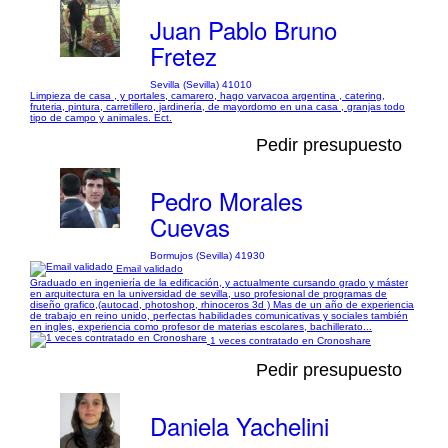
Juan Pablo Bruno
Fretez
Sevilla (Sevilla) 41010
Limpieza de casa , y portales, camarero, hago varvacoa argentina , catering,
fruteria, pintura, carretillero, jardinería, de mayordomo en una casa , granjas todo
tipo de campo y animales. Ect.
Pedir presupuesto
Pedro Morales
Cuevas
Bormujos (Sevilla) 41930
Email validado
Graduado en ingeniería de la edificación, y actualmente cursando grado y máster
en arquitectura en la universidad de sevilla, uso profesional de programas de
diseño grafico,(autocad, photoshop, rhinoceros 3d ) Mas de un año de experiencia
de trabajo en reino unido, perfectas habilidades comunicativas y sociales también
en ingles, experiencia como profesor de materias escolares, bachillerato...
1 veces contratado en Cronoshare
Pedir presupuesto
Daniela Yachelini