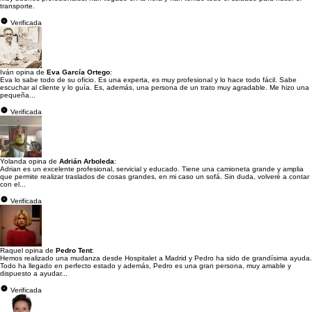
transporte.
Verificada
Iván opina de
Eva García Ortego
:
Eva lo sabe todo de su oficio. Es una experta, es muy profesional y lo hace todo fácil. Sabe
escuchar al cliente y lo guía. Es, además, una persona de un trato muy agradable. Me hizo una
pequeña...
Verificada
Yolanda opina de
Adrián Arboleda
:
Adrian es un excelente profesional, servicial y educado. Tiene una camioneta grande y amplia
que permite realizar traslados de cosas grandes, en mi caso un sofá. Sin duda, volveré a contar
con el...
Verificada
Raquel opina de
Pedro Tent
:
Hemos realizado una mudanza desde Hospitalet a Madrid y Pedro ha sido de grandísima ayuda.
Todo ha llegado en perfecto estado y además, Pedro es una gran persona, muy amable y
dispuesto a ayudar...
Verificada