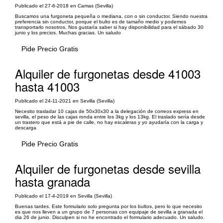
Publicado el 27-6-2018 en Camas (Sevilla)
Buscamos una furgoneta pequeña o mediana, con o sin conductor. Siendo nuestra
preferencia sin conductor, porque el bulto es de tamaño medio y podemos
transportarlo nosotros. Nos gustaría saber si hay disponibilidad para el sábado 30
junio y los precios. Muchas gracias. Un saludo
Pide Precio Gratis
Alquiler de furgonetas desde 41003
hasta 41003
Publicado el 24-11-2021 en Sevilla (Sevilla)
Necesito trasladar 10 cajas de 50x30x30 a la delegación de correos express en
sevilla, el peso de las cajas ronda entre los 3kg y los 13kg. El traslado sería desde
un trastero que está a pie de calle, no hay escaleras y yo ayudaría con la carga y
descarga
Pide Precio Gratis
Alquiler de furgonetas desde sevilla
hasta granada
Publicado el 17-4-2019 en Sevilla (Sevilla)
Buenas tardes. Este formulario solo pregunta por los bultos, pero lo que necesito
es que nos lleven a un grupo de 7 personas con equipaje de sevilla a granada el
dia 26 de junio. Disculpen si no he encontrado el formulario adecuado. Un saludo.