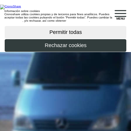
Información sobre cookies
Cronoshare utiliza cookies propias y de terceros para fines analíticos. Puedes
aceptar todas las cookies pulsando el botón “Permitir todas”. Puedes cambiar la
MENU
configuración
, y/o rechazar, así como obtener
más información
.