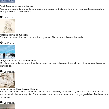
José Manuel opina de
Héctor
:
Aunque finalmente no se llevó a cabo el evento, el trato por teléfono y su predisposición fué
inmejorable. Lo recomiendo
Verificada
Natalia opina de
Geison
:
Excelente comunicación, puntualidad y trato. Sin dudas volveré a llamarlo.
Verificada
Glaydston opina de
Portesdias
:
Muy buenos profesionales, han llegado en la hora y han tenido todo el cuidado para hacer el
transporte.
Verificada
Iván opina de
Eva García Ortego
:
Eva lo sabe todo de su oficio. Es una experta, es muy profesional y lo hace todo fácil. Sabe
escuchar al cliente y lo guía. Es, además, una persona de un trato muy agradable. Me hizo una
pequeña...
Verificada