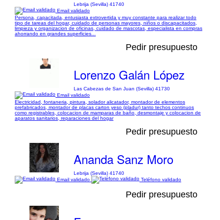
Lebrija (Sevilla) 41740
Email validado
Persona, capacitada, entusiasta extrovertida y muy constante para realizar todo
tipo de tareas del hogar, cuidado de personas mayores, niños o discapacitados,
limpieza y organizacion de oficinas, cuidado de mascotas, especialista en compras
ahorrando en grandes superficies...
Pedir presupuesto
Lorenzo Galán López
Las Cabezas de San Juan (Sevilla) 41730
Email validado
Electricidad, fontaneria, pintura, solador alicatador, montador de elementos
prefabricados, montador de placas carton yeso (pladur) tanto techos continuos
como registrables, colocacion de mamparas de baño, desmontaje y colocacion de
aparatos sanitarios, reparaciones del hogar
Pedir presupuesto
Ananda Sanz Moro
Lebrija (Sevilla) 41740
Email validado
Teléfono validado
Pedir presupuesto