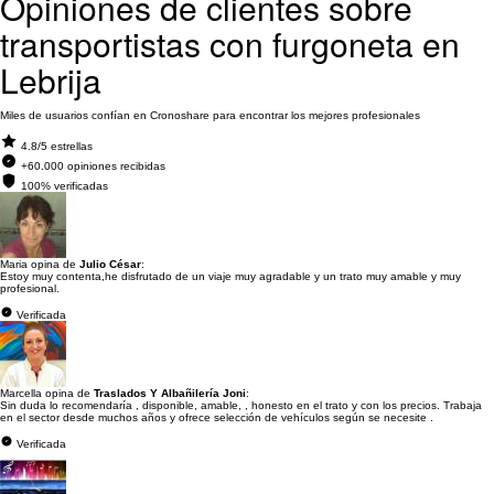
Opiniones de clientes sobre
transportistas con furgoneta en
Lebrija
Miles de usuarios confían en Cronoshare para encontrar los mejores profesionales
4.8/5 estrellas
+60.000 opiniones recibidas
100% verificadas
Maria opina de
Julio César
:
Estoy muy contenta,he disfrutado de un viaje muy agradable y un trato muy amable y muy
profesional.
Verificada
Marcella opina de
Traslados Y Albañilería Joni
:
Sin duda lo recomendaría , disponible, amable, , honesto en el trato y con los precios. Trabaja
en el sector desde muchos años y ofrece selección de vehículos según se necesite .
Verificada