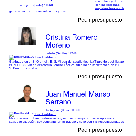
naturaleza y el trato
con las personas,
Trebujena (Cádiz) 11560
empatizo bien con la
gente y me encanta escuchar a la gente
Pedir presupuesto
Cristina Romero
Moreno
Lebrija (Sevilla) 41740
Email validado
Graduado en e. S. O en el i. E. S. Virgen del castillo (lebrija) Título de bachillerato
en el i. E. S. Virgen del castillo (lebrija) Técnico superior en secretariado en el i. E.
S. Beatriz de suabia
Pedir presupuesto
Juan Manuel Manso
Serrano
Trebujena (Cádiz) 11560
Email validado
Me considero un buen trabajador, soy educado, simpático, se adaptarme a
cualquier situación, soy constante en mi trabajo y serio con mis responsabilidades.
Pedir presupuesto