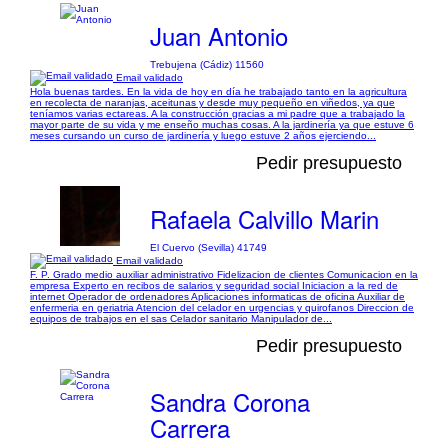
Juan Antonio
Trebujena (Cádiz) 11560
Email validado
Hola buenas tardes. En la vida de hoy en día he trabajado tanto en la agricultura
en recolecta de naranjas, aceitunas y desde muy pequeño en viñedos, ya que
teníamos varias ectareas. A la construcción gracias a mi padre que a trabajado la
mayor parte de su vida y me enseño muchas cosas. A la jardinería ya que estuve 6
meses cursando un curso de jardinería y luego estuve 2 años ejerciendo...
Pedir presupuesto
Rafaela Calvillo Marin
El Cuervo (Sevilla) 41749
Email validado
F. P. Grado medio auxiliar administrativo Fidelizacion de clientes Comunicacion en la
empresa Experto en recibos de salarios y seguridad social Iniciacion a la red de
internet Operador de ordenadores Aplicaciones informaticas de oficina Auxiliar de
enfermeria en geriatria Atencion del celador en urgencias y quirofanos Direccion de
equipos de trabajos en el sas Celador sanitario Manipulador de...
Pedir presupuesto
Sandra Corona
Carrera