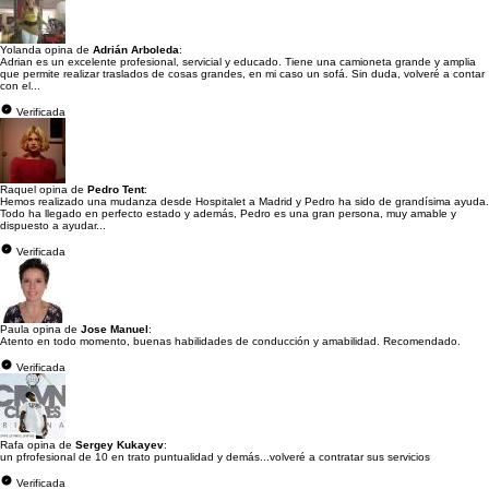
Yolanda opina de
Adrián Arboleda
:
Adrian es un excelente profesional, servicial y educado. Tiene una camioneta grande y amplia
que permite realizar traslados de cosas grandes, en mi caso un sofá. Sin duda, volveré a contar
con el...
Verificada
Raquel opina de
Pedro Tent
:
Hemos realizado una mudanza desde Hospitalet a Madrid y Pedro ha sido de grandísima ayuda.
Todo ha llegado en perfecto estado y además, Pedro es una gran persona, muy amable y
dispuesto a ayudar...
Verificada
Paula opina de
Jose Manuel
:
Atento en todo momento, buenas habilidades de conducción y amabilidad. Recomendado.
Verificada
Rafa opina de
Sergey Kukayev
:
un pfrofesional de 10 en trato puntualidad y demás...volveré a contratar sus servicios
Verificada