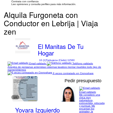
Contrata con confianza
Lee opiniones y consulta perfiles para más información.
Alquila Furgoneta con
Conductor en Lebrija | Viaja
zen
El Manitas De Tu
Hogar
10 (1)
Trebujena (Cádiz) 11560
Email validado
Teléfono validado
Arreglos de persianas antenistas cisternas lavabos montar muebles todo tipo de
mantenimientos
6 veces contratado en Cronoshare
Pedir presupuesto
Email validado
Me considero una
1/5
chica muy
trabajadora,
extrovertida, educada
y puntual. Me
Yovara Izquierdo
encantan los
animales, la