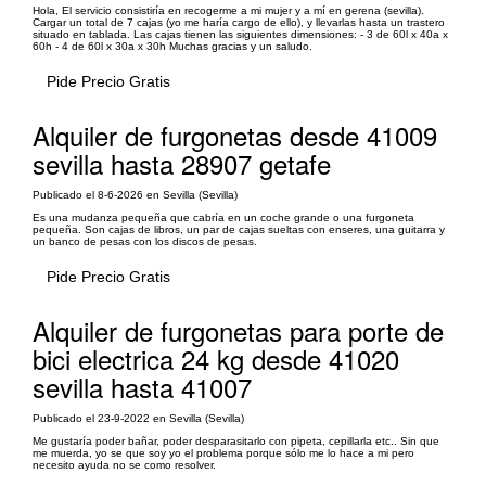
Hola, El servicio consistiría en recogerme a mi mujer y a mí en gerena (sevilla).
Cargar un total de 7 cajas (yo me haría cargo de ello), y llevarlas hasta un trastero
situado en tablada. Las cajas tienen las siguientes dimensiones: - 3 de 60l x 40a x
60h - 4 de 60l x 30a x 30h Muchas gracias y un saludo.
Pide Precio Gratis
Alquiler de furgonetas desde 41009
sevilla hasta 28907 getafe
Publicado el 8-6-2026 en Sevilla (Sevilla)
Es una mudanza pequeña que cabría en un coche grande o una furgoneta
pequeña. Son cajas de libros, un par de cajas sueltas con enseres, una guitarra y
un banco de pesas con los discos de pesas.
Pide Precio Gratis
Alquiler de furgonetas para porte de
bici electrica 24 kg desde 41020
sevilla hasta 41007
Publicado el 23-9-2022 en Sevilla (Sevilla)
Me gustaría poder bañar, poder desparasitarlo con pipeta, cepillarla etc.. Sin que
me muerda, yo se que soy yo el problema porque sólo me lo hace a mi pero
necesito ayuda no se como resolver.