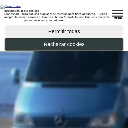
Información sobre cookies
Cronoshare utiliza cookies propias y de terceros para fines analíticos. Puedes
aceptar todas las cookies pulsando el botón “Permitir todas”. Puedes cambiar la
MENU
configuración
, y/o rechazar, así como obtener
más información
.