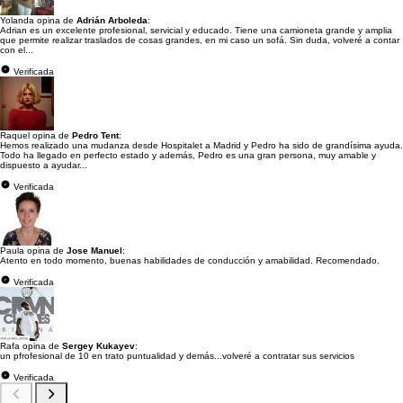
Yolanda opina de
Adrián Arboleda
:
Adrian es un excelente profesional, servicial y educado. Tiene una camioneta grande y amplia
que permite realizar traslados de cosas grandes, en mi caso un sofá. Sin duda, volveré a contar
con el...
Verificada
Raquel opina de
Pedro Tent
:
Hemos realizado una mudanza desde Hospitalet a Madrid y Pedro ha sido de grandísima ayuda.
Todo ha llegado en perfecto estado y además, Pedro es una gran persona, muy amable y
dispuesto a ayudar...
Verificada
Paula opina de
Jose Manuel
:
Atento en todo momento, buenas habilidades de conducción y amabilidad. Recomendado.
Verificada
Rafa opina de
Sergey Kukayev
:
un pfrofesional de 10 en trato puntualidad y demás...volveré a contratar sus servicios
Verificada