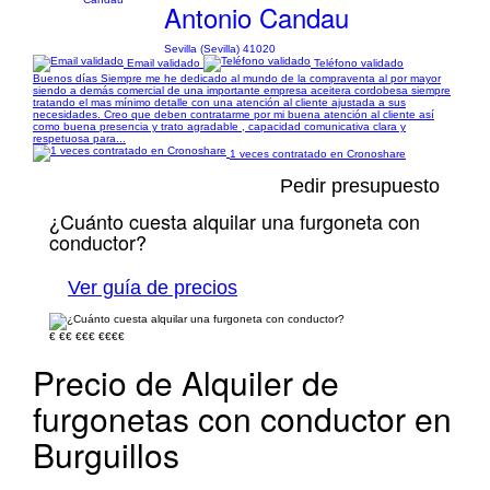
Antonio Candau
Sevilla (Sevilla) 41020
Email validado
Teléfono validado
Buenos días Siempre me he dedicado al mundo de la compraventa al por mayor
siendo a demás comercial de una importante empresa aceitera cordobesa siempre
tratando el mas mínimo detalle con una atención al cliente ajustada a sus
necesidades. Creo que deben contratarme por mi buena atención al cliente así
como buena presencia y trato agradable , capacidad comunicativa clara y
respetuosa para...
1 veces contratado en Cronoshare
Pedir presupuesto
¿Cuánto cuesta alquilar una furgoneta con
conductor?
Ver guía de precios
€
€€
€€€
€€€€
Precio de Alquiler de
furgonetas con conductor en
Burguillos