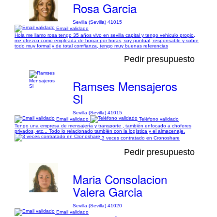
Rosa Garcia
Sevilla (Sevilla) 41015
Email validado
Hola me llamo rosa tengo 35 años vivo en sevilla capital y tengo vehiculo propio,
me ofrezco como empleada de hogar por horas, soy puntual, responsable y sobre
todo muy formal y de total comfianza, tengo muy buenas referencias
Pedir presupuesto
Ramses Mensajeros
Sl
Sevilla (Sevilla) 41015
Email validado
Teléfono validado
Tengo una empresa de mensajería y transporte , también enfocado a choferes
privados, etc... Todo lo relacionado también con la logística y el almacenaje.
3 veces contratado en Cronoshare
Pedir presupuesto
Maria Consolacion
Valera Garcia
Sevilla (Sevilla) 41020
Email validado