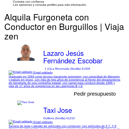
Contrata con confianza
Lee opiniones y consulta perfiles para más información.
Alquila Furgoneta con
Conductor en Burguillos | Viaja
zen
Lazaro Jesús
Fernández Escobar
1 (1)
La Rinconada (Sevilla) 41309
Email validado
Graduado en 1994 como técnico transporte automotor, con capacidad de liderazgo
y trabajo en grupo, con más de tres años de experiencia al frente del departamento
de transporte de una compañía estatal, con carnet para conducir desde 1996 y
más de 17 años de experiencia en las categorías B y D
Pedir presupuesto
Taxi Jose
Guillena (Sevilla) 41210
Email validado
Servicio de taxis y alquiler de vehículos con conductor, con vehículos de 5,7. Y 9