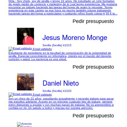
Hola : Soy chelo, soy de sevilla y tengo 22 años. He estudiado un ciclo formativo
de grado medio de comercio y marketing de lo cual tengo experiencia. Me gustaría
encontrar un trabajo haciendo las tareas del hogar de quien lo necesite. Tengo
experiencia en este campo ya que hace no mucho también estuve trabajando
haciendo tareas del hogar a particulares y cuidando niños Suelo cobrar 6,50 € la...
Pedir presupuesto
Jesus Moreno Monge
Sevilla (Sevilla) 41015
Email validado
Estudiante de periodismo en la facultad de comunicación de la universidad de
sevilla. Especial conocimiento en informática, interés por el mundo del deporte,
nutrición y salud. La paciencia es una virtud.
Pedir presupuesto
Daniel Nieto
Sevilla (Sevilla) 41020
Email validado
Soy un chico de 22 años, estudiando actualmente y necesito trabajo para sacar
mis estudios adelante. Acepto en un principio cualquier tipo de trabajo, siempre
estoy dispuesto a ayudar y con muchas ganas de trabajar. No os arrepentiréis si
confiáis en mi. Un saludo a todos y gracias por vuestra atención.
Pedir presupuesto