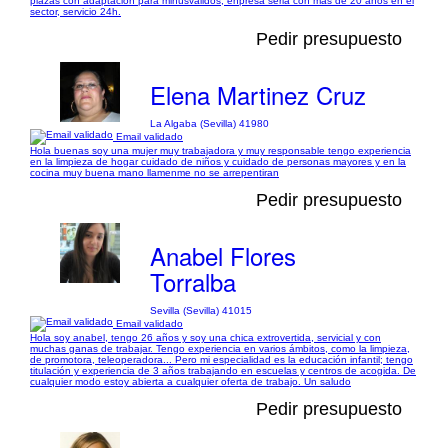
plazas con adaptación para minusvalidos, enpresa seria con más de 20 años en el
sector, servicio 24h.
Pedir presupuesto
Elena Martinez Cruz
La Algaba (Sevilla) 41980
Email validado
Hola buenas soy una mujer muy trabajadora y muy responsable tengo experiencia
en la limpieza de hogar cuidado de niños y cuidado de personas mayores y en la
cocina muy buena mano llamenme no se arrepentiran
Pedir presupuesto
Anabel Flores
Torralba
Sevilla (Sevilla) 41015
Email validado
Hola soy anabel, tengo 26 años y soy una chica extrovertida, servicial y con
muchas ganas de trabajar. Tengo experiencia en varios ámbitos, como la limpieza,
de promotora, teleoperadora... Pero mi especialidad es la educación infantil; tengo
titulación y experiencia de 3 años trabajando en escuelas y centros de acogida. De
cualquier modo estoy abierta a cualquier oferta de trabajo. Un saludo
Pedir presupuesto