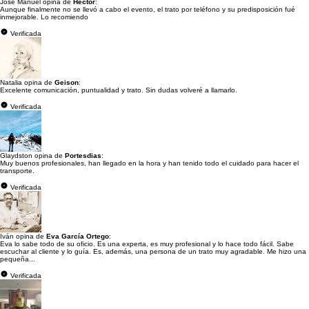
José Manuel opina de
Héctor
:
Aunque finalmente no se llevó a cabo el evento, el trato por teléfono y su predisposición fué
inmejorable. Lo recomiendo
Verificada
Natalia opina de
Geison
:
Excelente comunicación, puntualidad y trato. Sin dudas volveré a llamarlo.
Verificada
Glaydston opina de
Portesdias
:
Muy buenos profesionales, han llegado en la hora y han tenido todo el cuidado para hacer el
transporte.
Verificada
Iván opina de
Eva García Ortego
:
Eva lo sabe todo de su oficio. Es una experta, es muy profesional y lo hace todo fácil. Sabe
escuchar al cliente y lo guía. Es, además, una persona de un trato muy agradable. Me hizo una
pequeña...
Verificada