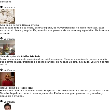
transporte.
Verificada
Iván opina de
Eva García Ortego
:
Eva lo sabe todo de su oficio. Es una experta, es muy profesional y lo hace todo fácil. Sabe
escuchar al cliente y lo guía. Es, además, una persona de un trato muy agradable. Me hizo una
pequeña...
Verificada
Yolanda opina de
Adrián Arboleda
:
Adrian es un excelente profesional, servicial y educado. Tiene una camioneta grande y amplia
que permite realizar traslados de cosas grandes, en mi caso un sofá. Sin duda, volveré a contar
con el...
Verificada
Raquel opina de
Pedro Tent
:
Hemos realizado una mudanza desde Hospitalet a Madrid y Pedro ha sido de grandísima ayuda.
Todo ha llegado en perfecto estado y además, Pedro es una gran persona, muy amable y
dispuesto a ayudar...
Verificada