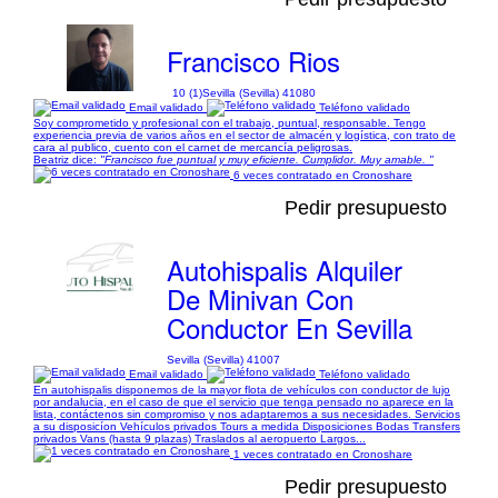
Francisco Rios
10 (1)
Sevilla (Sevilla) 41080
Email validado
Teléfono validado
Soy comprometido y profesional con el trabajo, puntual, responsable. Tengo
experiencia previa de varios años en el sector de almacén y logística, con trato de
cara al publico, cuento con el carnet de mercancía peligrosas.
Beatriz dice:
"Francisco fue puntual y muy eficiente. Cumplidor. Muy amable. "
6 veces contratado en Cronoshare
Pedir presupuesto
Autohispalis Alquiler
De Minivan Con
Conductor En Sevilla
Sevilla (Sevilla) 41007
Email validado
Teléfono validado
En autohispalis disponemos de la mayor flota de vehículos con conductor de lujo
por andalucia, en el caso de que el servicio que tenga pensado no aparece en la
lista, contáctenos sin compromiso y nos adaptaremos a sus necesidades. Servicios
a su disposicíon Vehículos privados Tours a medida Disposiciones Bodas Transfers
privados Vans (hasta 9 plazas) Traslados al aeropuerto Largos...
1 veces contratado en Cronoshare
Pedir presupuesto