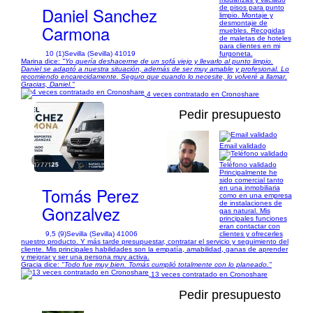
Daniel Sanchez
de pisos para punto
limpio. Montaje y
desmontaje de
Carmona
muebles. Recogidas
de maletas de hoteles
para clientes en mi
10 (1)
Sevilla (Sevilla) 41019
furgoneta.
Marina dice:
"Yo quería deshacerme de un sofá viejo y llevarlo al punto limpio.
Daniel se adaptó a nuestra situación, además de ser muy amable y profesional. Lo
recomiendo encarecidamente. Seguro que cuando lo necesite, lo volveré a llamar.
Gracias, Daniel."
4 veces contratado en Cronoshare
Pedir presupuesto
Email validado
1/6
Teléfono validado
Principalmente he
sido comercial tanto
Tomás Perez
en una inmobiliaria
como en una empresa
de instalaciones de
Gonzalvez
gas natural. Mis
principales funciones
eran contactar con
9,5 (9)
Sevilla (Sevilla) 41006
clientes y ofrecerles
nuestro producto. Y más tarde presupuestar, contratar el servicio y seguimiento del
cliente. Mis principales habilidades son la empatía, amabilidad, ganas de aprender
y mejorar y ser una persona muy activa.
Gracia dice:
"Todo fue muy bien. Tomás cumplió totalmente con lo planeado."
13 veces contratado en Cronoshare
Pedir presupuesto