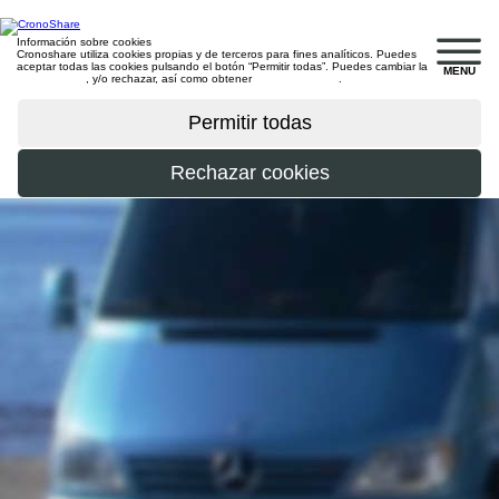
Información sobre cookies
Cronoshare utiliza cookies propias y de terceros para fines analíticos. Puedes
aceptar todas las cookies pulsando el botón “Permitir todas”. Puedes cambiar la
MENU
configuración
, y/o rechazar, así como obtener
más información
.