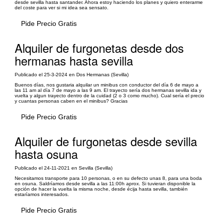
desde sevilla hasta santander. Ahora estoy haciendo los planes y quiero enterarme
del coste para ver si mi idea sea sensato.
Pide Precio Gratis
Alquiler de furgonetas desde dos
hermanas hasta sevilla
Publicado el 25-3-2024 en Dos Hermanas (Sevilla)
Buenos días, nos gustaria alquilar un minibus con conductor del día 6 de mayo a
las 11 am al día 7 de mayo a las 9 am. El trayecto sería dos hermanas sevilla ida y
vuelta y algun trayecto dentro de la cuidad (2 o 3 como mucho). Cual sería el precio
y cuantas personas caben en el minibus? Gracias
Pide Precio Gratis
Alquiler de furgonetas desde sevilla
hasta osuna
Publicado el 24-11-2021 en Sevilla (Sevilla)
Necesitamos transporte para 10 personas, o en su defecto unas 8, para una boda
en osuna. Saldríamos desde sevilla a las 11:00h aprox. Si tuvieran disponible la
opción de hacer la vuelta la misma noche, desde écija hasta sevilla, también
estaríamos interesados.
Pide Precio Gratis