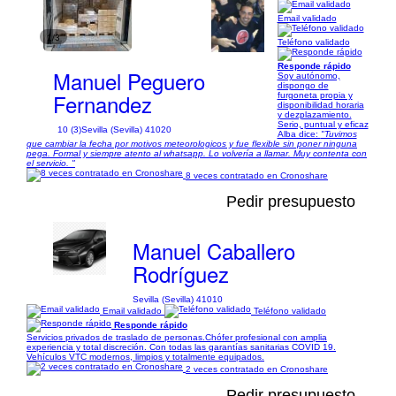
Email validado
1/3
Teléfono validado
Responde rápido
Manuel Peguero
Soy autónomo,
dispongo de
Fernandez
furgoneta propia y
disponibilidad horaria
y dezplazamiento.
Serio, puntual y eficaz
10 (3)
Sevilla (Sevilla) 41020
Alba dice:
"Tuvimos
que cambiar la fecha por motivos meteorologicos y fue flexible sin poner ninguna
pega. Formal y siempre atento al whatsapp. Lo volvería a llamar. Muy contenta con
el servicio. "
8 veces contratado en Cronoshare
Pedir presupuesto
Manuel Caballero
Rodríguez
Sevilla (Sevilla) 41010
Email validado
Teléfono validado
Responde rápido
Servicios privados de traslado de personas.Chófer profesional con amplia
experiencia y total discreción. Con todas las garantías sanitarias COVID 19.
Vehículos VTC modernos, limpios y totalmente equipados.
2 veces contratado en Cronoshare
Pedir presupuesto