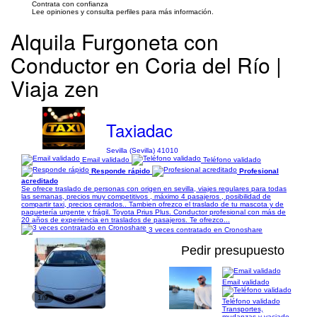
Contrata con confianza
Lee opiniones y consulta perfiles para más información.
Alquila Furgoneta con
Conductor en Coria del Río |
Viaja zen
Taxiadac
Sevilla (Sevilla) 41010
Email validado
Teléfono validado
Responde rápido
Profesional
acreditado
Se ofrece traslado de personas con origen en sevilla, viajes regulares para todas
las semanas, precios muy competitivos , máximo 4 pasajeros , posibilidad de
compartir taxi, precios cerrados.. Tambien ofrezco el traslado de tu mascota y de
paquetería urgente y frágil. Toyota Prius Plus. Conductor profesional con más de
20 años de experiencia en traslados de pasajeros. Te ofrezco...
3 veces contratado en Cronoshare
Pedir presupuesto
Email validado
1/9
Teléfono validado
Transportes,
mudanzas y vaciado