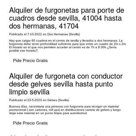
Alquiler de furgonetas para porte de
cuadros desde sevilla, 41004 hasta
dos hermanas, 41704
Publicado el 7-10-2022 en Dos Hermanas (Sevilla)
Hay que cargar 60 cuadros en el centro de sevilla y llevarlos a dos hermanas. La
furgoneta debe tener profundidad suficiente para que entre un cuadro de 2m x 2m.
El horario en el que nos permiten acceder al centro es de 7h a 8:30h ¿Sería
posible ese horario?.
Pide Precio Gratis
Alquiler de furgoneta con conductor
desde gelves sevilla hasta punto
limpio sevilla
Publicado el 23-5-2023 en Gelves (Sevilla)
Buenos días, necesitaria una persona con furgoneta para recoger un material
promocional ( son cartones, roll ups) en distribuciones carreta de gelves y luego
dejar este material en un punto limpio para autodestruir.
Pide Precio Gratis