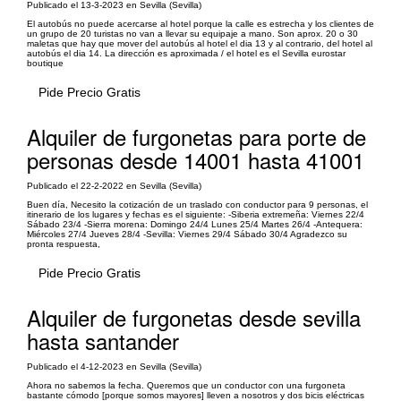
Publicado el 13-3-2023 en Sevilla (Sevilla)
El autobús no puede acercarse al hotel porque la calle es estrecha y los clientes de
un grupo de 20 turistas no van a llevar su equipaje a mano. Son aprox. 20 o 30
maletas que hay que mover del autobús al hotel el dia 13 y al contrario, del hotel al
autobús el dia 14. La dirección es aproximada / el hotel es el Sevilla eurostar
boutique
Pide Precio Gratis
Alquiler de furgonetas para porte de
personas desde 14001 hasta 41001
Publicado el 22-2-2022 en Sevilla (Sevilla)
Buen día, Necesito la cotización de un traslado con conductor para 9 personas, el
itinerario de los lugares y fechas es el siguiente: -Siberia extremeña: Viernes 22/4
Sábado 23/4 -Sierra morena: Domingo 24/4 Lunes 25/4 Martes 26/4 -Antequera:
Miércoles 27/4 Jueves 28/4 -Sevilla: Viernes 29/4 Sábado 30/4 Agradezco su
pronta respuesta,
Pide Precio Gratis
Alquiler de furgonetas desde sevilla
hasta santander
Publicado el 4-12-2023 en Sevilla (Sevilla)
Ahora no sabemos la fecha. Queremos que un conductor con una furgoneta
bastante cómodo [porque somos mayores] lleven a nosotros y dos bicis eléctricas