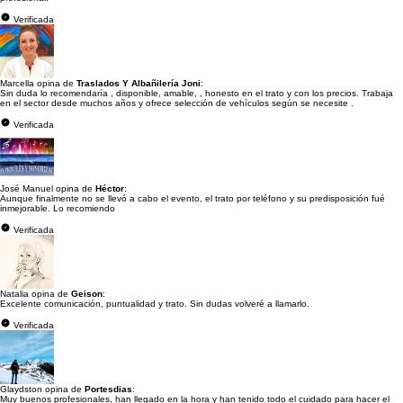
Verificada
Marcella opina de
Traslados Y Albañilería Joni
:
Sin duda lo recomendaría , disponible, amable, , honesto en el trato y con los precios. Trabaja
en el sector desde muchos años y ofrece selección de vehículos según se necesite .
Verificada
José Manuel opina de
Héctor
:
Aunque finalmente no se llevó a cabo el evento, el trato por teléfono y su predisposición fué
inmejorable. Lo recomiendo
Verificada
Natalia opina de
Geison
:
Excelente comunicación, puntualidad y trato. Sin dudas volveré a llamarlo.
Verificada
Glaydston opina de
Portesdias
:
Muy buenos profesionales, han llegado en la hora y han tenido todo el cuidado para hacer el