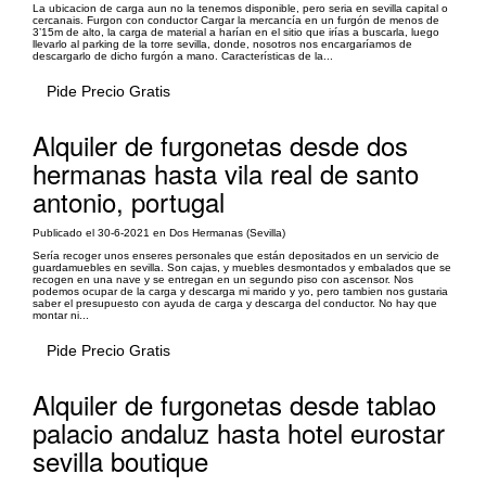
La ubicacion de carga aun no la tenemos disponible, pero seria en sevilla capital o
cercanais. Furgon con conductor Cargar la mercancía en un furgón de menos de
3’15m de alto, la carga de material a harían en el sitio que irías a buscarla, luego
llevarlo al parking de la torre sevilla, donde, nosotros nos encargaríamos de
descargarlo de dicho furgón a mano. Características de la...
Pide Precio Gratis
Alquiler de furgonetas desde dos
hermanas hasta vila real de santo
antonio, portugal
Publicado el 30-6-2021 en Dos Hermanas (Sevilla)
Sería recoger unos enseres personales que están depositados en un servicio de
guardamuebles en sevilla. Son cajas, y muebles desmontados y embalados que se
recogen en una nave y se entregan en un segundo piso con ascensor. Nos
podemos ocupar de la carga y descarga mi marido y yo, pero tambien nos gustaria
saber el presupuesto con ayuda de carga y descarga del conductor. No hay que
montar ni...
Pide Precio Gratis
Alquiler de furgonetas desde tablao
palacio andaluz hasta hotel eurostar
sevilla boutique