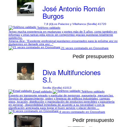
José Antonio Román
Burgos
7,8 (4)
Los Palacios y Villafranca (Sevilla) 41720
Teléfono validado
Tengo mucha experiencia en mudanzas y portes más de 5 años, como también en
reformas y otras tareas pida precio sin compromiso gracias quedaras totalmente
satisfecho.
Ximena dice:
"Excelente profesional quedamos encantados para la próxima vez no
dudaremos en llamarle otra vez..."
21 veces contratado en Cronoshare
Pedir presupuesto
Diva Multifunciones
S.l.
Sevilla (Sevilla) 41013
Email validado
Teléfono validado
Experto en transporte privado y particular de personas, paquetería, mercancías.
Servicio de abastecimiento, orden y limpieza de edificios industriales, campas,
pisos, locación, distribución y manipulación de productos perecibles y paquetería
en general , disponibilidad inmediata de acuerdo a su necesidad y con la
planificación anticipada para lograr el buen servicio y placer dentro ...
6 veces contratado en Cronoshare
Pedir presupuesto