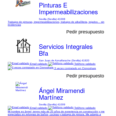
Pinturas E
Impermeabilizaciones
Sevilla (Sevilla) 41008
Trabajos de pinturas, impermeabilizaciones, trabajos de albañileria, tejados… sin
incidencias
Pedir presupuesto
Servicios Integrales
Bfa
San Juan de Aznalfarache (Sevilla) 41920
Email validado
Teléfono validado
3 veces contratado en Cronoshare
Pedir presupuesto
Ángel Miramendi
Martínez
Sevilla (Sevilla) 41009
Email validado
Teléfono validado
Mi nombre es ángel, tengo más de 20 años de experiencia en construcción y me
especializo en reformas de baños, cocinas y trabajos de pintura. Me adapto a