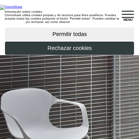
Información sobre cookies
Cronoshare utiliza cookies propias y de terceros para fines analíticos. Puedes
aceptar todas las cookies pulsando el botón “Permitir todas”. Puedes cambiar la
MENU
configuración
, y/o rechazar, así como obtener
más información
.