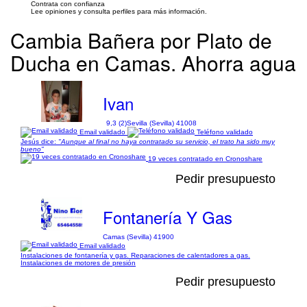
Contrata con confianza
Lee opiniones y consulta perfiles para más información.
Cambia Bañera por Plato de
Ducha en Camas. Ahorra agua
Ivan
9,3 (2)
Sevilla (Sevilla) 41008
Email validado
Teléfono validado
Jesús dice:
"Aunque al final no haya contratado su servicio, el trato ha sido muy
bueno"
19 veces contratado en Cronoshare
Pedir presupuesto
Fontanería Y Gas
Camas (Sevilla) 41900
Email validado
Instalaciones de fontanería y gas. Reparaciones de calentadores a gas.
Instalaciones de motores de presión
Pedir presupuesto