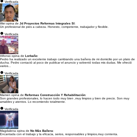
Verificada
Wei opina de
Jd Proyectos Reformas Integrales Sl
:
Un profesional de pies a cabeza. Honesto, competente, trabajador y flexible.
Verificada
Alfonso opina de
Lorbaño
:
Pedro ha realizado un excelente trabajo cambiando una bañera de mi domicilio por un plato de
ducha. Pedro contactó al poco de publicar el anuncio y solventó todas mis dudas. Me ofreció
varios...
Verificada
Mamen opina de
Reformas Construcción Y Rehabilitación
:
Son grandes profesionales, lo hacen todo muy bien ,muy limpios y bien de precio. Son muy
amables y atentos. Lo recomiendo totalmente.
Verificada
Magdalena opina de
No Más Bañera
:
Encantada con el trabajo y la eficacia, serios, responsables y limpios,muy contenta.