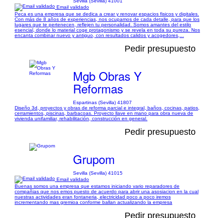
Sevilla (Sevilla) 41001
Email validado
Peca es una empresa que se dedica a crear y renovar espacios fisicos y digitales.
Con más de 8 años de experiencias, nos ocupamos de cada detalle, para que los
lugares que te pertenecen, reflejen tu personalidad. Somos amantes del estilo
esencial, donde lo material coge protagonismo y se revela en toda su pureza. Nos
encanta combinar nuevo y antiguo, con resultados calidos y acogedores,...
Pedir presupuesto
Mgb Obras Y
Reformas
Espartinas (Sevilla) 41807
Diseño 3d, proyectos y obras de reforma parcial e integral, baños, cocinas, patios,
cerramientos, piscinas, barbacoas. Proyecto llave en mano para obra nueva de
vivienda unifamiliar, rehabilitación, construcción en general.
Pedir presupuesto
Grupom
Sevilla (Sevilla) 41015
Email validado
Buenas somos una empresa que estamos iniciando vario reparadores de
compañias que nos emos puesto de acuerdo para abrir una asosiacion en la cual
nuestras actividades eran fontaneria, electricidad poco a poco iremos
incrementando mas gremioa conforme ballan actualizando la empresa
Pedir presupuesto