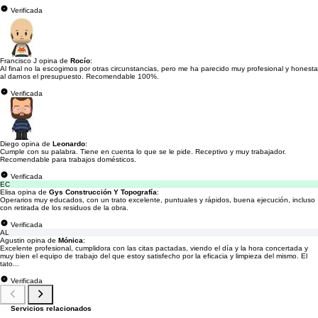
Verificada
Francisco J opina de
Rocío
:
Al final no la escogimos por otras circunstancias, pero me ha parecido muy profesional y honesta
al darnos el presupuesto. Recomendable 100%.
Verificada
Diego opina de
Leonardo
:
Cumple con su palabra. Tiene en cuenta lo que se le pide. Receptivo y muy trabajador.
Recomendable para trabajos domésticos.
Verificada
EC
Elisa opina de
Gys Construcción Y Topografía
:
Operarios muy educados, con un trato excelente, puntuales y rápidos, buena ejecución, incluso
con retirada de los residuos de la obra.
Verificada
AL
Agustin opina de
Mónica
:
Excelente profesional, cumplidora con las citas pactadas, viendo el día y la hora concertada y
muy bien el equipo de trabajo del que estoy satisfecho por la eficacia y limpieza del mismo. El
tato...
Verificada
Servicios relacionados