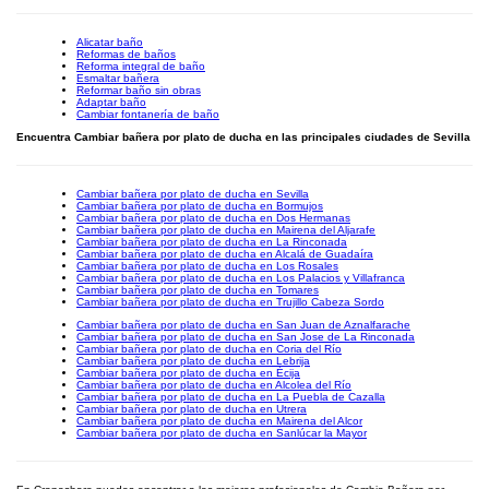
Alicatar baño
Reformas de baños
Reforma integral de baño
Esmaltar bañera
Reformar baño sin obras
Adaptar baño
Cambiar fontanería de baño
Encuentra Cambiar bañera por plato de ducha en las principales ciudades de Sevilla
Cambiar bañera por plato de ducha en Sevilla
Cambiar bañera por plato de ducha en Bormujos
Cambiar bañera por plato de ducha en Dos Hermanas
Cambiar bañera por plato de ducha en Mairena del Aljarafe
Cambiar bañera por plato de ducha en La Rinconada
Cambiar bañera por plato de ducha en Alcalá de Guadaíra
Cambiar bañera por plato de ducha en Los Rosales
Cambiar bañera por plato de ducha en Los Palacios y Villafranca
Cambiar bañera por plato de ducha en Tomares
Cambiar bañera por plato de ducha en Trujillo Cabeza Sordo
Cambiar bañera por plato de ducha en San Juan de Aznalfarache
Cambiar bañera por plato de ducha en San Jose de La Rinconada
Cambiar bañera por plato de ducha en Coria del Río
Cambiar bañera por plato de ducha en Lebrija
Cambiar bañera por plato de ducha en Écija
Cambiar bañera por plato de ducha en Alcolea del Río
Cambiar bañera por plato de ducha en La Puebla de Cazalla
Cambiar bañera por plato de ducha en Utrera
Cambiar bañera por plato de ducha en Mairena del Alcor
Cambiar bañera por plato de ducha en Sanlúcar la Mayor