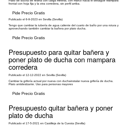
Plato de ducha de resina con carga mineral, con marco hacia el desagüe Mampara
frontal con hoja fija y la otra corredera, sin perfil arriba.
Pide Precio Gratis
Publicado el 6-9-2023 en Sevilla (Sevilla)
Tengo que cambiar la tubería de agua caliente del cuarto de baño por una rotura y
aprovechando también cambiar la bañera por plato ducha.
Pide Precio Gratis
Presupuesto para quitar bañera y
poner plato de ducha con mampara
corredera
Publicado el 12-12-2022 en Sevilla (Sevilla)
Cambiar la grifería actual por nueva con duchainstalar nueva grifería de ducha.
Plato antideslzante. Uso para personas mayores
Pide Precio Gratis
Presupuesto quitar bañera y poner
plato de ducha
Publicado el 17-5-2021 en Castilleja de la Cuesta (Sevilla)