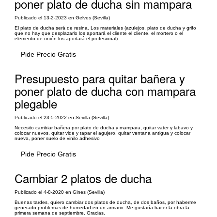
poner plato de ducha sin mampara
Publicado el 13-2-2023 en Gelves (Sevilla)
El plato de ducha será de resina. Los materiales (azulejos, plato de ducha y grifo
que no hay que desplazarlo los aportará el cliente el cliente, el mortero o el
elemento de unión los aportará el profesional)
Pide Precio Gratis
Presupuesto para quitar bañera y
poner plato de ducha con mampara
plegable
Publicado el 23-5-2022 en Sevilla (Sevilla)
Necesito cambiar bañera por plato de ducha y mampara, quitar vater y labavo y
colocar nuevos, quitar vide y tapar el agujero, quitar ventana antigua y colocar
nueva, poner suelo de vinilo adhesivo
Pide Precio Gratis
Cambiar 2 platos de ducha
Publicado el 4-8-2020 en Gines (Sevilla)
Buenas tardes, quiero cambiar dos platos de ducha, de dos baños, por haberme
generado problemas de humedad en un armario. Me gustaría hacer la obra la
primera semana de septiembre. Gracias.