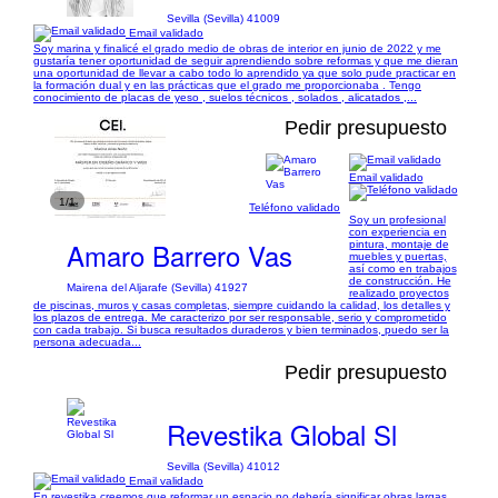
Sevilla (Sevilla) 41009
Email validado
Soy marina y finalicé el grado medio de obras de interior en junio de 2022 y me
gustaría tener oportunidad de seguir aprendiendo sobre reformas y que me dieran
una oportunidad de llevar a cabo todo lo aprendido ya que solo pude practicar en
la formación dual y en las prácticas que el grado me proporcionaba . Tengo
conocimiento de placas de yeso , suelos técnicos , solados , alicatados ,...
Pedir presupuesto
Email validado
1/1
Teléfono validado
Soy un profesional
con experiencia en
Amaro Barrero Vas
pintura, montaje de
muebles y puertas,
así como en trabajos
de construcción. He
Mairena del Aljarafe (Sevilla) 41927
realizado proyectos
de piscinas, muros y casas completas, siempre cuidando la calidad, los detalles y
los plazos de entrega. Me caracterizo por ser responsable, serio y comprometido
con cada trabajo. Si busca resultados duraderos y bien terminados, puedo ser la
persona adecuada...
Pedir presupuesto
Revestika Global Sl
Sevilla (Sevilla) 41012
Email validado
En revestika creemos que reformar un espacio no debería significar obras largas,