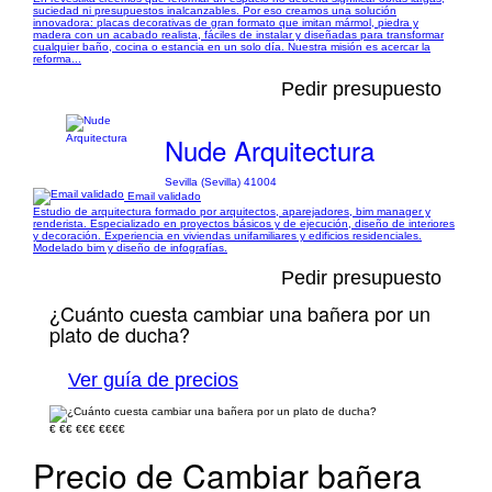
suciedad ni presupuestos inalcanzables. Por eso creamos una solución
innovadora: placas decorativas de gran formato que imitan mármol, piedra y
madera con un acabado realista, fáciles de instalar y diseñadas para transformar
cualquier baño, cocina o estancia en un solo día. Nuestra misión es acercar la
reforma...
Pedir presupuesto
Nude Arquitectura
Sevilla (Sevilla) 41004
Email validado
Estudio de arquitectura formado por arquitectos, aparejadores, bim manager y
renderista. Especializado en proyectos básicos y de ejecución, diseño de interiores
y decoración. Experiencia en viviendas unifamiliares y edificios residenciales.
Modelado bim y diseño de infografías.
Pedir presupuesto
¿Cuánto cuesta cambiar una bañera por un
plato de ducha?
Ver guía de precios
€
€€
€€€
€€€€
Precio de Cambiar bañera