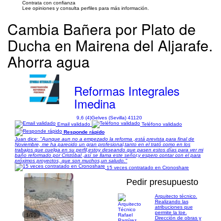
Contrata con confianza
Lee opiniones y consulta perfiles para más información.
Cambia Bañera por Plato de
Ducha en Mairena del Aljarafe.
Ahorra agua
Reformas Integrales
Imedina
9,6 (4)
Gelves (Sevilla) 41120
Email validado
Teléfono validado
Responde rápido
Juan dice:
"Aunque aun no a empezado la reforma ,está prevista para final de
Noviembre, me ha parecido un gran profesional,tanto en el trató como en los
trabajos que cuelga en su perfil,estoy deseando que pasen estos días para ver mi
baño reformado por Cristóbal ,así se llama este señor,y espero contar con el para
próximos proyectos, que son muchos,un saludo."
15 veces contratado en Cronoshare
Pedir presupuesto
Arquitecto técnico.
Realizando las
atribuciones que
permite la loe.
1/10
Dirección de obras y