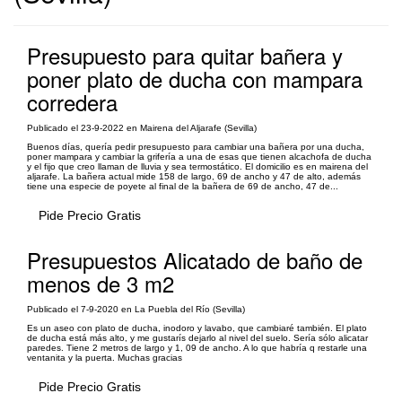
Presupuesto para quitar bañera y
poner plato de ducha con mampara
corredera
Publicado el 23-9-2022 en Mairena del Aljarafe (Sevilla)
Buenos días, quería pedir presupuesto para cambiar una bañera por una ducha,
poner mampara y cambiar la grifería a una de esas que tienen alcachofa de ducha
y el fijo que creo llaman de lluvia y sea termostático. El domicilio es en mairena del
aljarafe. La bañera actual mide 158 de largo, 69 de ancho y 47 de alto, además
tiene una especie de poyete al final de la bañera de 69 de ancho, 47 de...
Pide Precio Gratis
Presupuestos Alicatado de baño de
menos de 3 m2
Publicado el 7-9-2020 en La Puebla del Río (Sevilla)
Es un aseo con plato de ducha, inodoro y lavabo, que cambiaré también. El plato
de ducha está más alto, y me gustarís dejarlo al nivel del suelo. Sería sólo alicatar
paredes. Tiene 2 metros de largo y 1, 09 de ancho. A lo que habría q restarle una
ventanita y la puerta. Muchas gracias
Pide Precio Gratis