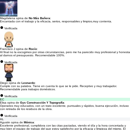
Magdalena opina de
No Más Bañera
:
Encantada con el trabajo y la eficacia, serios, responsables y limpios,muy contenta.
Verificada
Francisco J opina de
Rocío
:
Al final no la escogimos por otras circunstancias, pero me ha parecido muy profesional y honesta
al darnos el presupuesto. Recomendable 100%.
Verificada
Diego opina de
Leonardo
:
Cumple con su palabra. Tiene en cuenta lo que se le pide. Receptivo y muy trabajador.
Recomendable para trabajos domésticos.
Verificada
EC
Elisa opina de
Gys Construcción Y Topografía
:
Operarios muy educados, con un trato excelente, puntuales y rápidos, buena ejecución, incluso
con retirada de los residuos de la obra.
Verificada
AL
Agustin opina de
Mónica
:
Excelente profesional, cumplidora con las citas pactadas, viendo el día y la hora concertada y
muy bien el equipo de trabajo del que estoy satisfecho por la eficacia y limpieza del mismo. El