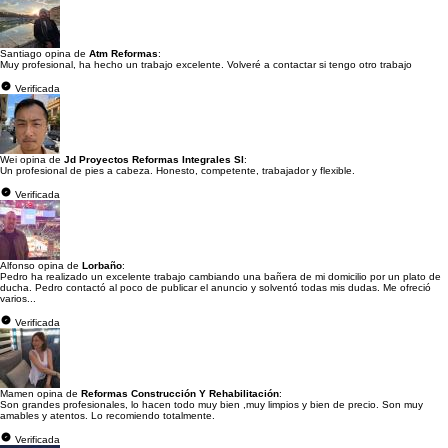
Santiago opina de
Atm Reformas
:
Muy profesional, ha hecho un trabajo excelente. Volveré a contactar si tengo otro trabajo
Verificada
Wei opina de
Jd Proyectos Reformas Integrales Sl
:
Un profesional de pies a cabeza. Honesto, competente, trabajador y flexible.
Verificada
Alfonso opina de
Lorbaño
:
Pedro ha realizado un excelente trabajo cambiando una bañera de mi domicilio por un plato de
ducha. Pedro contactó al poco de publicar el anuncio y solventó todas mis dudas. Me ofreció
varios...
Verificada
Mamen opina de
Reformas Construcción Y Rehabilitación
:
Son grandes profesionales, lo hacen todo muy bien ,muy limpios y bien de precio. Son muy
amables y atentos. Lo recomiendo totalmente.
Verificada