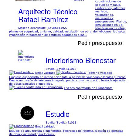
coordinaciones de
seguridad y salud.
Arquitecto Técnico
Certificados, informes
técnicos,
valoraciones,
Rafael Ramírez
mediciones y
presupuestos. Planos,
simulaciones en 3d.
Mairena del Aljarafe (Sevilla) 41927
Planificación de obra,
planes de seguridad, amianto, calidad, instalación en obra, demoliciones, logística,
importación y realización de estudios adaptados a las...
Pedir presupuesto
Interiorismo Bienestar
Sevilla (Sevilla) 41013
Email validado
Teléfono validado
Empresa especialista en intervencion total o parcial de viviendas o locales públicos.
Desde un diseño de interiores integral o parcial como decoració , hasta la ejecución
de obras parciales o integrales.
1 veces contratado en Cronoshare
Pedir presupuesto
Estudio
Sevilla (Sevilla) 41018
Email validado
Estudio de arquitectura e interiorismo. Proyectos de reforma. Gestión de licencias
de obra y actividad para locales.