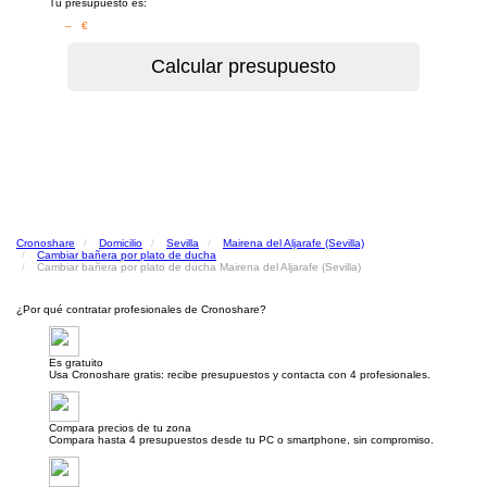
Tu presupuesto es:
– €
Cronoshare
Domicilio
Sevilla
Mairena del Aljarafe (Sevilla)
Cambiar bañera por plato de ducha
Cambiar bañera por plato de ducha Mairena del Aljarafe (Sevilla)
¿Por qué contratar profesionales de Cronoshare?
Es gratuito
Usa Cronoshare gratis: recibe presupuestos y contacta con 4 profesionales.
Compara precios de tu zona
Compara hasta 4 presupuestos desde tu PC o smartphone, sin compromiso.