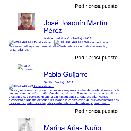
Pedir presupuesto
José Joaquín Martín
Pérez
Mairena del Aljarafe (Sevilla) 41927
Email validado
Teléfono validado
Reformas del hogar en general, albañilería, electricidad, alicatar, ensolar,
fontanería, etc...
Pedir presupuesto
Pablo Guijarro
Sevilla (Sevilla) 41011
Email validado
Obras y edificaciones guijarro slu es una empresa familiar dedicada al sector de la
construcción con más de 60 años de experiencia. Teniendo su sede en sevilla y
prestando sus servicios desde la capital andaluza a toda españa. Hemos
diversificado nuestra actividad realizando la construcción de nuevas promociones
de viviendas, reformas integrales y rehabilitación de hoteles y paradores....
Pedir presupuesto
Marina Arias Nuño