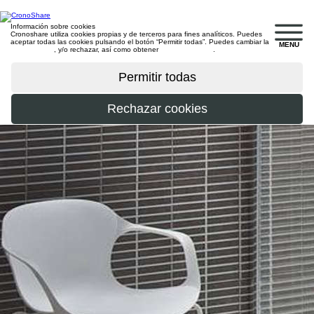
Información sobre cookies
Cronoshare utiliza cookies propias y de terceros para fines analíticos. Puedes
aceptar todas las cookies pulsando el botón “Permitir todas”. Puedes cambiar la
MENU
configuración
, y/o rechazar, así como obtener
más información
.