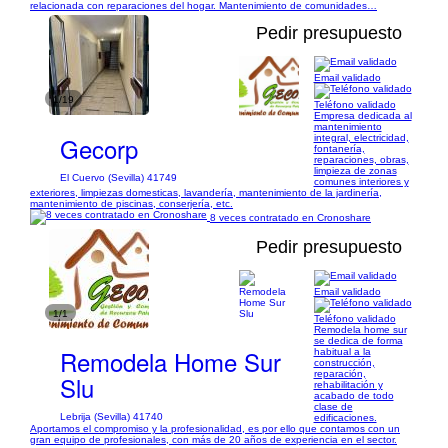
relacionada con reparaciones del hogar. Mantenimiento de comunidades…
Pedir presupuesto
Email validado
1/19
Teléfono validado
Empresa dedicada al
mantenimiento
Gecorp
integral, electricidad,
fontanería,
reparaciones, obras,
limpieza de zonas
El Cuervo (Sevilla) 41749
comunes interiores y
exteriores, limpiezas domesticas, lavandería, mantenimiento de la jardinería,
mantenimiento de piscinas, conserjería, etc.
8 veces contratado en Cronoshare
Pedir presupuesto
Email validado
1/1
Teléfono validado
Remodela home sur
se dedica de forma
Remodela Home Sur
habitual a la
construcción,
reparación,
Slu
rehabilitación y
acabado de todo
clase de
Lebrija (Sevilla) 41740
edificaciones.
Aportamos el compromiso y la profesionalidad, es por ello que contamos con un
gran equipo de profesionales, con más de 20 años de experiencia en el sector.