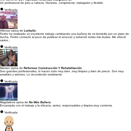
Un profesional de pies a cabeza. Honesto, competente, trabajador y flexible.
Verificada
Alfonso opina de
Lorbaño
:
Pedro ha realizado un excelente trabajo cambiando una bañera de mi domicilio por un plato de
ducha. Pedro contactó al poco de publicar el anuncio y solventó todas mis dudas. Me ofreció
varios...
Verificada
Mamen opina de
Reformas Construcción Y Rehabilitación
:
Son grandes profesionales, lo hacen todo muy bien ,muy limpios y bien de precio. Son muy
amables y atentos. Lo recomiendo totalmente.
Verificada
Magdalena opina de
No Más Bañera
:
Encantada con el trabajo y la eficacia, serios, responsables y limpios,muy contenta.
Verificada