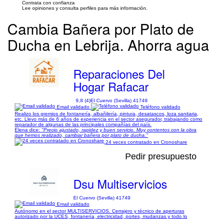
Contrata con confianza
Lee opiniones y consulta perfiles para más información.
Cambia Bañera por Plato de
Ducha en Lebrija. Ahorra agua
Reparaciones Del
Hogar Rafacar
9,8 (4)
El Cuervo (Sevilla) 41749
Email validado
Teléfono validado
Realizo los gremios de fontanería, albañilería, pintura, desatascos, loza sanitaria,
etc. Llevo más de 6 años de experiencia en el sector asegurador, trabajando como
reparador de algunas de las principales compañías del país.
Elena dice:
"Precio ajustado, rapidez y buen servicio. Muy contentos con la obra
que hemos realizado, cambiar bañera por plato de ducha."
24 veces contratado en Cronoshare
Pedir presupuesto
Dsu Multiservicios
El Cuervo (Sevilla) 41749
Email validado
Autónomo en el sector MULTISERVICIOS. Cerrajero y técnico de aperturas
autorizado por la UCES, fontanería, electricidad, portes, mudanzas y todo lo