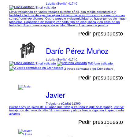
Lebrija (Sevilla) 41740
Email validado
Llevo trabajando en varios trabajos durante años, con rapido aprendizaje y
facilidad a la hora de ejecutar algun trabajo o servicio. Educado y respetuoso con
compañeros y/o clientes. Coche proppio y disponibilidad de hacer turnos sin ningun
problema. Capacidad de manejo con todo tipo de maquinaria y en caso de no
haberla utilizado nunca aprendo rapido. Ofrezco 1 semana de prueba
Pedir presupuesto
Darío Pérez Muñoz
Lebrija (Sevilla) 41740
Email validado
Teléfono validado
2 veces contratado en Cronoshare
Pedir presupuesto
Javier
Trebujena (Cádiz) 11560
Buenas soy un joven de 18 años que travaja en todo lo que se le ponga, estuve
travajando de peon de albañil unos meses y ahora busco algo con lo que pueda
aviarme
Pedir presupuesto