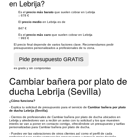
en Lebrija?
Es el
precio más barato
que suelen cobrar en Lebrija
↓
678 €
El
precio medio
en Lebrija es de
847 €
Es el
precio más caro
que suelen cobrar en Lebrija
↑
993 €
El precio final depende de varios factores clave. Recomendamos pedir
presupuestos personalizados a profesionales de tu zona.
es gratis y sin compromiso
Cambiar bañera por plato de
ducha Lebrija (Sevilla)
¿Cómo funciona?
- Explica tu solicitud de presupuesto para el servicio de
Cambiar bañera por plato
de ducha Lebrija (Sevilla)
.
- Cientos de profesionales de Cambiar bañera por plato de ducha ubicados en
Lebrija y alrededores van a recibir un aviso con tu solicitud y los que muestren
interés se van a poner en contacto contigo, ofreciéndote un presupuesto y tarifas
personalizadas para Cambiar bañera por plato de ducha.
- Puedes ver las valoraciones de otros clientes así como el perfil de cada
profesional para poder comparar los presupuestos y tomar la mejor decisión.