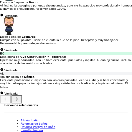
Francisco J opina de
Rocío
:
Al final no la escogimos por otras circunstancias, pero me ha parecido muy profesional y honesta
al darnos el presupuesto. Recomendable 100%.
Verificada
Diego opina de
Leonardo
:
Cumple con su palabra. Tiene en cuenta lo que se le pide. Receptivo y muy trabajador.
Recomendable para trabajos domésticos.
Verificada
EC
Elisa opina de
Gys Construcción Y Topografía
:
Operarios muy educados, con un trato excelente, puntuales y rápidos, buena ejecución, incluso
con retirada de los residuos de la obra.
Verificada
AL
Agustin opina de
Mónica
:
Excelente profesional, cumplidora con las citas pactadas, viendo el día y la hora concertada y
muy bien el equipo de trabajo del que estoy satisfecho por la eficacia y limpieza del mismo. El
tato...
Verificada
Servicios relacionados
Alicatar baño
Reformas de baños
Reforma integral de baño
Esmaltar bañera