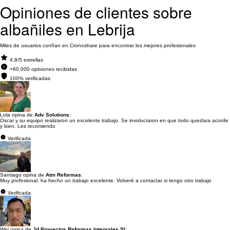
Opiniones de clientes sobre
albañiles en Lebrija
Miles de usuarios confían en Cronoshare para encontrar los mejores profesionales
4.8/5 estrellas
+60.000 opiniones recibidas
100% verificadas
Lola opina de
Adv Solutions
:
Oscar y su equipo realizaron un excelente trabajo. Se involucraron en que todo quedara acorde
y bien. Les recomiendo
Verificada
Santiago opina de
Atm Reformas
:
Muy profesional, ha hecho un trabajo excelente. Volveré a contactar si tengo otro trabajo
Verificada
Wei opina de
Jd Proyectos Reformas Integrales Sl
: