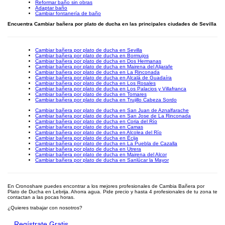
Reformar baño sin obras
Adaptar baño
Cambiar fontanería de baño
Encuentra Cambiar bañera por plato de ducha en las principales ciudades de Sevilla
Cambiar bañera por plato de ducha en Sevilla
Cambiar bañera por plato de ducha en Bormujos
Cambiar bañera por plato de ducha en Dos Hermanas
Cambiar bañera por plato de ducha en Mairena del Aljarafe
Cambiar bañera por plato de ducha en La Rinconada
Cambiar bañera por plato de ducha en Alcalá de Guadaíra
Cambiar bañera por plato de ducha en Los Rosales
Cambiar bañera por plato de ducha en Los Palacios y Villafranca
Cambiar bañera por plato de ducha en Tomares
Cambiar bañera por plato de ducha en Trujillo Cabeza Sordo
Cambiar bañera por plato de ducha en San Juan de Aznalfarache
Cambiar bañera por plato de ducha en San Jose de La Rinconada
Cambiar bañera por plato de ducha en Coria del Río
Cambiar bañera por plato de ducha en Camas
Cambiar bañera por plato de ducha en Alcolea del Río
Cambiar bañera por plato de ducha en Écija
Cambiar bañera por plato de ducha en La Puebla de Cazalla
Cambiar bañera por plato de ducha en Utrera
Cambiar bañera por plato de ducha en Mairena del Alcor
Cambiar bañera por plato de ducha en Sanlúcar la Mayor
En Cronoshare puedes encontrar a los mejores profesionales de Cambia Bañera por
Plato de Ducha en Lebrija. Ahorra agua. Pide precio y hasta 4 profesionales de tu zona te
contactan a las pocas horas.
¿Quieres trabajar con nosotros?
Regístrate Gratis