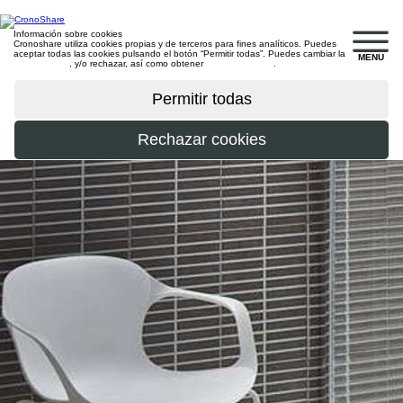
Información sobre cookies
Cronoshare utiliza cookies propias y de terceros para fines analíticos. Puedes
aceptar todas las cookies pulsando el botón “Permitir todas”. Puedes cambiar la
MENU
configuración
, y/o rechazar, así como obtener
más información
.