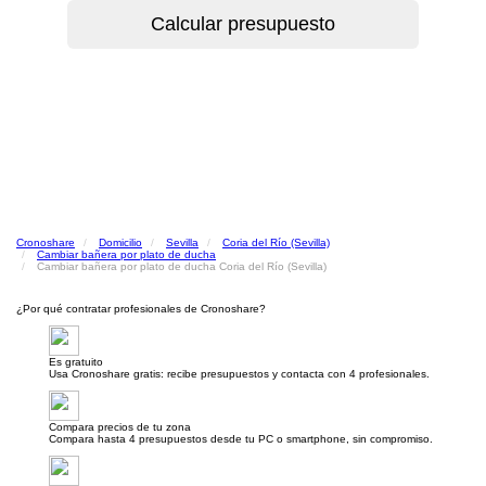
Cronoshare
Domicilio
Sevilla
Coria del Río (Sevilla)
Cambiar bañera por plato de ducha
Cambiar bañera por plato de ducha Coria del Río (Sevilla)
¿Por qué contratar profesionales de Cronoshare?
Es gratuito
Usa Cronoshare gratis: recibe presupuestos y contacta con 4 profesionales.
Compara precios de tu zona
Compara hasta 4 presupuestos desde tu PC o smartphone, sin compromiso.