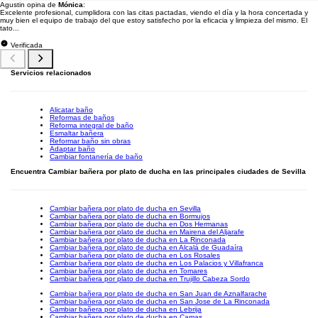
Agustin opina de
Mónica
:
Excelente profesional, cumplidora con las citas pactadas, viendo el día y la hora concertada y
muy bien el equipo de trabajo del que estoy satisfecho por la eficacia y limpieza del mismo. El
tato...
Verificada
Servicios relacionados
Alicatar baño
Reformas de baños
Reforma integral de baño
Esmaltar bañera
Reformar baño sin obras
Adaptar baño
Cambiar fontanería de baño
Encuentra Cambiar bañera por plato de ducha en las principales ciudades de Sevilla
Cambiar bañera por plato de ducha en Sevilla
Cambiar bañera por plato de ducha en Bormujos
Cambiar bañera por plato de ducha en Dos Hermanas
Cambiar bañera por plato de ducha en Mairena del Aljarafe
Cambiar bañera por plato de ducha en La Rinconada
Cambiar bañera por plato de ducha en Alcalá de Guadaíra
Cambiar bañera por plato de ducha en Los Rosales
Cambiar bañera por plato de ducha en Los Palacios y Villafranca
Cambiar bañera por plato de ducha en Tomares
Cambiar bañera por plato de ducha en Trujillo Cabeza Sordo
Cambiar bañera por plato de ducha en San Juan de Aznalfarache
Cambiar bañera por plato de ducha en San Jose de La Rinconada
Cambiar bañera por plato de ducha en Lebrija
Cambiar bañera por plato de ducha en Camas