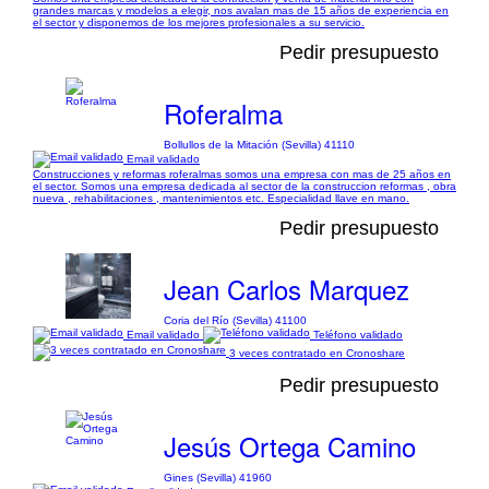
grandes marcas y modelos a elegir, nos avalan mas de 15 años de experiencia en
el sector y disponemos de los mejores profesionales a su servicio.
Pedir presupuesto
Roferalma
Bollullos de la Mitación (Sevilla) 41110
Email validado
Construcciones y reformas roferalmas somos una empresa con mas de 25 años en
el sector. Somos una empresa dedicada al sector de la construccion reformas , obra
nueva , rehabilitaciones , mantenimientos etc. Especialidad llave en mano.
Pedir presupuesto
Jean Carlos Marquez
Coria del Río (Sevilla) 41100
Email validado
Teléfono validado
3 veces contratado en Cronoshare
Pedir presupuesto
Jesús Ortega Camino
Gines (Sevilla) 41960