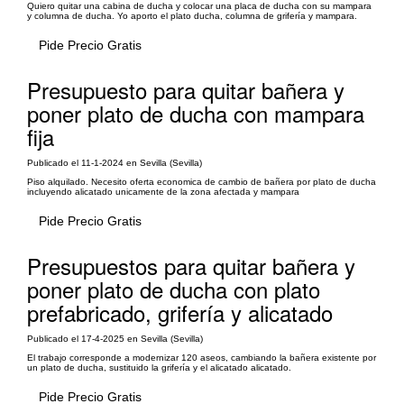
Quiero quitar una cabina de ducha y colocar una placa de ducha con su mampara
y columna de ducha. Yo aporto el plato ducha, columna de grifería y mampara.
Pide Precio Gratis
Presupuesto para quitar bañera y
poner plato de ducha con mampara
fija
Publicado el 11-1-2024 en Sevilla (Sevilla)
Piso alquilado. Necesito oferta economica de cambio de bañera por plato de ducha
incluyendo alicatado unicamente de la zona afectada y mampara
Pide Precio Gratis
Presupuestos para quitar bañera y
poner plato de ducha con plato
prefabricado, grifería y alicatado
Publicado el 17-4-2025 en Sevilla (Sevilla)
El trabajo corresponde a modernizar 120 aseos, cambiando la bañera existente por
un plato de ducha, sustituido la grifería y el alicatado alicatado.
Pide Precio Gratis