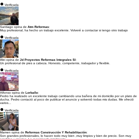
Verificada
Santiago opina de
Atm Reformas
:
Muy profesional, ha hecho un trabajo excelente. Volveré a contactar si tengo otro trabajo
Verificada
Wei opina de
Jd Proyectos Reformas Integrales Sl
:
Un profesional de pies a cabeza. Honesto, competente, trabajador y flexible.
Verificada
Alfonso opina de
Lorbaño
:
Pedro ha realizado un excelente trabajo cambiando una bañera de mi domicilio por un plato de
ducha. Pedro contactó al poco de publicar el anuncio y solventó todas mis dudas. Me ofreció
varios...
Verificada
Mamen opina de
Reformas Construcción Y Rehabilitación
:
Son grandes profesionales, lo hacen todo muy bien ,muy limpios y bien de precio. Son muy