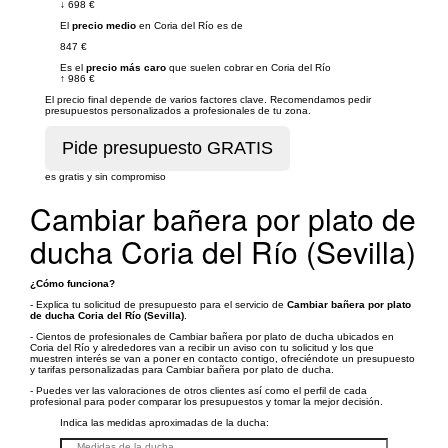
↓
698 €
El
precio medio
en Coria del Río es de
847 €
Es el
precio más caro
que suelen cobrar en Coria del Río
↑
986 €
El precio final depende de varios factores clave. Recomendamos pedir
presupuestos personalizados a profesionales de tu zona.
es gratis y sin compromiso
Cambiar bañera por plato de
ducha Coria del Río (Sevilla)
¿Cómo funciona?
- Explica tu solicitud de presupuesto para el servicio de
Cambiar bañera por plato
de ducha Coria del Río (Sevilla)
.
- Cientos de profesionales de Cambiar bañera por plato de ducha ubicados en
Coria del Río y alrededores van a recibir un aviso con tu solicitud y los que
muestren interés se van a poner en contacto contigo, ofreciéndote un presupuesto
y tarifas personalizadas para Cambiar bañera por plato de ducha.
- Puedes ver las valoraciones de otros clientes así como el perfil de cada
profesional para poder comparar los presupuestos y tomar la mejor decisión.
Indica las medidas aproximadas de la ducha: