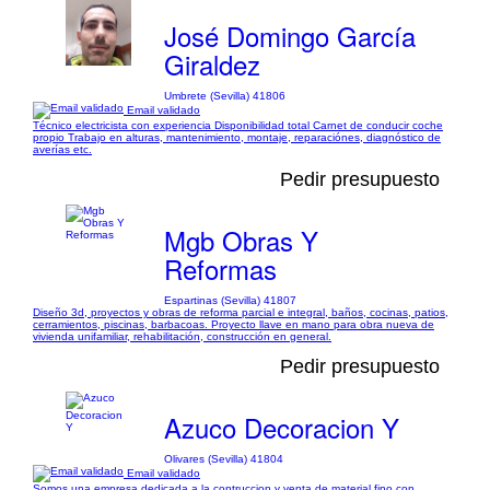
José Domingo García
Giraldez
Umbrete (Sevilla) 41806
Email validado
Técnico electricista con experiencia Disponibilidad total Carnet de conducir coche
propio Trabajo en alturas, mantenimiento, montaje, reparaciónes, diagnóstico de
averías etc.
Pedir presupuesto
Mgb Obras Y
Reformas
Espartinas (Sevilla) 41807
Diseño 3d, proyectos y obras de reforma parcial e integral, baños, cocinas, patios,
cerramientos, piscinas, barbacoas. Proyecto llave en mano para obra nueva de
vivienda unifamiliar, rehabilitación, construcción en general.
Pedir presupuesto
Azuco Decoracion Y
Olivares (Sevilla) 41804
Email validado
Somos una empresa dedicada a la contruccion y venta de material fino con