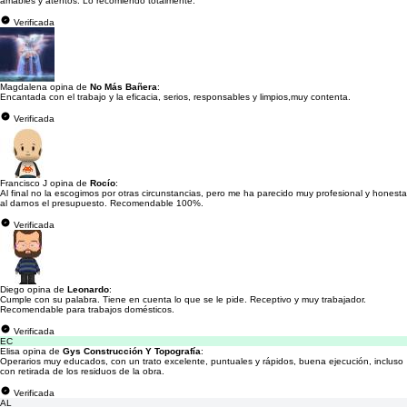
amables y atentos. Lo recomiendo totalmente.
Verificada
Magdalena opina de
No Más Bañera
:
Encantada con el trabajo y la eficacia, serios, responsables y limpios,muy contenta.
Verificada
Francisco J opina de
Rocío
:
Al final no la escogimos por otras circunstancias, pero me ha parecido muy profesional y honesta
al darnos el presupuesto. Recomendable 100%.
Verificada
Diego opina de
Leonardo
:
Cumple con su palabra. Tiene en cuenta lo que se le pide. Receptivo y muy trabajador.
Recomendable para trabajos domésticos.
Verificada
EC
Elisa opina de
Gys Construcción Y Topografía
:
Operarios muy educados, con un trato excelente, puntuales y rápidos, buena ejecución, incluso
con retirada de los residuos de la obra.
Verificada
AL