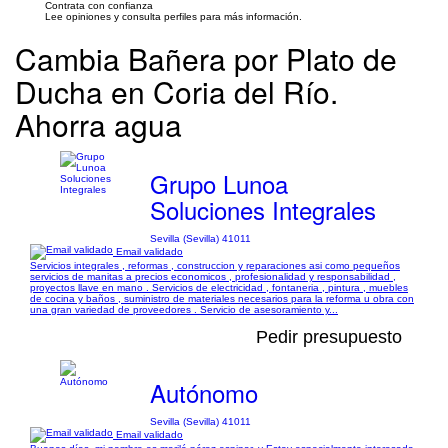
Contrata con confianza
Lee opiniones y consulta perfiles para más información.
Cambia Bañera por Plato de
Ducha en Coria del Río.
Ahorra agua
Grupo Lunoa
Soluciones Integrales
Sevilla (Sevilla) 41011
Email validado
Servicios integrales , reformas , construccion y reparaciones asi como pequeños
servicios de manitas a precios economicos , profesionalidad y responsabilidad ,
proyectos llave en mano . Servicios de electricidad , fontaneria , pintura , muebles
de cocina y baños , suministro de materiales necesarios para la reforma u obra con
una gran variedad de proveedores . Servicio de asesoramiento y...
Pedir presupuesto
Autónomo
Sevilla (Sevilla) 41011
Email validado