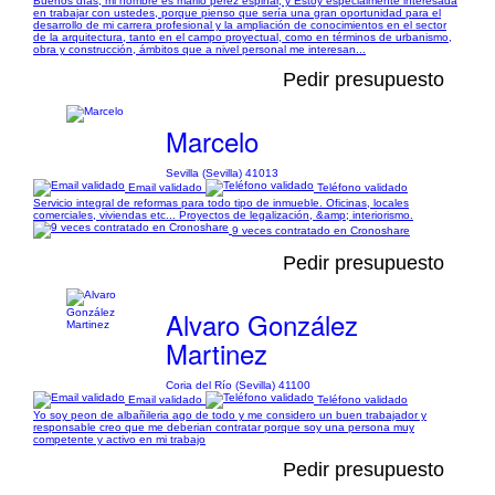
Buenos días, mi nombre es mariló pérez espinar, y Estoy especialmente interesada
en trabajar con ustedes, porque pienso que sería una gran oportunidad para el
desarrollo de mi carrera profesional y la ampliación de conocimientos en el sector
de la arquitectura, tanto en el campo proyectual, como en términos de urbanismo,
obra y construcción, ámbitos que a nivel personal me interesan...
Pedir presupuesto
Marcelo
Sevilla (Sevilla) 41013
Email validado
Teléfono validado
Servicio integral de reformas para todo tipo de inmueble. Oficinas, locales
comerciales, viviendas etc... Proyectos de legalización, &amp; interiorismo.
9 veces contratado en Cronoshare
Pedir presupuesto
Alvaro González
Martinez
Coria del Río (Sevilla) 41100
Email validado
Teléfono validado
Yo soy peon de albañileria ago de todo y me considero un buen trabajador y
responsable creo que me deberian contratar porque soy una persona muy
competente y activo en mi trabajo
Pedir presupuesto