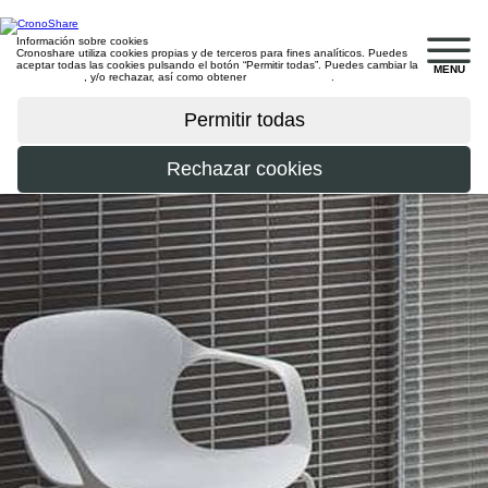
Información sobre cookies
Cronoshare utiliza cookies propias y de terceros para fines analíticos. Puedes
aceptar todas las cookies pulsando el botón “Permitir todas”. Puedes cambiar la
MENU
configuración
, y/o rechazar, así como obtener
más información
.