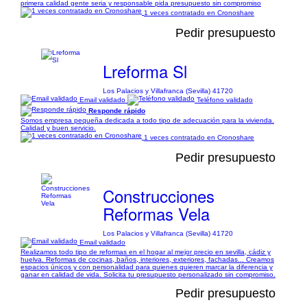
primera calidad gente seria y responsable pida presupuesto sin compromiso
1 veces contratado en Cronoshare
Pedir presupuesto
Lreforma Sl
Los Palacios y Villafranca (Sevilla) 41720
Email validado
Teléfono validado
Responde rápido
Somos empresa pequeña dedicada a todo tipo de adecuación para la vivienda.
Calidad y buen servicio.
1 veces contratado en Cronoshare
Pedir presupuesto
Construcciones
Reformas Vela
Los Palacios y Villafranca (Sevilla) 41720
Email validado
Realizamos todo tipo de reformas en el hogar al mejor precio en sevilla, cádiz y
huelva. Reformas de cocinas, baños, interiores, exteriores, fachadas... Creamos
espacios únicos y con personalidad para quienes quieren marcar la diferencia y
ganar en calidad de vida. Solicita tu presupuesto personalizado sin compromiso.
Pedir presupuesto