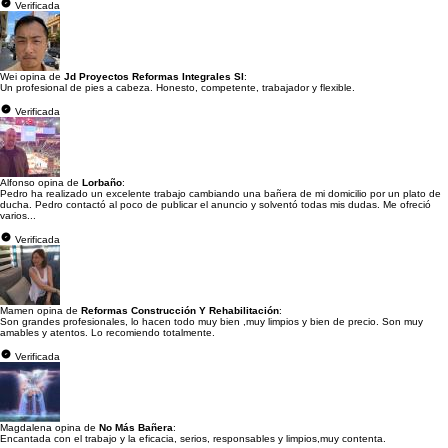
Verificada
Wei opina de
Jd Proyectos Reformas Integrales Sl
:
Un profesional de pies a cabeza. Honesto, competente, trabajador y flexible.
Verificada
Alfonso opina de
Lorbaño
:
Pedro ha realizado un excelente trabajo cambiando una bañera de mi domicilio por un plato de
ducha. Pedro contactó al poco de publicar el anuncio y solventó todas mis dudas. Me ofreció
varios...
Verificada
Mamen opina de
Reformas Construcción Y Rehabilitación
:
Son grandes profesionales, lo hacen todo muy bien ,muy limpios y bien de precio. Son muy
amables y atentos. Lo recomiendo totalmente.
Verificada
Magdalena opina de
No Más Bañera
:
Encantada con el trabajo y la eficacia, serios, responsables y limpios,muy contenta.