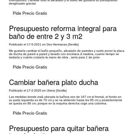
interruptores. Cambiar todo el alicatado y el suelo Me gustaría un presupuesto
desglosado gracias
Pide Precio Gratis
Presupuesto reforma integral para
baño de entre 2 y 3 m2
Publicado el 17-5-2021 en Dos Hermanas (Sevilla)
Me gustaría cambiar el baño pequeño, alicatado de paredes y suelo poner la placa
de ducha de pared a pared y lavado con encimera d madera, cuanto tiempo se
tardaría y cuánto costaría la mano de obra , sería para 1 de junio
Pide Precio Gratis
Cambiar bañera plato ducha
Publicado el 17-2-2020 en Utrera (Sevilla)
Las medidas donde está ubicada la bañera son de 167 cm el frontal, el fondo en
su parte izquierda es de 70 cm y se va abriendo hasta los 95 cm y posteriormente
se queda en 86 cm, porque en la esquina derecha coge una columna.
Pide Precio Gratis
Presupuesto para quitar bañera