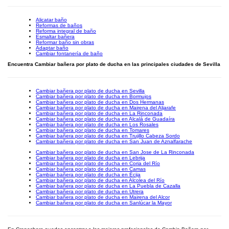
Alicatar baño
Reformas de baños
Reforma integral de baño
Esmaltar bañera
Reformar baño sin obras
Adaptar baño
Cambiar fontanería de baño
Encuentra Cambiar bañera por plato de ducha en las principales ciudades de Sevilla
Cambiar bañera por plato de ducha en Sevilla
Cambiar bañera por plato de ducha en Bormujos
Cambiar bañera por plato de ducha en Dos Hermanas
Cambiar bañera por plato de ducha en Mairena del Aljarafe
Cambiar bañera por plato de ducha en La Rinconada
Cambiar bañera por plato de ducha en Alcalá de Guadaíra
Cambiar bañera por plato de ducha en Los Rosales
Cambiar bañera por plato de ducha en Tomares
Cambiar bañera por plato de ducha en Trujillo Cabeza Sordo
Cambiar bañera por plato de ducha en San Juan de Aznalfarache
Cambiar bañera por plato de ducha en San Jose de La Rinconada
Cambiar bañera por plato de ducha en Lebrija
Cambiar bañera por plato de ducha en Coria del Río
Cambiar bañera por plato de ducha en Camas
Cambiar bañera por plato de ducha en Écija
Cambiar bañera por plato de ducha en Alcolea del Río
Cambiar bañera por plato de ducha en La Puebla de Cazalla
Cambiar bañera por plato de ducha en Utrera
Cambiar bañera por plato de ducha en Mairena del Alcor
Cambiar bañera por plato de ducha en Sanlúcar la Mayor