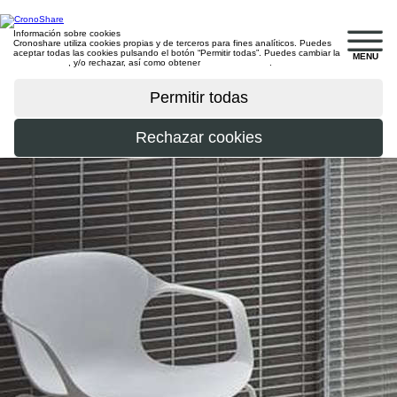
Información sobre cookies
Cronoshare utiliza cookies propias y de terceros para fines analíticos. Puedes
aceptar todas las cookies pulsando el botón “Permitir todas”. Puedes cambiar la
MENU
configuración
, y/o rechazar, así como obtener
más información
.