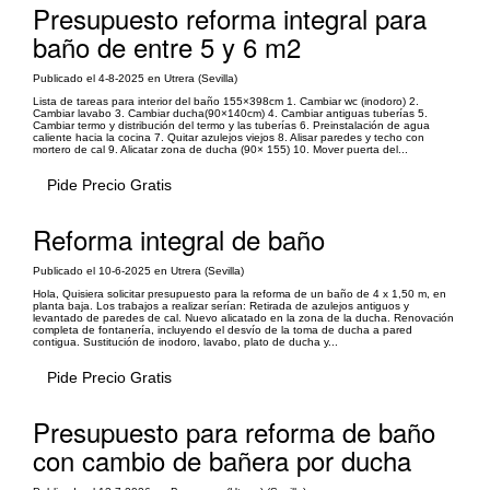
Presupuesto reforma integral para
baño de entre 5 y 6 m2
Publicado el 4-8-2025 en Utrera (Sevilla)
Lista de tareas para interior del baño 155×398cm 1. Cambiar wc (inodoro) 2.
Cambiar lavabo 3. Cambiar ducha(90×140cm) 4. Cambiar antiguas tuberías 5.
Cambiar termo y distribución del termo y las tuberías 6. Preinstalación de agua
caliente hacia la cocina 7. Quitar azulejos viejos 8. Alisar paredes y techo con
mortero de cal 9. Alicatar zona de ducha (90× 155) 10. Mover puerta del...
Pide Precio Gratis
Reforma integral de baño
Publicado el 10-6-2025 en Utrera (Sevilla)
Hola, Quisiera solicitar presupuesto para la reforma de un baño de 4 x 1,50 m, en
planta baja. Los trabajos a realizar serían: Retirada de azulejos antiguos y
levantado de paredes de cal. Nuevo alicatado en la zona de la ducha. Renovación
completa de fontanería, incluyendo el desvío de la toma de ducha a pared
contigua. Sustitución de inodoro, lavabo, plato de ducha y...
Pide Precio Gratis
Presupuesto para reforma de baño
con cambio de bañera por ducha