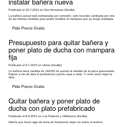
instalar bañera nueva
Publicado el 26-7-2024 en Dos Hermanas (Sevilla)
La bañera actual está estropeada por corrosión, solo necesito cambiarla por otra
de las mismas medidas para poder reutilizar la mampara que ya tengo instalada.
Pide Precio Gratis
Presupuesto para quitar bañera y
poner plato de ducha con mampara
fija
Publicado el 6-7-2023 en Utrera (Sevilla)
La bañera tiene medida de 140x50 he puesto la medida de la placa aproximada.
Espero q me dé idea el profesional cuando vaya a verla. Y como sería mejor la
obra
Pide Precio Gratis
Quitar bañera y poner plato de
ducha con plato prefabricado
Publicado el 8-4-2021 en Los Palacios y Villafranca (Sevilla)
Habría que hacer algo de tema de fontanería mejor ver sobre el terreno