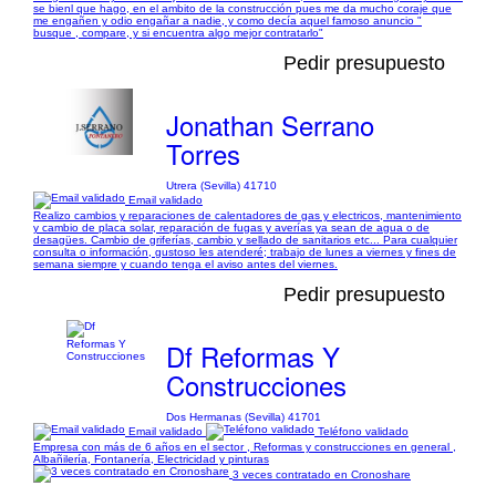
se bienl que hago, en el ambito de la construcción pues me da mucho coraje que
me engañen y odio engañar a nadie, y como decía aquel famoso anuncio "
busque , compare, y si encuentra algo mejor contratarlo"
Pedir presupuesto
Jonathan Serrano
Torres
Utrera (Sevilla) 41710
Email validado
Realizo cambios y reparaciones de calentadores de gas y electricos, mantenimiento
y cambio de placa solar, reparación de fugas y averías ya sean de agua o de
desagües. Cambio de griferías, cambio y sellado de sanitarios etc... Para cualquier
consulta o información, gustoso les atenderé; trabajo de lunes a viernes y fines de
semana siempre y cuando tenga el aviso antes del viernes.
Pedir presupuesto
Df Reformas Y
Construcciones
Dos Hermanas (Sevilla) 41701
Email validado
Teléfono validado
Empresa con más de 6 años en el sector , Reformas y construcciones en general ,
Albañilería, Fontanería, Electricidad y pinturas
3 veces contratado en Cronoshare