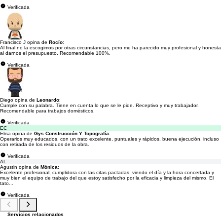
Verificada
Francisco J opina de
Rocío
:
Al final no la escogimos por otras circunstancias, pero me ha parecido muy profesional y honesta
al darnos el presupuesto. Recomendable 100%.
Verificada
Diego opina de
Leonardo
:
Cumple con su palabra. Tiene en cuenta lo que se le pide. Receptivo y muy trabajador.
Recomendable para trabajos domésticos.
Verificada
EC
Elisa opina de
Gys Construcción Y Topografía
:
Operarios muy educados, con un trato excelente, puntuales y rápidos, buena ejecución, incluso
con retirada de los residuos de la obra.
Verificada
AL
Agustin opina de
Mónica
:
Excelente profesional, cumplidora con las citas pactadas, viendo el día y la hora concertada y
muy bien el equipo de trabajo del que estoy satisfecho por la eficacia y limpieza del mismo. El
tato...
Verificada
Servicios relacionados