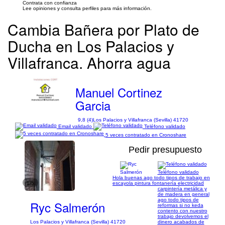
Contrata con confianza
Lee opiniones y consulta perfiles para más información.
Cambia Bañera por Plato de
Ducha en Los Palacios y
Villafranca. Ahorra agua
Manuel Cortinez
Garcia
9,8 (4)
Los Palacios y Villafranca (Sevilla) 41720
Email validado
Teléfono validado
5 veces contratado en Cronoshare
Pedir presupuesto
Teléfono validado
Hola buenas ago todo tipos de trabajo en
1/5
escayola pintura fontanería electricidad
carpintería metálica y
de madera en general
ago todo tipos de
Ryc Salmerón
reformas si no keda
contento con nuestro
trabajo devolvemos el
Los Palacios y Villafranca (Sevilla) 41720
dinero acabados de