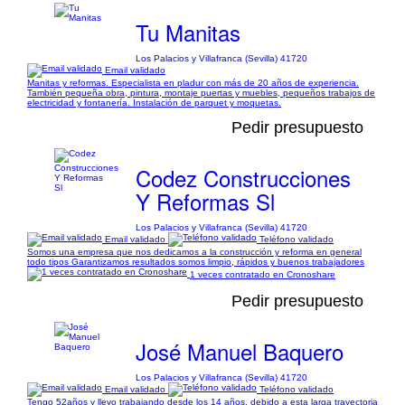
Tu Manitas
Los Palacios y Villafranca (Sevilla) 41720
Email validado
Manitas y reformas. Especialista en pladur con más de 20 años de experiencia.
También pequeña obra, pintura, montaje puertas y muebles, pequeños trabajos de
electricidad y fontanería. Instalación de parquet y moquetas.
Pedir presupuesto
Codez Construcciones
Y Reformas Sl
Los Palacios y Villafranca (Sevilla) 41720
Email validado
Teléfono validado
Somos una empresa que nos dedicamos a la construcción y reforma en general
todo tipos Garantizamos resultados somos limpio, rápidos y buenos trabajadores
1 veces contratado en Cronoshare
Pedir presupuesto
José Manuel Baquero
Los Palacios y Villafranca (Sevilla) 41720
Email validado
Teléfono validado
Tengo 52años y llevo trabajando desde los 14 años, debido a esta larga trayectoria