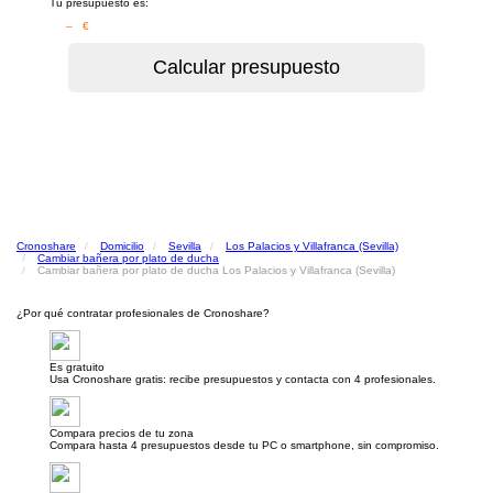
Tu presupuesto es:
– €
Cronoshare
Domicilio
Sevilla
Los Palacios y Villafranca (Sevilla)
Cambiar bañera por plato de ducha
Cambiar bañera por plato de ducha Los Palacios y Villafranca (Sevilla)
¿Por qué contratar profesionales de Cronoshare?
Es gratuito
Usa Cronoshare gratis: recibe presupuestos y contacta con 4 profesionales.
Compara precios de tu zona
Compara hasta 4 presupuestos desde tu PC o smartphone, sin compromiso.