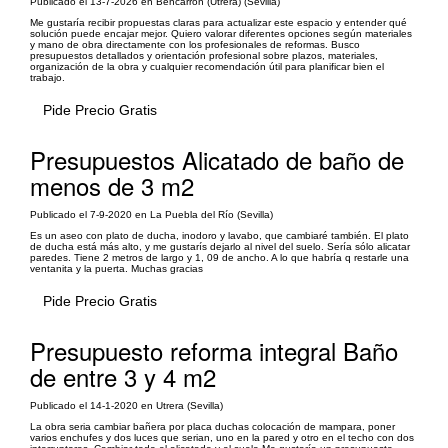
Publicado el 13-7-2026 en Bencarron (Utrera) (Sevilla)
Me gustaría recibir propuestas claras para actualizar este espacio y entender qué
solución puede encajar mejor. Quiero valorar diferentes opciones según materiales
y mano de obra directamente con los profesionales de reformas. Busco
presupuestos detallados y orientación profesional sobre plazos, materiales,
organización de la obra y cualquier recomendación útil para planificar bien el
trabajo.
Pide Precio Gratis
Presupuestos Alicatado de baño de
menos de 3 m2
Publicado el 7-9-2020 en La Puebla del Río (Sevilla)
Es un aseo con plato de ducha, inodoro y lavabo, que cambiaré también. El plato
de ducha está más alto, y me gustarís dejarlo al nivel del suelo. Sería sólo alicatar
paredes. Tiene 2 metros de largo y 1, 09 de ancho. A lo que habría q restarle una
ventanita y la puerta. Muchas gracias
Pide Precio Gratis
Presupuesto reforma integral Baño
de entre 3 y 4 m2
Publicado el 14-1-2020 en Utrera (Sevilla)
La obra seria cambiar bañera por placa duchas colocación de mampara, poner
varios enchufes y dos luces que serian, uno en la pared y otro en el techo con dos