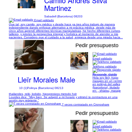
Camilo Andres Silva
Martinez
Sabadell (Barcelona) 08203
Email validado
Que tal, soy camilo, soy médico y desde hace ya tres años trabajo de manera
independiente dando enfoque alternativo a mi práctica médica, desde más de
cinco años aprendí diferentes técnicas manipulativas, he hecho diferentes cursos,
talleres, y priorizo la perspectiva integral y holística al momento de atender a mis
pacientes. Considero que el cuidado a la salud, empieza desde una mirada hacia...
Pedir presupuesto
Email validado
1/7
Teléfono validado
Responde rápido
Lleïr Morales Male
Hola soy lleïr, hago
masajes en un centro
en polinyà del valles
(barcelona), titulado
10 (1)
Polinya (Barcelona) 08213
en: , shiatsu, masaje
thailandes, reiki, kobido, hipopresivos metodo hxit
Lourdes dice:
"Muy bien. Se adaptó a mi horario y eliminó la contractura en una
sesión muy relajante "
7 veces contratado en Cronoshare
Pedir presupuesto
Email validado