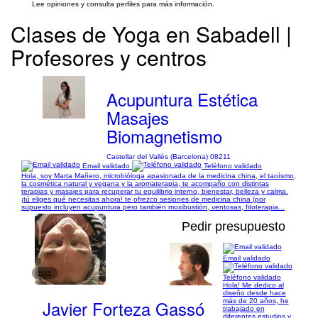
Lee opiniones y consulta perfiles para más información.
Clases de Yoga en Sabadell |
Profesores y centros
Acupuntura Estética
Masajes
Biomagnetismo
Castellar del Vallès (Barcelona) 08211
Email validado
Teléfono validado
Hola, soy Marta Mañero, microbióloga apasionada de la medicina china, el taoísmo,
la cosmética natural y vegana y la aromaterapia, te acompaño con distintas
terapias y masajes para recuperar tu equilibrio interno, bienestar, belleza y calma.
¡tú eliges qué necesitas ahora! te ofrezco sesiones de medicina china (por
supuesto incluyen acupuntura pero también moxibustión, ventosas, fitoterapia...
Pedir presupuesto
Email validado
1/11
Teléfono validado
Hola! Me dedico al
diseño desde hace
Javier Forteza Gassó
más de 20 años, he
trabajado en
diferentes estudios y