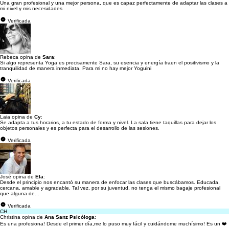
Una gran profesional y una mejor persona, que es capaz perfectamente de adaptar las clases a
mi nivel y mis necesidades
Verificada
Rebeca opina de
Sara
:
Si algo representa Yoga es precisamente Sara, su esencia y energía traen el positivismo y la
tranquilidad de manera inmediata. Para mi no hay mejor Yoguini
Verificada
Laia opina de
Cy
:
Se adapta a tus horarios, a tu estado de forma y nivel. La sala tiene taquillas para dejar los
objetos personales y es perfecta para el desarrollo de las sesiones.
Verificada
José opina de
Ela
:
Desde el principio nos encantó su manera de enfocar las clases que buscábamos. Educada,
cercana, amable y agradable. Tal vez, por su juventud, no tenga el mismo bagaje profesional
que alguna de...
Verificada
CH
Christina opina de
Ana Sanz Psicóloga
:
Es una profesiona! Desde el primer día,me lo puso muy fácil y cuidándome muchísimo! Es un ❤️