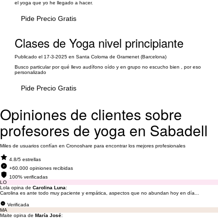
el yoga que yo he llegado a hacer.
Pide Precio Gratis
Clases de Yoga nivel principiante
Publicado el 17-3-2025 en Santa Coloma de Gramenet (Barcelona)
Busco particular por qué llevo audífono oído y en grupo no escucho bien , por eso
personalizado
Pide Precio Gratis
Opiniones de clientes sobre
profesores de yoga en Sabadell
Miles de usuarios confían en Cronoshare para encontrar los mejores profesionales
4.8/5 estrellas
+60.000 opiniones recibidas
100% verificadas
LO
Lola opina de
Carolina Luna
:
Carolina es ante todo muy paciente y empática, aspectos que no abundan hoy en día...
Verificada
MA
Maite opina de
María José
: