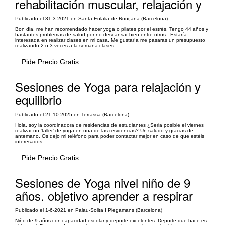
rehabilitación muscular, relajación y
Publicado el 31-3-2021 en Santa Eulalia de Ronçana (Barcelona)
Bon dia, me han recomendado hacer yoga o pilates por el estrés. Tengo 44 años y
bastantes problemas de salud por no descansar bien entre otros . Estaría
interesada en realizar clases en mi casa. Me gustaría me pasaras un presupuesto
realizando 2 o 3 veces a la semana clases.
Pide Precio Gratis
Sesiones de Yoga para relajación y
equilibrio
Publicado el 21-10-2025 en Terrassa (Barcelona)
Hola, soy la coordinadora de residencias de estudiantes ¿Seria posible el viernes
realizar un 'taller' de yoga en una de las residencias? Un saludo y gracias de
antemano. Os dejo mi teléfono para poder contactar mejor en caso de que estéis
interesados
Pide Precio Gratis
Sesiones de Yoga nivel niño de 9
años. objetivo aprender a respirar
Publicado el 1-6-2021 en Palau-Solita I Plegamans (Barcelona)
Niño de 9 años con capacidad escolar y deporte excelentes. Deporte que hace es