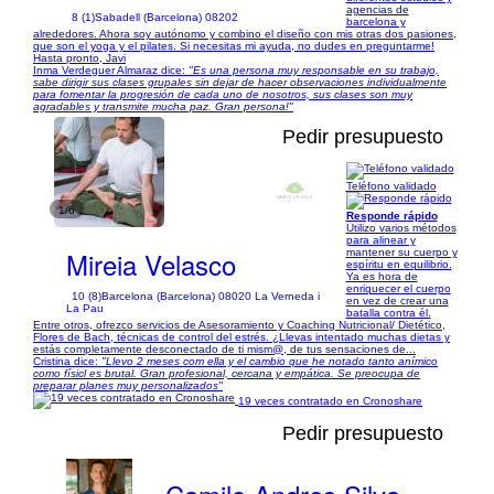
agencias de
8 (1)
Sabadell (Barcelona) 08202
barcelona y
alrededores. Ahora soy autónomo y combino el diseño con mis otras dos pasiones,
que son el yoga y el pilates. Si necesitas mi ayuda, no dudes en preguntarme!
Hasta pronto, Javi
Inma Verdeguer Almaraz dice:
"Es una persona muy responsable en su trabajo,
sabe dirigir sus clases grupales sin dejar de hacer observaciones individualmente
para fomentar la progresión de cada uno de nosotros, sus clases son muy
agradables y transmite mucha paz. Gran persona!"
Pedir presupuesto
Teléfono validado
1/6
Responde rápido
Utilizo varios métodos
para alinear y
Mireia Velasco
mantener su cuerpo y
espíritu en equilibrio.
Ya es hora de
enriquecer el cuerpo
10 (8)
Barcelona (Barcelona) 08020 La Verneda i
en vez de crear una
La Pau
batalla contra él.
Entre otros, ofrezco servicios de Asesoramiento y Coaching Nutricional/ Dietético,
Flores de Bach, técnicas de control del estrés. ¿Llevas intentado muchas dietas y
estás completamente desconectado de ti mism@, de tus sensaciones de...
Cristina dice:
"Llevo 2 meses com ella y el cambio que he notado tanto anímico
como físicl es brutal. Gran profesional, cercana y empática. Se preocupa de
preparar planes muy personalizados"
19 veces contratado en Cronoshare
Pedir presupuesto