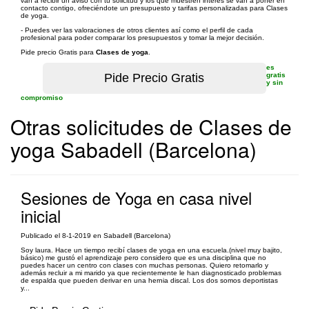
van a recibir un aviso con tu solicitud y los que muestren interés se van a poner en
contacto contigo, ofreciéndote un presupuesto y tarifas personalizadas para Clases
de yoga.
- Puedes ver las valoraciones de otros clientes así como el perfil de cada
profesional para poder comparar los presupuestos y tomar la mejor decisión.
Pide precio Gratis para
Clases de yoga
.
es
gratis
y sin
compromiso
Otras solicitudes de Clases de
yoga Sabadell (Barcelona)
Sesiones de Yoga en casa nivel
inicial
Publicado el 8-1-2019 en Sabadell (Barcelona)
Soy laura. Hace un tiempo recibí clases de yoga en una escuela.(nivel muy bajito,
básico) me gustó el aprendizaje pero considero que es una disciplina que no
puedes hacer un centro con clases con muchas personas. Quiero retomarlo y
además recluir a mi marido ya que recientemente le han diagnosticado problemas
de espalda que pueden derivar en una hernia discal. Los dos somos deportistas
y...