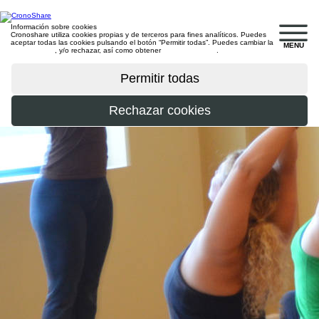
Información sobre cookies
Cronoshare utiliza cookies propias y de terceros para fines analíticos. Puedes
aceptar todas las cookies pulsando el botón “Permitir todas”. Puedes cambiar la
MENU
configuración
, y/o rechazar, así como obtener
más información
.