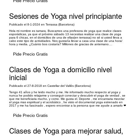
Pide Precio Gratis
Sesiones de Yoga nivel principiante
Publicado el 8-1-2024 en Terrassa (Barcelona)
Hola mi nombre es tamara. Buscamos una profesora de yoga que realice clases
esporádicas, ya que el próximo sábado 13 necesitas realizar una clase de yoga
para 6 chicas, en el domicilios de una de ellas(en terrassa) no sé si usted lleva a
cabo este tipo de actividades. Nos gustaría llevar a casa una clase de una hora/
hora y media. ¿Cuánto bos costaría? Millones de gracias de antemano....
Pide Precio Gratis
Clases de Yoga a domicilio nivel
inicial
Publicado el 27-8-2018 en Castellar del Vallès (Barcelona)
Tengo 41 años y he leido mucho y me. He informado mucho respecto al yoga y
nunca he podido relajarme y conseguir conectar y descubrir el yoga de verdad , se
que me beneficiaria mucho, y como. Me gusta el. Deporte , me encantaria mezclar
el yoga mas espiritual y el acrobático , he visto el documental yoga estrenado en
2017 y me ha fascinado , espero encontrar a la persona que me ayude a amarlo ❤
Pide Precio Gratis
Clases de Yoga para mejorar salud,