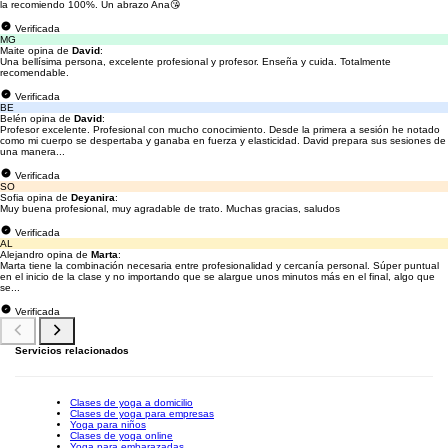
la recomiendo 100%. Un abrazo Ana😘
Verificada
MG
Maite opina de
David
:
Una bellísima persona, excelente profesional y profesor. Enseña y cuida. Totalmente
recomendable.
Verificada
BE
Belén opina de
David
:
Profesor excelente. Profesional con mucho conocimiento. Desde la primera a sesión he notado
como mi cuerpo se despertaba y ganaba en fuerza y elasticidad. David prepara sus sesiones de
una manera...
Verificada
SO
Sofia opina de
Deyanira
:
Muy buena profesional, muy agradable de trato. Muchas gracias, saludos
Verificada
AL
Alejandro opina de
Marta
:
Marta tiene la combinación necesaria entre profesionalidad y cercanía personal. Súper puntual
en el inicio de la clase y no importando que se alargue unos minutos más en el final, algo que
se...
Verificada
Servicios relacionados
Clases de yoga a domicilio
Clases de yoga para empresas
Yoga para niños
Clases de yoga online
Yoga para embarazadas