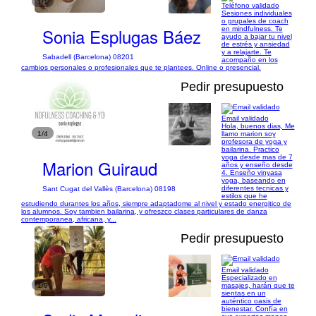
1/1
Teléfono validado
Sesiones individuales
o grupales de coach
Sonia Esplugas Báez
en mindfulness. Te
ayudo a bajar tu nivel
de estrés y ansiedad
y a relajarte. Te
Sabadell (Barcelona) 08201
acompaño en los
cambios personales o profesionales que te plantees. Online o presencial.
Pedir presupuesto
Email validado
Hola, buenos dias, Me
1/4
llamo marion soy
profesora de yoga y
bailarina. Practico
yoga desde mas de 7
Marion Guiraud
años y enseño desde
4. Enseño vinyasa
yoga, baseando en
diferentes tecnicas y
Sant Cugat del Vallès (Barcelona) 08198
estilos que he
estudiendo durantes los años, siempre adaptadome al nivel y estado energitico de
los alumnos. Soy tambien bailarina, y ofreszco clases particulares de danza
contemporanea, africana, y...
Pedir presupuesto
Email validado
Especializado en
1/9
masajes, harán que te
sientas en un
auténtico oasis de
bienestar. Confía en