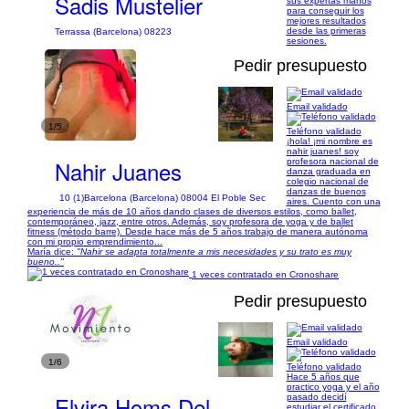
Sadis Mustelier
sus expertas manos
para conseguir los
mejores resultados
desde las primeras
Terrassa (Barcelona) 08223
sesiones.
Pedir presupuesto
Email validado
1/5
Teléfono validado
¡hola! ¡mi nombre es
nahir juanes! soy
Nahir Juanes
profesora nacional de
danza graduada en
colegio nacional de
danzas de buenos
10 (1)
Barcelona (Barcelona) 08004 El Poble Sec
aires. Cuento con una
experiencia de más de 10 años dando clases de diversos estilos, como ballet,
contemporáneo, jazz, entre otros. Además, soy profesora de yoga y de ballet
fitness (método barre). Desde hace más de 5 años trabajo de manera autónoma
con mi propio emprendimiento...
María dice:
"Nahir se adapta totalmente a mis necesidades y su trato es muy
bueno.."
1 veces contratado en Cronoshare
Pedir presupuesto
Email validado
1/6
Teléfono validado
Hace 5 años que
practico yoga y el año
Elvira Homs Del
pasado decidí
estudiar el certificado