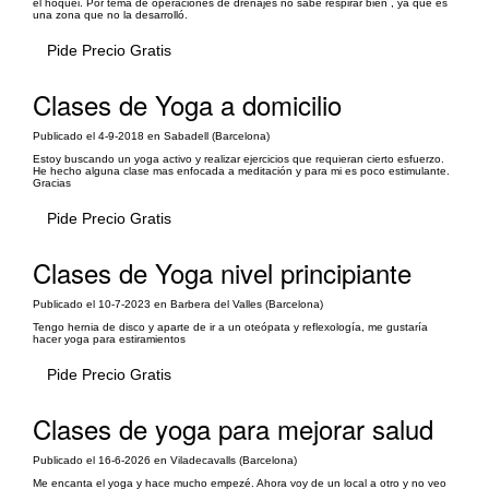
el hoquei. Por tema de operaciones de drenajes no sabe respirar bien , ya que es
una zona que no la desarrolló.
Pide Precio Gratis
Clases de Yoga a domicilio
Publicado el 4-9-2018 en Sabadell (Barcelona)
Estoy buscando un yoga activo y realizar ejercicios que requieran cierto esfuerzo.
He hecho alguna clase mas enfocada a meditación y para mi es poco estimulante.
Gracias
Pide Precio Gratis
Clases de Yoga nivel principiante
Publicado el 10-7-2023 en Barbera del Valles (Barcelona)
Tengo hernia de disco y aparte de ir a un oteópata y reflexología, me gustaría
hacer yoga para estiramientos
Pide Precio Gratis
Clases de yoga para mejorar salud
Publicado el 16-6-2026 en Viladecavalls (Barcelona)
Me encanta el yoga y hace mucho empezé. Ahora voy de un local a otro y no veo