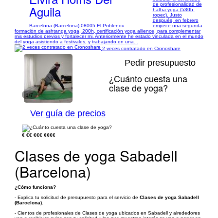
de profesionalidad de
Aguila
hatha yoga (530h,
ropec). Justo
después, en febrero
Barcelona (Barcelona) 08005 El Poblenou
empece una segunda
formación de ashtanga yoga, 200h, certificación yoga allience, para complementar
mis estudios previos y fortalecer mi. Anteriormente he estado vinculada en el mundo
del yoga asistiendo a festivales, y trabajando en una...
2 veces contratado en Cronoshare
Pedir presupuesto
¿Cuánto cuesta una
clase de yoga?
1/7
Ver guía de precios
€
€€
€€€
€€€€
Clases de yoga Sabadell
(Barcelona)
¿Cómo funciona?
- Explica tu solicitud de presupuesto para el servicio de
Clases de yoga Sabadell
(Barcelona)
.
- Cientos de profesionales de Clases de yoga ubicados en Sabadell y alrededores