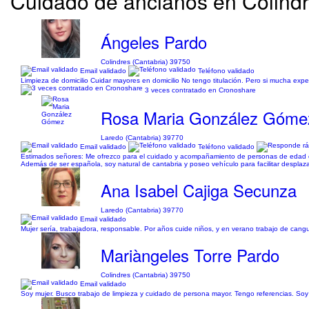
Cuidado de ancianos en Colindre
Ángeles Pardo
Colindres (Cantabria) 39750
Email validado
Teléfono validado
Limpieza de domicilio Cuidar mayores en domicilio No tengo titulación. Pero si mucha exper
3 veces contratado en Cronoshare
Rosa Maria González Góme
Laredo (Cantabria) 39770
Email validado
Teléfono validado
Estimados señores: Me ofrezco para el cuidado y acompañamiento de personas de edad o niño
Además de ser española, soy natural de cantabria y poseo vehículo para facilitar desplaz
Ana Isabel Cajiga Secunza
Laredo (Cantabria) 39770
Email validado
Mujer sería, trabajadora, responsable. Por años cuide niños, y en verano trabajo de cang
Mariàngeles Torre Pardo
Colindres (Cantabria) 39750
Email validado
Soy mujer. Busco trabajo de limpieza y cuidado de persona mayor. Tengo referencias. Soy