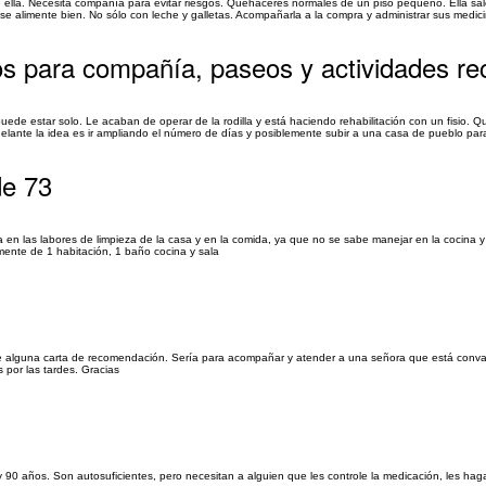
e ella. Necesita compañía para evitar riesgos. Quehaceres normales de un piso pequeño. Ella sa
e alimente bien. No sólo con leche y galletas. Acompañarla a la compra y administrar sus medici
s para compañía, paseos y actividades re
uede estar solo. Le acaban de operar de la rodilla y está haciendo rehabilitación con un fisio. 
lante la idea es ir ampliando el número de días y posiblemente subir a una casa de pueblo para
de 73
 en las labores de limpieza de la casa y en la comida, ya que no se sabe manejar en la cocina 
lmente de 1 habitación, 1 baño cocina y sala
ene alguna carta de recomendación. Sería para acompañar y atender a una señora que está conva
 por las tardes. Gracias
 90 años. Son autosuficientes, pero necesitan a alguien que les controle la medicación, les hag