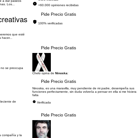
le a dar paseos
nas. Los...
+60.000 opiniones recibidas
Pide Precio Gratis
creativas
100% verificadas
Queremos que esté
 hacer...
Pide Precio Gratis
y no se preocupa
Chelo opina de
Ninoska
:
Pide Precio Gratis
Ninoska, es una maravilla, muy pendiente de mi padre, desempeña sus
funciones perfectamente, sin duda volvería a pensar en ella si me hiciera
falta
leciente de
Verificada
Pide Precio Gratis
a compañía y la