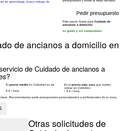
presupuestos y tomar la mejor decisión.
idad de aprendisaje, busco trabajo de
Pedir presupuesto
Pide precio Gratis para
Cuidado de
ancianos a domicilio
.
es gratis y sin compromiso
ado de ancianos a domicilio en
servicio de Cuidado de ancianos a
res?
El
precio medio
en Colindres es de
Es el
precio más caro
que suelen
cobrar en Colindres
8 €
/
hora
↑
9 €
/
hora
es clave. Recomendamos pedir presupuestos personalizados a profesionales de tu zona.
Otras solicitudes de