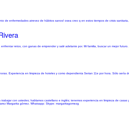
to de enfermedades atrevez de hábitos sanos! osea creo q en estos tiempos de crisis sanitaria,
Rivera
 enfrentar retos, con ganas de emprender y salir adelante por. Mi familia, buscar un mejor futuro.
oras. Experiencia en limpieza de hoteles y como dependienta Serian 11e por hora. Sólo sería d
 trabajar con ustedes; hablamos castellano e inglés; tenemos experiencia en limpieza de casas y
o juarez Margarita gómez. Whatsapp: Skype: margaritagomezg