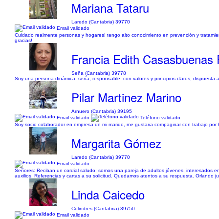
Mariana Tataru
Laredo (Cantabria) 39770
Email validado
Cuidado realmente personas y hogares! tengo alto conocimiento en prevención y tratamien
gracias!
Francia Edith Casasbuenas 
Seña (Cantabria) 39778
Soy una persona dinámica, sería, responsable, con valores y principios claros, dispuesta a
Pilar Martinez Marino
Arnuero (Cantabria) 39195
Email validado
Teléfono validado
Soy socio colaborador en empresa de mi marido, me gustaria compaginar con trabajo por h
Margarita Gómez
Laredo (Cantabria) 39770
Email validado
Señores: Reciban un cordial saludo; somos una pareja de adultos jóvenes, interesados en
auxilios. Referencias y cartas a su solicitud. Quedamos atentos a su respuesta. Orland
Linda Caicedo
Colindres (Cantabria) 39750
Email validado