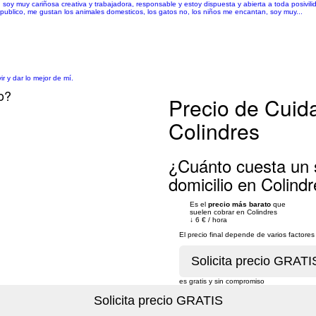
 soy muy cariñosa creativa y trabajadora, responsable y estoy dispuesta y abierta a toda posivil
ublico, me gustan los animales domesticos, los gatos no, los niños me encantan, soy muy...
r y dar lo mejor de mí.
o?
Precio de Cuid
Colindres
¿Cuánto cuesta un 
domicilio en Colind
Es el
precio más barato
que
suelen cobrar en Colindres
↓
6 €
/
hora
El precio final depende de varios factor
es gratis y sin compromiso