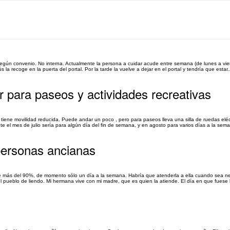
 según convenio. No interna. Actualmente la persona a cuidar acude entre semana (de lunes a vie
la recoge en la puerta del portal. Por la tarde la vuelve a dejar en el portal y tendría que estar..
 para paseos y actividades recreativas
iene movilidad reducida. Puede andar un poco , pero para paseos lleva una silla de ruedas eléc
e el mes de julio sería para algún día del fin de semana, y en agosto para varios días a la seman
 personas ancianas
e más del 90%, de momento sólo un día a la semana. Habría que atenderla a ella cuando sea nece
l pueblo de liendo. Mi hermana vive con mi madre, que es quien la atiende. El día en que fuese l