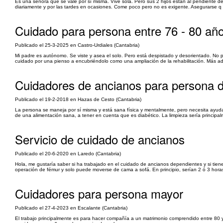
Es una señora que se vale por sí misma. Vive sola. Pero sus 2 hijos están al pendiente d
diariamente y por las tardes en ocasiones. Come poco pero no es exigente. Asegurarse q s
Cuidado para persona entre 76 - 80 año
Publicado el 25-3-2025 en Castro-Urdiales (Cantabria)
Mi padre es autónomo. Se viste y asea el solo. Pero está despistado y desorientado. No p
cuidado por una pienso a encubriéndolo como una ampliación de la rehabilitación. Más ade
Cuidadores de ancianos para persona 
Publicado el 19-2-2018 en Hazas de Cesto (Cantabria)
La persona se maneja por sí misma y está sana física y mentalmente, pero necesita ayuda
de una alimentación sana, a tener en cuenta que es diabético. La limpieza sería principa
Servicio de cuidado de ancianos
Publicado el 20-6-2020 en Laredo (Cantabria)
Hola, me gustaría saber si ha trabajado en el cuidado de ancianos dependientes y si ti
operación de fémur y solo puede moverse de cama a sofá. En principio, serían 2 ó 3 horas
Cuidadores para persona mayor
Publicado el 27-4-2023 en Escalante (Cantabria)
El trabajo principalmente es para hacer compañía a un matrimonio comprendido entre 80 y