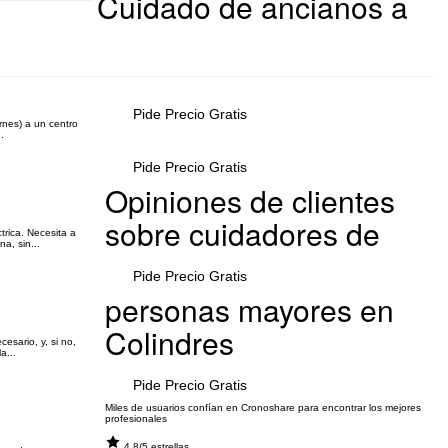
Cuidado de ancianos a
Pide Precio Gratis
rnes) a un centro
.
Pide Precio Gratis
Opiniones de clientes
sobre cuidadores de
trica. Necesita a
a, sin...
Pide Precio Gratis
personas mayores en
Colindres
sario, y, si no,
a...
Pide Precio Gratis
Miles de usuarios confían en Cronoshare para encontrar los mejores
profesionales
4.8/5 estrellas