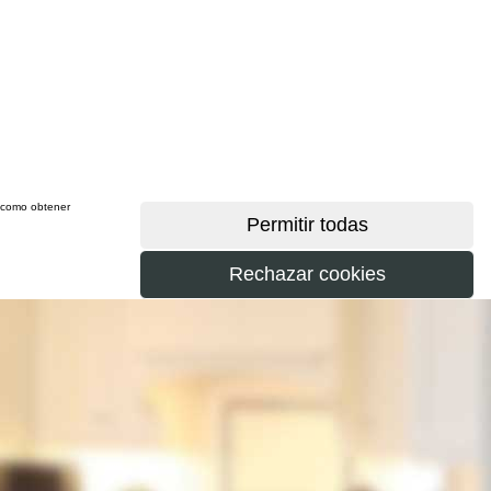
sí como obtener
más