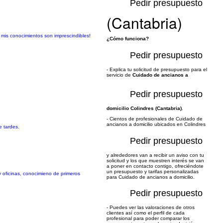
Pedir presupuesto
(Cantabria)
 mis conocimientos son imprescindibles!
¿Cómo funciona?
Pedir presupuesto
- Explica tu solicitud de presupuesto para el
servicio de
Cuidado de ancianos a
Pedir presupuesto
domicilio Colindres (Cantabria)
.
- Cientos de profesionales de Cuidado de
ancianos a domicilio ubicados en Colindres
e tardes.
Pedir presupuesto
y alrededores van a recibir un aviso con tu
solicitud y los que muestren interés se van
a poner en contacto contigo, ofreciéndote
un presupuesto y tarifas personalizadas
 oficinas, conocimieno de primeros
para Cuidado de ancianos a domicilio.
Pedir presupuesto
- Puedes ver las valoraciones de otros
clientes así como el perfil de cada
profesional para poder comparar los