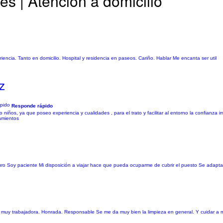
s | Atención a domicilio
iencia. Tanto en domicilio. Hospital y residencia en paseos. Cariño. Hablar Me encanta ser util
z
Responde rápido
s, ya que poseo experiencia y cualidades , para el trato y facilitar al entorno la confianza imp
amientos
uro Soy paciente Mi disposición a viajar hace que pueda ocuparme de cubrir el puesto Se adaptar
 muy trabajadora. Honrada. Responsable Se me da muy bien la limpieza en general. Y cuidar a m