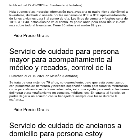
Publicado el 22-12-2020 en Santander (Cantabria)
Hola buenos días, necesito información para ayudar a mi padre (tiene alzhéimer) a
levantarse, ducharle o asearle por las mañanas de 8'30 a 9'30 aproximadamente,
de lunes a viernes para ir al centro de día. Los fines de semana y festivos seria de
10'30 a 11'30, estos días no va al centro. Mi padre anda pero cada día le cuesta
mas sobre todo al levantarse. Tiene 86 años y mi madre 82 y ya...
Pide Precio Gratis
Servicio de cuidado para persona
mayor para acompañamiento al
médico y recados, control de la
Publicado el 21-10-2021 en Maliaño (Cantabria)
Se trata de una mujer de 76 años, no dependiente, pero que está comenzando
con problemas de demencia y necesita supervisión tanto para tomar la medicación
como para alimentarse de forma adecuada, así como ayuda para realizar las tareas
del hogar y acompañamiento en compras, médicos, etc. En cuanto al horario, se
podría llegar a un acuerdo con la trabajadora siempre que fuese durante la
mañana...
Pide Precio Gratis
Servicio de cuidado de ancianos a
domicilio para persona estoy