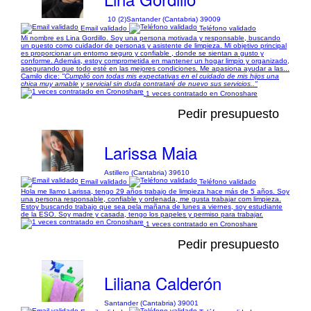
10 (2)
Santander (Cantabria) 39009
Email validado
Teléfono validado
Mi nombre es Lina Gordillo. Soy una persona motivada y responsable, buscando
un puesto como cuidador de personas y asistente de limpieza. Mi objetivo principal
es proporcionar un entorno seguro y confiable , donde se sientan a gusto y
conforme. Además, estoy comprometida en mantener un hogar limpio y organizado,
asegurando que todo esté en las mejores condiciones. Me apasiona ayudar a las...
Camilo dice:
"Cumplió con todas mis expectativas en el cuidado de mis hijos una
chica muy amable y servicial sin duda contrataré de nuevo sus servicios.."
1 veces contratado en Cronoshare
Pedir presupuesto
Larissa Maia
Astillero (Cantabria) 39610
Email validado
Teléfono validado
Hola me llamo Larissa, tengo 29 años trabajo de limpieza hace más de 5 años. Soy
una persona responsable, confiable y ordenada, me gusta trabajar com limpieza.
Estoy buscando trabajo que sea pela mañana de lunes a viernes, soy estudiante
de la ESO. Soy madre y casada, tengo los papeles y permiso para trabajar.
1 veces contratado en Cronoshare
Pedir presupuesto
Liliana Calderón
Santander (Cantabria) 39001