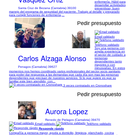
enfermería. Hábil para
desarrollar actividades
Santa Cruz de Bezana (Cantabria) 39100
preventivas, buen
manejo del programa de seguridad del paciente. Trabajo al detalle y preparado
para cumplir funciones de enfermería,...
Pedir presupuesto
Email validado
1/4
Teléfono validado
Soy una persona con
amplia experiencia en
Carlos Alzaga Alonso
el sector de cuidado a
personas
dependientes tanto
mayores o con
Penagos (Cantabria) 39627
minusvalías. En estos
momentos nos hemos coordinado varios profesionales del sector socio sanitario,
para poder dar respuesta a las demandas que cada día son mas las personas
dependientes que precisan de nuestros servicios. Si lo que quiere es que su
familiar este bien atendido, con...
3 veces contratado en Cronoshare
Pedir presupuesto
Aurora Lopez
Renedo de Pielagos (Cantabria) 39470
Email validado
Teléfono validado
Responde rápido
Compañía a persona mayor, ayuda a domicilio, limpieza, planchado, cocina