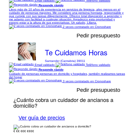
Email validado
Teléfono validado
Responde rápido
Llevo más de 10 años de experiencia en servicios de limpieza, algo menos en el
cuidado de personas mayores. Me considero una persona honrada, responsable y
que cumple con sus tareas diligentemente. Ofrezco total disposición a aprender y
me adapto con facilidad a cualquier situación. Agradezco esta oportunidad y
espero estar a la altura de sus expectativas. Un saludo, Liliana.
2 veces contratado en Cronoshare
Pedir presupuesto
Te Cuidamos Horas
Santander (Cantabria) 39011
Email validado
Teléfono validado
Responde rápido
Cuidado de personas personas en domicilio y hospitales, también realizamos tareas
del hogar
3 veces contratado en Cronoshare
Pedir presupuesto
¿Cuánto cobra un cuidador de ancianos a
domicilio?
Ver guía de precios
€
€€
€€€
€€€€