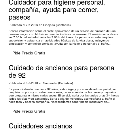
Cuidador para higiene personal,
compañía, ayuda para comer,
paseos
Publicado el 2-6-2026 en Hinojedo (Cantabria)
Solicito información sobre el coste aproximado de un servicio de cuidado de una
persona mayor con Alzheimer durante los fines de semana. El servicio sería desde
las 7:00 h del sábado hasta las 7:00 h del lunes. La persona a cuidar requiere
supervisión y asistencia en actividades básicas de la vida diaria, incluyendo
preparación y control de comidas, ayuda con la higiene personal y el baño,...
Pide Precio Gratis
Cuidado de ancianos para persona
de 92
Publicado el 3-7-2018 en Santander (Cantabria)
Es para mi abuela que tiene 92 años, esta ciega y por comodidad usa pañal, se
despista un poco y no sabe donde está, no se acuerda de las cosas y hay ratos
que pregunta lo mismo varias veces. El servicio sería por las tardes unas 3-4 horas
todos los días y en santander. Sería darla de merendar, acompañarla al baño si
hace falta y hacerla compañía. Necesitaríamos saber precio mensual y en...
Pide Precio Gratis
Cuidadores ancianos