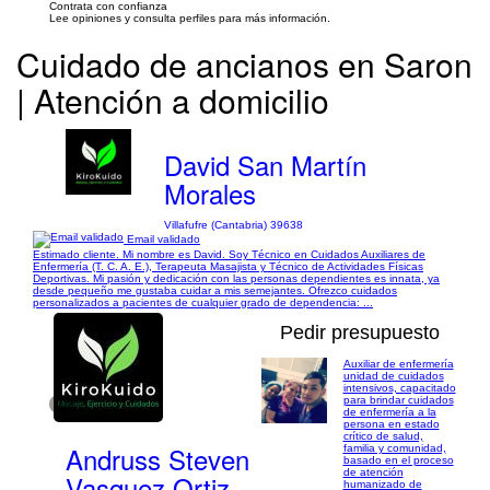
Contrata con confianza
Lee opiniones y consulta perfiles para más información.
Cuidado de ancianos en Saron
| Atención a domicilio
David San Martín
Morales
Villafufre (Cantabria) 39638
Email validado
Estimado cliente. Mi nombre es David. Soy Técnico en Cuidados Auxiliares de
Enfermería (T. C. A. E.), Terapeuta Masajista y Técnico de Actividades Físicas
Deportivas. Mi pasión y dedicación con las personas dependientes es innata, ya
desde pequeño me gustaba cuidar a mis semejantes. Ofrezco cuidados
personalizados a pacientes de cualquier grado de dependencia: ...
Pedir presupuesto
Auxiliar de enfermería
unidad de cuidados
intensivos, capacitado
para brindar cuidados
1/4
de enfermería a la
persona en estado
crítico de salud,
Andruss Steven
familia y comunidad,
basado en el proceso
de atención
Vasquez Ortiz
humanizado de