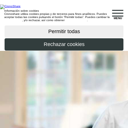
Información sobre cookies
Cronoshare utiliza cookies propias y de terceros para fines analíticos. Puedes
aceptar todas las cookies pulsando el botón “Permitir todas”. Puedes cambiar la
MENU
configuración
, y/o rechazar, así como obtener
más información
.