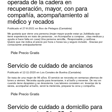
operada de la cadera en
recuperación, mayor, con para
compañía, acompañamiento al
médico y recados
Publicado el 27-8-2021 en Boo de Pielagos (Cantabria)
Me gustaria que viene una persona (mujer mayor puede estar ya Jubildada que
tiene experiencia en trato de personas , en Acompañar a compras , citas medicas y
ayuda si hace falta en casa) Una persona sencilla,. Responsable y cariñosa .
Quiero que me indica el precio por hora o horas iva y seguro incluido . Gracias por
contactarme anticipadamente
Pide Precio Gratis
Servicio de cuidado de ancianos
Publicado el 12-11-2020 en Los Corrales de Buelna (Cantabria)
Se trata de una mujer de 96 años. El servicio se necesita en semanas alternas de
lunes a viernes. Necesita ayuda para levantarse, ir al baño y moverse. De vez en
cuando tiene despistes y se desorienta. Las labores consisten en: levantar de la
siesta, acompañar al baño, servir la merienda, preparar la cena y compañía.
Pide Precio Gratis
Servicio de cuidado a domicilio para