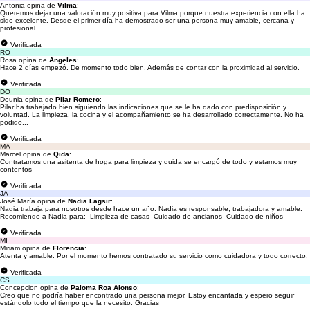
Antonia opina de
Vilma
:
Queremos dejar una valoración muy positiva para Vilma porque nuestra experiencia con ella ha
sido excelente. Desde el primer día ha demostrado ser una persona muy amable, cercana y
profesional....
Verificada
RO
Rosa opina de
Angeles
:
Hace 2 días empezó. De momento todo bien. Además de contar con la proximidad al servicio.
Verificada
DO
Dounia opina de
Pilar Romero
:
Pilar ha trabajado bien siguiendo las indicaciones que se le ha dado con predisposición y
voluntad. La limpieza, la cocina y el acompañamiento se ha desarrollado correctamente. No ha
podido...
Verificada
MA
Marcel opina de
Qida
:
Contratamos una asitenta de hoga para limpieza y quida se encargó de todo y estamos muy
contentos
Verificada
JA
José María opina de
Nadia Lagsir
:
Nadia trabaja para nosotros desde hace un año. Nadia es responsable, trabajadora y amable.
Recomiendo a Nadia para: -Limpieza de casas -Cuidado de ancianos -Cuidado de niños
Verificada
MI
Miriam opina de
Florencia
:
Atenta y amable. Por el momento hemos contratado su servicio como cuidadora y todo correcto.
Verificada
CS
Concepcion opina de
Paloma Roa Alonso
:
Creo que no podría haber encontrado una persona mejor. Estoy encantada y espero seguir
estándolo todo el tiempo que la necesito. Gracias