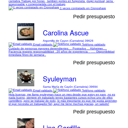
cántabra Trabajo por horas , tambien portes en furgoneta ,mujer puntual, sería ,
responsable y comprometida con el trabajo
1 veces contratado en Cronoshare
Pedir presupuesto
Carolina Ascue
Argomilla de Cayon (Cantabria) 39626
Email validado
Teléfono validado
Cuidado de personas mayores dependientes.... Postrados ... Alzheimer.....
Paciencia respeto responsabilidad ..20 años de experiencia. . ..... Disponibilidad
inmediata fines de semana .
Pedir presupuesto
Syuleyman
Santa María de Cayón (Cantabria) 39694
Email validado
Teléfono validado
Hola buenas, me llamo syuleyman hace un mes desde que estoy en paro, no es
nada bueno, siempre eh trabajado tengo bastantes cursos echos uno de ellos
carretillero, pero se trabajar de todo, lo más importante es que me gusta aprender,
el que necesita un trabajador fiel, aquí me tiene muchas gracias, un saludo!
Pedir presupuesto
Lina Gordillo