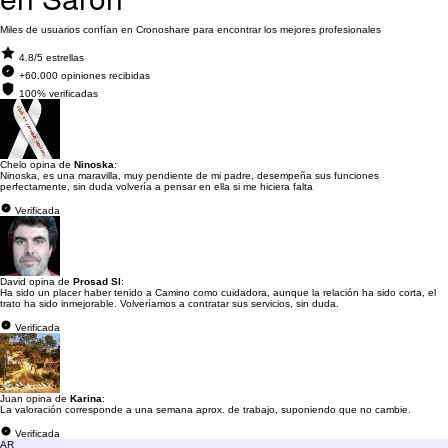
Miles de usuarios confían en Cronoshare para encontrar los mejores profesionales
4.8/5 estrellas
+60.000 opiniones recibidas
100% verificadas
Chelo opina de
Ninoska
:
Ninoska, es una maravilla, muy pendiente de mi padre, desempeña sus funciones
perfectamente, sin duda volvería a pensar en ella si me hiciera falta
Verificada
David opina de
Prosad Sl
:
Ha sido un placer haber tenido a Camino como cuidadora, aunque la relación ha sido corta, el
trato ha sido inmejorable. Volveríamos a contratar sus servicios, sin duda.
Verificada
Juan opina de
Karina
:
La valoración corresponde a una semana aprox. de trabajo, suponiendo que no cambie.
Verificada
AR