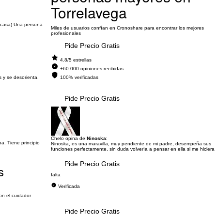
Torrelavega
n casa) Una persona
Miles de usuarios confían en Cronoshare para encontrar los mejores
profesionales
Pide Precio Gratis
4.8/5 estrellas
+60.000 opiniones recibidas
 y se desorienta.
100% verificadas
Pide Precio Gratis
Chelo opina de
Ninoska
:
a. Tiene principio
Ninoska, es una maravilla, muy pendiente de mi padre, desempeña sus
funciones perfectamente, sin duda volvería a pensar en ella si me hiciera
Pide Precio Gratis
s
falta
Verificada
on el cuidador
Pide Precio Gratis