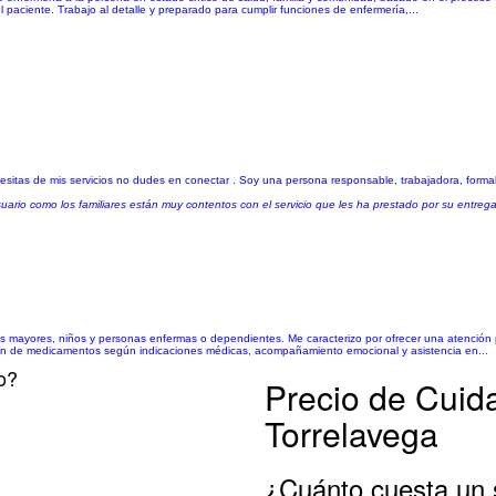
 paciente. Trabajo al detalle y preparado para cumplir funciones de enfermería,...
cesitas de mis servicios no dudes en conectar . Soy una persona responsable, trabajadora, formal
suario como los familiares están muy contentos con el servicio que les ha prestado por su entreg
s mayores, niños y personas enfermas o dependientes. Me caracterizo por ofrecer una atención 
ción de medicamentos según indicaciones médicas, acompañamiento emocional y asistencia en...
o?
Precio de Cuid
Torrelavega
¿Cuánto cuesta un 