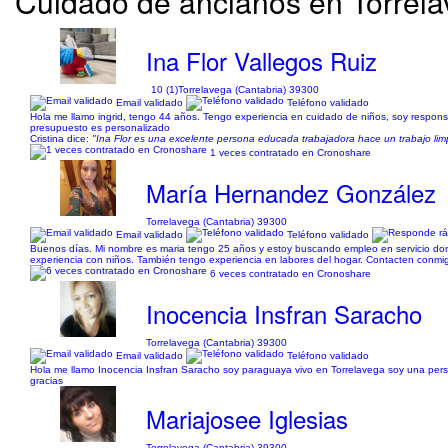
Cuidado de ancianos en Torrelav
Ina Flor Vallegos Ruiz
10 (1)
Torrelavega (Cantabria) 39300
Email validado
Teléfono validado
Hola me llamo ingrid, tengo 44 años. Tengo experiencia en cuidado de niños, soy respons
presupuesto es personalizado
Cristina dice:
"Ina Flor es una excelente persona educada trabajadora hace un trabajo li
1 veces contratado en Cronoshare
María Hernandez González
Torrelavega (Cantabria) 39300
Email validado
Teléfono validado
Buenos días. Mi nombre es maria tengo 25 años y estoy buscando empleo en servicio dome
experiencia con niños. También tengo experiencia en labores del hogar. Contacten conmi
6 veces contratado en Cronoshare
Inocencia Insfran Saracho
Torrelavega (Cantabria) 39300
Email validado
Teléfono validado
Hola me llamo Inocencia Insfran Saracho soy paraguaya vivo en Torrelavega soy una per
gracias
Mariajosee Iglesias
Torrelavega (Cantabria) 39300