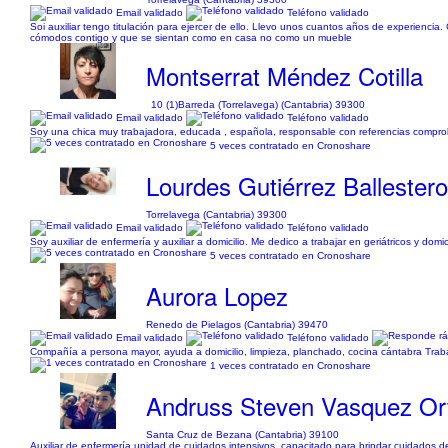
Email validado
Teléfono validado
Soi auxiliar tengo titulación para ejercer de ello. Llevo unos cuantos años de experienci
cómodos contigo y que se sientan como en casa no como un mueble
Montserrat Méndez Cotilla
10 (1)
Barreda (Torrelavega) (Cantabria) 39300
Email validado
Teléfono validado
Soy una chica muy trabajadora, educada , española, responsable con referencias comprob
5 veces contratado en Cronoshare
Lourdes Gutiérrez Ballester
Torrelavega (Cantabria) 39300
Email validado
Teléfono validado
Soy auxiliar de enfermería y auxiliar a domicilio. Me dedico a trabajar en geriátricos y do
5 veces contratado en Cronoshare
Aurora Lopez
Renedo de Pielagos (Cantabria) 39470
Email validado
Teléfono validado
Compañía a persona mayor, ayuda a domicilio, limpieza, planchado, cocina cántabra Trabaj
1 veces contratado en Cronoshare
Andruss Steven Vasquez Or
Santa Cruz de Bezana (Cantabria) 39100
Auxiliar de enfermería unidad de cuidados intensivos, capacitado para brindar cuidados 