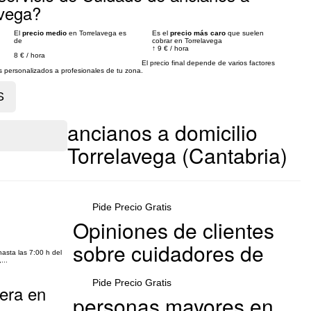
avega?
El
precio medio
en Torrelavega es
Es el
precio más caro
que suelen
de
cobrar en Torrelavega
↑
9 €
/
hora
8 €
/
hora
El precio final depende de varios factores
personalizados a profesionales de tu zona.
ancianos a domicilio
Torrelavega (Cantabria)
Pide Precio Gratis
Opiniones de clientes
sobre cuidadores de
asta las 7:00 h del
...
Pide Precio Gratis
dera en
personas mayores en