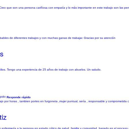
a. Creo que son una persona cariñosa con empatía y lo más importante en este trabajo son las pe
ables de diferentes trabajos y con muchas ganas de trabajar. Gracias por su atención
os
micilios. Tengo una experiencia de 25 años de trabajo con abuelos. Un saludo.
Responde rápido
o por horas , tambien portes en furgoneta ,mujer puntual, sería , responsable y comprometida c
tiz
de enfermería a la persona en estado crítico de salud, familia y comunidad, basado en el proces