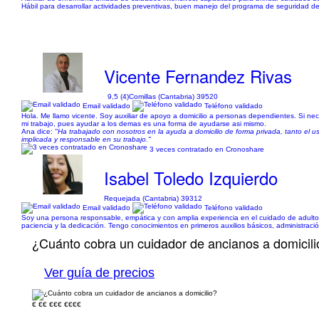
Hábil para desarrollar actividades preventivas, buen manejo del programa de seguridad del
Vicente Fernandez Rivas
9,5 (4)
Comillas (Cantabria) 39520
Email validado
Teléfono validado
Hola. Me llamo vicente. Soy auxiliar de apoyo a domicilio a personas dependientes. Si ne
mi trabajo, pues ayudar a los demas es una forma de ayudarse asi mismo.
Ana dice:
"Ha trabajado con nosotros en la ayuda a domicilio de forma privada, tanto el u
implicada y responsable en su trabajo."
3 veces contratado en Cronoshare
Isabel Toledo Izquierdo
Requejada (Cantabria) 39312
Email validado
Teléfono validado
Soy una persona responsable, empática y con amplia experiencia en el cuidado de adulto
paciencia y la dedicación. Tengo conocimientos en primeros auxilios básicos, administra
¿Cuánto cobra un cuidador de ancianos a domicili
Ver guía de precios
€
€€
€€€
€€€€