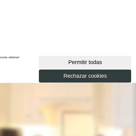
sí como obtener
más