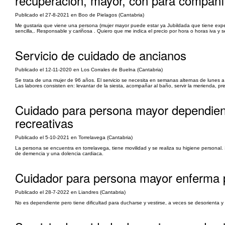
recuperación, mayor, con para compañ
Publicado el 27-8-2021 en Boo de Pielagos (Cantabria)
Me gustaria que viene una persona (mujer mayor puede estar ya Jubildada que tiene expe
sencilla,. Responsable y cariñosa . Quiero que me indica el precio por hora o horas iva y
Servicio de cuidado de ancianos
Publicado el 12-11-2020 en Los Corrales de Buelna (Cantabria)
Se trata de una mujer de 96 años. El servicio se necesita en semanas alternas de lunes a
Las labores consisten en: levantar de la siesta, acompañar al baño, servir la merienda, p
Cuidado para persona mayor dependien
recreativas
Publicado el 5-10-2021 en Torrelavega (Cantabria)
La persona se encuentra en torrelavega, tiene movilidad y se realiza su higiene personal.
de demencia y una dolencia cardiaca.
Cuidador para persona mayor enferma p
Publicado el 28-7-2022 en Liandres (Cantabria)
No es dependiente pero tiene dificultad para ducharse y vestirse, a veces se desorienta 