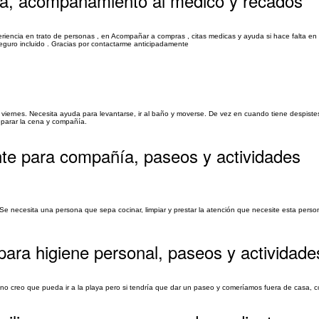
ía, acompañamiento al médico y recados
riencia en trato de personas , en Acompañar a compras , citas medicas y ayuda si hace falta e
 seguro incluido . Gracias por contactarme anticipadamente
 viernes. Necesita ayuda para levantarse, ir al baño y moverse. De vez en cuando tiene despistes
reparar la cena y compañía.
te para compañía, paseos y actividades
 Se necesita una persona que sepa cocinar, limpiar y prestar la atención que necesite esta person
ara higiene personal, paseos y actividade
y no creo que pueda ir a la playa pero si tendría que dar un paseo y comeríamos fuera de casa, c