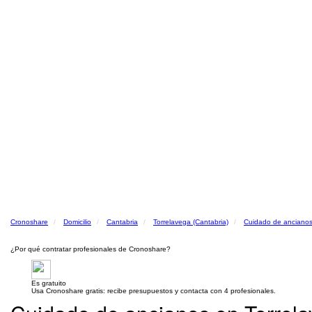
Cronoshare
Domicilio
Cantabria
Torrelavega (Cantabria)
Cuidado de ancianos 
¿Por qué contratar profesionales de Cronoshare?
Es gratuito
Usa Cronoshare gratis: recibe presupuestos y contacta con 4 profesionales.