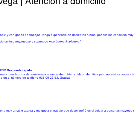
ega | Atención a domicilio
able y con ganas de trabajar. Tengo experiencia en diferentes rubros, por ello me considero muy
mpio curioso respetuoso y sobretodo muy buena limpiadora"
Responde rápido
stico en la zona de torrelavega o santander o bien cuidado de niños pero no ambas cosas a la
go en el número de teléfono 633 06 26 53. Gracias
sona muy amable atenta y me gusta el trabajo que desempeñó es el cuidar a personas mayores 