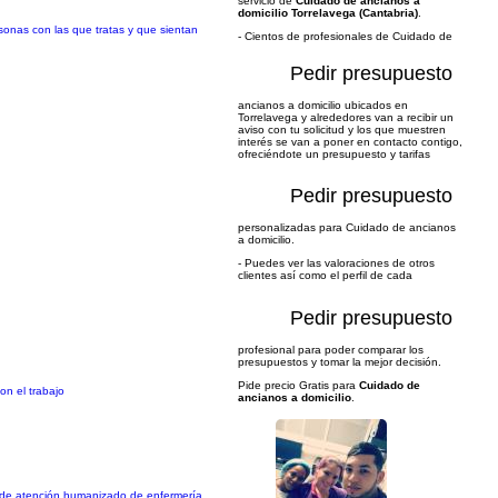
servicio de
Cuidado de ancianos a
domicilio Torrelavega (Cantabria)
.
rsonas con las que tratas y que sientan
- Cientos de profesionales de Cuidado de
Pedir presupuesto
ancianos a domicilio ubicados en
Torrelavega y alrededores van a recibir un
aviso con tu solicitud y los que muestren
interés se van a poner en contacto contigo,
ofreciéndote un presupuesto y tarifas
Pedir presupuesto
personalizadas para Cuidado de ancianos
a domicilio.
- Puedes ver las valoraciones de otros
clientes así como el perfil de cada
Pedir presupuesto
profesional para poder comparar los
presupuestos y tomar la mejor decisión.
Pide precio Gratis para
Cuidado de
on el trabajo
ancianos a domicilio
.
o de atención humanizado de enfermería.