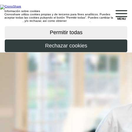
Información sobre cookies
Cronoshare utiliza cookies propias y de terceros para fines analíticos. Puedes
aceptar todas las cookies pulsando el botón “Permitir todas”. Puedes cambiar la
MENU
configuración
, y/o rechazar, así como obtener
más información
.