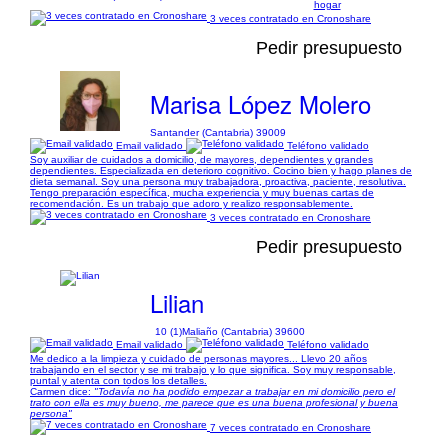
hogar
3 veces contratado en Cronoshare
Pedir presupuesto
Marisa López Molero
Santander (Cantabria) 39009
Email validado
Teléfono validado
Soy auxiliar de cuidados a domicilio, de mayores, dependientes y grandes
dependientes. Especializada en deterioro cognitivo. Cocino bien y hago planes de
dieta semanal. Soy una persona muy trabajadora, proactiva, paciente, resolutiva.
Tengo preparación específica, mucha experiencia y muy buenas cartas de
recomendación. Es un trabajo que adoro y realizo responsablemente.
3 veces contratado en Cronoshare
Pedir presupuesto
Lilian
10 (1)
Maliaño (Cantabria) 39600
Email validado
Teléfono validado
Me dedico a la limpieza y cuidado de personas mayores... Llevo 20 años
trabajando en el sector y se mi trabajo y lo que significa. Soy muy responsable,
puntal y atenta con todos los detalles.
Carmen dice:
"Todavía no ha podido empezar a trabajar en mi domicilio pero el
trato con ella es muy bueno, me parece que es una buena profesional y buena
persona"
7 veces contratado en Cronoshare