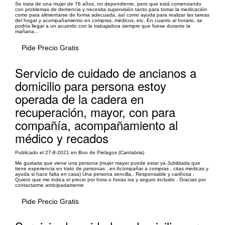
Se trata de una mujer de 76 años, no dependiente, pero que está comenzando
con problemas de demencia y necesita supervisión tanto para tomar la medicación
como para alimentarse de forma adecuada, así como ayuda para realizar las tareas
del hogar y acompañamiento en compras, médicos, etc. En cuanto al horario, se
podría llegar a un acuerdo con la trabajadora siempre que fuese durante la
mañana...
Pide Precio Gratis
Servicio de cuidado de ancianos a
domicilio para persona estoy
operada de la cadera en
recuperación, mayor, con para
compañía, acompañamiento al
médico y recados
Publicado el 27-8-2021 en Boo de Pielagos (Cantabria)
Me gustaria que viene una persona (mujer mayor puede estar ya Jubildada que
tiene experiencia en trato de personas , en Acompañar a compras , citas medicas y
ayuda si hace falta en casa) Una persona sencilla,. Responsable y cariñosa .
Quiero que me indica el precio por hora o horas iva y seguro incluido . Gracias por
contactarme anticipadamente
Pide Precio Gratis