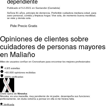
dependiente
Publicado el 5-2-2021 en Santander (Cantabria)
Señora 81 años, principis de demencia. Preferible cuidadora mediana edad, para
aseo personal, comida y limpieza hogar. Vive sola, de momento buena movilidad,
se viste y demás sola.
Pide Precio Gratis
Opiniones de clientes sobre
cuidadores de personas mayores
en Maliaño
Miles de usuarios confían en Cronoshare para encontrar los mejores profesionales
4.8/5 estrellas
+60.000 opiniones recibidas
100% verificadas
Chelo opina de
Ninoska
:
Ninoska, es una maravilla, muy pendiente de mi padre, desempeña sus funciones
perfectamente, sin duda volvería a pensar en ella si me hiciera falta
Verificada