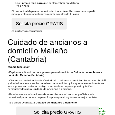
Es el
precio más caro
que suelen cobrar en Maliaño
↑
9 €
/
hora
El precio final depende de varios factores clave. Recomendamos pedir
presupuestos personalizados a profesionales de tu zona.
es gratis y sin compromiso
Cuidado de ancianos a
domicilio Maliaño
(Cantabria)
¿Cómo funciona?
- Explica tu solicitud de presupuesto para el servicio de
Cuidado de ancianos a
domicilio Maliaño (Cantabria)
.
- Cientos de profesionales de Cuidado de ancianos a domicilio ubicados en Maliaño
y alrededores van a recibir un aviso con tu solicitud y los que muestren interés se
van a poner en contacto contigo, ofreciéndote un presupuesto y tarifas
personalizadas para Cuidado de ancianos a domicilio.
- Puedes ver las valoraciones de otros clientes así como el perfil de cada
profesional para poder comparar los presupuestos y tomar la mejor decisión.
Pide precio Gratis para
Cuidado de ancianos a domicilio
.
es
gratis
y sin