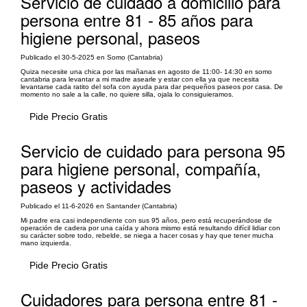
Servicio de cuidado a domicilio para
persona entre 81 - 85 años para
higiene personal, paseos
Publicado el 30-5-2025 en Somo (Cantabria)
Quiza necesite una chica por las mañanas en agosto de 11:00- 14:30 en somo
cantabria para levantar a mi madre asearle y estar con ella ya que necesita
levantarse cada ratito del sofa con ayuda para dar pequeños paseos por casa. De
momento no sale a la calle, no quiere silla, ojala lo consiguieramos.
Pide Precio Gratis
Servicio de cuidado para persona 95
para higiene personal, compañía,
paseos y actividades
Publicado el 11-6-2026 en Santander (Cantabria)
Mi padre era casi independiente con sus 95 años, pero está recuperándose de
operación de cadera por una caída y ahora mismo está resultando difícil lidiar con
su carácter sobre todo, rebelde, se niega a hacer cosas y hay que tener mucha
mano izquierda.
Pide Precio Gratis
Cuidadores para persona entre 81 -