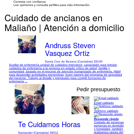
Contrata con confianza
Lee opiniones y consulta perfiles para más información.
Cuidado de ancianos en
Maliaño | Atención a domicilio
Andruss Steven
Vasquez Ortiz
Santa Cruz de Bezana (Cantabria) 39100
Auxiliar de enfermería unidad de cuidados intensivos, capacitado para brindar
cuidados de enfermería a la persona en estado crítico de salud, familia y
comunidad, basado en el proceso de atención humanizado de enfermería. Hábil
para desarrollar actividades preventivas, buen manejo del programa de seguridad
del paciente. Trabajo al detalle y preparado para cumplir funciones de
enfermería,...
Pedir presupuesto
Email validado
1/4
Teléfono validado
Responde rápido
Te Cuidamos Horas
Cuidado de personas
personas en domicilio
y hospitales, también
realizamos tareas del
Santander (Cantabria) 39011