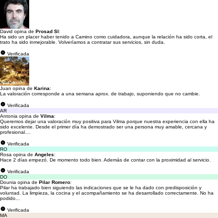
David opina de
Prosad Sl
:
Ha sido un placer haber tenido a Camino como cuidadora, aunque la relación ha sido corta, el
trato ha sido inmejorable. Volveríamos a contratar sus servicios, sin duda.
Verificada
Juan opina de
Karina
:
La valoración corresponde a una semana aprox. de trabajo, suponiendo que no cambie.
Verificada
AR
Antonia opina de
Vilma
:
Queremos dejar una valoración muy positiva para Vilma porque nuestra experiencia con ella ha
sido excelente. Desde el primer día ha demostrado ser una persona muy amable, cercana y
profesional....
Verificada
RO
Rosa opina de
Angeles
:
Hace 2 días empezó. De momento todo bien. Además de contar con la proximidad al servicio.
Verificada
DO
Dounia opina de
Pilar Romero
:
Pilar ha trabajado bien siguiendo las indicaciones que se le ha dado con predisposición y
voluntad. La limpieza, la cocina y el acompañamiento se ha desarrollado correctamente. No ha
podido...
Verificada
MA