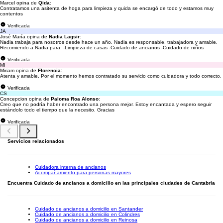
Marcel opina de
Qida
:
Contratamos una asitenta de hoga para limpieza y quida se encargó de todo y estamos muy
contentos
Verificada
JA
José María opina de
Nadia Lagsir
:
Nadia trabaja para nosotros desde hace un año. Nadia es responsable, trabajadora y amable.
Recomiendo a Nadia para: -Limpieza de casas -Cuidado de ancianos -Cuidado de niños
Verificada
MI
Miriam opina de
Florencia
:
Atenta y amable. Por el momento hemos contratado su servicio como cuidadora y todo correcto.
Verificada
CS
Concepcion opina de
Paloma Roa Alonso
:
Creo que no podría haber encontrado una persona mejor. Estoy encantada y espero seguir
estándolo todo el tiempo que la necesito. Gracias
Verificada
Servicios relacionados
Cuidadora interna de ancianos
Acompañamiento para personas mayores
Encuentra Cuidado de ancianos a domicilio en las principales ciudades de Cantabria
Cuidado de ancianos a domicilio en Santander
Cuidado de ancianos a domicilio en Colindres
Cuidado de ancianos a domicilio en Reinosa