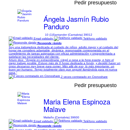
Pedir presupuesto
Ángela Jasmín Rubio
Panduro
10 (1)
Santander (Cantabria) 39012
Email validado
Teléfono validado
Responde rápido
Soy una trabajadora dedicada al cuidado de niños, adulto mayor y al cuidado del
hogar me considero adaptable, dinámica, responsable comprometida en el
cumplimiento de tareas asignadas con eficaz administración y orgayorientada a
satisfacer las necesidades del cliente.
Arturo dice:
"Ángela es extraordinaria. Llegó a casa a la hora exacta, e hizo el
mejor trabajo posible. Estuvo más de 6 horas dedicada a fondo, y decidió hacer un
único descanso muy breve para comer. Más allá de eso, lo más importante: un
buen ser humano. Tengo totalmente claro que seguiré llamándola para mi nueva
casa."
2 veces contratado en Cronoshare
Pedir presupuesto
Maria Elena Espinoza
Malave
Maliaño (Cantabria) 39600
Email validado
Teléfono validado
Responde rápido
Hola buena tarde, mi nombre maria elena espinoza malave, soy una persona