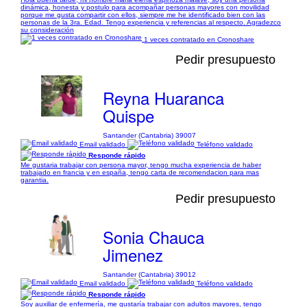
dinámica, honesta y postulo para acompañar personas mayores con movilidad
porque me gusta compartir con ellos, siempre me he identificado bien con las
personas de la 3ra. Edad. Tengo experiencia y referencias al respecto. Agradezco
su consideración
1 veces contratado en Cronoshare
Pedir presupuesto
Reyna Huaranca
Quispe
Santander (Cantabria) 39007
Email validado
Teléfono validado
Responde rápido
Me gustaria trabajar con persona mayor, tengo mucha experiencia de haber
trabajado en francia y en españa, tengo carta de recomendacion para mas
garantia.
Pedir presupuesto
Sonia Chauca
Jimenez
Santander (Cantabria) 39012
Email validado
Teléfono validado
Responde rápido
Soy auxiliar de enfermería, me gustaría trabajar con adultos mayores, tengo