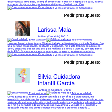
disponibilidad inmediata, acompañamiento por horas en hospitales o casa, interna
o externa, limpieza y los que haceres del hogar. Cuidado de niños
2 veces contratado en Cronoshare
Pedir presupuesto
Larissa Maia
Astillero (Cantabria) 39610
Email validado
Teléfono validado
Hola me llamo Larissa, tengo 29 años trabajo de limpieza hace más de 5 años. Soy
una persona responsable, confiable y ordenada, me gusta trabajar com limpieza.
Estoy buscando trabajo que sea pela mañana de lunes a viernes, soy estudiante
de la ESO. Soy madre y casada, tengo los papeles y permiso para trabajar.
1 veces contratado en Cronoshare
Pedir presupuesto
Silvia Cuidadora
Infantil García
Santander (Cantabria) 39009
Email validado
Teléfono validado
Como Educadora Infantil Superior con más de 10 años de experiencia, me
especializo en el desarrollo y bienestar de los más pequeños. He trabajado en una
variedad de entornos educativos, incluyendo colegios, guarderías y domicilios, lo
que me ha permitido adquirir una perspectiva amplia y versátil en el cuidado y
educación infantil. Mis puntos fuertes incluyen una profunda empatía,...