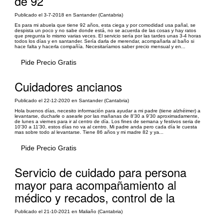
de 92
Publicado el 3-7-2018 en Santander (Cantabria)
Es para mi abuela que tiene 92 años, esta ciega y por comodidad usa pañal, se
despista un poco y no sabe donde está, no se acuerda de las cosas y hay ratos
que pregunta lo mismo varias veces. El servicio sería por las tardes unas 3-4 horas
todos los días y en santander. Sería darla de merendar, acompañarla al baño si
hace falta y hacerla compañía. Necesitaríamos saber precio mensual y en...
Pide Precio Gratis
Cuidadores ancianos
Publicado el 22-12-2020 en Santander (Cantabria)
Hola buenos días, necesito información para ayudar a mi padre (tiene alzhéimer) a
levantarse, ducharle o asearle por las mañanas de 8'30 a 9'30 aproximadamente,
de lunes a viernes para ir al centro de día. Los fines de semana y festivos seria de
10'30 a 11'30, estos días no va al centro. Mi padre anda pero cada día le cuesta
mas sobre todo al levantarse. Tiene 86 años y mi madre 82 y ya...
Pide Precio Gratis
Servicio de cuidado para persona
mayor para acompañamiento al
médico y recados, control de la
Publicado el 21-10-2021 en Maliaño (Cantabria)