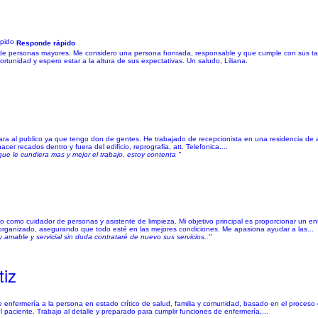
Responde rápido
 de personas mayores. Me considero una persona honrada, responsable y que cumple con sus tar
rtunidad y espero estar a la altura de sus expectativas. Un saludo, Liliana.
 cara al publico ya que tengo don de gentes. He trabajado de recepcionista en una residencia de
er recados dentro y fuera del edificio, reprografia, att. Telefonica....
ue le cundiera mas y mejor el trabajo. estoy contenta "
como cuidador de personas y asistente de limpieza. Mi objetivo principal es proporcionar un en
rganizado, asegurando que todo esté en las mejores condiciones. Me apasiona ayudar a las...
amable y servicial sin duda contrataré de nuevo sus servicios.."
tiz
de enfermería a la persona en estado crítico de salud, familia y comunidad, basado en el proces
 paciente. Trabajo al detalle y preparado para cumplir funciones de enfermería,...