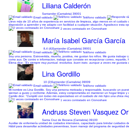
Liliana Calderón
Santander (Cantabria) 39001
Email validado
Teléfono validado
Llevo más de 10 años de experiencia en servicios de limpieza, algo menos en el cuidado
disposición a aprender y me adapto con facilidad a cualquier situación. Agradezco esta opo
2 veces contratado en Cronoshare
María Isabel García García
8,4 (4)
Santander (Cantabria) 39001
Email validado
Teléfono validado
Soy una persona. Estrovertida, risueña, positiva, me gustan los niños. Me gusta trabajar
como aux. De contro e informacion, trabajo que consiste en recepcionar correo, repartilo, hac
Elena dice:
"Es siempre muy puntual. resolutiva. buen trato. aunque a veces me gustaria q
Lina Gordillo
10 (2)
Santander (Cantabria) 39009
Email validado
Teléfono validado
Mi nombre es Lina Gordillo. Soy una persona motivada y responsable, buscando un puesto 
sientan a gusto y conforme. Además, estoy comprometida en mantener un hogar limpio y o
Camilo dice:
"Cumplió con todas mis expectativas en el cuidado de mis hijos una chica muy 
1 veces contratado en Cronoshare
Andruss Steven Vasquez Or
Santa Cruz de Bezana (Cantabria) 39100
Auxiliar de enfermería unidad de cuidados intensivos, capacitado para brindar cuidados 
Hábil para desarrollar actividades preventivas, buen manejo del programa de seguridad del