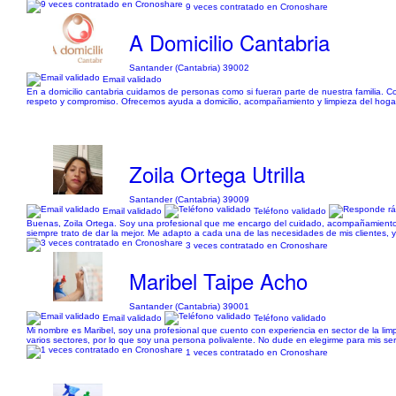
9 veces contratado en Cronoshare
A Domicilio Cantabria
Santander (Cantabria) 39002
Email validado
En a domicilio cantabria cuidamos de personas como si fueran parte de nuestra familia. 
respeto y compromiso. Ofrecemos ayuda a domicilio, acompañamiento y limpieza del hogar
Zoila Ortega Utrilla
Santander (Cantabria) 39009
Email validado
Teléfono validado
Buenas, Zoila Ortega. Soy una profesional que me encargo del cuidado, acompañamiento 
siempre trato de dar la mejor. Me adapto a cada una de las necesidades de mis clientes, 
3 veces contratado en Cronoshare
Maribel Taipe Acho
Santander (Cantabria) 39001
Email validado
Teléfono validado
Mi nombre es Maribel, soy una profesional que cuento con experiencia en sector de la lim
varios sectores, por lo que soy una persona polivalente. No dude en elegirme para mis ser
1 veces contratado en Cronoshare