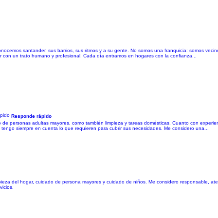
Conocemos santander, sus barrios, sus ritmos y a su gente. No somos una franquicia: somos veci
 con un trato humano y profesional. Cada día entramos en hogares con la confianza...
Responde rápido
de personas adultas mayores, como también limpieza y tareas domésticas. Cuanto con experienc
y tengo siempre en cuenta lo que requieren para cubrir sus necesidades. Me considero una...
pieza del hogar, cuidado de persona mayores y cuidado de niños. Me considero responsable, atent
vicios.