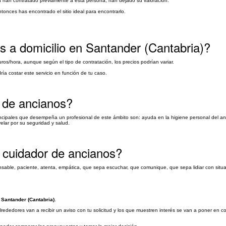
ya han contratado previamente a esta persona, han dejado su valoración.
ntonces has encontrado el sitio ideal para encontrarlo.
 a domicilio en Santander (Cantabria)?
ros/hora, aunque según el tipo de contratación, los precios podrían variar.
a costar este servicio en función de tu caso.
r de ancianos?
ncipales que desempeña un profesional de este ámbito son: ayuda en la higiene personal del a
elar por su seguridad y salud.
 cuidador de ancianos?
able, paciente, atenta, empática, que sepa escuchar, que comunique, que sepa lidiar con situac
 Santander (Cantabria)
.
rededores van a recibir un aviso con tu solicitud y los que muestren interés se van a poner en c