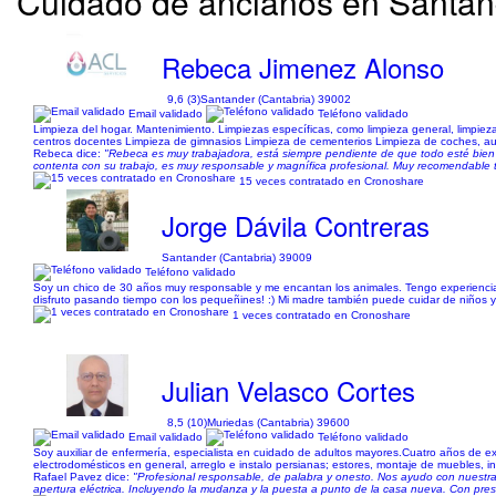
Cuidado de ancianos en Santand
Rebeca Jimenez Alonso
9,6 (3)
Santander (Cantabria) 39002
Email validado
Teléfono validado
Limpieza del hogar. Mantenimiento. Limpiezas específicas, como limpieza general, limpie
centros docentes Limpieza de gimnasios Limpieza de cementerios Limpieza de coches, au
Rebeca dice:
"Rebeca es muy trabajadora, está siempre pendiente de que todo esté bien 
contenta con su trabajo, es muy responsable y magnífica profesional. Muy recomendable tr
15 veces contratado en Cronoshare
Jorge Dávila Contreras
Santander (Cantabria) 39009
Teléfono validado
Soy un chico de 30 años muy responsable y me encantan los animales. Tengo experiencia
disfruto pasando tiempo con los pequeñines! :) Mi madre también puede cuidar de niños y
1 veces contratado en Cronoshare
Julian Velasco Cortes
8,5 (10)
Muriedas (Cantabria) 39600
Email validado
Teléfono validado
Soy auxiliar de enfermería, especialista en cuidado de adultos mayores.Cuatro años de 
electrodomésticos en general, arreglo e instalo persianas; estores, montaje de muebles, in
Rafael Pavez dice:
"Profesional responsable, de palabra y onesto. Nos ayudo con nuestra
apertura eléctrica. Incluyendo la mudanza y la puesta a punto de la casa nueva. Con pres