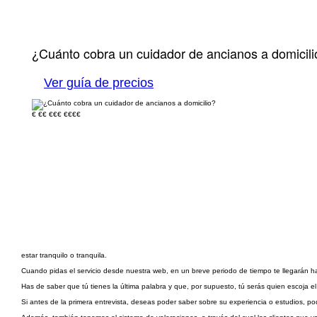
¿Cuánto cobra un cuidador de ancianos a domicili
Ver guía de precios
€
€€
€€€
€€€€
estar tranquilo o tranquila.
Cuando pidas el servicio desde nuestra web, en un breve periodo de tiempo te llegarán ha
Has de saber que tú tienes la última palabra y que, por supuesto, tú serás quien escoja el
Si antes de la primera entrevista, deseas poder saber sobre su experiencia o estudios, podr