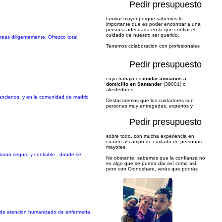
Pedir presupuesto
familiar mayor porque sabemos lo
importante que es poder encontrar a una
persona adecuada en la que confiar el
cuidado de nuestro ser querido.
eas diligentemente. Ofrezco total
Tenemos colaboración con profesionales
Pedir presupuesto
cuyo trabajo es
cuidar ancianos a
domicilio en Santander
(39001) o
alrededores.
 ancianos, y en la comunidad de madrid
Destacaremos que los cuidadores son
personas muy entregadas, expertos y,
Pedir presupuesto
sobre todo, con mucha experiencia en
cuanto al campo de cuidado de personas
mayores.
torno seguro y confiable , donde se
No obstante, sabemos que la confianza no
es algo que se pueda dar así como así,
pero con Cronoshare, verás que podrás
o de atención humanizado de enfermería.
1/4