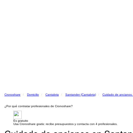
Cronoshare
Domicilio
Cantabria
Santander (Cantabria)
Cuidado de ancianos a
¿Por qué contratar profesionales de Cronoshare?
Es gratuito
Usa Cronoshare gratis: recibe presupuestos y contacta con 4 profesionales.