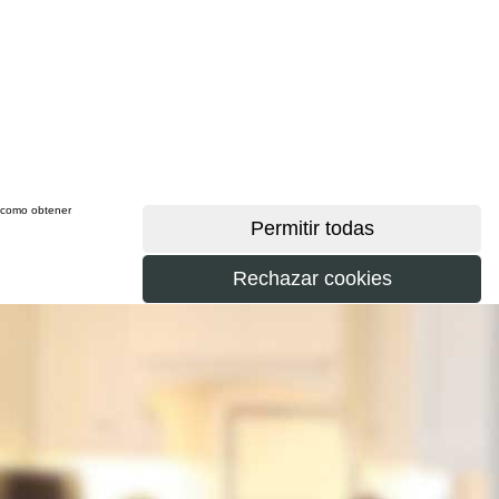
sí como obtener
más