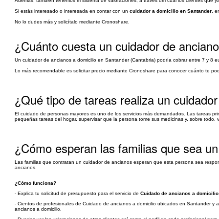
Además, también tenemos el sistema de valoraciones, a través del cual los clientes que 
Si estás interesado o interesada en contar con un
cuidador a domicilio en Santander
, e
No lo dudes más y solicítalo mediante Cronoshare.
¿Cuánto cuesta un cuidador de ancianos
Un cuidador de ancianos a domicilio en Santander (Cantabria) podría cobrar entre 7 y 8 eu
Lo más recomendable es solicitar precio mediante Cronoshare para conocer cuánto te podrí
¿Qué tipo de tareas realiza un cuidado
El cuidado de personas mayores es uno de los servicios más demandados. Las tareas pri
pequeñas tareas del hogar, supervisar que la persona tome sus medicinas y, sobre todo, v
¿Cómo esperan las familias que sea un
Las familias que contratan un cuidador de ancianos esperan que esta persona sea respons
ancianos.
¿Cómo funciona?
- Explica tu solicitud de presupuesto para el servicio de
Cuidado de ancianos a domicilio
- Cientos de profesionales de Cuidado de ancianos a domicilio ubicados en Santander y al
ancianos a domicilio.