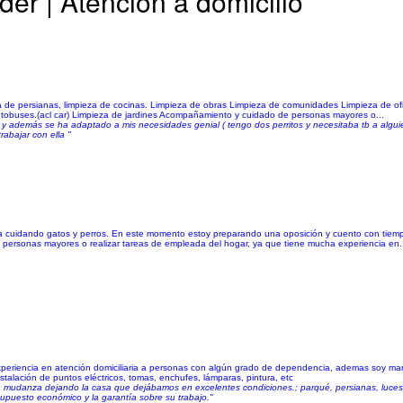
er | Atención a domicilio
za de persianas, limpieza de cocinas. Limpieza de obras Limpieza de comunidades Limpieza de of
tobuses.(acl car) Limpieza de jardines Acompañamiento y cuidado de personas mayores o...
y además se ha adaptado a mis necesidades genial ( tengo dos perritos y necesitaba tb a algui
abajar con ella "
 cuidando gatos y perros. En este momento estoy preparando una oposición y cuento con tiemp
 personas mayores o realizar tareas de empleada del hogar, ya que tiene mucha experiencia en.
experiencia en atención domiciliaria a personas con algún grado de dependencia, ademas soy ma
stalación de puntos eléctricos, tomas, enchufes, lámparas, pintura, etc
 mudanza dejando la casa que dejábamos en excelentes condiciones.; parqué, persianas, luces, 
upuesto económico y la garantía sobre su trabajo."