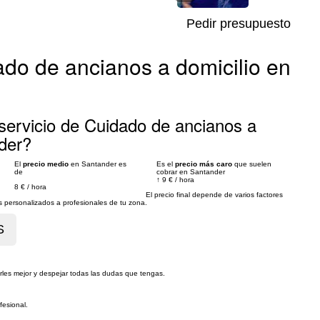
Pedir presupuesto
ado de ancianos a domicilio en
servicio de Cuidado de ancianos a
der?
El
precio medio
en Santander es
Es el
precio más caro
que suelen
de
cobrar en Santander
↑
9 €
/
hora
8 €
/
hora
El precio final depende de varios factores
personalizados a profesionales de tu zona.
rles mejor y despejar todas las dudas que tengas.
fesional.