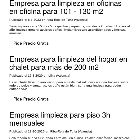
Empresa para limpieza en oficinas
en oficina para 101 - 130 m2
Publicado el 6-3-2023 en Riba-Roja de Turia (Valencia)
Seria limpieza cada 15 días 5 despachos pequeños, cristales y 2 baños. Una vez al
año limpieza general azulejos baños, limpiar filtros aire acondicionados y limpieza
armarios.
Pide Precio Gratis
Empresa para limpieza del hogar en
chalet para más de 200 m2
Publicado el 17-8-2020 en Llíria (Valencia)
Es un chalet lleva un año vacío, pero no está mal solo necesita una limpieza sobre
todo de polvo y ventanas, los baño están bien, sería una limpieza para poder
entrar a vivir
Pide Precio Gratis
Empresa limpieza para piso 3h
mensuales
Publicado el 13-10-2020 en Riba-Roja de Turia (Valencia)
Solo tendría que venir cuando entre alguien al piso, es algo espoŕadico, meses con