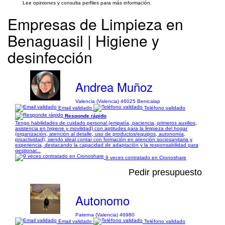
Lee opiniones y consulta perfiles para más información.
Empresas de Limpieza en
Benaguasil | Higiene y
desinfección
Andrea Muñoz
Valencia (Valencia) 46025 Benicalap
Email validado
Teléfono validado
Responde rápido
Tengo habilidades de cuidado personal (empatía, paciencia, primeros auxilios,
asistencia en higiene y movilidad) con aptitudes para la limpieza del hogar
(organización, atención al detalle, uso de productos/equipos, autonomía,
proactividad), siendo ideal contar con formación en atención sociosanitaria y
experiencia, destacando la capacidad de adaptación y la responsabilidad para
gestionar...
9 veces contratado en Cronoshare
Pedir presupuesto
Autonomo
Paterna (Valencia) 46980
Email validado
Teléfono validado