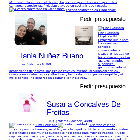
Me dedido ala atencion al cliente , limpieza en general servicios generales
camarera recepcionista friejoplatos ayudo en cocina lo que necesite
4 veces contratado en Cronoshare
Pedir presupuesto
Email validado
Limpiezas lliria:
1/1
Limpiezas lliria ofrece
los siguientes
servicios: -
comunidades y
Tania Nuñez Bueno
locales -empleada de
hogar -finales de obra
-garajes -grandes
superficies -
Llíria (Valencia) 46160
guarderías -industrial -
instalaciones deportivas -limpieza de cristales -oficinas -servicios especiales -
colegios -moquetas, sofás y alfombras y todo esto por un precio asequible y el
mejor servicio! no ponerse en contacto con nosotros....
Pedir presupuesto
Susana Goncalves De
Freitas
10 (1)
Paterna (Valencia) 46980
Email validado
Teléfono validado
Soy una persona honesta, amable y muy trabajadora. No le tengo miedo al trabajo,
por lo tanto poseo muchas cualidades necesarias para muchos trabajos. Puedo
dejar su casa muy limpia y ordenada, además de cuidar muy bien a los niños. Soy
capaz de hacer todas las labores del hogar como me lo indiquen, cumplo todas las