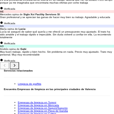
porque ya me imaginaba que encontraria muchas ofertas por como trabaja
Verificada
ME
Mercedes opina de
Siglo Xxi Facility Services Sl
:
Gran profesional y se aprecian las ganas de hacer muy bien su trabajo. Agradable y educada
Verificada
MA
María opina de
Lucia
:
Lucía se aseguró de saber qué quería y me ofreció un presupuesto muy ajustado. El trato ha
sido amable y el trabajo rápido e impecable. Sin duda volveré a confiar en ella. La recomiendo
totalmente
Verificada
AD
Andrés opina de
Gabi
:
Muy buen trabajo, rápido y bien hecho. Sin problema en nada. Precio muy ajustado. Trato muy
personal. Muy muy recomendable
Verificada
Servicios relacionados
Limpieza de graffitis
Encuentra Empresas de limpieza en las principales ciudades de Valencia
Empresas de limpieza en Torrent
Empresas de limpieza en Moncada
Empresas de limpieza en Sagunt/Sagunto
Empresas de limpieza en Playa de Gandia
Empresas de limpieza en Cullera