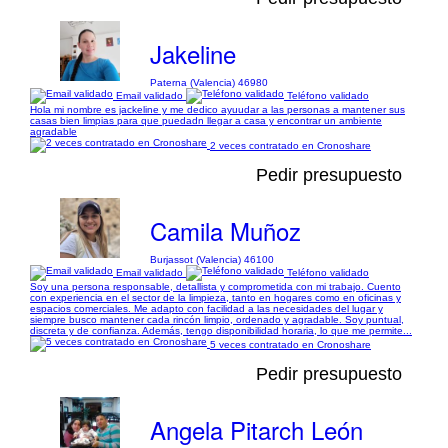
Jakeline
Paterna (Valencia) 46980
Email validado
Teléfono validado
Hola mi nombre es jackeline y me dedico ayuudar a las personas a mantener sus
casas bien limpias para que puedadn llegar a casa y encontrar un ambiente
agradable
2 veces contratado en Cronoshare
Pedir presupuesto
Camila Muñoz
Burjassot (Valencia) 46100
Email validado
Teléfono validado
Soy una persona responsable, detallista y comprometida con mi trabajo. Cuento
con experiencia en el sector de la limpieza, tanto en hogares como en oficinas y
espacios comerciales. Me adapto con facilidad a las necesidades del lugar y
siempre busco mantener cada rincón limpio, ordenado y agradable. Soy puntual,
discreta y de confianza. Además, tengo disponibilidad horaria, lo que me permite...
5 veces contratado en Cronoshare
Pedir presupuesto
Angela Pitarch León