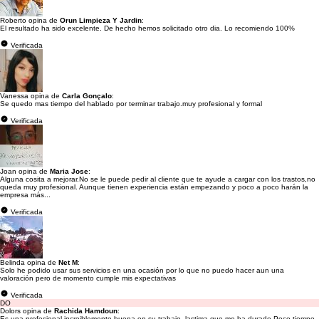
Roberto opina de
Orun Limpieza Y Jardin
:
El resultado ha sido excelente. De hecho hemos solicitado otro dia. Lo recomiendo 100%
Verificada
Vanessa opina de
Carla Gonçalo
:
Se quedo mas tiempo del hablado por terminar trabajo.muy profesional y formal
Verificada
Joan opina de
Maria Jose
:
Alguna cosita a mejorar.No se le puede pedir al cliente que te ayude a cargar con los trastos,no
queda muy profesional. Aunque tienen experiencia están empezando y poco a poco harán la
empresa más...
Verificada
Belinda opina de
Net M
:
Solo he podido usar sus servicios en una ocasión por lo que no puedo hacer aun una
valoración pero de momento cumple mis expectativas
Verificada
DO
Dolors opina de
Rachida Hamdoun
:
Es una profesional increiblemente buena en su trabajo, lastima que me ha durado Poco tiempo