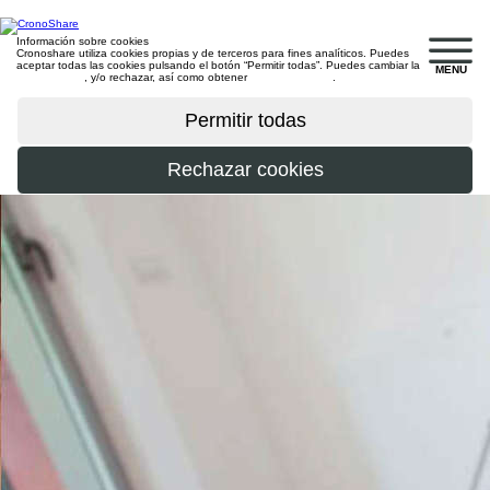
Información sobre cookies
Cronoshare utiliza cookies propias y de terceros para fines analíticos. Puedes
aceptar todas las cookies pulsando el botón “Permitir todas”. Puedes cambiar la
MENU
configuración
, y/o rechazar, así como obtener
más información
.