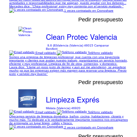
actividades o responsabilidades que me asignan, puedo ayudar con los deberes...
Mercedes dice:
"Chica profesional, estoy muy contenta con el servicio realizado "
1 veces contratado en Cronoshare
Pedir presupuesto
Clean Protec Valencia
9,6 (8)
Valencia (Valencia) 46015 Campanar
Beniferri
Email validado
Teléfono validado
Somos una empresa de limpiezas profesional, que cuenta con una trayectoria
importante y clientes que avalan nuestro trabajo, garantizamos un servicio honrado,
eficiente y muy profesional. Limpieza de fin de obra, comercios, y domestico.
Laura dice:
"Llame un poco justo de tiempo y aun así me atendieron, se agradece
mucho ya que las empresas exigen más margen para reservar una limpieza. Precio
justo y servicio muy bueno"
Pedir presupuesto
Limpieza Exprés
Mislata (Valencia) 46920
Email validado
Teléfono validado
Ofrecemos servicio de limpieza doméstica, baños, cocina, habitaciones, closets y
mucho más. Tú dedicate a lo verdaderamente importante nosotros nos encargamos
de entregarte un lugar limpio, cálido y fresco.
2 veces contratado en Cronoshare
Pedir presupuesto