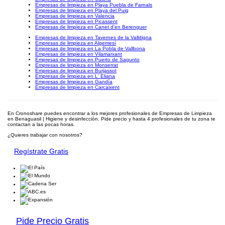
Empresas de limpieza en Playa Puebla de Farnals
Empresas de limpieza en Playa del Puig
Empresas de limpieza en Valencia
Empresas de limpieza en Picassent
Empresas de limpieza en Canet d'en Berenguer
Empresas de limpieza en Tavernes de la Valldigna
Empresas de limpieza en Algemesí
Empresas de limpieza en La Pobla de Vallbona
Empresas de limpieza en Vilamarxant
Empresas de limpieza en Puerto de Sagunto
Empresas de limpieza en Monserrat
Empresas de limpieza en Burjassot
Empresas de limpieza en L' Eliana
Empresas de limpieza en Gandía
Empresas de limpieza en Carcaixent
En Cronoshare puedes encontrar a los mejores profesionales de Empresas de Limpieza
en Benaguasil | Higiene y desinfección. Pide precio y hasta 4 profesionales de tu zona te
contactan a las pocas horas.
¿Quieres trabajar con nosotros?
Regístrate Gratis
Pide Precio Gratis