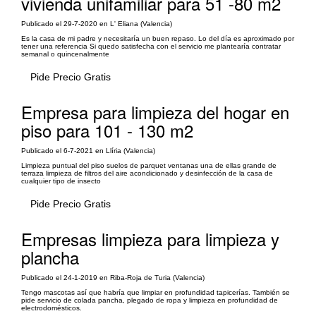
vivienda unifamiliar para 51 -80 m2
Publicado el 29-7-2020 en L' Eliana (Valencia)
Es la casa de mi padre y necesitaría un buen repaso. Lo del día es aproximado por
tener una referencia Si quedo satisfecha con el servicio me plantearía contratar
semanal o quincenalmente
Pide Precio Gratis
Empresa para limpieza del hogar en
piso para 101 - 130 m2
Publicado el 6-7-2021 en Llíria (Valencia)
Limpieza puntual del piso suelos de parquet ventanas una de ellas grande de
terraza limpieza de filtros del aire acondicionado y desinfección de la casa de
cualquier tipo de insecto
Pide Precio Gratis
Empresas limpieza para limpieza y
plancha
Publicado el 24-1-2019 en Riba-Roja de Turia (Valencia)
Tengo mascotas así que habría que limpiar en profundidad tapicerías. También se
pide servicio de colada pancha, plegado de ropa y limpieza en profundidad de
electrodomésticos.