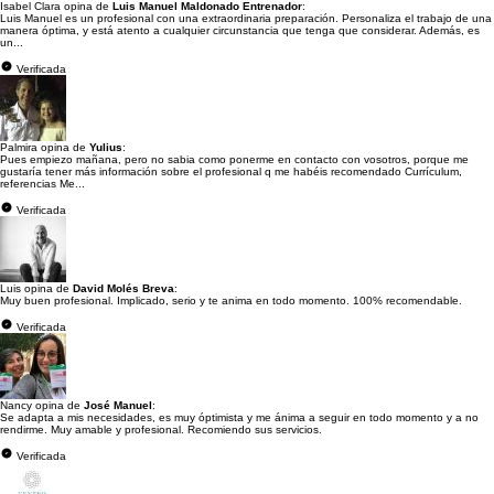
Isabel Clara opina de
Luis Manuel Maldonado Entrenador
:
Luis Manuel es un profesional con una extraordinaria preparación. Personaliza el trabajo de una
manera óptima, y está atento a cualquier circunstancia que tenga que considerar. Además, es
un...
Verificada
Palmira opina de
Yulius
:
Pues empiezo mañana, pero no sabia como ponerme en contacto con vosotros, porque me
gustaría tener más información sobre el profesional q me habéis recomendado Currículum,
referencias Me...
Verificada
Luis opina de
David Molés Breva
:
Muy buen profesional. Implicado, serio y te anima en todo momento. 100% recomendable.
Verificada
Nancy opina de
José Manuel
:
Se adapta a mis necesidades, es muy óptimista y me ánima a seguir en todo momento y a no
rendirme. Muy amable y profesional. Recomiendo sus servicios.
Verificada