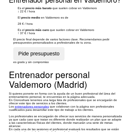
Es el
precio más barato
que suelen cobrar en Valdemoro
↓
22 €
/
hora
El
precio medio
en Valdemoro es de
28 €
/
hora
Es el
precio más caro
que suelen cobrar en Valdemoro
↑
37 €
/
hora
El precio final depende de varios factores clave. Recomendamos pedir
presupuestos personalizados a profesionales de tu zona.
es gratis y sin compromiso
Entrenador personal
Valdemoro (Madrid)
Si quieres ponerte en forma con la ayuda de un buen profesional del área del
entrenamiento personal, te encuentras en la página adecuada.
En Cronoshare tenemos una larga lista de profesionales que se encargarán de
ofrecer este tipo de servicios a los clientes.
Los
entrenadores personales
que colaboran con la página son profesionales
cualificados para desarrollar este tipo de trabajo a los clientes.
Los profesionales se encargarán de ofrecer sus servicios de manera personalizada
ya que cada caso que tratan es diferente donde realizarán un plan que se adapte
a las características físicas del clientes, donde marcarán una serie de metas
alcanzar.
En cada una de las sesiones el profesional evaluará los resultados que se están