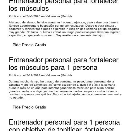
Entrenador personal para fortalecer
los músculos
Publicado el 24-4-2020 en Valdemoro (Madrid)
A lo largo del tiempo he sido contante haciendo ejercicio, pero existe una barrera,
llámese aburrimiento o frustración por no ver resultados. Deseo reducir cintura ,
abdomen y tonificar todo pues he perdido 7 kilos en una semana por un disgusto
muy grande. No fumo, ni bebo alcohol, no tengo problemas para llevar un régimen
especifico, en general como sano. Soy auxiliar de enfermería, trabajo...
Pide Precio Gratis
Entrenador personal para fortalecer
los músculos para 1 persona
Publicado el 2-12-2024 en Valdemoro (Madrid)
Durante mucho tiempo he tratado de aumentar mi peso, tanto aumentando la
cantidad y tipo de alimentos, así como acudiendo al gym 4-5 días a la semana
durante más de un año para intentar ganar masa muscular, pero al no percibir
grandes cambios lo dejé, ya que me consumía mucho tiempo a cambio de unos
resultados apenas perceptibles. Nunca he trabajado con un entrenador personal, y
he optado...
Pide Precio Gratis
Entrenador personal para 1 persona
con objetivo de tonificar, fortalecer