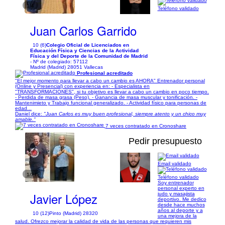
1/4
Teléfono validado
Juan Carlos Garrido
10 (6)
Colegio Oficial de Licenciados en
Educación Física y Ciencias de la Actividad
Física y del Deporte de la Comunidad de Madrid
- Nº de colegiado: 57112
Madrid (Madrid) 28051 Vallecas
Profesional acreditado
"El mejor momento para llevar a cabo un cambio es AHORA" Entrenador personal
(Online y Presencial) con experiencia en: - Especialista en
"TRANSFORMACIONES", si tu objetivo es llevar a cabo un cambio en poco tiempo.
- Perdida de masa grasa (Peso). - Ganancia de masa muscular y tonificación. -
Mantenimieto y Trabajo funcional generalizado. - Actividad físico para personas de
edad...
Daniel dice:
"Juan Carlos es muy buen profesional, siempre atento y un chico muy
amable."
7 veces contratado en Cronoshare
Pedir presupuesto
Email validado
1/21
Teléfono validado
Soy entrenador
personal experto en
Javier López
judo y masajista
deportivo. Me dedico
desde hace muchos
años al deporte y a
10 (12)
Pinto (Madrid) 28320
una mejora de la
salud. Ofrezco mejorar la calidad de vida de las personas que requieren mis