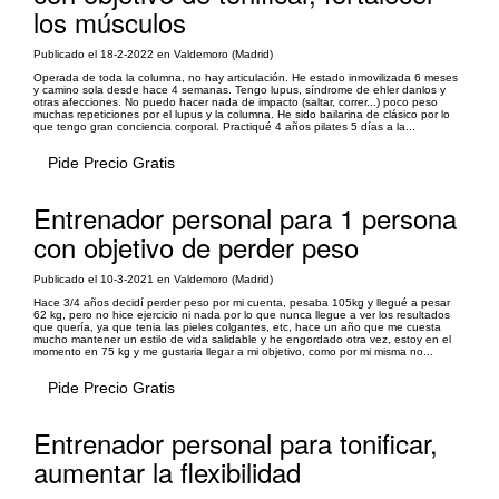
los músculos
Publicado el 18-2-2022 en Valdemoro (Madrid)
Operada de toda la columna, no hay articulación. He estado inmovilizada 6 meses
y camino sola desde hace 4 semanas. Tengo lupus, síndrome de ehler danlos y
otras afecciones. No puedo hacer nada de impacto (saltar, correr...) poco peso
muchas repeticiones por el lupus y la columna. He sido bailarina de clásico por lo
que tengo gran conciencia corporal. Practiqué 4 años pilates 5 días a la...
Pide Precio Gratis
Entrenador personal para 1 persona
con objetivo de perder peso
Publicado el 10-3-2021 en Valdemoro (Madrid)
Hace 3/4 años decidí perder peso por mi cuenta, pesaba 105kg y llegué a pesar
62 kg, pero no hice ejercicio ni nada por lo que nunca llegue a ver los resultados
que quería, ya que tenia las pieles colgantes, etc, hace un año que me cuesta
mucho mantener un estilo de vida salidable y he engordado otra vez, estoy en el
momento en 75 kg y me gustaria llegar a mi objetivo, como por mi misma no...
Pide Precio Gratis
Entrenador personal para tonificar,
aumentar la flexibilidad