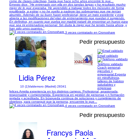
como de clases colectivas, hasta que hace ocho años encontré lo que...
Ernesto dice:
"He entrenado con ella en dos tandas largas y ha resultado mucho
mejor de lo que esperaba. He aprendido a trabajar todos los músculos de forma
equilibrada, a estirar y no he vuelto a padecer las sobrecargas que me tenían
aburrido. Además de su buen hacer profesional, tiene un trato excelente y está
abierta a las modificaciones del plan de entrenamiento que puedan ir surgiendo.
En definitiva, en cuanto que vuelva por madrid trataré de encontrar un hueco para
que sea mi entrenadora personal. Sin duda la mejor que he tenido hasta ahora, y
han sido unos cuantos."
3 veces contratado en Cronoshare
Pedir presupuesto
Email validado
1/4
Teléfono validado
Coach personal,
ejecutivo y
Lidia Pérez
empresarial.Experta
en mindfulness,
talleres de hábitos
saludables y
10 (1)
Valdemoro (Madrid) 28341
empresas
felices.Amplia experiencia en los distintos campos. Profesional, apasionada,
responsable y comprometida. Experiencia en gestión de personas y n formación
reglada y acreditada. En búsqueda continua de soluciones y cumplimiento de
objetivos, para conseguir que la persona, encuentre lo que...
4 veces contratado en Cronoshare
Pedir presupuesto
Francys Paola