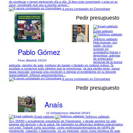
de continuar y seguir mejorando día a día. Si lees este comentario y esta en tu
zona, contáctale que vas a acertar seguro."
4 veces contratado en Cronoshare
Pedir presupuesto
Email validado
1/3
Teléfono validado
Hola buenas, soy
pablo, tecnico
Pablo Gómez
superior en
actividades físicas y
deportivas, ademas
de entrenador
Pinto (Madrid) 28320
personal de la fuerza
aplicada, monitor de sala, profesor de karate y titulado en ciclismo indoor. Te
ayudare a conseguir todo objetivo que te propongas, ya sea perder peso, ganar
masa muscular, preparar una oposición o mejorar el rendimiento en tu deporte
(especialidad). Ofrezco asesoramientos...
8 veces contratado en Cronoshare
Pedir presupuesto
Anaís
10 (4)
Valdemoro (Madrid) 28343
Email validado
Teléfono validado
Soy TAFAD y actualmente estudiante de Fisioterapia, y desde siempre he sido
amante del deporte y de la salud. He trabajado en diferentes ámbitos relacionados
con esto: Trabajé como socorrista, como profesora/entrenadora de niñ@s de
predeporte, natación y baloncesto, en un gimnasio, tanto como monitora de sala,