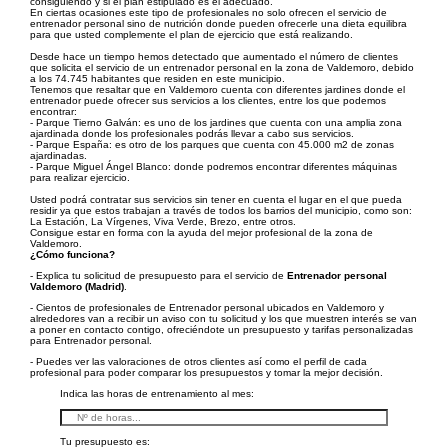
consiguiendo y si el plan estipulado es el adecuado.
En ciertas ocasiones este tipo de profesionales no solo ofrecen el servicio de
entrenador personal sino de nutrición donde pueden ofrecerle una dieta equilibra
para que usted complemente el plan de ejercicio que está realizando.
Desde hace un tiempo hemos detectado que aumentado el número de clientes
que solicita el servicio de un entrenador personal en la zona de Valdemoro, debido
a los 74.745 habitantes que residen en este municipio.
Tenemos que resaltar que en Valdemoro cuenta con diferentes jardines donde el
entrenador puede ofrecer sus servicios a los clientes, entre los que podemos
encontrar:
- Parque Tierno Galván: es uno de los jardines que cuenta con una amplia zona
ajardinada donde los profesionales podrás llevar a cabo sus servicios.
- Parque España: es otro de los parques que cuenta con 45.000 m2 de zonas
ajardinadas.
- Parque Miguel Ángel Blanco: donde podremos encontrar diferentes máquinas
para realizar ejercicio.
Usted podrá contratar sus servicios sin tener en cuenta el lugar en el que pueda
residir ya que estos trabajan a través de todos los barrios del municipio, como son:
La Estación, La Vírgenes, Viva Verde, Brezo, entre otros.
Consigue estar en forma con la ayuda del mejor profesional de la zona de
Valdemoro.
¿Cómo funciona?
- Explica tu solicitud de presupuesto para el servicio de
Entrenador personal
Valdemoro (Madrid)
.
- Cientos de profesionales de Entrenador personal ubicados en Valdemoro y
alrededores van a recibir un aviso con tu solicitud y los que muestren interés se van
a poner en contacto contigo, ofreciéndote un presupuesto y tarifas personalizadas
para Entrenador personal.
- Puedes ver las valoraciones de otros clientes así como el perfil de cada
profesional para poder comparar los presupuestos y tomar la mejor decisión.
Indica las horas de entrenamiento al mes:
Tu presupuesto es: