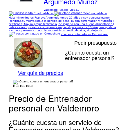
Argumedo Muñoz
Valdemoro (Madrid) 28341
Email validado
Teléfono validado
Hola mi nombre es Francys Argumedo tengo 29 años y soy personal trainer.
(certificada), motivadora a la perdida de peso, buena alimentación y nutrición (
certificada) Soy mi propio testimonio, he logrado con una buena alimentación (
déficit calórico) y ejercicios mi peso ideal, adelgace más de 15 kilos, me gustaría
ayudar a personas que quieran cambiar su estilo de vida, sin dejar de...
7 veces contratado en Cronoshare
Pedir presupuesto
¿Cuánto cuesta un
entrenador personal?
1/5
Ver guía de precios
€
€€
€€€
€€€€
Precio de Entrenador
personal en Valdemoro
¿Cuánto cuesta un servicio de
Entrenador personal en Valdemoro?