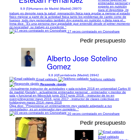
entrenador personal y
experto en nutrición
9,9 (5)
Humanes de Madrid (Madrid) 28970
para el deportista, mi
trabajo es deporte para la salud, preparación fisica para ayudar a mejorar el estado
fisico mejorar a partir de la actividad fisica tanto los problemas de cardio como de
huesos, todo muy personalizo también doy experto en nutrición y dieta para el...
Inma dice:
"Es una persona muy agradable que entendió desde el primer momento
mi necesidad, su trabajo es excelente "
17 veces contratado en Cronoshare
Pedir presupuesto
Alberto Jose Sotelino
Gomez
9,8 (4)
Fuenlabrada (Madrid) 28942
Email validado
Teléfono validado
Responde rápido
- Actualmente instructor de actividades y sala-octubre 2018 en universidad Carlos III
de madrid (Getafe) - actualmente entrenador personal. - entrenador y monitor de
sala y funcional en fitboxclub junio 2017-junio 2018. - instructor de trx en
overcyclingcenter mayo 2016- junio 2017 - instructor de clases colectivas en
holidaygym marzo 2014- mayo 2016
Olga dice:
"Proporciona un entrenamiento muy variado adaptado a tus
necesidades, es un entrenador muy completo. "
20 veces contratado en Cronoshare
Pedir presupuesto
Email validado