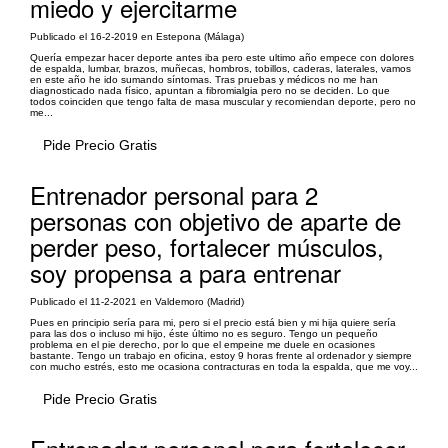
miedo y ejercitarme
Publicado el 16-2-2019 en Estepona (Málaga)
Quería empezar hacer deporte antes iba pero este ultimo año empece con dolores
de espalda, lumbar, brazos, muñecas, hombros, tobillos, caderas, laterales, vamos
en este año he ido sumando síntomas. Tras pruebas y médicos no me han
diagnosticado nada físico, apuntan a fibromialgia pero no se deciden. Lo que
todos coinciden que tengo falta de masa muscular y recomiendan deporte, pero no
me...
Pide Precio Gratis
Entrenador personal para 2
personas con objetivo de aparte de
perder peso, fortalecer músculos,
soy propensa a para entrenar
Publicado el 11-2-2021 en Valdemoro (Madrid)
Pues en principio sería para mi, pero si el precio está bien y mi hija quiere sería
para las dos o incluso mi hijo, éste último no es seguro. Tengo un pequeño
problema en el pie derecho, por lo que el empeine me duele en ocasiones
bastante. Tengo un trabajo en oficina, estoy 9 horas frente al ordenador y siempre
con mucho estrés, esto me ocasiona contracturas en toda la espalda, que me voy...
Pide Precio Gratis