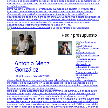
servicios, ese es mi objetivo personal y lo que puedo aportar. Soy comprometido en
todo lo que hago y con un contacto cercano y sincero. Mis servicios incluyen tarifas
económicas para...
David Guijarro Gómez dice:
"Profesional cualificado en constante credimiento y
formación en beneficio del individuo que solicita sus servicios. Entrenamiento
deportivo de alta calidad, personalizado, enfocado en las capacidades y
necesidades de cada perfil para sacar el máximo rendimiento posible en función de
las expectativas personales. Gran dinamismo en los ejercicios y rutinas adaptadas
a todas las edades y circunstancias. Persona muy cercana y con una gran
capacidad para escuchar y comprender a cada uno. Top!"
6 veces contratado en Cronoshare
Pedir presupuesto
Email validado
1/6
Teléfono validado
Responde rápido
Antonio Mena
Diplomado en
Magisterio de
González
Educación Física por
la Universidad de
Granada y con más
de 15 años de
10 (7)
Leganés (Madrid) 28915
experiencia
desarrollando la labor de monitor de sala y de defensa personal en un gimnasio.
Me implico exhaustivamente en la consecución de los objetivos físicos de los
clientes atendiendo a sus caracteristicas personales y estado físico en función de
la etapa en la que se encuentren, así como...
Raúl dice:
"Estoy encantado con el asesoramiento de antonio. En mi caso es un
entreno con mi pareja, pero no solo es entrenamiento, es un plan completo de
asesoramiento tanto a nivel físico, nutricional y de reeducar al cuerpo. El
sedentarismo hace mella y en un mes y medio ya he perdido 4 kg y me siento más
activo. Siempre esta pendiente y nos facilita tips que podemos aplicar al día a día,
adecua el entreno a la condición física, trato personal genial,100% recomendable.
Hace fácil lo difícil que es tener ganas de entrenar y comer saludable. Con ganas