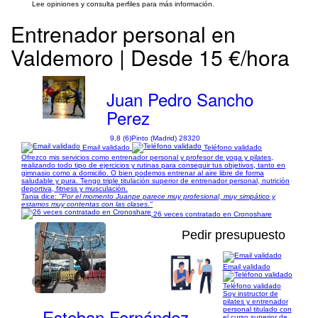
Lee opiniones y consulta perfiles para más información.
Entrenador personal en
Valdemoro | Desde 15 €/hora
Juan Pedro Sancho
Perez
9,8 (6)
Pinto (Madrid) 28320
Email validado
Teléfono validado
Ofrezco mis servicios como entrenador personal y profesor de yoga y pilates,
realizando todo tipo de ejercicios y rutinas para conseguir tus objetivos, tanto en
gimnasio como a domicilio. O bien podemos entrenar al aire libre de forma
saludable y pura. Tengo triple titulación superior de entrenador personal, nutrición
deportiva, fitness y musculación.
Tania dice:
"Por el momento Juanpe parece muy profesional, muy simpático y
estamos muy contentas con las clases."
26 veces contratado en Cronoshare
Pedir presupuesto
Email validado
1/6
Teléfono validado
Soy instructor de
pilates y entrenador
Esteban Fernández
personal titulado con
el curso superior de