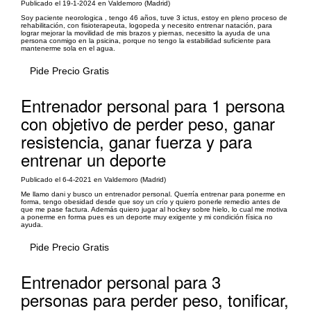
Publicado el 19-1-2024 en Valdemoro (Madrid)
Soy paciente neorologica , tengo 46 años, tuve 3 ictus, estoy en pleno proceso de
rehabilitación, con fisioterapeuta, logopeda y necesito entrenar natación, para
lograr mejorar la movilidad de mis brazos y piernas, necesitto la ayuda de una
persona conmigo en la psicina, porque no tengo la estabilidad suficiente para
mantenerme sola en el agua.
Pide Precio Gratis
Entrenador personal para 1 persona
con objetivo de perder peso, ganar
resistencia, ganar fuerza y para
entrenar un deporte
Publicado el 6-4-2021 en Valdemoro (Madrid)
Me llamo dani y busco un entrenador personal. Querría entrenar para ponerme en
forma, tengo obesidad desde que soy un crío y quiero ponerle remedio antes de
que me pase factura. Además quiero jugar al hockey sobre hielo, lo cual me motiva
a ponerme en forma pues es un deporte muy exigente y mi condición física no
ayuda.
Pide Precio Gratis
Entrenador personal para 3
personas para perder peso, tonificar,