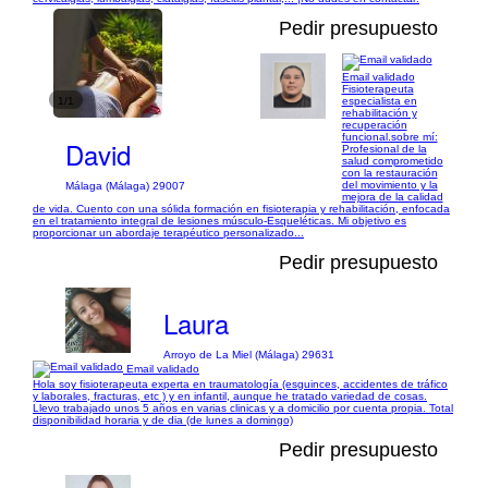
Pedir presupuesto
Email validado
Fisioterapeuta
1/1
especialista en
rehabilitación y
recuperación
funcional. ​sobre mí:
David
Profesional de la
salud comprometido
con la restauración
del movimiento y la
Málaga (Málaga) 29007
mejora de la calidad
de vida. Cuento con una sólida formación en fisioterapia y rehabilitación, enfocada
en el tratamiento integral de lesiones músculo-Esqueléticas. Mi objetivo es
proporcionar un abordaje terapéutico personalizado...
Pedir presupuesto
Laura
Arroyo de La Miel (Málaga) 29631
Email validado
Hola soy fisioterapeuta experta en traumatología (esguinces, accidentes de tráfico
y laborales, fracturas, etc ) y en infantil, aunque he tratado variedad de cosas.
Llevo trabajado unos 5 años en varias clinicas y a domicilio por cuenta propia. Total
disponibilidad horaria y de dia (de lunes a domingo)
Pedir presupuesto