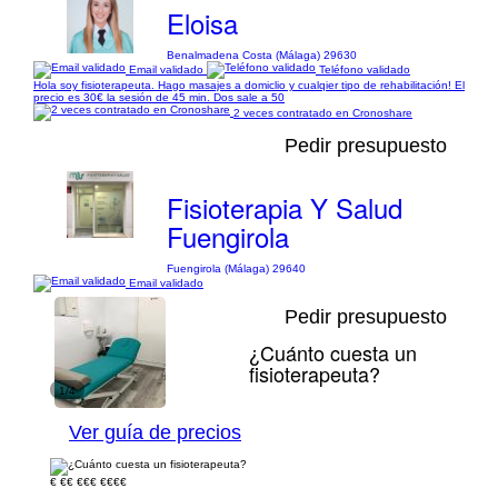
Eloisa
Benalmadena Costa (Málaga) 29630
Email validado
Teléfono validado
Hola soy fisioterapeuta. Hago masajes a domiclio y cualqier tipo de rehabilitación! El
precio es 30€ la sesión de 45 min. Dos sale a 50
2 veces contratado en Cronoshare
Pedir presupuesto
Fisioterapia Y Salud
Fuengirola
Fuengirola (Málaga) 29640
Email validado
Pedir presupuesto
¿Cuánto cuesta un
fisioterapeuta?
1/4
Ver guía de precios
€
€€
€€€
€€€€