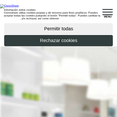
Información sobre cookies
Cronoshare utiliza cookies propias y de terceros para fines analíticos. Puedes
aceptar todas las cookies pulsando el botón “Permitir todas”. Puedes cambiar la
MENU
configuración
, y/o rechazar, así como obtener
más información
.