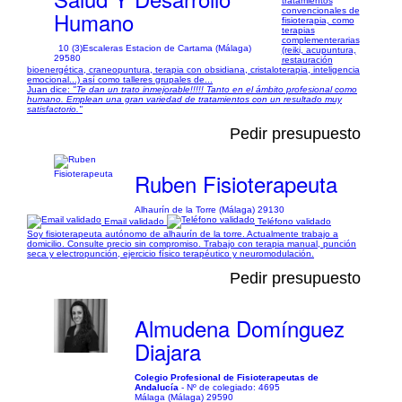
tratamientos
convencionales de
Humano
fisioterapia, como
terapias
complementerarias
10 (3)
Escaleras Estacion de Cartama (Málaga)
(reiki, acupuntura,
29580
restauración
bioenergética, craneopuntura, terapia con obsidiana, cristaloterapia, inteligencia
emocional...) así como talleres grupales de...
Juan dice:
"Te dan un trato inmejorable!!!!! Tanto en el ámbito profesional como
humano. Emplean una gran variedad de tratamientos con un resultado muy
satisfactorio."
Pedir presupuesto
Ruben Fisioterapeuta
Alhaurín de la Torre (Málaga) 29130
Email validado
Teléfono validado
Soy fisioterapeuta autónomo de alhaurín de la torre. Actualmente trabajo a
domicilio. Consulte precio sin compromiso. Trabajo con terapia manual, punción
seca y electropunción, ejercicio físico terapéutico y neuromodulación.
Pedir presupuesto
Almudena Domínguez
Diajara
Colegio Profesional de Fisioterapeutas de
Andalucía
- Nº de colegiado: 4695
Málaga (Málaga) 29590