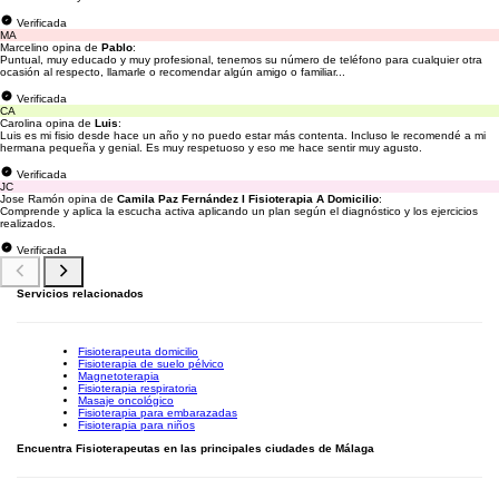
Verificada
MA
Marcelino opina de
Pablo
:
Puntual, muy educado y muy profesional, tenemos su número de teléfono para cualquier otra
ocasión al respecto, llamarle o recomendar algún amigo o familiar...
Verificada
CA
Carolina opina de
Luis
:
Luis es mi fisio desde hace un año y no puedo estar más contenta. Incluso le recomendé a mi
hermana pequeña y genial. Es muy respetuoso y eso me hace sentir muy agusto.
Verificada
JC
Jose Ramón opina de
Camila Paz Fernández I Fisioterapia A Domicilio
:
Comprende y aplica la escucha activa aplicando un plan según el diagnóstico y los ejercicios
realizados.
Verificada
Servicios relacionados
Fisioterapeuta domicilio
Fisioterapia de suelo pélvico
Magnetoterapia
Fisioterapia respiratoria
Masaje oncológico
Fisioterapia para embarazadas
Fisioterapia para niños
Encuentra Fisioterapeutas en las principales ciudades de Málaga