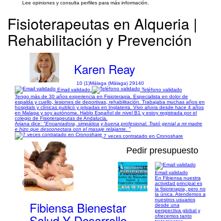
Lee opiniones y consulta perfiles para más información.
Fisioterapeutas en Alqueria |
Rehabilitación y Prevención
Karen Reay
10 (1)
Málaga (Málaga) 29140
Email validado
Teléfono validado
Tengo más de 30 años experiencia en Fisioterapia. Especialista en dolor de
espalda y cuello, lesiones de deportivas, rehabilitación. Trabajaba muchas años en
hospitals y clínicas publicó y privadas en Inglaterra. Vivo ahora desde hace 4 años
en Malaga y soy autónoma. Hablo Español de nivel B1 y estoy registrada por el
colegio de Fisioterapeutas de Andalucia.
Ariana dice:
"Encantadora, simpática y buena profesional. Trató genial a mi madre
e hizo que desconectara con el masaje relajante. "
7 veces contratado en Cronoshare
Pedir presupuesto
Email validado
En Fibiensa nuestra
1/2
actividad principal es
la fisioterapia, pero no
la única. Atendemos a
nuestros usuarios
Fibiensa Bienestar
desde una
perspectiva global y
Salud Y Desarrollo
ofrecemos tanto