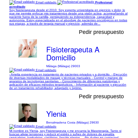
Email validado
Profesional
acreditado
Soy fisioterapeuta desde el 2010. Soy experta universitaria en ejercicio y dolor, lo
que me permite enfocar mis tratamientos desde una visión activa, acompañando al
paciente fuera de la camilla, persiguiendo su independencia, capacidad y
autonomía. Estoy especializada en el abordaje de pacientes oncológicos en todas
sus etapas, a través de terapia manual y ejercicio, además de...
Pedir presupuesto
Fisioterapeuta A
Domicilio
Málaga (Málaga) 29003
Email validado
- Amplia experiencia en tratamiento de pacientes privados y a domicilio. - Ejecución
de diversas modalidades de masaje y técnicas manuales- - Control y manejo de
aparatos de tecnologías sanitarias. - Conocimiento de diferentes patologías y
aplicación de eficaces métodos terapéuticos. - Información al paciente y ejecución
de un tratamiento rehabilitador, adaptado y óptimo.
Pedir presupuesto
Ylenia
Benalmadena Costa (Málaga) 29630
Email validado
Mi nombre es Ylenia, soy Fisioterapeuta y me encanta la Masoterapia. Tanto si
buscas aliviar tensiones y reducir el estrés o sufres de dolores de espalda,
cervicalgias, lumbalgias, ciatálgias, fascitis plantar,... ¡No dudes en contactar!