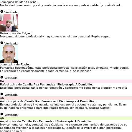
Toñi opina de
Maria Elena
:
Me ha dado una sesion y estoy contenta con la atencion, profesionalidad y puntualidad.
Verificada
Belen opina de
Edgar
:
Muy puntual, buen profesional y muy correcto en el trato personal. Repito seguro
Verificada
Juan opina de
Rocio
:
Fantástica fisioterapéuta, trato profesional perfecto, satisfacción total, simpática, y todo genial,
La recominedo encarecidamente a todo el mundo, ni se lo piensen.
Verificada
RA
Rafael opina de
Camila Paz Fernández I Fisioterapia A Domicilio
:
Excelente profesional, tanto por su formación y conocimiento como por la atención y empatía
Verificada
AN
Antonio opina de
Camila Paz Fernández I Fisioterapia A Domicilio
:
Es una profesional muy involucrada, se interesa por el paciente y está muy pendiente. Es un
gusto haberla encontrado para que realice terapia con mi padre. Gracias Camila!
Verificada
ÁN
Ángel opina de
Camila Paz Fernández I Fisioterapia A Domicilio
:
Muy contento con ella, contactó muy rápidamente y siempre con multitud de opciones que se
adaptaban muy bien a todas mis necesidades. Además se la intuye una gran profesional
ademas de muy...