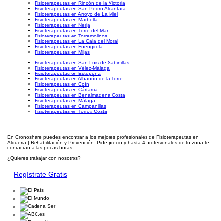
Fisioterapeutas en Rincón de la Victoria
Fisioterapeutas en San Pedro Alcantara
Fisioterapeutas en Arroyo de La Miel
Fisioterapeutas en Marbella
Fisioterapeutas en Nerja
Fisioterapeutas en Torre del Mar
Fisioterapeutas en Torremolinos
Fisioterapeutas en La Cala del Moral
Fisioterapeutas en Fuengirola
Fisioterapeutas en Mijas
Fisioterapeutas en San Luis de Sabinillas
Fisioterapeutas en Vélez-Málaga
Fisioterapeutas en Estepona
Fisioterapeutas en Alhaurín de la Torre
Fisioterapeutas en Coín
Fisioterapeutas en Cártama
Fisioterapeutas en Benalmadena Costa
Fisioterapeutas en Málaga
Fisioterapeutas en Campanillas
Fisioterapeutas en Torrox Costa
En Cronoshare puedes encontrar a los mejores profesionales de Fisioterapeutas en
Alqueria | Rehabilitación y Prevención. Pide precio y hasta 4 profesionales de tu zona te
contactan a las pocas horas.
¿Quieres trabajar con nosotros?
Regístrate Gratis