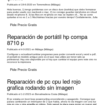
Publicado el 19-6-2020 en Torremolinos (Málaga)
Hola buenas, 1) tengo problemas con un disco duro (toshiba) que debo formatear
para poder usarlo con macbook o mac. 2) no consigo guardar mis’photos en icloud
desde mi iphone 8. 3) las fitos en mi iphoto en mac se repiten x5... No se como
quitarlas si no es 1 a 1 Muchisimas hracias por vuestro tiempo! Cordialemente, Julia
Pide Precio Gratis
Reparación de portátil hp compa
8710 p
Publicado el 4-3-2021 en Málaga (Málaga)
Configurar u actualizar/cambiar programas para poder convertir excel y word a pdf,
el portatil es modelo antiguo pero es el que mas utilizo por tener wds xp
profesional. Hay otro disponible por si hay que cambiar el equipo pero este otro no
reconoce la impresora
Pide Precio Gratis
Reparación de pc cpu led rojo
grafica rodando sin imagen
Publicado el 1-2-2023 en Benalmadena Costa (Málaga)
El pc estaba en boot loop powercycling encendiendo y apagando. Consegui que
parara cambiando un interruptor de 2 que habia, ahora no da imagen con una luz
roja en cpu y otra amarilla en mbios. Solo saqué la placa para poner un nuevo ssd