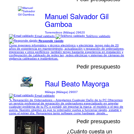
Manuel Salvador Gil
Gamboa
Torremolinos (Málaga) 29620
Email validado
Teléfono validado
Responde rápido
Como ingeniero informático y técnico electrónico y electricista, tengo más de 20
años de experiencia en mantenimineto, actualización y reparación de ordenadores,
impresoras y otros periféricos; también tengo bastante experiencia en instalación y
configuración de cableado de redes lan, redes eléctricas y sistemas de cámaras de
vigilancia cableadas e inalámbricas.
Pedir presupuesto
Raul Beato Mayorga
Málaga (Málaga) 29007
Email validado
🔧 Reparación de Ordenadores – Arreglamos Cualquier Daño de tu PC Ofrecemos
un servicio profesional de reparación de ordenadores especializado en arreglar
cualquier problema de tu PC o portátil, sin importar la marca, el modelo o el tipo de
avería. Nuestro objetivo es que tu ordenador vuelva a funcionar rápido, estable y
como el primer día. Reparamos tanto software como hardware, desde...
Pedir presupuesto
¿Cuánto cuesta un