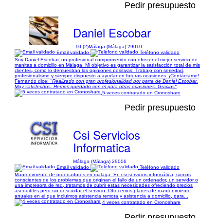
Pedir presupuesto
Daniel Escobar
10 (2)
Málaga (Málaga) 29010
Email validado
Teléfono validado
Soy Daniel Escobar, un profesional comprometido con ofrecer el mejor servicio de
manitas a domicilio en Málaga. Mi objetivo es garantizar la satisfacción total de mis
clientes, como lo demuestran las opiniones positivas. Trabajo con seriedad,
profesionalismo y siempre dispuesto a ayudar en futuras ocasiones. ¡Contáctame!
Fernando dice:
"Realizado con gran profesionalidad por parte de Daniel Escobar.
Muy satisfechos. Hemos quedado con el para otras ocasiones. Gracias"
5 veces contratado en Cronoshare
Pedir presupuesto
Csi Servicios
Informatica
Málaga (Málaga) 29006
Email validado
Teléfono validado
Mantenimiento de ordenadores en malaga. En csi servicios informática, somos
conscientes de los problemas que originan el fallo de un ordenador, un servidor o
una impresora de red, tratamos de cubrir estas necesidades ofreciendo precios
asequibles pero sin descuidar el servicio. Ofrecemos planes de mantenimiento
anuales en el que incluimos asistencia remota y asistencia a domicilio, para...
4 veces contratado en Cronoshare
Pedir presupuesto