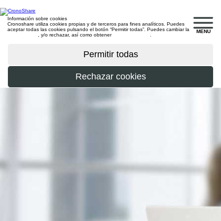
Información sobre cookies
Cronoshare utiliza cookies propias y de terceros para fines analíticos. Puedes
aceptar todas las cookies pulsando el botón “Permitir todas”. Puedes cambiar la
MENU
configuración
, y/o rechazar, así como obtener
más información
.