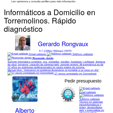
Lee opiniones y consulta perfiles para más información.
Informáticos a Domicilio en
Torremolinos. Rápido
diagnóstico
Gerardo Rongvaux
9,7 (1)
Mijas (Málaga) 29650
Email validado
Teléfono validado
Responde rápido
Soporte informático completo, pcs, portatiles, moviles, hardware y software, limpieza
de virus, troyanos, creación de páginas web, soporte remoto. Mi experiencis es de
12 años en empresas multinacionales en varios paises de europa.
Manuel dice:
"Solucionó mi problema llevandose mi portable a su casa un día"
17 veces contratado en Cronoshare
Pedir presupuesto
Email validado
1/5
Teléfono validado
Técnico en sistemas
microinformáticos y
Alberto
redes, desarrollador
web y especialista en
ciberseguridad.