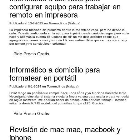
configurar equipo para trabajar en
remoto en impresora
Publicado el 13-8-2025 en Torremolinos (Málaga)
La impresora funciona sin problema dentro la red wifi de casa, pero no desde la
calle. Ya está configurada en la app para imprimir desde cualquier lugar, pero no lo
hace y además la cuenta de usuario de HP no me deja acceder desde que
agregué dos usuarios más y soporte HP son inútiles, llevo quince días con chat y
por remoto y no consiguieron solventar.
Pide Precio Gratis
Informático a domicilio para
formatear en portátil
Publicado el 8-1-2024 en Torremolinos (Málaga)
Hola! tengo un portátil que compré hace unos años y ya funciona bastante lento.
Necesitaría reinstalar el sistema y dejarla limpia ya sea para usarla o para venderla
en algún momento, me podrían hacer un presupuesto por este trabajo? También
retiran a domicilio? El modelo del portátil es hp tpn c125. Gracias
Pide Precio Gratis
Revisión de mac mac, macbook y
iphone