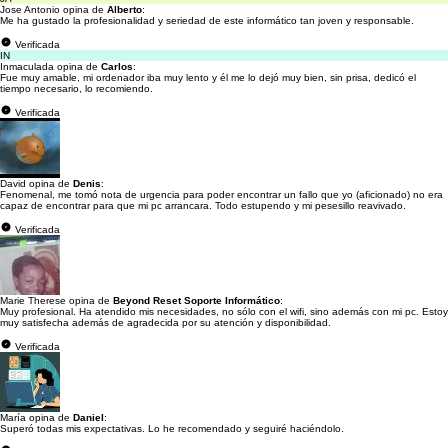
Jose Antonio opina de
Alberto
:
Me ha gustado la profesionalidad y seriedad de este informático tan joven y responsable.
Verificada
IN
Inmaculada opina de
Carlos
:
Fue muy amable, mi ordenador iba muy lento y él me lo dejó muy bien, sin prisa, dedicó el
tiempo necesario, lo recomiendo.
Verificada
David opina de
Denis
:
Fenomenal, me tomó nota de urgencia para poder encontrar un fallo que yo (aficionado) no era
capaz de encontrar para que mi pc arrancara. Todo estupendo y mi pesesillo reavivado.
Verificada
Marie Therese opina de
Beyond Reset Soporte Informático
:
Muy profesional. Ha atendido mis necesidades, no sólo con el wifi, sino además con mi pc. Estoy
muy satisfecha además de agradecida por su atención y disponibilidad.
Verificada
María opina de
Daniel
:
Superó todas mis expectativas. Lo he recomendado y seguiré haciéndolo.