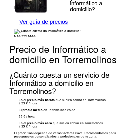
informático a
domicilio?
1/3
Ver guía de precios
€
€€
€€€
€€€€
Precio de Informático a
domicilio en Torremolinos
¿Cuánto cuesta un servicio de
Informático a domicilio en
Torremolinos?
Es el
precio más barato
que suelen cobrar en Torremolinos
↓
23 €
/
hora
El
precio medio
en Torremolinos es de
29 €
/
hora
Es el
precio más caro
que suelen cobrar en Torremolinos
↑
35 €
/
hora
El precio final depende de varios factores clave. Recomendamos pedir
presupuestos personalizados a profesionales de tu zona.