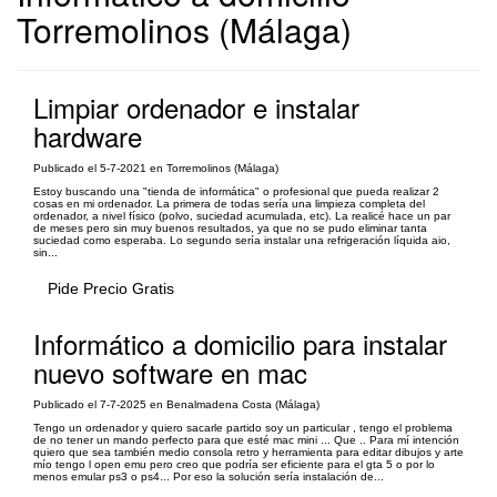
Torremolinos (Málaga)
Limpiar ordenador e instalar
hardware
Publicado el 5-7-2021 en Torremolinos (Málaga)
Estoy buscando una "tienda de informática" o profesional que pueda realizar 2
cosas en mi ordenador. La primera de todas sería una limpieza completa del
ordenador, a nivel físico (polvo, suciedad acumulada, etc). La realicé hace un par
de meses pero sin muy buenos resultados, ya que no se pudo eliminar tanta
suciedad como esperaba. Lo segundo sería instalar una refrigeración líquida aio,
sin...
Pide Precio Gratis
Informático a domicilio para instalar
nuevo software en mac
Publicado el 7-7-2025 en Benalmadena Costa (Málaga)
Tengo un ordenador y quiero sacarle partido soy un particular , tengo el problema
de no tener un mando perfecto para que esté mac mini ... Que .. Para mí intención
quiero que sea también medio consola retro y herramienta para editar dibujos y arte
mío tengo l open emu pero creo que podría ser eficiente para el gta 5 o por lo
menos emular ps3 o ps4... Por eso la solución sería instalación de...