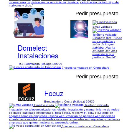
ordenadores, optimización de rendimiento, limpieza y eliminación de todo tipo de
malwares y virus."
Pedir presupuesto
Email validado
1/3
Teléfono validado
Elisabeth dice:
"Chico
muy agradable y
Domelect
sabia de lo que
hablaba. Nos ha
ayudado con mas
Instalaciones
cosas de lo que
pedimos. Genial"
9,8 (10)
Málaga (Málaga) 29009
7 veces contratado en Cronoshare
Pedir presupuesto
Focuz
Benalmadena Costa (Málaga) 29630
Email validado
Teléfono validado
Instalación de telecomunicaciones: diseño, instalación y mantenimiento de redes
de datos (cableado estructurado, fibra óptica, redes wi-Fi, cctv, etc.) tanto en
hogares como en empresas. Diseño web: creación de páginas web modernas,
adaptadas a móviles, optimizadas para seo, enfocadas en pequeñas y medianas
empresas que quieren mejorar su presencia online.
3 veces contratado en Cronoshare