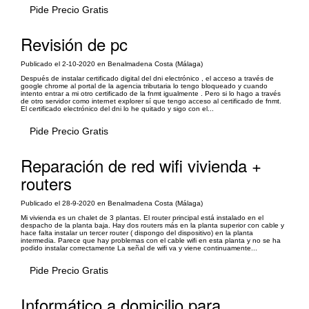
Pide Precio Gratis
Revisión de pc
Publicado el 2-10-2020 en Benalmadena Costa (Málaga)
Después de instalar certificado digital del dni electrónico , el acceso a través de
google chrome al portal de la agencia tributaria lo tengo bloqueado y cuando
intento entrar a mi otro certificado de la fnmt igualmente . Pero si lo hago a través
de otro servidor como internet explorer sí que tengo acceso al certificado de fnmt.
El certificado electrónico del dni lo he quitado y sigo con el...
Pide Precio Gratis
Reparación de red wifi vivienda +
routers
Publicado el 28-9-2020 en Benalmadena Costa (Málaga)
Mi vivienda es un chalet de 3 plantas. El router principal está instalado en el
despacho de la planta baja. Hay dos routers más en la planta superior con cable y
hace falta instalar un tercer router ( dispongo del dispositivo) en la planta
intermedia. Parece que hay problemas con el cable wifi en esta planta y no se ha
podido instalar correctamente La señal de wifi va y viene continuamente...
Pide Precio Gratis
Informático a domicilio para