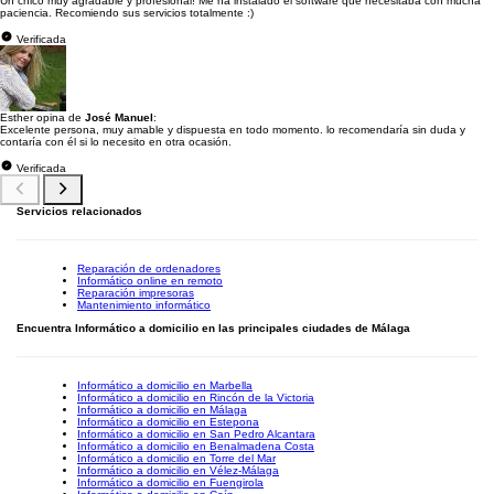
Un chico muy agradable y profesional! Me ha instalado el software que necesitaba con mucha
paciencia. Recomiendo sus servicios totalmente :)
Verificada
Esther opina de
José Manuel
:
Excelente persona, muy amable y dispuesta en todo momento. lo recomendaría sin duda y
contaría con él si lo necesito en otra ocasión.
Verificada
Servicios relacionados
Reparación de ordenadores
Informático online en remoto
Reparación impresoras
Mantenimiento informático
Encuentra Informático a domicilio en las principales ciudades de Málaga
Informático a domicilio en Marbella
Informático a domicilio en Rincón de la Victoria
Informático a domicilio en Málaga
Informático a domicilio en Estepona
Informático a domicilio en San Pedro Alcantara
Informático a domicilio en Benalmadena Costa
Informático a domicilio en Torre del Mar
Informático a domicilio en Vélez-Málaga
Informático a domicilio en Fuengirola