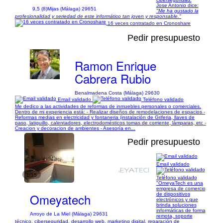
Jose Antonio dice:
9,5 (8)
Mijas (Málaga) 29651
"Me ha gustado la
profesionalidad y seriedad de este informático tan joven y responsable."
16 veces contratado en Cronoshare
Pedir presupuesto
Ramon Enrique
Cabrera Rubio
Benalmadena Costa (Málaga) 29630
Email validado
Teléfono validado
Me dedico a las actividades de reformas de inmuebles personales o comerciales.
Dentro de mi experiencia está: - Realizar diseños de remodelaciones de espacios -
Reformas medias en electricidad y fontaneria (instalación de Griferia, llaves de
paso, latiguillo, calentadores, electrodomésticos tomas de corriente, lámparas, etc -
Creacion y decoracion de ambientes - Asesoría en...
Pedir presupuesto
Email validado
1/15
Teléfono validado
"OmeyaTech es una
empresa de comercio
Omeyatech
de dispositivos
electrónicos y que
brinda soluciones
informáticas de forma
Arroyo de La Miel (Málaga) 29631
remota, soporte
técnico, ciberseguridad, desarrollo web, marketing digital, reparación de