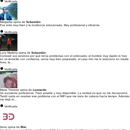
Verificada
Margarita opina de
Sebastián
:
Fue todo muy bien y la incidencia solucionada. Muy profesional y eficiente
Verificada
Lucy Marleny opina de
Sebastián
:
Contraté sus servicios por qué tenía problemas con el ordenador, el hombre muy rápido lo hizo
en mi domicilio con confianza, venía muy bien preparado, el caso mío me lo soluciono en media
hora, la...
Verificada
Marie Therese opina de
Leonardo
:
Un excelente profesional. Trato amable y muy disponible. La verdad es que no me decepcionó.
Tardó nada en resolver ese problema con el WiFi que me traía de cabeza hacía tiempo. Además
me dejó el...
Verificada
Irene opina de
Blai
: