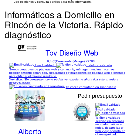
Lee opiniones y consulta perfiles para más información.
Informáticos a Domicilio en
Rincón de la Victoria. Rápido
diagnóstico
Tov Diseño Web
9,6 (3)
Benajarafe (Málaga) 29790
Email validado
Teléfono validado
Somos creadores de páginas web y community mánager también hacemos
posicionamiento sem y seo. Realizamos optimizaciones de paginas web existentes
para obtener el maximo resultado.
Xevi dice:
"En conclusión como podeis ver excelente ahora tica valorar todo y
decidir Gracias"
16 veces contratado en Cronoshare
Pedir presupuesto
Email validado
1/6
Teléfono validado
Técnico en sistemas
microinformáticos y
Alberto
redes, desarrollador
web y especialista en
ciberseguridad.