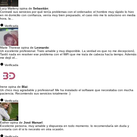
Lucy Marleny opina de
Sebastián
:
Contraté sus servicios por qué tenía problemas con el ordenador, el hombre muy rápido lo hizo
en mi domicilio con confianza, venía muy bien preparado, el caso mío me lo soluciono en media
hora, la...
Verificada
Marie Therese opina de
Leonardo
:
Un excelente profesional. Trato amable y muy disponible. La verdad es que no me decepcionó.
Tardó nada en resolver ese problema con el WiFi que me traía de cabeza hacía tiempo. Además
me dejó el...
Verificada
Irene opina de
Blai
:
Un chico muy agradable y profesional! Me ha instalado el software que necesitaba con mucha
paciencia. Recomiendo sus servicios totalmente :)
Verificada
Esther opina de
José Manuel
:
Excelente persona, muy amable y dispuesta en todo momento. lo recomendaría sin duda y
contaría con él si lo necesito en otra ocasión.
Verificada