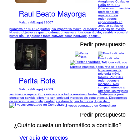
Arreglamos Cualquier
Daño de tu PC
Ofrecemos un servicio
Raul Beato Mayorga
profesional de
reparación de
ordenadores
especializado en
Málaga (Málaga) 29007
arreglar cualquier
problema de tu PC o portátil, sin importar la marca, el modelo o el tipo de avería.
Nuestro objetivo es que tu ordenador vuelva a funcionar rápido, estable y como el
primer día. Reparamos tanto software como hardware, desde...
Pedir presupuesto
Email validado
Teléfono validado
1/3
Nuestra empresa perita rota se dedica a
la reparación de
telefonía móvil,
Perita Rota
tablets. Portátiles,
ordenadores y
macbook. Nos
comprometemos a
Málaga (Málaga) 29009
ofrecerle los mejores
servicios de reparación y asistencia a todos nuestros clientes. Trabajamos para
ofrecer un servicio diferente con seriedad y precios sin competencia. Disponemos
de servicio de recogida y entrega a domicilio, en tu oficina, lugar de...
3 veces contratado en Cronoshare
Pedir presupuesto
¿Cuánto cuesta un informático a domicilio?
Ver guía de precios