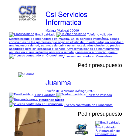
Csi Servicios
Informatica
Málaga (Málaga) 29006
Email validado
Teléfono validado
Mantenimiento de ordenadores en malaga. En csi servicios informática, somos
conscientes de los problemas que originan el fallo de un ordenador, un servidor o
una impresora de red, tratamos de cubrir estas necesidades ofreciendo precios
asequibles pero sin descuidar el servicio. Ofrecemos planes de mantenimiento
anuales en el que incluimos asistencia remota y asistencia a domicilio, para...
4 veces contratado en Cronoshare
Pedir presupuesto
Juanma
Rincón de la Victoria (Málaga) 29730
Email validado
Teléfono validado
Responde rápido
2 veces contratado en Cronoshare
Pedir presupuesto
Email validado
🔧 Reparación de
1/6
Ordenadores –