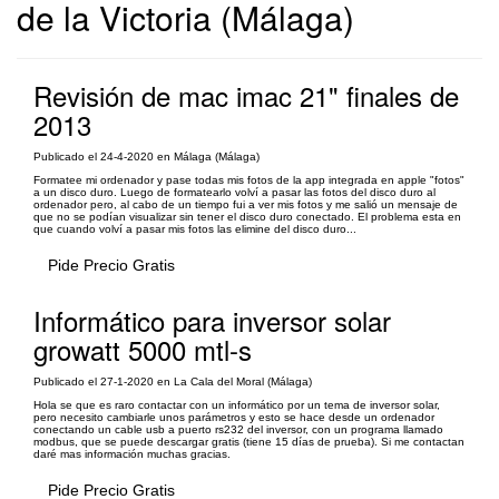
de la Victoria (Málaga)
Revisión de mac imac 21" finales de
2013
Publicado el 24-4-2020 en Málaga (Málaga)
Formatee mi ordenador y pase todas mis fotos de la app integrada en apple "fotos"
a un disco duro. Luego de formatearlo volví a pasar las fotos del disco duro al
ordenador pero, al cabo de un tiempo fui a ver mis fotos y me salió un mensaje de
que no se podían visualizar sin tener el disco duro conectado. El problema esta en
que cuando volví a pasar mis fotos las elimine del disco duro...
Pide Precio Gratis
Informático para inversor solar
growatt 5000 mtl-s
Publicado el 27-1-2020 en La Cala del Moral (Málaga)
Hola se que es raro contactar con un informático por un tema de inversor solar,
pero necesito cambiarle unos parámetros y esto se hace desde un ordenador
conectando un cable usb a puerto rs232 del inversor, con un programa llamado
modbus, que se puede descargar gratis (tiene 15 días de prueba). Si me contactan
daré mas información muchas gracias.
Pide Precio Gratis