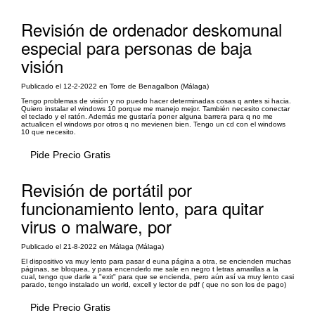
Revisión de ordenador deskomunal
especial para personas de baja
visión
Publicado el 12-2-2022 en Torre de Benagalbon (Málaga)
Tengo problemas de visión y no puedo hacer determinadas cosas q antes si hacia.
Quiero instalar el windows 10 porque me manejo mejor. También necesito conectar
el teclado y el ratón. Además me gustaría poner alguna barrera para q no me
actualicen el windows por otros q no mevienen bien. Tengo un cd con el windows
10 que necesito.
Pide Precio Gratis
Revisión de portátil por
funcionamiento lento, para quitar
virus o malware, por
Publicado el 21-8-2022 en Málaga (Málaga)
El dispositivo va muy lento para pasar d euna página a otra, se encienden muchas
páginas, se bloquea, y para encenderlo me sale en negro t letras amarillas a la
cual, tengo que darle a "exit" para que se encienda, pero aún así va muy lento casi
parado, tengo instalado un world, excell y lector de pdf ( que no son los de pago)
Pide Precio Gratis