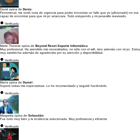
David opina de
Denis
:
Fenomenal, me tomó nota de urgencia para poder encontrar un fallo que yo (aficionado) no era
capaz de encontrar para que mi pc arrancara. Todo estupendo y mi pesesillo reavivado.
Verificada
Marie Therese opina de
Beyond Reset Soporte Informático
:
Muy profesional. Ha atendido mis necesidades, no sólo con el wifi, sino además con mi pc. Estoy
muy satisfecha además de agradecida por su atención y disponibilidad.
Verificada
María opina de
Daniel
:
Superó todas mis expectativas. Lo he recomendado y seguiré haciéndolo.
Verificada
Margarita opina de
Sebastián
:
Fue todo muy bien y la incidencia solucionada. Muy profesional y eficiente
Verificada