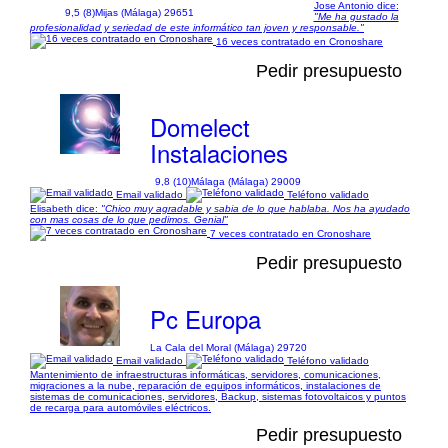
Jose Antonio dice:
9,5 (8)
Mijas (Málaga) 29651
"Me ha gustado la
profesionalidad y seriedad de este informático tan joven y responsable."
16 veces contratado en Cronoshare
Pedir presupuesto
Domelect
Instalaciones
9,8 (10)
Málaga (Málaga) 29009
Email validado
Teléfono validado
Elisabeth dice:
"Chico muy agradable y sabia de lo que hablaba. Nos ha ayudado
con mas cosas de lo que pedimos. Genial"
7 veces contratado en Cronoshare
Pedir presupuesto
Pc Europa
La Cala del Moral (Málaga) 29720
Email validado
Teléfono validado
Mantenimiento de infraestructuras informáticas, servidores, comunicaciones,
migraciones a la nube, reparación de equipos informáticos, instalaciones de
sistemas de comunicaciones, servidores, Backup, sistemas fotovoltaicos y puntos
de recarga para automóviles eléctricos.
Pedir presupuesto