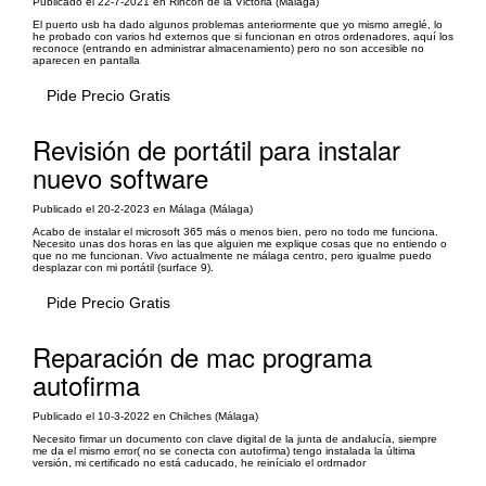
Publicado el 22-7-2021 en Rincón de la Victoria (Málaga)
El puerto usb ha dado algunos problemas anteriormente que yo mismo arreglé, lo
he probado con varios hd externos que si funcionan en otros ordenadores, aquí los
reconoce (entrando en administrar almacenamiento) pero no son accesible no
aparecen en pantalla
Pide Precio Gratis
Revisión de portátil para instalar
nuevo software
Publicado el 20-2-2023 en Málaga (Málaga)
Acabo de instalar el microsoft 365 más o menos bien, pero no todo me funciona.
Necesito unas dos horas en las que alguien me explique cosas que no entiendo o
que no me funcionan. Vivo actualmente ne málaga centro, pero igualme puedo
desplazar con mi portátil (surface 9).
Pide Precio Gratis
Reparación de mac programa
autofirma
Publicado el 10-3-2022 en Chilches (Málaga)
Necesito firmar un documento con clave digital de la junta de andalucía, siempre
me da el mismo error( no se conecta con autofirma) tengo instalada la última
versión, mi certificado no está caducado, he reinícialo el ordrnador