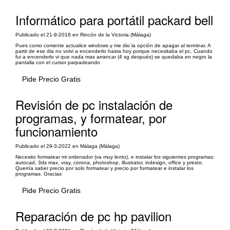
Informático para portátil packard bell
Publicado el 21-9-2018 en Rincón de la Victoria (Málaga)
Pues como comente actualice windows y me dio la opción de apagar al terminar. A
partir de ese dia no volvi a encenderlo hasta hoy porque necesitaba el pc. Cuando
fui a encenderlo vi que nada mas arrancar (4 sg después) se quedaba en negro la
pantalla con el cursor parpadeando
Pide Precio Gratis
Revisión de pc instalación de
programas, y formatear, por
funcionamiento
Publicado el 29-3-2022 en Málaga (Málaga)
Necesito formatear mi ordenador (va muy lento), e instalar los siguientes programas:
autocad, 3ds max, vray, corona, photoshop, illustrator, indesign, office y presto.
Querría saber precio por solo formatear y precio por formatear e instalar los
programas. Gracias
Pide Precio Gratis
Reparación de pc hp pavilion