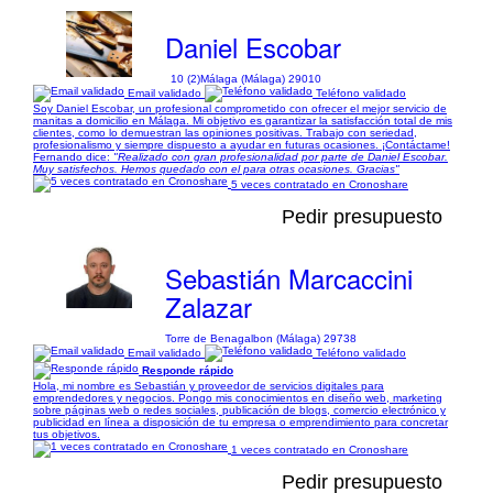
Daniel Escobar
10 (2)
Málaga (Málaga) 29010
Email validado
Teléfono validado
Soy Daniel Escobar, un profesional comprometido con ofrecer el mejor servicio de
manitas a domicilio en Málaga. Mi objetivo es garantizar la satisfacción total de mis
clientes, como lo demuestran las opiniones positivas. Trabajo con seriedad,
profesionalismo y siempre dispuesto a ayudar en futuras ocasiones. ¡Contáctame!
Fernando dice:
"Realizado con gran profesionalidad por parte de Daniel Escobar.
Muy satisfechos. Hemos quedado con el para otras ocasiones. Gracias"
5 veces contratado en Cronoshare
Pedir presupuesto
Sebastián Marcaccini
Zalazar
Torre de Benagalbon (Málaga) 29738
Email validado
Teléfono validado
Responde rápido
Hola, mi nombre es Sebastián y proveedor de servicios digitales para
emprendedores y negocios. Pongo mis conocimientos en diseño web, marketing
sobre páginas web o redes sociales, publicación de blogs, comercio electrónico y
publicidad en línea a disposición de tu empresa o emprendimiento para concretar
tus objetivos.
1 veces contratado en Cronoshare
Pedir presupuesto