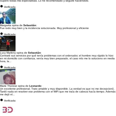
Superó todas mis expectativas. Lo he recomendado y seguiré haciéndolo.
Verificada
Margarita opina de
Sebastián
:
Fue todo muy bien y la incidencia solucionada. Muy profesional y eficiente
Verificada
Lucy Marleny opina de
Sebastián
:
Contraté sus servicios por qué tenía problemas con el ordenador, el hombre muy rápido lo hizo
en mi domicilio con confianza, venía muy bien preparado, el caso mío me lo soluciono en media
hora, la...
Verificada
Marie Therese opina de
Leonardo
:
Un excelente profesional. Trato amable y muy disponible. La verdad es que no me decepcionó.
Tardó nada en resolver ese problema con el WiFi que me traía de cabeza hacía tiempo. Además
me dejó el...
Verificada