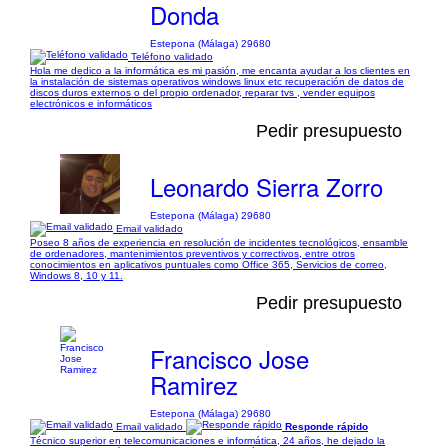
Donda
Estepona (Málaga) 29680
Teléfono validado
Hola me dedico a la informática es mi pasión, me encanta ayudar a los clientes en
la instalación de sistemas operativos windows linux etc recuperación de datos de
discos duros externos o del propio ordenador, reparar tvs , vender equipos
electrónicos e informáticos
Pedir presupuesto
Leonardo Sierra Zorro
Estepona (Málaga) 29680
Email validado
Poseo 8 años de experiencia en resolución de incidentes tecnológicos, ensamble
de ordenadores, mantenimientos preventivos y correctivos, entre otros
conocimientos en aplicativos puntuales como Office 365, Servicios de correo,
Windows 8, 10 y 11.
Pedir presupuesto
Francisco Jose
Ramirez
Estepona (Málaga) 29680
Email validado
Responde rápido
Técnico superior en telecomunicaciones e informática, 24 años, he dejado la