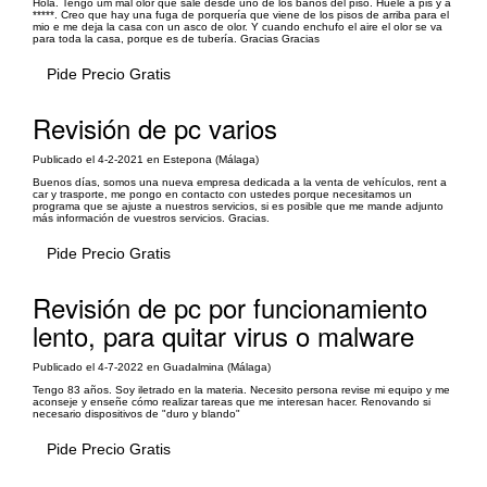
Hola. Tengo um mal olor que sale desde uno de los baños del piso. Huele a pis y a
*****. Creo que hay una fuga de porquería que viene de los pisos de arriba para el
mio e me deja la casa con un asco de olor. Y cuando enchufo el aire el olor se va
para toda la casa, porque es de tubería. Gracias Gracias
Pide Precio Gratis
Revisión de pc varios
Publicado el 4-2-2021 en Estepona (Málaga)
Buenos días, somos una nueva empresa dedicada a la venta de vehículos, rent a
car y trasporte, me pongo en contacto con ustedes porque necesitamos un
programa que se ajuste a nuestros servicios, si es posible que me mande adjunto
más información de vuestros servicios. Gracias.
Pide Precio Gratis
Revisión de pc por funcionamiento
lento, para quitar virus o malware
Publicado el 4-7-2022 en Guadalmina (Málaga)
Tengo 83 años. Soy iletrado en la materia. Necesito persona revise mi equipo y me
aconseje y enseñe cómo realizar tareas que me interesan hacer. Renovando si
necesario dispositivos de "duro y blando"
Pide Precio Gratis