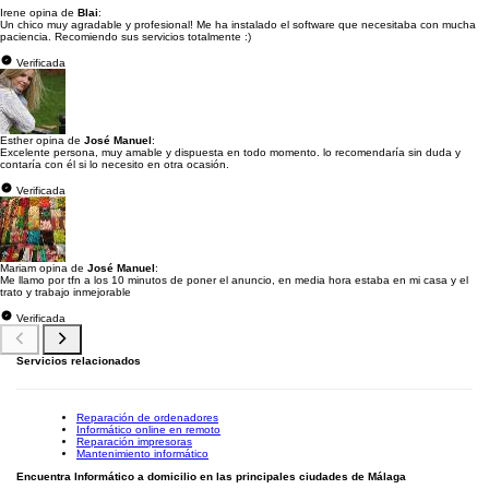
Irene opina de
Blai
:
Un chico muy agradable y profesional! Me ha instalado el software que necesitaba con mucha
paciencia. Recomiendo sus servicios totalmente :)
Verificada
Esther opina de
José Manuel
:
Excelente persona, muy amable y dispuesta en todo momento. lo recomendaría sin duda y
contaría con él si lo necesito en otra ocasión.
Verificada
Mariam opina de
José Manuel
:
Me llamo por tfn a los 10 minutos de poner el anuncio, en media hora estaba en mi casa y el
trato y trabajo inmejorable
Verificada
Servicios relacionados
Reparación de ordenadores
Informático online en remoto
Reparación impresoras
Mantenimiento informático
Encuentra Informático a domicilio en las principales ciudades de Málaga