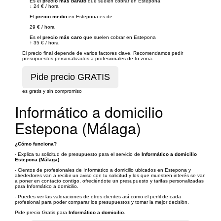
Es el
precio más barato
que suelen cobrar en Estepona
↓
24 €
/
hora
El
precio medio
en Estepona es de
29 €
/
hora
Es el
precio más caro
que suelen cobrar en Estepona
↑
35 €
/
hora
El precio final depende de varios factores clave. Recomendamos pedir
presupuestos personalizados a profesionales de tu zona.
es gratis y sin compromiso
Informático a domicilio
Estepona (Málaga)
¿Cómo funciona?
- Explica tu solicitud de presupuesto para el servicio de
Informático a domicilio
Estepona (Málaga)
.
- Cientos de profesionales de Informático a domicilio ubicados en Estepona y
alrededores van a recibir un aviso con tu solicitud y los que muestren interés se van
a poner en contacto contigo, ofreciéndote un presupuesto y tarifas personalizadas
para Informático a domicilio.
- Puedes ver las valoraciones de otros clientes así como el perfil de cada
profesional para poder comparar los presupuestos y tomar la mejor decisión.
Pide precio Gratis para
Informático a domicilio
.