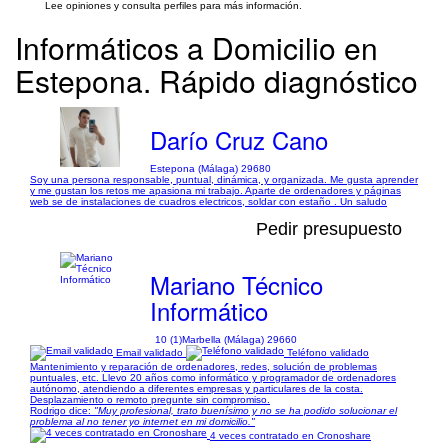
Lee opiniones y consulta perfiles para más información.
Informáticos a Domicilio en
Estepona. Rápido diagnóstico
Darío Cruz Cano
Estepona (Málaga) 29680
Soy una persona responsable, puntual, dinámica, y organizada. Me gusta aprender
y me gustan los retos me apasiona mi trabajo. Aparte de ordenadores y páginas
web se de instalaciones de cuadros electricos, soldar con estaño . Un saludo
Pedir presupuesto
Mariano Técnico
Informático
10 (1)
Marbella (Málaga) 29660
Email validado
Teléfono validado
Mantenimiento y reparación de ordenadores, redes, solución de problemas
puntuales, etc. Llevo 20 años como informático y programador de ordenadores
autónomo, atendiendo a diferentes empresas y particulares de la costa.
Desplazamiento o remoto pregunte sin compromiso.
Rodrigo dice:
"Muy profesional, trato buenísimo y no se ha podido solucionar el
problema al no tener yo internet en mi domicilio."
4 veces contratado en Cronoshare