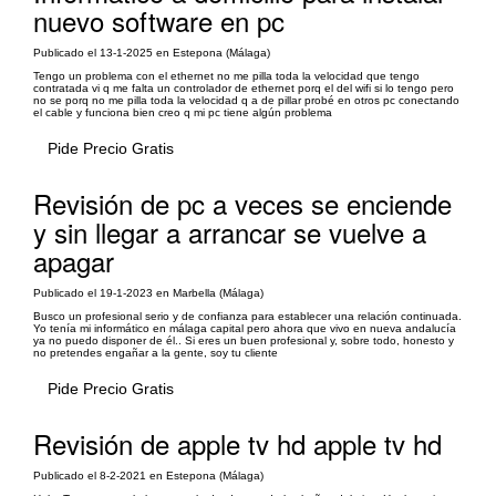
nuevo software en pc
Publicado el 13-1-2025 en Estepona (Málaga)
Tengo un problema con el ethernet no me pilla toda la velocidad que tengo
contratada vi q me falta un controlador de ethernet porq el del wifi si lo tengo pero
no se porq no me pilla toda la velocidad q a de pillar probé en otros pc conectando
el cable y funciona bien creo q mi pc tiene algún problema
Pide Precio Gratis
Revisión de pc a veces se enciende
y sin llegar a arrancar se vuelve a
apagar
Publicado el 19-1-2023 en Marbella (Málaga)
Busco un profesional serio y de confianza para establecer una relación continuada.
Yo tenía mi informático en málaga capital pero ahora que vivo en nueva andalucía
ya no puedo disponer de él.. Si eres un buen profesional y, sobre todo, honesto y
no pretendes engañar a la gente, soy tu cliente
Pide Precio Gratis
Revisión de apple tv hd apple tv hd
Publicado el 8-2-2021 en Estepona (Málaga)