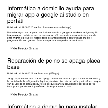
Informático a domicilio ayuda para
migrar app a google ai studio en
portátil
Publicado el 18-5-2026 en San Pedro Alcantara (Málaga)
Necesito migrar un proyecto de firebase studio a google ai studio o antigravity. No
tengo ningún problema con mi ordenador, sólo necesito asesoramiento y ayuda
para migrar el proyecto. Usted debe estar familiarizado con firebase studio y
programación con gemini. Zona estepona a san pedro de alcántara.
Pide Precio Gratis
Reparación de pc no se apaga placa
base
Publicado el 14-6-2022 en Estepona (Málaga)
Tengo el problema que cuando apago la torre se queda la placa base encendida y
la pantalla de la refrigeración líquida y también los usb del ratón y micrófono porque
van al usb de la placa base. No sé de qué manera solucionarlo por si es por la
bios, por si podéis venir y cuánto cobráis por venir a casa.
Pide Precio Gratis
Informático a domicilio para instalar