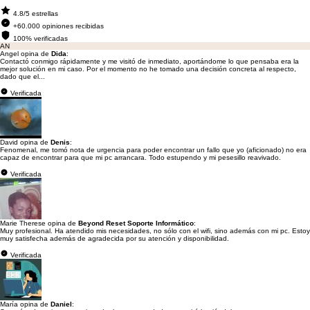
4.8/5 estrellas
+60.000 opiniones recibidas
100% verificadas
AN
Angel opina de
Dida
:
Contactó conmigo rápidamente y me visitó de inmediato, aportándome lo que pensaba era la
mejor solución en mi caso. Por el momento no he tomado una decisión concreta al respecto,
dado que el...
Verificada
David opina de
Denis
:
Fenomenal, me tomó nota de urgencia para poder encontrar un fallo que yo (aficionado) no era
capaz de encontrar para que mi pc arrancara. Todo estupendo y mi pesesillo reavivado.
Verificada
Marie Therese opina de
Beyond Reset Soporte Informático
:
Muy profesional. Ha atendido mis necesidades, no sólo con el wifi, sino además con mi pc. Estoy
muy satisfecha además de agradecida por su atención y disponibilidad.
Verificada
María opina de
Daniel
: