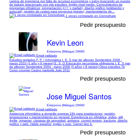
carrera de ingeniería por falta de recursos económicos y estoy buscando un puesto
de trabajo relacionado con mis estudios. Inglés nivel medio. Conocimientos de
programas ofimáticos, programación (c++ y matlab), diseño gráfico (solidworks y
autocad), gestión de costes para proyectos (presto), mantenimiento de...
1 veces contratado en Cronoshare
Pedir presupuesto
Kevin Leon
Estepona (Málaga) 29680
Email validado
Estudios reglados F. P. I Informática I. E. S mar de alboran Septiembre 2008 -
marzo 2010 (1 año y 6 meses) E. S. O Educación secundaria obligatoria I. E. S mar
de alboran Septiembre 2004 - mayo 2008 (3 años y 8 meses) Otros estudios Tit
Curso croupier Casino marbella Julio 2011
Pedir presupuesto
Jose Miguel Santos
Estepona (Málaga) 29680
Email validado
Asistencia informática a domicilio express 24h para instalaciones, gestión,
reparaciones y mantenimiento en general. Experiencia en ofimática, redes, wifi,
4g/lte, inmarsat, cámaras de seguridad, antivirus, control remoto, backups, diseño
gráfico y web. Hablo español, inglés y ruso. Carnet tipo b.
Pedir presupuesto