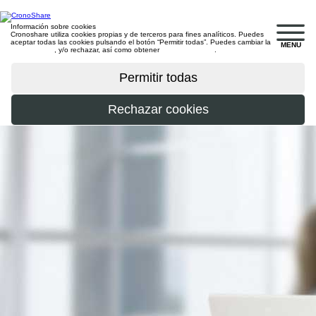
Información sobre cookies
Cronoshare utiliza cookies propias y de terceros para fines analíticos. Puedes
aceptar todas las cookies pulsando el botón “Permitir todas”. Puedes cambiar la
MENU
configuración
, y/o rechazar, así como obtener
más información
.