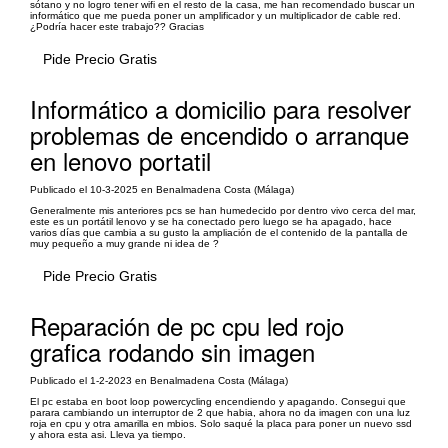
sótano y no logro tener wifi en el resto de la casa, me han recomendado buscar un
informático que me pueda poner un amplificador y un multiplicador de cable red.
¿Podría hacer este trabajo?? Gracias
Pide Precio Gratis
Informático a domicilio para resolver
problemas de encendido o arranque
en lenovo portatil
Publicado el 10-3-2025 en Benalmadena Costa (Málaga)
Generalmente mis anteriores pcs se han humedecido por dentro vivo cerca del mar,
este es un portátil lenovo y se ha conectado pero luego se ha apagado, hace
varios días que cambia a su gusto la ampliación de el contenido de la pantalla de
muy pequeño a muy grande ni idea de ?
Pide Precio Gratis
Reparación de pc cpu led rojo
grafica rodando sin imagen
Publicado el 1-2-2023 en Benalmadena Costa (Málaga)
El pc estaba en boot loop powercycling encendiendo y apagando. Consegui que
parara cambiando un interruptor de 2 que habia, ahora no da imagen con una luz
roja en cpu y otra amarilla en mbios. Solo saqué la placa para poner un nuevo ssd
y ahora esta asi. Lleva ya tiempo.