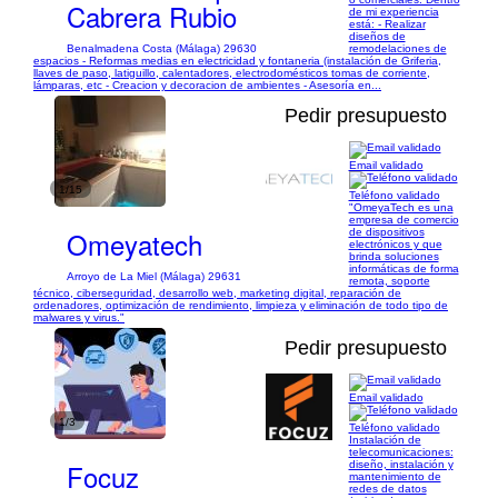
Cabrera Rubio
de mi experiencia
está: - Realizar
diseños de
Benalmadena Costa (Málaga) 29630
remodelaciones de
espacios - Reformas medias en electricidad y fontaneria (instalación de Griferia,
llaves de paso, latiguillo, calentadores, electrodomésticos tomas de corriente,
lámparas, etc - Creacion y decoracion de ambientes - Asesoría en...
Pedir presupuesto
Email validado
1/15
Teléfono validado
"OmeyaTech es una
empresa de comercio
Omeyatech
de dispositivos
electrónicos y que
brinda soluciones
informáticas de forma
Arroyo de La Miel (Málaga) 29631
remota, soporte
técnico, ciberseguridad, desarrollo web, marketing digital, reparación de
ordenadores, optimización de rendimiento, limpieza y eliminación de todo tipo de
malwares y virus."
Pedir presupuesto
Email validado
1/3
Teléfono validado
Instalación de
telecomunicaciones:
Focuz
diseño, instalación y
mantenimiento de
redes de datos