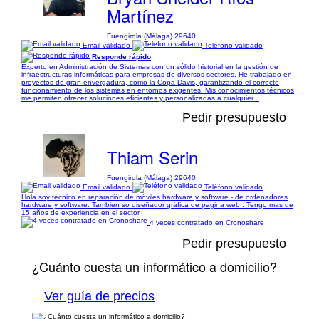
Martínez
Fuengirola (Málaga) 29640
Email validado
Teléfono validado
Responde rápido
Experto en Administración de Sistemas con un sólido historial en la gestión de
infraestructuras informáticas para empresas de diversos sectores. He trabajado en
proyectos de gran envergadura, como la Copa Davis, garantizando el correcto
funcionamiento de los sistemas en entornos exigentes. Mis conocimientos técnicos
me permiten ofrecer soluciones eficientes y personalizadas a cualquier...
Pedir presupuesto
Thiam Serin
Fuengirola (Málaga) 29640
Email validado
Teléfono validado
Hola soy técnico en reparación de móviles hardware y software - de ordenadores
hardware y software. Tambien so diseñador gráfica de pagina web . Tengo mas de
15 años de experiencia en el sector
4 veces contratado en Cronoshare
Pedir presupuesto
¿Cuánto cuesta un informático a domicilio?
Ver guía de precios