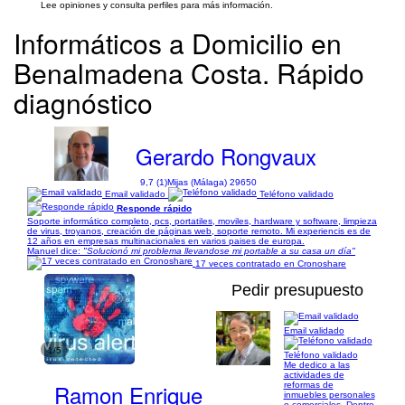
Lee opiniones y consulta perfiles para más información.
Informáticos a Domicilio en
Benalmadena Costa. Rápido
diagnóstico
Gerardo Rongvaux
9,7 (1)
Mijas (Málaga) 29650
Email validado
Teléfono validado
Responde rápido
Soporte informático completo, pcs, portatiles, moviles, hardware y software, limpieza
de virus, troyanos, creación de páginas web, soporte remoto. Mi experiencis es de
12 años en empresas multinacionales en varios paises de europa.
Manuel dice:
"Solucionó mi problema llevandose mi portable a su casa un día"
17 veces contratado en Cronoshare
Pedir presupuesto
Email validado
1/5
Teléfono validado
Me dedico a las
actividades de
Ramon Enrique
reformas de
inmuebles personales
o comerciales. Dentro