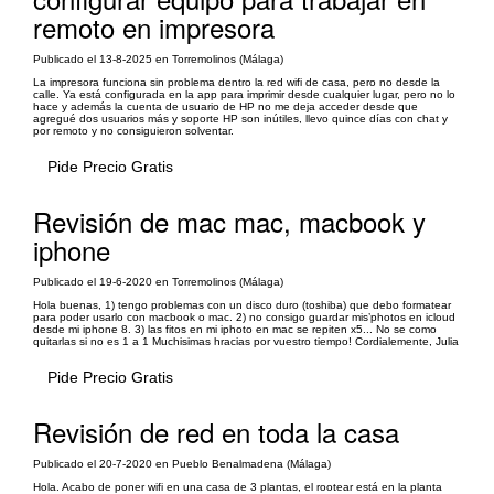
remoto en impresora
Publicado el 13-8-2025 en Torremolinos (Málaga)
La impresora funciona sin problema dentro la red wifi de casa, pero no desde la
calle. Ya está configurada en la app para imprimir desde cualquier lugar, pero no lo
hace y además la cuenta de usuario de HP no me deja acceder desde que
agregué dos usuarios más y soporte HP son inútiles, llevo quince días con chat y
por remoto y no consiguieron solventar.
Pide Precio Gratis
Revisión de mac mac, macbook y
iphone
Publicado el 19-6-2020 en Torremolinos (Málaga)
Hola buenas, 1) tengo problemas con un disco duro (toshiba) que debo formatear
para poder usarlo con macbook o mac. 2) no consigo guardar mis’photos en icloud
desde mi iphone 8. 3) las fitos en mi iphoto en mac se repiten x5... No se como
quitarlas si no es 1 a 1 Muchisimas hracias por vuestro tiempo! Cordialemente, Julia
Pide Precio Gratis
Revisión de red en toda la casa
Publicado el 20-7-2020 en Pueblo Benalmadena (Málaga)
Hola. Acabo de poner wifi en una casa de 3 plantas, el rootear está en la planta