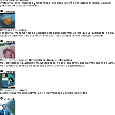
Profesional, serio, implicado y responsable. Sin duda volveré a contactarlo si tuviera cualquier
problema de software informático.
Verificada
David opina de
Denis
:
Fenomenal, me tomó nota de urgencia para poder encontrar un fallo que yo (aficionado) no era
capaz de encontrar para que mi pc arrancara. Todo estupendo y mi pesesillo reavivado.
Verificada
Marie Therese opina de
Beyond Reset Soporte Informático
:
Muy profesional. Ha atendido mis necesidades, no sólo con el wifi, sino además con mi pc. Estoy
muy satisfecha además de agradecida por su atención y disponibilidad.
Verificada
María opina de
Daniel
:
Superó todas mis expectativas. Lo he recomendado y seguiré haciéndolo.
Verificada