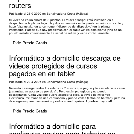
routers
Publicado el 28-9-2020 en Benalmadena Costa (Málaga)
Mi vivienda es un chalet de 3 plantas. El router principal está instalado en el
despacho de la planta baja. Hay dos routers más en la planta superior con cable y
hace falta instalar un tercer router ( dispongo del dispositivo) en la planta
intermedia. Parece que hay problemas con el cable wifi en esta planta y no se ha
podido instalar correctamente La señal de wifi va y viene continuamente...
Pide Precio Gratis
Informático a domicilio descarga de
videos protegidos de cursos
pagados en en tablet
Publicado el 23-4-2026 en Benalmadena Costa (Málaga)
Necesito descargar todos los videos de 2 cursos que pagué y la escuela va a cerrar
(garantizaban acceso de por vida) . Pero están protegidos y no puedo
descargarlos. Cada vez que quiero acceder a ellos, a través de mi correo
electrónico, me mandan una contraseña y puedo verlos (están en hotmart), pero no
descargarlos para mantenerlos y verlos cuando quiera. Agradezco ayuda!!
Pide Precio Gratis
Informático a domicilio para
configurar equipo para trabajar en