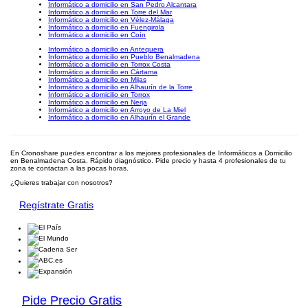
Informático a domicilio en San Pedro Alcantara
Informático a domicilio en Torre del Mar
Informático a domicilio en Vélez-Málaga
Informático a domicilio en Fuengirola
Informático a domicilio en Coín
Informático a domicilio en Antequera
Informático a domicilio en Pueblo Benalmadena
Informático a domicilio en Torrox Costa
Informático a domicilio en Cártama
Informático a domicilio en Mijas
Informático a domicilio en Alhaurín de la Torre
Informático a domicilio en Torrox
Informático a domicilio en Nerja
Informático a domicilio en Arroyo de La Miel
Informático a domicilio en Alhaurín el Grande
En Cronoshare puedes encontrar a los mejores profesionales de Informáticos a Domicilio
en Benalmadena Costa. Rápido diagnóstico. Pide precio y hasta 4 profesionales de tu
zona te contactan a las pocas horas.
¿Quieres trabajar con nosotros?
Regístrate Gratis
Pide Precio Gratis