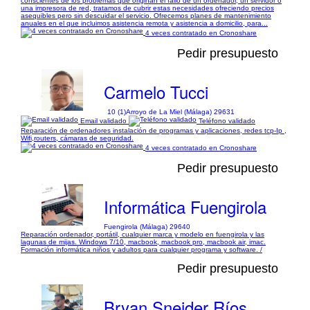
conscientes de los problemas que originan el fallo de un ordenador, un servidor o
una impresora de red, tratamos de cubrir estas necesidades ofreciendo precios
asequibles pero sin descuidar el servicio. Ofrecemos planes de mantenimiento
anuales en el que incluimos asistencia remota y asistencia a domicilio, para...
4 veces contratado en Cronoshare
Pedir presupuesto
Carmelo Tucci
10 (1)
Arroyo de La Miel (Málaga) 29631
Email validado
Teléfono validado
Reparación de ordenadores instalación de programas y aplicaciones, redes tcp-Ip ,
Wifi,routers, cámaras de seguridad.
4 veces contratado en Cronoshare
Pedir presupuesto
Informática Fuengirola
Fuengirola (Málaga) 29640
Reparación ordenador, portátil, cualquier marca y modelo en fuengirola y las
lagunas de mijas. Windows 7/10, macbook, macbook pro, macbook air, imac.
Formación informática niños y adultos para cualquier programa y software. /
Pedir presupuesto
Bryan Sneider Ríos