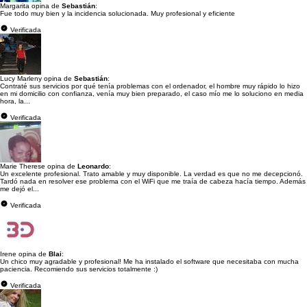
Margarita opina de
Sebastián
:
Fue todo muy bien y la incidencia solucionada. Muy profesional y eficiente
Verificada
Lucy Marleny opina de
Sebastián
:
Contraté sus servicios por qué tenía problemas con el ordenador, el hombre muy rápido lo hizo
en mi domicilio con confianza, venía muy bien preparado, el caso mío me lo soluciono en media
hora, la...
Verificada
Marie Therese opina de
Leonardo
:
Un excelente profesional. Trato amable y muy disponible. La verdad es que no me decepcionó.
Tardó nada en resolver ese problema con el WiFi que me traía de cabeza hacía tiempo. Además
me dejó el...
Verificada
Irene opina de
Blai
:
Un chico muy agradable y profesional! Me ha instalado el software que necesitaba con mucha
paciencia. Recomiendo sus servicios totalmente :)
Verificada