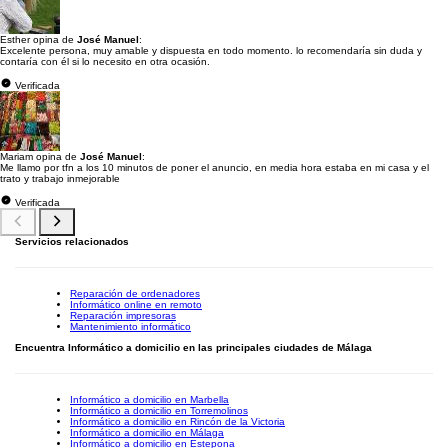
Esther opina de
José Manuel
:
Excelente persona, muy amable y dispuesta en todo momento. lo recomendaría sin duda y
contaría con él si lo necesito en otra ocasión.
Verificada
Mariam opina de
José Manuel
:
Me llamo por tfn a los 10 minutos de poner el anuncio, en media hora estaba en mi casa y el
trato y trabajo inmejorable
Verificada
Servicios relacionados
Reparación de ordenadores
Informático online en remoto
Reparación impresoras
Mantenimiento informático
Encuentra Informático a domicilio en las principales ciudades de Málaga
Informático a domicilio en Marbella
Informático a domicilio en Torremolinos
Informático a domicilio en Rincón de la Victoria
Informático a domicilio en Málaga
Informático a domicilio en Estepona