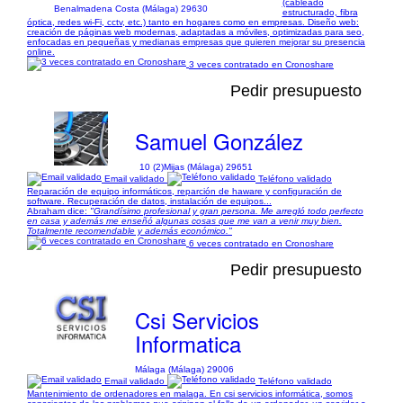
(cableado
Benalmadena Costa (Málaga) 29630
estructurado, fibra
óptica, redes wi-Fi, cctv, etc.) tanto en hogares como en empresas. Diseño web:
creación de páginas web modernas, adaptadas a móviles, optimizadas para seo,
enfocadas en pequeñas y medianas empresas que quieren mejorar su presencia
online.
3 veces contratado en Cronoshare
Pedir presupuesto
Samuel González
10 (2)
Mijas (Málaga) 29651
Email validado
Teléfono validado
Reparación de equipo informáticos, reparción de haware y configuración de
software. Recuperación de datos, instalación de equipos...
Abraham dice:
"Grandísimo profesional y gran persona. Me arregló todo perfecto
en casa y además me enseñó algunas cosas que me van a venir muy bien.
Totalmente recomendable y además económico."
6 veces contratado en Cronoshare
Pedir presupuesto
Csi Servicios
Informatica
Málaga (Málaga) 29006
Email validado
Teléfono validado
Mantenimiento de ordenadores en malaga. En csi servicios informática, somos