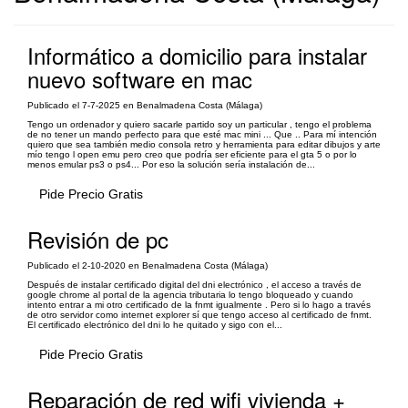
Informático a domicilio para instalar
nuevo software en mac
Publicado el 7-7-2025 en Benalmadena Costa (Málaga)
Tengo un ordenador y quiero sacarle partido soy un particular , tengo el problema
de no tener un mando perfecto para que esté mac mini ... Que .. Para mí intención
quiero que sea también medio consola retro y herramienta para editar dibujos y arte
mío tengo l open emu pero creo que podría ser eficiente para el gta 5 o por lo
menos emular ps3 o ps4... Por eso la solución sería instalación de...
Pide Precio Gratis
Revisión de pc
Publicado el 2-10-2020 en Benalmadena Costa (Málaga)
Después de instalar certificado digital del dni electrónico , el acceso a través de
google chrome al portal de la agencia tributaria lo tengo bloqueado y cuando
intento entrar a mi otro certificado de la fnmt igualmente . Pero si lo hago a través
de otro servidor como internet explorer sí que tengo acceso al certificado de fnmt.
El certificado electrónico del dni lo he quitado y sigo con el...
Pide Precio Gratis
Reparación de red wifi vivienda +