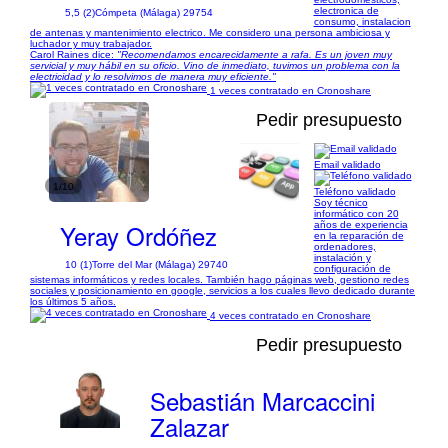
electronica de
5,5 (2)
Cómpeta (Málaga) 29754
consumo, instalacion
de antenas y mantenimiento electrico. Me considero una persona ambiciosa y
luchador y muy trabajador.
Carol Raines dice:
"Recomendamos encarecidamente a rafa. Es un joven muy
servicial y muy hábil en su oficio. Vino de inmediato, tuvimos un problema con la
electricidad y lo resolvimos de manera muy eficiente."
1 veces contratado en Cronoshare
Pedir presupuesto
Email validado
1/10
Teléfono validado
Soy técnico
informático con 20
Yeray Ordóñez
años de experiencia
en la reparación de
ordenadores,
instalación y
10 (1)
Torre del Mar (Málaga) 29740
configuración de
sistemas informáticos y redes locales. También hago páginas web, gestiono redes
sociales y posicionamiento en google, servicios a los cuales llevo dedicado durante
los últimos 5 años.
4 veces contratado en Cronoshare
Pedir presupuesto
Sebastián Marcaccini
Zalazar