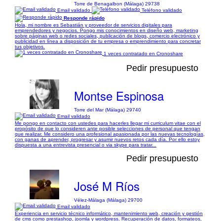
Torre de Benagalbon (Málaga) 29738
Email validado
Teléfono validado
Responde rápido
Hola, mi nombre es Sebastián y proveedor de servicios digitales para
emprendedores y negocios. Pongo mis conocimientos en diseño web, marketing
sobre páginas web o redes sociales, publicación de blogs, comercio electrónico y
publicidad en línea a disposición de tu empresa o emprendimiento para concretar
tus objetivos.
1 veces contratado en Cronoshare
Pedir presupuesto
Montse Espinosa
Torre del Mar (Málaga) 29740
Email validado
Me pongo en contacto con ustedes para hacerles llegar mi curriculum vitae con el
propósito de que lo consideren ante posible selecciones de personal que tengan
que realizar. Me considero una profesional apasionada por las nuevas tecnologías,
con ganas de aprender, progresar y asumir nuevos retos cada día. Por ello estoy
dispuesta a una entrevista presencial o via skype para tratar...
Pedir presupuesto
José M Ríos
Vélez-Málaga (Málaga) 29700
Email validado
Experiencia en servicio técnico informático, mantenimiento web, creación y gestión
de cms como prestashop, joomla y wordpress. Recuperación de datos, formateos,