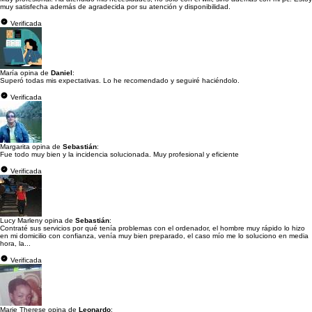
muy satisfecha además de agradecida por su atención y disponibilidad.
Verificada
María opina de
Daniel
:
Superó todas mis expectativas. Lo he recomendado y seguiré haciéndolo.
Verificada
Margarita opina de
Sebastián
:
Fue todo muy bien y la incidencia solucionada. Muy profesional y eficiente
Verificada
Lucy Marleny opina de
Sebastián
:
Contraté sus servicios por qué tenía problemas con el ordenador, el hombre muy rápido lo hizo
en mi domicilio con confianza, venía muy bien preparado, el caso mío me lo soluciono en media
hora, la...
Verificada
Marie Therese opina de
Leonardo
: