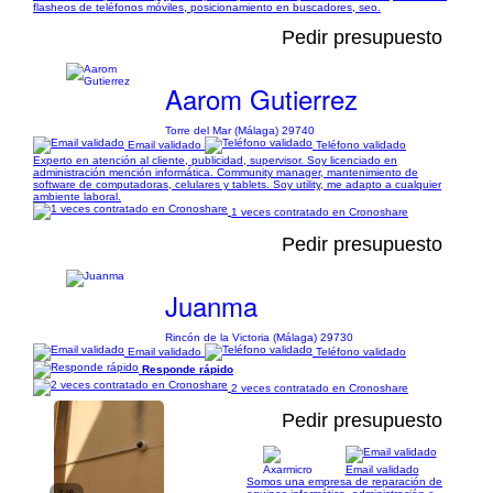
flasheos de teléfonos móviles, posicionamiento en buscadores, seo.
Pedir presupuesto
Aarom Gutierrez
Torre del Mar (Málaga) 29740
Email validado
Teléfono validado
Experto en atención al cliente, publicidad, supervisor. Soy licenciado en
administración mención informática. Community manager, mantenimiento de
software de computadoras, celulares y tablets. Soy utility, me adapto a cualquier
ambiente laboral.
1 veces contratado en Cronoshare
Pedir presupuesto
Juanma
Rincón de la Victoria (Málaga) 29730
Email validado
Teléfono validado
Responde rápido
2 veces contratado en Cronoshare
Pedir presupuesto
Email validado
Somos una empresa de reparación de