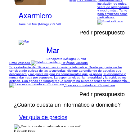
1/6
equipos informático, administración e
instalación de redes,
venta de ordenadores
y mucho más.. Tanto
Axarmicro
para empresas como
particulares.
Torre del Mar (Málaga) 29740
Pedir presupuesto
Mar
Benajarafe (Málaga) 29790
Email validado
Teléfono validado
Soy estudiante de último año en ingeniería telemática. Desde pequeña me he
considerado curiosa de las tecnologías, disfruto aprendiendo de aquellas que
desconozco y me gusta mejorar los conocimientos que ya poseo, cuestionarme y
nunca dar nada por supuesto. La espontaneidad, la naturalidad y la actividad me
definen. Con ganas de trabajar y que siempre ha buscado tener cierta autonomía...
1 veces contratado en Cronoshare
Pedir presupuesto
¿Cuánto cuesta un informático a domicilio?
Ver guía de precios
€
€€
€€€
€€€€