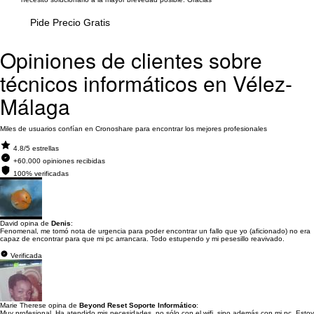
Pide Precio Gratis
Opiniones de clientes sobre
técnicos informáticos en Vélez-
Málaga
Miles de usuarios confían en Cronoshare para encontrar los mejores profesionales
4.8/5 estrellas
+60.000 opiniones recibidas
100% verificadas
David opina de
Denis
:
Fenomenal, me tomó nota de urgencia para poder encontrar un fallo que yo (aficionado) no era
capaz de encontrar para que mi pc arrancara. Todo estupendo y mi pesesillo reavivado.
Verificada
Marie Therese opina de
Beyond Reset Soporte Informático
:
Muy profesional. Ha atendido mis necesidades, no sólo con el wifi, sino además con mi pc. Estoy