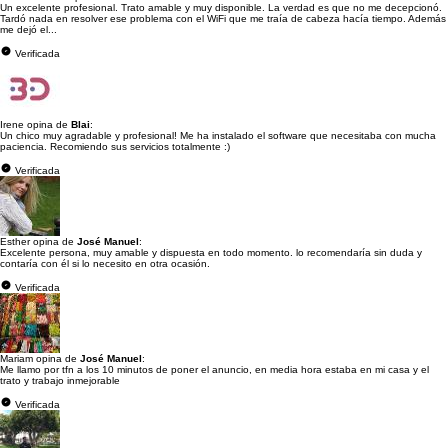
Un excelente profesional. Trato amable y muy disponible. La verdad es que no me decepcionó.
Tardó nada en resolver ese problema con el WiFi que me traía de cabeza hacía tiempo. Además
me dejó el...
Verificada
Irene opina de
Blai
:
Un chico muy agradable y profesional! Me ha instalado el software que necesitaba con mucha
paciencia. Recomiendo sus servicios totalmente :)
Verificada
Esther opina de
José Manuel
:
Excelente persona, muy amable y dispuesta en todo momento. lo recomendaría sin duda y
contaría con él si lo necesito en otra ocasión.
Verificada
Mariam opina de
José Manuel
:
Me llamo por tfn a los 10 minutos de poner el anuncio, en media hora estaba en mi casa y el
trato y trabajo inmejorable
Verificada