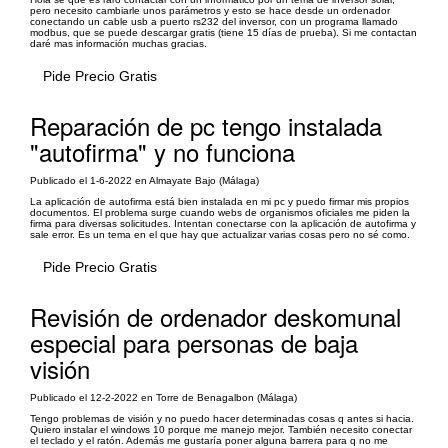
pero necesito cambiarle unos parámetros y esto se hace desde un ordenador
conectando un cable usb a puerto rs232 del inversor, con un programa llamado
modbus, que se puede descargar gratis (tiene 15 días de prueba). Si me contactan
daré mas información muchas gracias.
Pide Precio Gratis
Reparación de pc tengo instalada
"autofirma" y no funciona
Publicado el 1-6-2022 en Almayate Bajo (Málaga)
La aplicación de autofirma está bien instalada en mi pc y puedo firmar mis propios
documentos. El problema surge cuando webs de organismos oficiales me piden la
firma para diversas solicitudes. Intentan conectarse con la aplicación de autofirma y
sale error. Es un tema en el que hay que actualizar varias cosas pero no sé como.
Pide Precio Gratis
Revisión de ordenador deskomunal
especial para personas de baja
visión
Publicado el 12-2-2022 en Torre de Benagalbon (Málaga)
Tengo problemas de visión y no puedo hacer determinadas cosas q antes si hacia.
Quiero instalar el windows 10 porque me manejo mejor. También necesito conectar
el teclado y el ratón. Además me gustaría poner alguna barrera para q no me