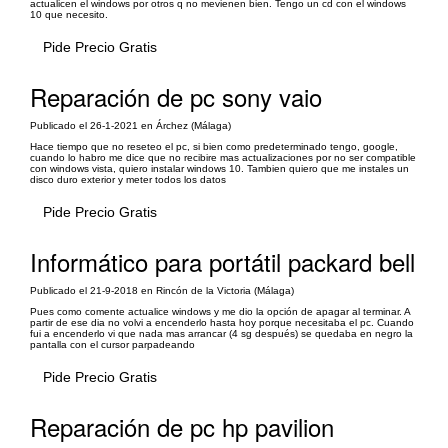
actualicen el windows por otros q no mevienen bien. Tengo un cd con el windows
10 que necesito.
Pide Precio Gratis
Reparación de pc sony vaio
Publicado el 26-1-2021 en Árchez (Málaga)
Hace tiempo que no reseteo el pc, si bien como predeterminado tengo, google,
cuando lo habro me dice que no recibire mas actualizaciones por no ser compatible
con windows vista, quiero instalar windows 10. Tambien quiero que me instales un
disco duro exterior y meter todos los datos
Pide Precio Gratis
Informático para portátil packard bell
Publicado el 21-9-2018 en Rincón de la Victoria (Málaga)
Pues como comente actualice windows y me dio la opción de apagar al terminar. A
partir de ese dia no volvi a encenderlo hasta hoy porque necesitaba el pc. Cuando
fui a encenderlo vi que nada mas arrancar (4 sg después) se quedaba en negro la
pantalla con el cursor parpadeando
Pide Precio Gratis
Reparación de pc hp pavilion