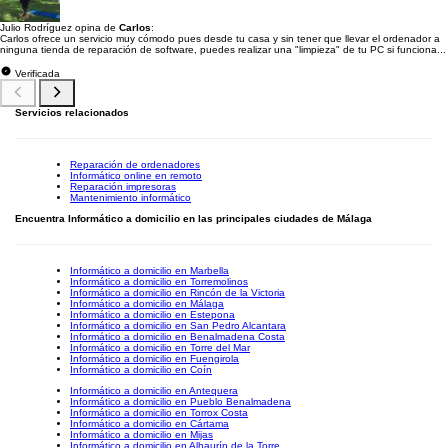
Julio Rodríguez opina de
Carlos
:
Carlos ofrece un servicio muy cómodo pues desde tu casa y sin tener que llevar el ordenador a
ninguna tienda de reparación de software, puedes realizar una "limpieza" de tu PC si funciona...
Verificada
Servicios relacionados
Reparación de ordenadores
Informático online en remoto
Reparación impresoras
Mantenimiento informático
Encuentra Informático a domicilio en las principales ciudades de Málaga
Informático a domicilio en Marbella
Informático a domicilio en Torremolinos
Informático a domicilio en Rincón de la Victoria
Informático a domicilio en Málaga
Informático a domicilio en Estepona
Informático a domicilio en San Pedro Alcantara
Informático a domicilio en Benalmadena Costa
Informático a domicilio en Torre del Mar
Informático a domicilio en Fuengirola
Informático a domicilio en Coín
Informático a domicilio en Antequera
Informático a domicilio en Pueblo Benalmadena
Informático a domicilio en Torrox Costa
Informático a domicilio en Cártama
Informático a domicilio en Mijas
Informático a domicilio en Alhaurín de la Torre