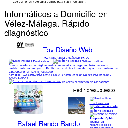
Lee opiniones y consulta perfiles para más información.
Informáticos a Domicilio en
Vélez-Málaga. Rápido
diagnóstico
Tov Diseño Web
9,6 (3)
Benajarafe (Málaga) 29790
Email validado
Teléfono validado
Somos creadores de páginas web y community mánager también hacemos
posicionamiento sem y seo. Realizamos optimizaciones de paginas web existentes
para obtener el maximo resultado.
Xevi dice:
"En conclusión como podeis ver excelente ahora tica valorar todo y
decidir Gracias"
16 veces contratado en Cronoshare
Pedir presupuesto
Email validado
1/6
Teléfono validado
Responde rápido
Rafael Rando Rando
Tecnico en
reparaciones de
electrodomésticos,