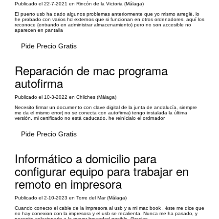
Publicado el 22-7-2021 en Rincón de la Victoria (Málaga)
El puerto usb ha dado algunos problemas anteriormente que yo mismo arreglé, lo
he probado con varios hd externos que si funcionan en otros ordenadores, aquí los
reconoce (entrando en administrar almacenamiento) pero no son accesible no
aparecen en pantalla
Pide Precio Gratis
Reparación de mac programa
autofirma
Publicado el 10-3-2022 en Chilches (Málaga)
Necesito firmar un documento con clave digital de la junta de andalucía, siempre
me da el mismo error( no se conecta con autofirma) tengo instalada la última
versión, mi certificado no está caducado, he reinícialo el ordrnador
Pide Precio Gratis
Informático a domicilio para
configurar equipo para trabajar en
remoto en impresora
Publicado el 2-10-2023 en Torre del Mar (Málaga)
Cuando conecto el cable de la impresora al usb y a mi mac book , éste me dice que
no hay conexion con la impresora y el usb se recalienta. Nunca me ha pasado, y
necesito solucionarlo a la mayor brevedad posible. Gracias