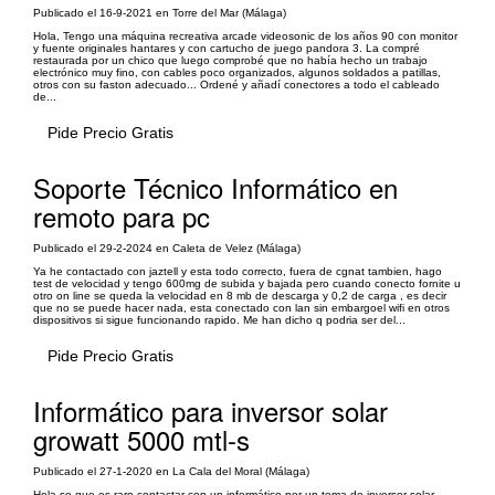
Publicado el 16-9-2021 en Torre del Mar (Málaga)
Hola, Tengo una máquina recreativa arcade videosonic de los años 90 con monitor
y fuente originales hantares y con cartucho de juego pandora 3. La compré
restaurada por un chico que luego comprobé que no había hecho un trabajo
electrónico muy fino, con cables poco organizados, algunos soldados a patillas,
otros con su faston adecuado... Ordené y añadí conectores a todo el cableado
de...
Pide Precio Gratis
Soporte Técnico Informático en
remoto para pc
Publicado el 29-2-2024 en Caleta de Velez (Málaga)
Ya he contactado con jaztell y esta todo correcto, fuera de cgnat tambien, hago
test de velocidad y tengo 600mg de subida y bajada pero cuando conecto fornite u
otro on line se queda la velocidad en 8 mb de descarga y 0,2 de carga , es decir
que no se puede hacer nada, esta conectado con lan sin embargoel wifi en otros
dispositivos si sigue funcionando rapido. Me han dicho q podria ser del...
Pide Precio Gratis
Informático para inversor solar
growatt 5000 mtl-s
Publicado el 27-1-2020 en La Cala del Moral (Málaga)
Hola se que es raro contactar con un informático por un tema de inversor solar,