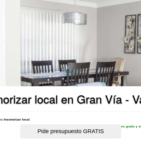
orizar local en Gran Vía - V
ara
Insonorizar local
.
es gratis y 