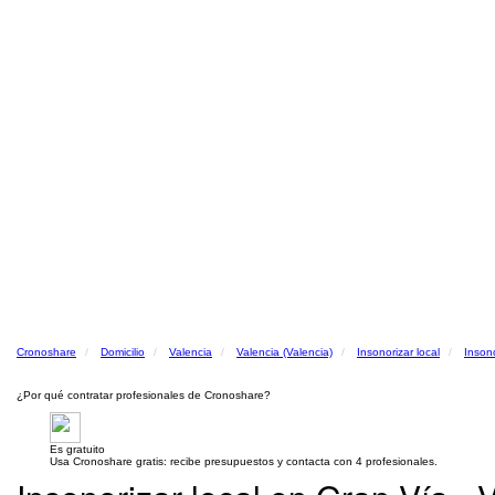
Cronoshare
Domicilio
Valencia
Valencia (Valencia)
Insonorizar local
Insono
¿Por qué contratar profesionales de Cronoshare?
Es gratuito
Usa Cronoshare gratis: recibe presupuestos y contacta con 4 profesionales.