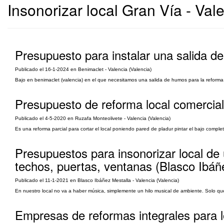
Insonorizar local Gran Vía - Val
Presupuesto para instalar una salida d
Publicado el 16-1-2024 en Benimaclet - Valencia (Valencia)
Bajo en benimaclet (valencia) en el que necesitamos una salida de humos para la reforma
Presupuesto de reforma local comercial
Publicado el 4-5-2020 en Ruzafa Monteolivete - Valencia (Valencia)
Es una reforma parcial para cortar el local poniendo pared de pladur pintar el bajo compl
Presupuestos para insonorizar local de
techos, puertas, ventanas (Blasco Ibáñ
Publicado el 11-1-2021 en Blasco Ibáñez Mestalla - Valencia (Valencia)
En nuestro local no va a haber música, simplemente un hilo musical de ambiente. Solo quer
Empresas de reformas integrales para l