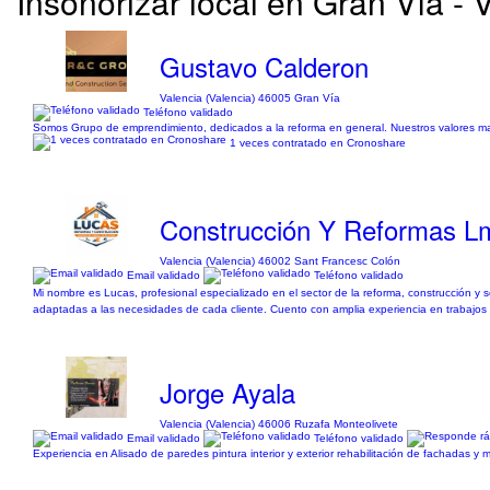
Insonorizar local en Gran Vía - 
Gustavo Calderon
Valencia (Valencia) 46005 Gran Vía
Teléfono validado
Somos Grupo de emprendimiento, dedicados a la reforma en general. Nuestros valores mas i
1 veces contratado en Cronoshare
Construcción Y Reformas L
Valencia (Valencia) 46002 Sant Francesc Colón
Email validado
Teléfono validado
Mi nombre es Lucas, profesional especializado en el sector de la reforma, construcción y ser
adaptadas a las necesidades de cada cliente. Cuento con amplia experiencia en trabajos
Jorge Ayala
Valencia (Valencia) 46006 Ruzafa Monteolivete
Email validado
Teléfono validado
Experiencia en Alisado de paredes pintura interior y exterior rehabilitación de fachadas 