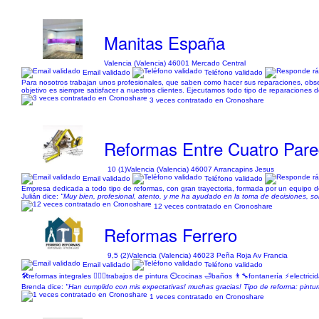
Manitas España
Valencia (Valencia) 46001 Mercado Central
Email validado
Teléfono validado
Para nosotros trabajan unos profesionales, que saben como hacer sus reparaciones, obse
objetivo es siempre satisfacer a nuestros clientes. Ejecutamos todo tipo de reparaciones 
3 veces contratado en Cronoshare
Reformas Entre Cuatro Par
10 (1)
Valencia (Valencia) 46007 Arrancapins Jesus
Email validado
Teléfono validado
Empresa dedicada a todo tipo de reformas, con gran trayectoria, formada por un equipo d
Julián dice:
"Muy bien, profesional, atento, y me ha ayudado en la toma de decisiones, s
12 veces contratado en Cronoshare
Reformas Ferrero
9,5 (2)
Valencia (Valencia) 46023 Peña Roja Av Francia
Email validado
Teléfono validado
🛠️reformas integrales 👷🏻‍♂️trabajos de pintura ⏲️cocinas 🛁baños 👨‍🔧fontanería ⚡️elec
Brenda dice:
"Han cumplido con mis expectativas! muchas gracias! Tipo de reforma: pintu
1 veces contratado en Cronoshare