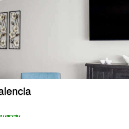
alencia
sin compromiso