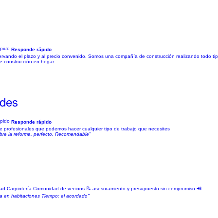
Responde rápido
rvando el plazo y al precio convenido. Somos una compañía de construcción realizando todo tip
de construcción en hogar.
edes
Responde rápido
e profesionales que podemos hacer cualquier tipo de trabajo que necesites
obre la reforma, perfecto. Recomendable"
tricidad Carpintería Comunidad de vecinos 📝 asesoramiento y presupuesto sin compromiso 📲
ra en habitaciones Tiempo: el acordado"