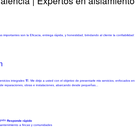
Valencia | Expertos en aislamiento
mportantes son la Eficacia, entrega rápida, y honestidad, brindando al cliente la confiabilidad
m
vicios integrales 🏗️. Me dirijo a usted con el objetivo de presentarle mis servicios, enfocados e
 de reparaciones, obras e instalaciones, abarcando desde pequeñas...
Responde rápido
y mantenimiento a fincas y comunidades