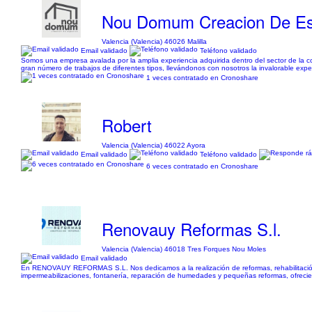
Nou Domum Creacion De Es
Valencia (Valencia) 46026 Malilla
Email validado
Teléfono validado
Somos una empresa avalada por la amplia experiencia adquirida dentro del sector de la 
gran número de trabajos de diferentes tipos, llevándonos con nosotros la invalorable expe
1 veces contratado en Cronoshare
Robert
Valencia (Valencia) 46022 Ayora
Email validado
Teléfono validado
6 veces contratado en Cronoshare
Renovauy Reformas S.l.
Valencia (Valencia) 46018 Tres Forques Nou Moles
Email validado
En RENOVAUY REFORMAS S.L. Nos dedicamos a la realización de reformas, rehabilitación y
impermeabilizaciones, fontanería, reparación de humedades y pequeñas reformas, ofrecien