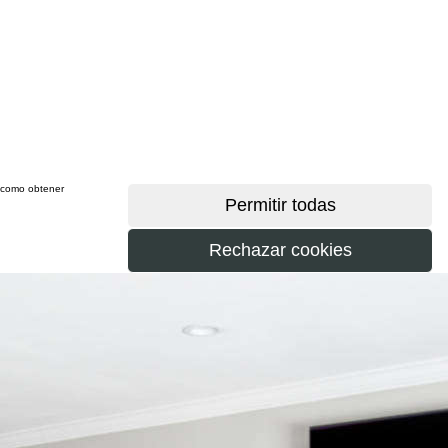
sí como obtener
más