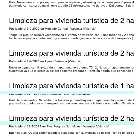
Hola, Necesitamos un presupuesto para la limpieza y el renting de sábanas para 6 pisos de
dormitorio con cama de matrimonio 1 baño 92 m² Apartamento de avda. Del puerto: 3 dorm
Limpieza para vivienda turística de 2 h
Publicado el 9-9-2025 en Mercado Central - Valencia (Valencia)
Tengo un piso de alquiler vacacional en el centro de valencia con 2 habitaciones y 2 bañ
hecho en el propio apartamento) y además pueda gestionar la recepción de huéspedes (che
Limpieza para vivienda turística de 2 h
Publicado el 2-7-2024 en Ayora - Valencia (Valencia)
Necesito ayuda con limpieza de un apartamento de unos 75m2. No es un apartamento turís
superficial ya que la gente suele ser bastante ordenada. También habría que pensar algo p
Limpieza para vivienda turística de 1 h
Publicado el 17-7-2026 en El Carmen - Valencia (Valencia)
Hola, buenas tardes. Necesito una limpieza puntual hoy en un apartamento pequeño de 1 d
piso está ocupado por un huésped, así que coordinaríamos la hora de entrada. ¿Tenéis a 
Limpieza para vivienda turística de 2 
Publicado el 12-4-2024 en Tres Forques Nou Moles - Valencia (Valencia)
Buenos días, Quería saber si podéis ayudarme con la limpieza de mi piso. Tengo un piso en