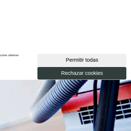
sí como obtener
más