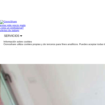
entrar
pide precio gratis
¿eres un profesional?
ofertas de trabajo
SERVICIOS
Información sobre cookies
Cronoshare utiliza cookies propias y de terceros para fines analíticos. Puedes aceptar todas 
información
.