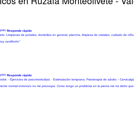
icos en Ruzafa Monteolivete - Va
Responde rápido
io. Limpiezas de portales, domicilios en general, plancha, limpieza de cristales, cuidado de niño
muy sastifecho"
Responde rápido
bebé. - Ejercicios de psicomotricidad. - Estimulación temprana. Fisioterapia de adulto: - Cervicalgia
almente normal entonces no me preocupa. Como tengo un problema en la pierna me ha dicho que 