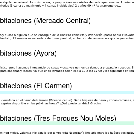
 alquiler vacacional. A continuación, te proporciono los detalles de cada apartamento: Apartame
itorios (1 cama de matrimonio y 4 camas individuales) 2 baños 99 m² Apartamento de...
abitaciones (Mercado Central)
os y busco a alguien que se encargue de la limpieza completa y lavandería (hasta ahora el lava
ck-In). El servicio se necesitará de forma puntual, en función de las reservas que vayan entra
abitaciones (Ayora)
tico, pero hacemos intercambio de casas y esta vez no nos da tiempo a prepararlo nosotros. S
ara sábanas y toallas, ya que unos invitados salen el día 12 a las 17:00 y los siguientes entran
abitaciones (El Carmen)
ormitorio en el barrio del Carmen (Valencia centro). Sería limpieza de baño y zonas comunes, a
alguien disponible en las próximas horas? ¿Qué precio tendría? Gracias.
habitaciones (Tres Forques Nou Moles)
 nou moles, valencia y lo alquilo por temporada Necesitaría limpiarlo entre los huéspedes inclu