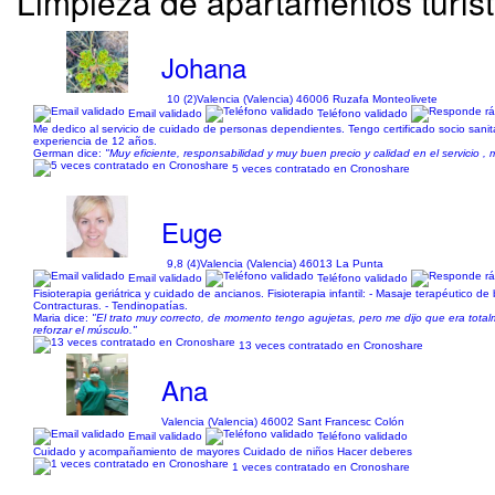
Limpieza de apartamentos turíst
Johana
10 (2)
Valencia (Valencia) 46006 Ruzafa Monteolivete
Email validado
Teléfono validado
Me dedico al servicio de cuidado de personas dependientes. Tengo certificado socio sanitar
experiencia de 12 años.
German dice:
"Muy eficiente, responsabilidad y muy buen precio y calidad en el servicio , 
5 veces contratado en Cronoshare
Euge
9,8 (4)
Valencia (Valencia) 46013 La Punta
Email validado
Teléfono validado
Fisioterapia geriátrica y cuidado de ancianos. Fisioterapia infantil: - Masaje terapéutico de 
Contracturas. - Tendinopatías.
Maria dice:
"El trato muy correcto, de momento tengo agujetas, pero me dijo que era tot
reforzar el músculo."
13 veces contratado en Cronoshare
Ana
Valencia (Valencia) 46002 Sant Francesc Colón
Email validado
Teléfono validado
Cuidado y acompañamiento de mayores Cuidado de niños Hacer deberes
1 veces contratado en Cronoshare