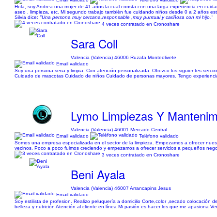
Hola, soy Andrea una mujer de 41 años la cual consta con una larga experiencia en cuidad
aseo , limpieza, etc. Mi segundo trabajo también fue cuidando niños desde 0 a 2 años est
Silvia dice:
"Una persona muy cercana,responsable ,muy puntual y cariñosa con mi hijo."
4 veces contratado en Cronoshare
Sara Coll
Valencia (Valencia) 46006 Ruzafa Monteolivete
Email validado
Soy una persona seria y limpia. Con atención personalizada. Ofrezco los siguientes serc
Cuidado de mascotas Cuidado de niños Cuidado de personas mayores. Tengo experiencia rea
Lymo Limpiezas Y Mantenimi
Valencia (Valencia) 46001 Mercado Central
Email validado
Teléfono validado
Somos una empresa especializada en el sector de la limpieza. Empezamos a ofrecer nues
vecinos. Poco a poco fuimos creciendo y empezamos a ofrecer servicios a pequeños nego
3 veces contratado en Cronoshare
Beni Ayala
Valencia (Valencia) 46007 Arrancapins Jesus
Email validado
Soy estilista de profesion. Realizo peluquería a domicilio Corte,color ,secado colocació
belleza y nutrición Atención al cliente en línea Mi pasión es hacer los que me apasiona Ve