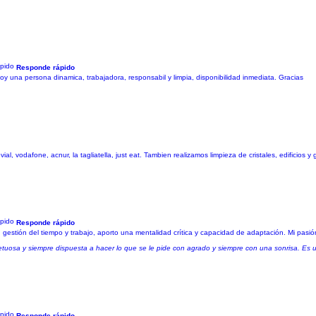
Responde rápido
y una persona dinamica, trabajadora, responsabil y limpia, disponibilidad inmediata. Gracias
, vodafone, acnur, la tagliatella, just eat. Tambien realizamos limpieza de cristales, edificios y 
Responde rápido
gestión del tiempo y trabajo, aporto una mentalidad crítica y capacidad de adaptación. Mi pasió
uosa y siempre dispuesta a hacer lo que se le pide con agrado y siempre con una sonrisa. Es 
Responde rápido