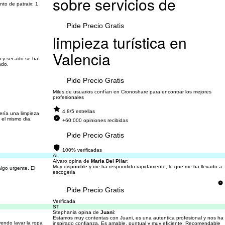
sobre servicios de
nto de patraix: 1
Pide Precio Gratis
limpieza turística en
Valencia
do y secado se ha
ndo.
Pide Precio Gratis
Miles de usuarios confían en Cronoshare para encontrar los mejores
profesionales
4.8/5 estrellas
ería una limpieza
 el mismo dia.
+60.000 opiniones recibidas
Pide Precio Gratis
100% verificadas
AL
Alvaro opina de
Maria Del Pilar
:
Muy disponible y me ha respondido rapidamente, lo que me ha llevado a
lgo urgente. El
escogerla
Pide Precio Gratis
Verificada
ST
Stephania opina de
Juani
:
Estamos muy contentas con Juani, es una autentica profesional y nos ha
yendo lavar la ropa
inspirado confianza. Es amable, puntual y muy eficiente. Recomendable