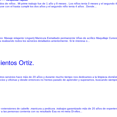
os de niños . Mi prime trabajo fue de 1 año y 8 meses . Los niños tenia 0 meses y el segundo 4 
uve con el hasta cumplir los dos años y el segundo niño tenia 4 años . Donde...
ixios: Masaje relajante Lingam) Manicura Esmaltado permanente Uñas de acrílico Maquillaje Curso
lizando todos los servicios detallados anteriormente. Si le interesa o...
entos Ortiz.
tros servicios hace más de 20 años y durante mucho tiempo nos dedicamos a la limpieza domést
cios y oficinas y desde entonces no hemos parado de aprender y superarnos, buscando siempre
n de extensiones de cabello .manicura y pedicura .trabajos garantizado más de 20 años de experi
r a las personas contenta con su resultado Esa es mi meta Di ellos...