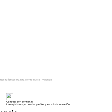
os turísticos Ruzafa Monteolivete - Valencia
Contrata con confianza
Lee opiniones y consulta perfiles para más información.