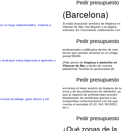
Pedir presupuesto
(Barcelona)
Si estás buscando servicios de limpieza en
 que no haya malentendidos. Volveria a
Vilassar de Mar, has llegado a la página
indicada. En Cronoshare colaboramos con
Pedir presupuesto
profesionales cualificados dentro de este
sector que prestan servicios en el código
postal 08340.
 textil pero estoy dispuesta a aprender y
¡Pide precio de
limpieza a domicilio en
Vilassar de Mar
a través de nuestra
plataforma! Tendrás la oportunidad de
Pedir presupuesto
encontrar el mejor servicio de limpieza de tu
zona y de las poblaciones de alrededor, ya
que la mayoría de profesionales pueden
desplazarse sin problemas gracias a las
ncanta mi trabajo, gano dinero y me
estupendas comunicaciones con las que
cuenta el municipio (C-32, N-II, BV-5022,
etc.).
Pedir presupuesto
¿Qué zonas de la