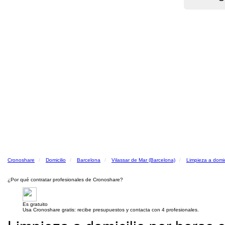
Cronoshare
Domicilio
Barcelona
Vilassar de Mar (Barcelona)
Limpieza a domic
¿Por qué contratar profesionales de Cronoshare?
Es gratuito
Usa Cronoshare gratis: recibe presupuestos y contacta con 4 profesionales.