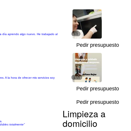
a día aprendo algo nuevo. He trabajado al
1/2
Pedir presupuesto
. A la hora de ofrecer mis servicios soy
1/15
Pedir presupuesto
Pedir presupuesto
Limpieza a
domicilio
s.
dsbles totalmente"