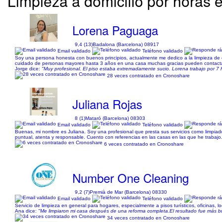
Limpieza a domicilio por horas 
Lorena Paguaga
9,4 (13)
Badalona (Barcelona) 08917
Email validado
Teléfono validado
Soy una persona honesta con buenos principios, actualmente me dedico a la limpieza de 
cuidado de personas mayores hasta 3 años en una casa muchas gracias pueden contactar
Jorge dice:
"Muy profesional. El piso estaba extremadamente sucio. Lorena trabajo por 7 
28 veces contratado en Cronoshare
Juliana Rojas
8 (1)
Mataró (Barcelona) 08303
Email validado
Teléfono validado
Buenas, mi nombre es Juliana. Soy una profesional que presta sus servicios como limpiador
puntual, atenta y responsable. Cuento con referencias en las casas en las que he trabajo
6 veces contratado en Cronoshare
Number One Cleaning
9,2 (7)
Premià de Mar (Barcelona) 08330
Email validado
Teléfono validado
Servicio de limpieza en general para hogares, especialmente a pisos turísticos, oficinas, 
Ana dice:
"Me limpiaron mi casa después de una reforma completa.El resultado fue más b
34 veces contratado en Cronoshare