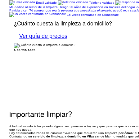
Email validado
Teléfono validado
Me dedico al sector de la limpieza. Tengo 20 años de experiencia en limpieza del hogar, d
Patricia dice:
"Mi suegra, que era la persona que necesitaba el servicio, quedó muy satisfec
15 veces contratado en Cronoshare
¿Cuánto cuesta la limpieza a domicilio?
Ver guía de precios
€
€€
€€€
€€€€
importante limpiar?
A todo el mundo le ha pasado alguna vez: ponerse a limpiar y que parezca que la casa no t
que nos queda.
Hay determinadas zonas de cualquier vivienda que requieren una
limpieza periódica
: el
Contratando un
servicio de limpieza a domicilio en Vilassar de Mar
no tendrás que vol