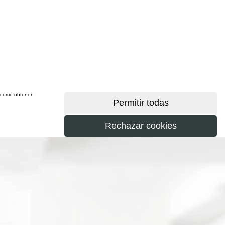
sí como obtener
más