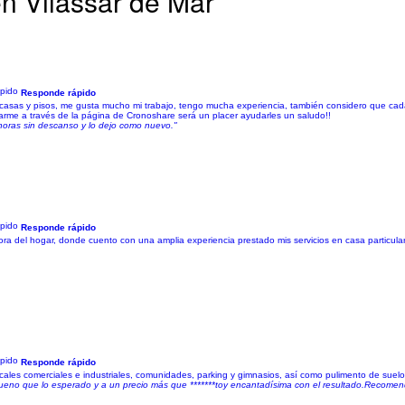
en Vilassar de Mar
Responde rápido
casas y pisos, me gusta mucho mi trabajo, tengo mucha experiencia, también considero que cad
me a través de la página de Cronoshare será un placer ayudarles un saludo!!
horas sin descanso y lo dejo como nuevo."
Responde rápido
a del hogar, donde cuento con una amplia experiencia prestado mis servicios en casa particulares
.
Responde rápido
locales comerciales e industriales, comunidades, parking y gimnasios, así como pulimento de suelo
ueno que lo esperado y a un precio más que *******toy encantadísima con el resultado.Recomen