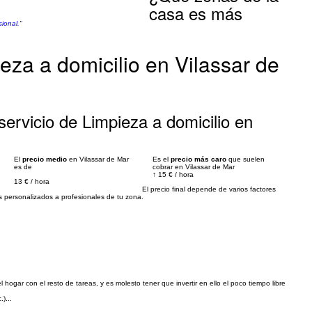
casa es más
ional."
eza a domicilio en Vilassar de
ervicio de Limpieza a domicilio en
El
precio medio
en Vilassar de Mar
Es el
precio más caro
que suelen
es de
cobrar en Vilassar de Mar
↑
15 €
/
hora
13 €
/
hora
El precio final depende de varios factores
personalizados a profesionales de tu zona.
gar con el resto de tareas, y es molesto tener que invertir en ello el poco tiempo libre
)...