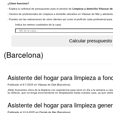
¿Cómo funciona?
- Explica tu solicitud de presupuesto para el servicio de
Limpieza a domicilio Vilassar de
- Cientos de profesionales de Limpieza a domicilio ubicados en Vilassar de Mar y alrededor
- Puedes ver las valoraciones de otros clientes así como el perfil de cada profesional par
Indica los metros cuadrados de la casa:
(Barcelona)
Asistente del hogar para limpieza a fon
Publicado el 8-7-2025 en Vilassar de Dalt (Barcelona)
¡Hola! buscamos chica de la limpieza con experiencia para venir un día a la semana a cas
su defecto, que no tenga inconveniente en desplazarse hasta nuestra casa, ya que vivimos
Asistente del hogar para limpieza genera
Publicado el 12-3-2025 en Premià de Mar (Barcelona)