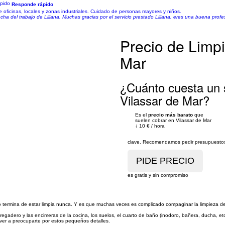
Responde rápido
e oficinas, locales y zonas industriales. Cuidado de personas mayores y niños.
ha del trabajo de Liliana. Muchas gracias por el servicio prestado Liliana, eres una buena profes
Precio de Limpi
Mar
¿Cuánto cuesta un s
Vilassar de Mar?
Es el
precio más barato
que
suelen cobrar en Vilassar de Mar
↓
10 €
/
hora
clave. Recomendamos pedir presupuestos 
es gratis y sin compromiso
ermina de estar limpia nunca. Y es que muchas veces es complicado compaginar la limpieza del ho
 fregadero y las encimeras de la cocina, los suelos, el cuarto de baño (inodoro, bañera, ducha, etc.
ver a preocuparte por estos pequeños detalles.