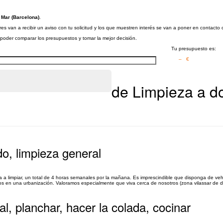
 Mar (Barcelona)
.
es van a recibir un aviso con tu solicitud y los que muestren interés se van a poner en contacto 
a poder comparar los presupuestos y tomar la mejor decisión.
Tu presupuesto es:
– €
de Limpieza a do
do, limpieza general
a a limpiar, un total de 4 horas semanales por la mañana. Es imprescindible que disponga de veh
 en una urbanización. Valoramos especialmente que viva cerca de nosotros (zona vilassar de dal
l, planchar, hacer la colada, cocinar