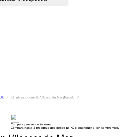
ilio
Limpieza a domicilio Vilassar de Mar (Barcelona)
Compara precios de tu zona
Compara hasta 4 presupuestos desde tu PC o smartphone, sin compromiso.