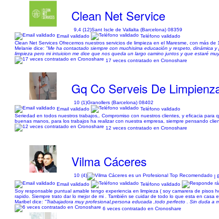
Clean Net Service
9,4 (12)
Sant Iscle de Vallalta (Barcelona) 08359
Email validado
Teléfono validado
Clean Net Services Ofrecemos nuestros servicios de limpieza en el Maresme, con más de
Melanie dice:
"Me ha contactado siempre con muchisima educación y respeto, dinámica y pun
limpieza pero mi intuicion me dice que nos queda un largo camino juntos y que estaré mu
17 veces contratado en Cronoshare
Gq Co Serveis De Limpienz
10 (1)
Granollers (Barcelona) 08402
Email validado
Teléfono validado
Seriedad en todos nuestros trabajos,. Compromiso con nuestros clientes, y eficacia para q
buenas manos, para los trabajos ha realizar con nuestra empresa, siempre pensando clien
12 veces contratado en Cronoshare
Vilma Cáceres
10 (4)
| 
Email validado
Teléfono validado
Soy responsable puntual amable tengo experiencia en limpieza ( soy camarera de pisos ho
rapido. Siempre trato dar lo mejor de mi . También se cuidar de todo lo que esta en casa e
Maribel dice:
"Trabajadora muy profesional,persona educada ,todo perfecto . Sin duda a 
6 veces contratado en Cronoshare