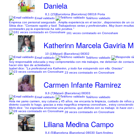
Daniela
8,1 (15)
Barcelona (Barcelona) 08016 Porta
Email validado
Teléfono validado
Empresa con personal asegurado . Amplia experiencia en el sector , disponemos de un co
Silvia dice:
"Contacto rapido y facil. Trabajadoras serias y profesionales. Muy buen result
contratarles pq la experiencia ha sido positiva."
161 veces contratado en Cronoshare
Katherinn Marcela Gaviria 
10 (1)
Mataró (Barcelona) 08302
Email validado
Teléfono validado
Soy responsable educada y muy comprometida con mis trabajos, me deberían de contactar por
hacer otro tipo de actividades.
Isabel dice:
"La profesional era Katherinn, y todo fue estupendo con ella. Gracias"
23 veces contratado en Cronoshare
Carmen Infante Ramirez
9,6 (7)
Mataró (Barcelona) 08303
Email validado
Teléfono validado
Hola me yamo carmen, soy cubana y 45 años, me encanta la limpieza, cuidado de niños y 
divierto cuando lo hago, gracias a esta magnifica empresa cronoshare,, estoy conociendo p
Michi dice:
"no esperaba encontrar una persona, que disfruta con su trabajo. lo hace con
28 veces contratado en Cronoshare
Liliana Medina Campo
9,4 (5)
Barcelona (Barcelona) 08030 Sant Andreu