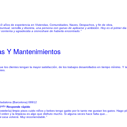
 10 años de experiencia en Viviendas, Comunidades, Naves, Despachos, y fin de obra.
tual, sencilla y discreta, una persona con ganas de aplicarse y ambición. Hoy es el primer dia 
y contenta y agradecida a cronoshare de haberla encontrado."
as Y Mantenimientos
ue los clientes tengan la mayor satisfacción, de los trabajos desarrollados en tiempo mínimo. Y
tes.
Badalona (Barcelona) 08912
Responde rápido
stelería) limpio pisos cuido niños y bebes tengo gatito por lo tanto me gustan los gatos. Hago 
l orden y la limpieza es algo que disfruto mucho. Si alguna veces hace falta que...
mi casa volverá. Muy recomendable."