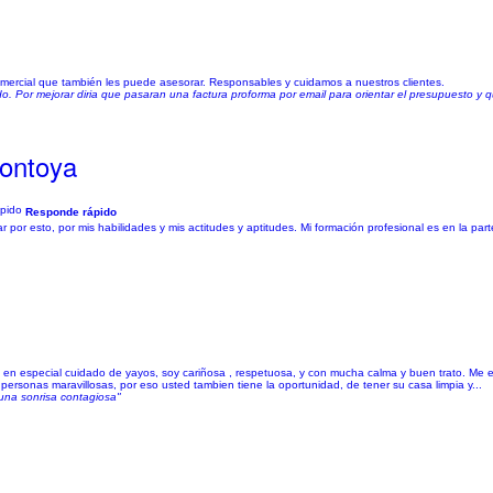
mercial que también les puede asesorar. Responsables y cuidamos a nuestros clientes.
ado. Por mejorar diria que pasaran una factura proforma por email para orientar el presupuesto y
Montoya
Responde rápido
 esto, por mis habilidades y mis actitudes y aptitudes. Mi formación profesional es en la parte
en especial cuidado de yayos, soy cariñosa , respetuosa, y con mucha calma y buen trato. Me e
ersonas maravillosas, por eso usted tambien tiene la oportunidad, de tener su casa limpia y...
 una sonrisa contagiosa"