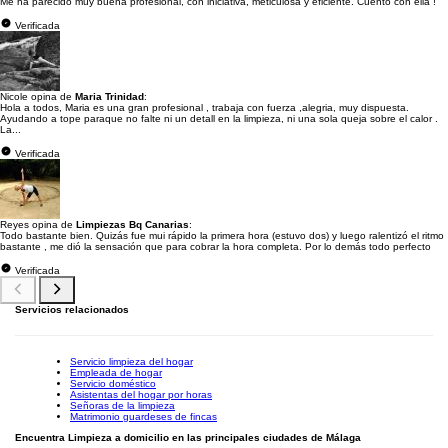
Me ha parecido muy buena profesional, con iniciativa, meticulosa y eficiente. Cuento con ella !
Verificada
Nicole opina de
Maria Trinidad
:
Hola a todos, Maria es una gran profesional , trabaja con fuerza ,alegria, muy dispuesta.
Ayudando a tope paraque no falte ni un detall en la limpieza, ni una sola queja sobre el calor .
La...
Verificada
Reyes opina de
Limpiezas Bq Canarias
:
Todo bastante bien. Quizás fue mui rápido la primera hora (estuvo dos) y luego ralentizó el ritmo
bastante , me dió la sensación que para cobrar la hora completa. Por lo demás todo perfecto
Verificada
Servicios relacionados
Servicio limpieza del hogar
Empleada de hogar
Servicio doméstico
Asistentas del hogar por horas
Señoras de la limpieza
Matrimonio guardeses de fincas
Encuentra Limpieza a domicilio en las principales ciudades de Málaga