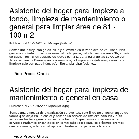
Asistente del hogar para limpieza a
fondo, limpieza de mantenimiento o
general para limpiar área de 81 -
100 m2
Publicado el 24-8-2021 en Málaga (Málaga)
Somos una pareja con gatos, sin hijos, vivimos en la zona alta de churriana. Nos
gustaría contratar un servicio semanal de limpieza, calculamos que unas 3h, a partir
de septiembre. Si es posible, los jueves por la tarde, a partir de las 15:00-16:00h
Tarea semanal: - Baños (uno con mampara). - Limpiar sofá (tela easy clean, fácil
limpiado solo con trapo húmedo). - Ropa: planchar (solo lo...
Pide Precio Gratis
Asistente del hogar para limpieza de
mantenimiento o general en casa
Publicado el 28-6-2022 en Mijas (Málaga)
Somos una empresa de organización de eventos, este finde tenemos un grupo de
familia q se aloja en un chalet y desean un servicio de limpieza para los 2 días,
sería una limpieza general sin entrar a fondo. Si quedamos contentos con el
servicio estaríamos encantados en contar más veces para los próximos eventos
que tendremos, solemos trabajar con clientes extranjeros muy buenos.
Pide Precio Gratis