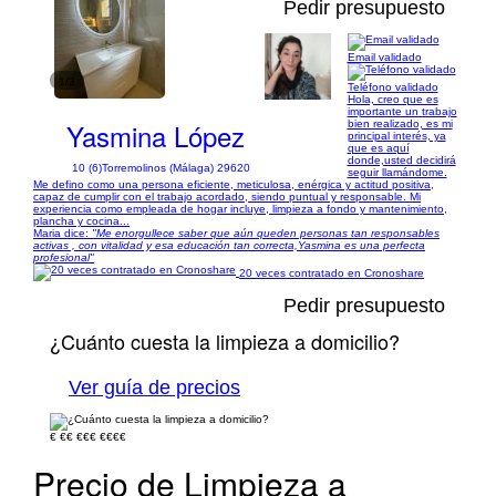
Pedir presupuesto
Email validado
1/3
Teléfono validado
Hola, creo que es
importante un trabajo
Yasmina López
bien realizado, es mi
principal interés, ya
que es aquí
donde,usted decidirá
10 (6)
Torremolinos (Málaga) 29620
seguir llamándome.
Me defino como una persona eficiente, meticulosa, enérgica y actitud positiva,
capaz de cumplir con el trabajo acordado, siendo puntual y responsable. Mi
experiencia como empleada de hogar incluye, limpieza a fondo y mantenimiento,
plancha y cocina...
Maria dice:
"Me enorgullece saber que aún queden personas tan responsables
activas , con vitalidad y esa educación tan correcta,Yasmina es una perfecta
profesional"
20 veces contratado en Cronoshare
Pedir presupuesto
¿Cuánto cuesta la limpieza a domicilio?
Ver guía de precios
€
€€
€€€
€€€€
Precio de Limpieza a