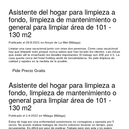
Asistente del hogar para limpieza a
fondo, limpieza de mantenimiento o
general para limpiar área de 101 -
130 m2
Publicado el 26-8-2021 en Arroyo de La Miel (Málaga)
Limpiar una casa vacacional junto con otras dos personas. Como casa vacacional
hay que limpiarlo todo porque nunca sabes que han tocado los clientes. Las chicas
que están allí te enseñarán los detalles importantes. El trabajo son 40€ por 4 h. La
casa queda cerca del hotel holiday world de benalmádena. Se pide limpieza de
calidad y rapidez en la medida de lo posible.
Pide Precio Gratis
Asistente del hogar para limpieza a
fondo, limpieza de mantenimiento o
general para limpiar área de 101 -
130 m2
Publicado el 1-4-2022 en Málaga (Málaga)
Estoy de baja por una enfermedad autoinmune no contagiosa y operada por 5
veces. No puedo realizar trabajos de mucho esfuerzo durante un tiempo, para
recuperarme. Es difícil por aquí de explicar. Trabajo pero vivo sola y no quiero