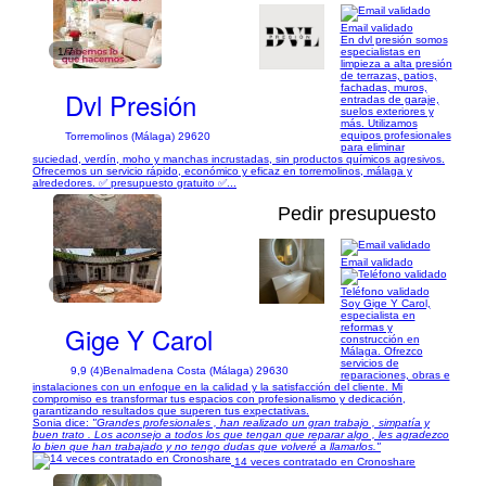
Email validado
En dvl presión somos
1/7
especialistas en
limpieza a alta presión
de terrazas, patios,
fachadas, muros,
Dvl Presión
entradas de garaje,
suelos exteriores y
más. Utilizamos
equipos profesionales
Torremolinos (Málaga) 29620
para eliminar
suciedad, verdín, moho y manchas incrustadas, sin productos químicos agresivos.
Ofrecemos un servicio rápido, económico y eficaz en torremolinos, málaga y
alrededores. ✅ presupuesto gratuito ✅...
Pedir presupuesto
Email validado
1/7
Teléfono validado
Soy Gige Y Carol,
especialista en
Gige Y Carol
reformas y
construcción en
Málaga. Ofrezco
servicios de
9,9 (4)
Benalmadena Costa (Málaga) 29630
reparaciones, obras e
instalaciones con un enfoque en la calidad y la satisfacción del cliente. Mi
compromiso es transformar tus espacios con profesionalismo y dedicación,
garantizando resultados que superen tus expectativas.
Sonia dice:
"Grandes profesionales , han realizado un gran trabajo , simpatía y
buen trato . Los aconsejo a todos los que tengan que reparar algo , les agradezco
lo bien que han trabajado y no tengo dudas que volveré a llamarlos."
14 veces contratado en Cronoshare