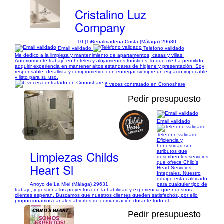
Cristalino Luz
Company
10 (1)
Benalmadena Costa (Málaga) 29630
Email validado
Teléfono validado
Me dedico a la limpieza y mantenimiento de apartamentos, casas y villas.
Anteriormente trabajé en hoteles y alojamientos turísticos, lo que me ha permitido
adquirir experiencia en mantener altos estándares de higiene y presentación. Soy
responsable, detallista y comprometido con entregar siempre un espacio impecable
y listo para su uso.
6 veces contratado en Cronoshare
Pedir presupuesto
Email validado
1/6
Teléfono validado
Eficiencia y
honestidad son
Limpiezas Childs
atributos que
describen los servicios
que ofrece Child's
Heart Sl
Heart Servicios
Integrales. Nuestro
equipo está calificado
Arroyo de La Miel (Málaga) 29631
para cualquier tipo de
trabajo, y gestiona los proyectos con la habilidad y experiencia que nuestros
clientes esperan. Buscamos que nuestros clientes queden satisfechos, por ello
proporcionamos canales abiertos de comunicación durante todo el...
Pedir presupuesto