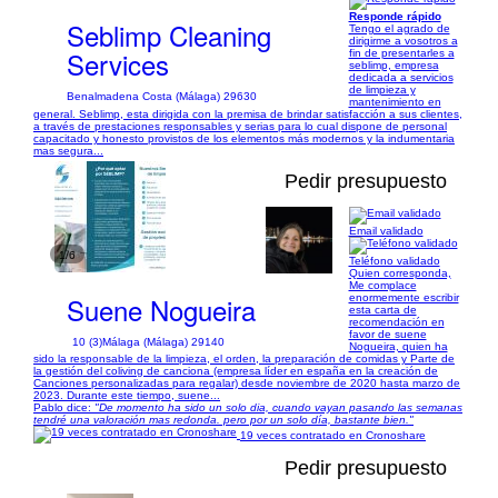
Responde rápido
Seblimp Cleaning
Tengo el agrado de
dirigirme a vosotros a
Services
fin de presentarles a
seblimp, empresa
dedicada a servicios
de limpieza y
Benalmadena Costa (Málaga) 29630
mantenimiento en
general. Seblimp, esta dirigida con la premisa de brindar satisfacción a sus clientes,
a través de prestaciones responsables y serias para lo cual dispone de personal
capacitado y honesto provistos de los elementos más modernos y la indumentaria
mas segura...
Pedir presupuesto
Email validado
1/6
Teléfono validado
Quien corresponda,
Me complace
Suene Nogueira
enormemente escribir
esta carta de
recomendación en
favor de suene
10 (3)
Málaga (Málaga) 29140
Nogueira, quien ha
sido la responsable de la limpieza, el orden, la preparación de comidas y Parte de
la gestión del coliving de canciona (empresa líder en españa en la creación de
Canciones personalizadas para regalar) desde noviembre de 2020 hasta marzo de
2023. Durante este tiempo, suene...
Pablo dice:
"De momento ha sido un solo dia, cuando vayan pasando las semanas
tendré una valoración mas redonda. pero por un solo día, bastante bien."
19 veces contratado en Cronoshare
Pedir presupuesto