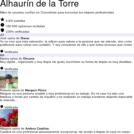
Alhaurín de la Torre
Miles de usuarios confían en Cronoshare para encontrar los mejores profesionales
4.8/5 estrellas
+60.000 opiniones recibidas
100% verificadas
JO
José opina de
Diana
:
Yo no creo que esta valoración, la utilicen para valorar a la persona que me atiende, sino como
justificante para cobrar una comisión. Y soy consciente de ello y que todos tenemos que comer.
Verificada
MA
Mariza opina de
Oksana
:
Muy rápida , organizada y muy limpia me gusto muchísimo su forma de limpiar es muy detallista .
Verificada
Roberto opina de
Margare Pérez
:
Margare es una persona amable y muy profesional en su trabajo. En mi caso ha sido una
limpieza a fondo por cambio de inquilino y ha realizado un trabajo excelente dejando impecable
la vivienda....
Verificada
Milagros opina de
Andrea Catalina
:
Catalina es una profesional absolutamente excepcional. Ha venido a limpiar mi casa en varias