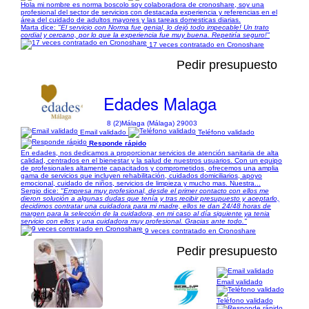
Hola mi nombre es norma boscolo soy colaboradora de cronoshare, soy una
profesional del sector de servicios con destacada experiencia y referencias en el
área del cuidado de adultos mayores y las tareas domesticas diarias.
Marta dice:
"El servicio con Norma fue genial, lo dejó todo impecable! Un trato
cordial y cercano, por lo que la experiencia fue muy buena. Repetiría seguro!"
17 veces contratado en Cronoshare
Pedir presupuesto
Edades Malaga
8 (2)
Málaga (Málaga) 29003
Email validado
Teléfono validado
Responde rápido
En edades, nos dedicamos a proporcionar servicios de atención sanitaria de alta
calidad, centrados en el bienestar y la salud de nuestros usuarios. Con un equipo
de profesionales altamente capacitados y comprometidos, ofrecemos una amplia
gama de servicios que incluyen rehabilitación, cuidados domiciliarios, apoyo
emocional, cuidado de niños, servicios de limpieza y mucho mas. Nuestra...
Sergio dice:
"Empresa muy profesional, desde el primer contacto con ellos me
dieron solución a algunas dudas que tenía y tras recibir presupuesto y aceptarlo,
decidimos contratar una cuidadora para mi madre, ellos te dan 24/48 horas de
margen para la selección de la cuidadora, en mi caso al día siguiente ya tenia
servicio con ellos y una cuidadora muy profesional. Gracias ante todo."
9 veces contratado en Cronoshare
Pedir presupuesto
Email validado
1/5
Teléfono validado