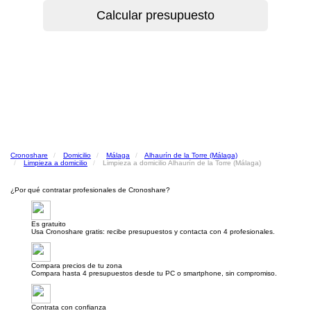
Cronoshare
Domicilio
Málaga
Alhaurín de la Torre (Málaga)
Limpieza a domicilio
Limpieza a domicilio Alhaurín de la Torre (Málaga)
¿Por qué contratar profesionales de Cronoshare?
Es gratuito
Usa Cronoshare gratis: recibe presupuestos y contacta con 4 profesionales.
Compara precios de tu zona
Compara hasta 4 presupuestos desde tu PC o smartphone, sin compromiso.
Contrata con confianza