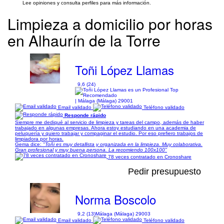
Lee opiniones y consulta perfiles para más información.
Limpieza a domicilio por horas
en Alhaurín de la Torre
Toñi López Llamas
9,6 (24)
| Málaga (Málaga) 29001
Email validado
Teléfono validado
Responde rápido
Siempre me dediqué al servicio de limpieza y tareas del campo, además de haber
trabajado en algunas empresas. Ahora estoy estudiando en una academia de
peluquería y quiero trabajar y compaginar el estudio. Por eso prefiero trabajos de
limpiadora por horas.
Gema dice:
"Toñi es muy detallista y organizada en la limpieza. Muy colaborativa.
Gran profesional y muy buena persona. La recomiendo 100x100"
78 veces contratado en Cronoshare
Pedir presupuesto
Norma Boscolo
9,2 (13)
Málaga (Málaga) 29003
Email validado
Teléfono validado