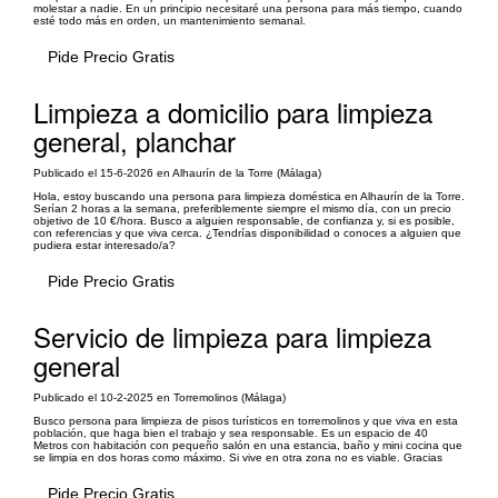
molestar a nadie. En un principio necesitaré una persona para más tiempo, cuando
esté todo más en orden, un mantenimiento semanal.
Pide Precio Gratis
Limpieza a domicilio para limpieza
general, planchar
Publicado el 15-6-2026 en Alhaurín de la Torre (Málaga)
Hola, estoy buscando una persona para limpieza doméstica en Alhaurín de la Torre.
Serían 2 horas a la semana, preferiblemente siempre el mismo día, con un precio
objetivo de 10 €/hora. Busco a alguien responsable, de confianza y, si es posible,
con referencias y que viva cerca. ¿Tendrías disponibilidad o conoces a alguien que
pudiera estar interesado/a?
Pide Precio Gratis
Servicio de limpieza para limpieza
general
Publicado el 10-2-2025 en Torremolinos (Málaga)
Busco persona para limpieza de pisos turísticos en torremolinos y que viva en esta
población, que haga bien el trabajo y sea responsable. Es un espacio de 40
Metros con habitación con pequeño salón en una estancia, baño y mini cocina que
se limpia en dos horas como máximo. Si vive en otra zona no es viable. Gracias
Pide Precio Gratis