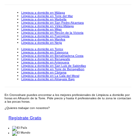
Limpieza a domicilio en Málaga
Limpieza a domicilio en Torre del Mar
Limpieza a domicilio en Marbella
Limpieza a domicilio en San Pedro Alcantara
Limpieza a domicilio en Vélez-Málaga
Limpieza a domicilio en Mijas
Limpieza a domicilio en Rincón de la Victoria
Limpieza a domicilio en Fuengirola
Limpieza a domicilio en Manilva
Limpieza a domicilio en Nerja
Limpieza a domicilio en Torrox
Limpieza a domicilio en Estepona
Limpieza a domicilio en Benalmadena Costa
Limpieza a domicilio en Benajarafe
Limpieza a domicilio en Antequera
Limpieza a domicilio en San Luis de Sabinillas
Limpieza a domicilio en Torre de Benagalbon
Limpieza a domicilio en Cártama
Limpieza a domicilio en La Cala del Moral
Limpieza a domicilio en Almayate Bajo
En Cronoshare puedes encontrar a los mejores profesionales de Limpieza a domicilio por
horas en Alhaurín de la Torre. Pide precio y hasta 4 profesionales de tu zona te contactan
a las pocas horas.
¿Quieres trabajar con nosotros?
Regístrate Gratis