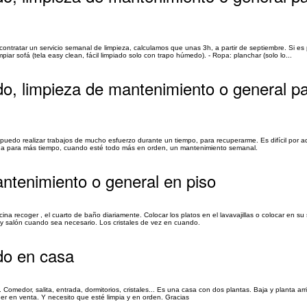
contratar un servicio semanal de limpieza, calculamos que unas 3h, a partir de septiembre. Si es 
iar sofá (tela easy clean, fácil limpiado solo con trapo húmedo). - Ropa: planchar (solo lo...
ndo, limpieza de mantenimiento o general p
do realizar trabajos de mucho esfuerzo durante un tiempo, para recuperarme. Es difícil por aq
rsona para más tiempo, cuando esté todo más en orden, un mantenimiento semanal.
antenimiento o general en piso
a recoger , el cuarto de baño diariamente. Colocar los platos en el lavavajillas o colocar en su sit
 y salón cuando sea necesario. Los cristales de vez en cuando.
ndo en casa
Comedor, salita, entrada, dormitorios, cristales... Es una casa con dos plantas. Baja y planta ar
oner en venta. Y necesito que esté limpia y en orden. Gracias