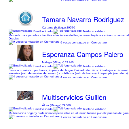
Tamara Navarro Rodriguez
Cártama (Málaga) 29570
Email validado
Teléfono validado
Me dedico a ayudarles a familias a las tareas del hogar como limpiezas a fondos, semana
Gracias
9 veces contratado en Cronoshare
Esperanza Campos Palero
Málaga (Málaga) 29140
Email validado
Teléfono validado
Servicio doméstico por horas, limpieza del hogar. Cuidado de niños. Y trabajos en internet
arecetas (web de recetas del mundo) - publiboda (web de bodas) - infopeople (web de cri
4 veces contratado en Cronoshare
Multiservicios Guillén
Álora (Málaga) 29500
Email validado
Teléfono validado
Multiservicios hogar y profesional especialistas en aluminio hierros pvc etc puertas de gar
1 veces contratado en Cronoshare