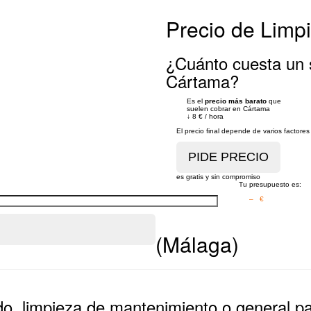
Precio de Limp
¿Cuánto cuesta un s
Cártama?
Es el
precio más barato
que
suelen cobrar en Cártama
↓
8 €
/
hora
El precio final depende de varios factor
es gratis y sin compromiso
Tu presupuesto es:
– €
(Málaga)
ndo, limpieza de mantenimiento o general p