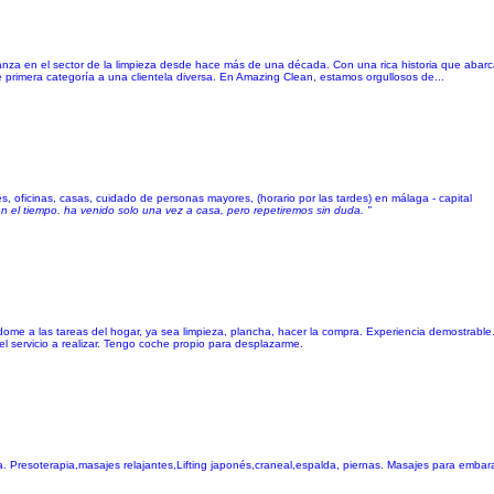
anza en el sector de la limpieza desde hace más de una década. Con una rica historia que aba
e primera categoría a una clientela diversa. En Amazing Clean, estamos orgullosos de...
, oficinas, casas, cuidado de personas mayores, (horario por las tardes) en málaga - capital
n el tiempo. ha venido solo una vez a casa, pero repetiremos sin duda. "
e a las tareas del hogar, ya sea limpieza, plancha, hacer la compra. Experiencia demostrable. 
l servicio a realizar. Tengo coche propio para desplazarme.
cia. Presoterapia,masajes relajantes,Lifting japonés,craneal,espalda, piernas. Masajes para emb