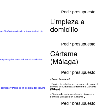
Pedir presupuesto
Limpieza a
domicilio
el trabajo realizado y lo contrataré sin
Pedir presupuesto
Cártama
(Málaga)
ayores y las tareas domesticas diarias.
Pedir presupuesto
¿Cómo funciona?
- Explica tu solicitud de presupuesto para el
servicio de
Limpieza a domicilio Cártama
omidas y Parte de la gestión del coliving
(Málaga)
.
- Cientos de profesionales de Limpieza a
domicilio ubicados en Cártama y
Pedir presupuesto