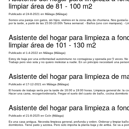
limpiar área de 81 - 100 m2
Publicado el 24-8-2021 en Málaga (Málaga)
Somos una pareja con gatos, sin hijos, vivimos en la zona alta de churriana. Nos gustaría 
por la tarde, a partir de las 15:00-16:00h Tarea semanal: - Baños (uno con mampara). - Limp
Asistente del hogar para limpieza a fo
limpiar área de 101 - 130 m2
Publicado el 1-4-2022 en Málaga (Málaga)
Estoy de baja por una enfermedad autoinmune no contagiosa y operada por 5 veces. No pue
Trabajo pero vivo sola y no quiero molestar a nadie. En un principio necesitaré una pe
Asistente del hogar para limpieza de m
Publicado el 17-12-2021 en Málaga (Málaga)
El horario de trabajo sería por la tarde de 16:00 a 19:00 horas. Limpieza general de: la cocin
Hacer una cama, recoger/ordenaría. Fregar el suelo del cuarto de baño, cocina dormitorio
Asistente del hogar para limpieza a fo
Publicado el 21-8-2025 en Coín (Málaga)
Es una casa antigua. Necesita limpieza general, profunda y orden. Ordenar y limpiar baño. 
dormitorios. Tiene patio y azotea. Pero solo importa la planta baja y de arriba. Se va a p