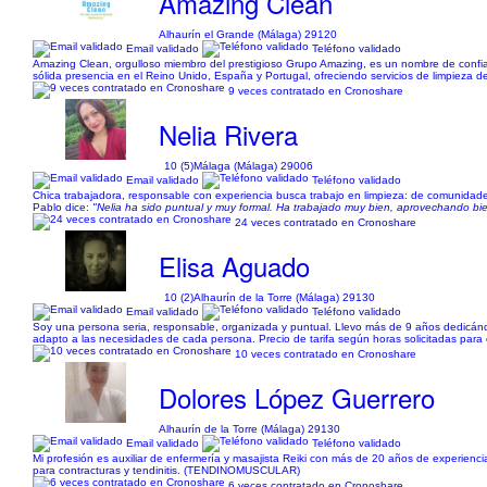
Amazing Clean
Alhaurín el Grande (Málaga) 29120
Email validado
Teléfono validado
Amazing Clean, orgulloso miembro del prestigioso Grupo Amazing, es un nombre de confi
sólida presencia en el Reino Unido, España y Portugal, ofreciendo servicios de limpieza d
9 veces contratado en Cronoshare
Nelia Rivera
10 (5)
Málaga (Málaga) 29006
Email validado
Teléfono validado
Chica trabajadora, responsable con experiencia busca trabajo en limpieza: de comunidades
Pablo dice:
"Nelia ha sido puntual y muy formal. Ha trabajado muy bien, aprovechando bie
24 veces contratado en Cronoshare
Elisa Aguado
10 (2)
Alhaurín de la Torre (Málaga) 29130
Email validado
Teléfono validado
Soy una persona seria, responsable, organizada y puntual. Llevo más de 9 años dedicándom
adapto a las necesidades de cada persona. Precio de tarifa según horas solicitadas para e
10 veces contratado en Cronoshare
Dolores López Guerrero
Alhaurín de la Torre (Málaga) 29130
Email validado
Teléfono validado
Mi profesión es auxiliar de enfermería y masajista Reiki con más de 20 años de experien
para contracturas y tendinitis. (TENDINOMUSCULAR)
6 veces contratado en Cronoshare