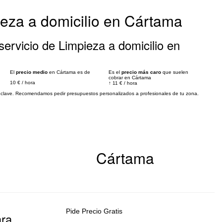
ieza a domicilio en Cártama
ervicio de Limpieza a domicilio en
El
precio medio
en Cártama es de
Es el
precio más caro
que suelen
cobrar en Cártama
10 €
/
hora
↑
11 €
/
hora
es clave. Recomendamos pedir presupuestos personalizados a profesionales de tu zona.
Cártama
Pide Precio Gratis
ara