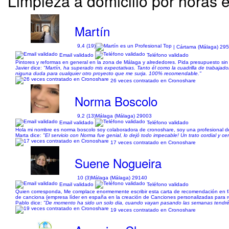
Limpieza a domicilio por horas
Martín
9,4 (19)
| Cártama (Málaga) 29
Email validado
Teléfono validado
Pintores y reformas en general en la zona de Málaga y alrededores. Pida presupuesto sin
Javier dice:
"Martín, ha superado mis expectativas. Tanto él como la cuadrilla de trabajado
niguna duda para cualquier otro proyecto que me surja. 100% recomendable."
26 veces contratado en Cronoshare
Norma Boscolo
9,2 (13)
Málaga (Málaga) 29003
Email validado
Teléfono validado
Hola mi nombre es norma boscolo soy colaboradora de cronoshare, soy una profesional del 
Marta dice:
"El servicio con Norma fue genial, lo dejó todo impecable! Un trato cordial y c
17 veces contratado en Cronoshare
Suene Nogueira
10 (3)
Málaga (Málaga) 29140
Email validado
Teléfono validado
Quien corresponda, Me complace enormemente escribir esta carta de recomendación en favo
de canciona (empresa líder en españa en la creación de Canciones personalizadas para 
Pablo dice:
"De momento ha sido un solo dia, cuando vayan pasando las semanas tendré u
19 veces contratado en Cronoshare