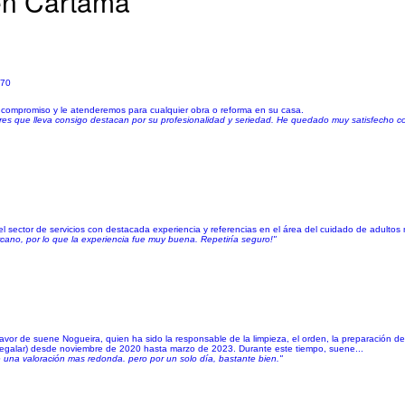
 en Cártama
570
 compromiso y le atenderemos para cualquier obra o reforma en su casa.
res que lleva consigo destacan por su profesionalidad y seriedad. He quedado muy satisfecho con 
sector de servicios con destacada experiencia y referencias en el área del cuidado de adultos m
ercano, por lo que la experiencia fue muy buena. Repetiría seguro!"
r de suene Nogueira, quien ha sido la responsable de la limpieza, el orden, la preparación de c
regalar) desde noviembre de 2020 hasta marzo de 2023. Durante este tiempo, suene...
na valoración mas redonda. pero por un solo día, bastante bien."