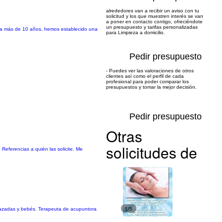
alrededores van a recibir un aviso con tu
solicitud y los que muestren interés se van
a poner en contacto contigo, ofreciéndote
un presupuesto y tarifas personalizadas
rca más de 10 años, hemos establecido una
para Limpieza a domicilio.
Pedir presupuesto
- Puedes ver las valoraciones de otros
clientes así como el perfil de cada
profesional para poder comparar los
presupuestos y tomar la mejor decisión.
Pedir presupuesto
Otras
solicitudes de
Referencias a quién las solicite. Me
arazadas y bebés. Terapeuta de acupuntora
1/5