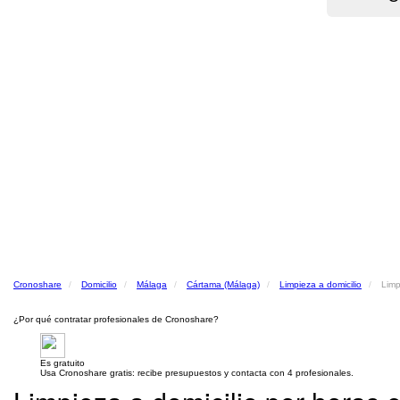
Cronoshare
Domicilio
Málaga
Cártama (Málaga)
Limpieza a domicilio
Limp
¿Por qué contratar profesionales de Cronoshare?
Es gratuito
Usa Cronoshare gratis: recibe presupuestos y contacta con 4 profesionales.