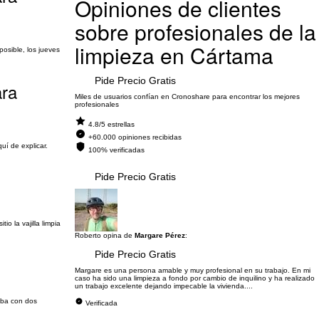
Opiniones de clientes
sobre profesionales de la
limpieza en Cártama
posible, los jueves
Pide Precio Gratis
ara
Miles de usuarios confían en Cronoshare para encontrar los mejores
profesionales
4.8/5 estrellas
+60.000 opiniones recibidas
uí de explicar.
100% verificadas
Pide Precio Gratis
io la vajilla limpia
Roberto opina de
Margare Pérez
:
Pide Precio Gratis
Margare es una persona amable y muy profesional en su trabajo. En mi
caso ha sido una limpieza a fondo por cambio de inquilino y ha realizado
un trabajo excelente dejando impecable la vivienda....
riba con dos
Verificada