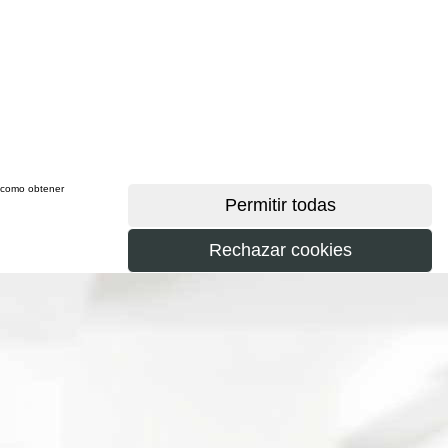
sí como obtener
más