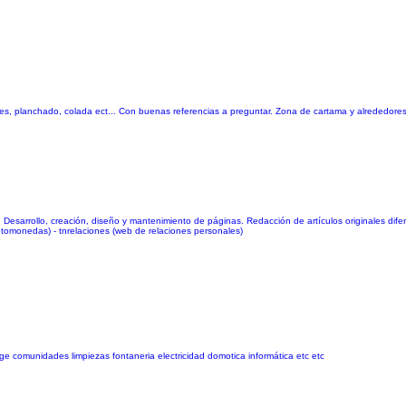
les, planchado, colada ect... Con buenas referencias a preguntar. Zona de cartama y alrededor
: Desarrollo, creación, diseño y mantenimiento de páginas. Redacción de artículos originales dife
ptomonedas) - tnrelaciones (web de relaciones personales)
age comunidades limpiezas fontaneria electricidad domotica informática etc etc