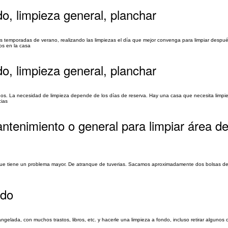
do, limpieza general, planchar
as temporadas de verano, realizando las limpiezas el día que mejor convenga para limpiar despué
os en la casa
do, limpieza general, planchar
 dos. La necesidad de limpieza depende de los días de reserva. Hay una casa que necesita limpie
cias
ntenimiento o general para limpiar área de
a que tiene un problema mayor. De atranque de tuverias. Sacamos aproximadamente dos bolsas de
ndo
ngelada, con muchos trastos, libros, etc. y hacerle una limpieza a fondo, incluso retirar algunos