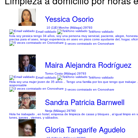
Limpieza a domicilio por horas 
Yessica Osorio
10 (1)
El Morche (Málaga) 29793
Email validado
Teléfono validado
hola soy yessica tengo 34 años, soy una persona muy servicial, paciente, alegre, honest
precisa para el aseo, tengo experiencia en aseo en pisos como ayudante del, hogar, ofici
5 veces contratado en Cronoshare
Maira Alejandra Rodríguez
Torrox Costa (Málaga) 29793
Email validado
Teléfono validado
Hola soy una mujer joven de 35 años .. Tengo una familia por los que tengo que trabajar 
responsable
3 veces contratado en Cronoshare
Sandra Patricia Barnwell
Nerja (Málaga) 29780
Hola he trabajado , en hotel, empresa de limpieza de casas y bloques , al igual limpio en 
lunes, jueves , viernes, y sábados.
Gloria Tangarife Agudelo