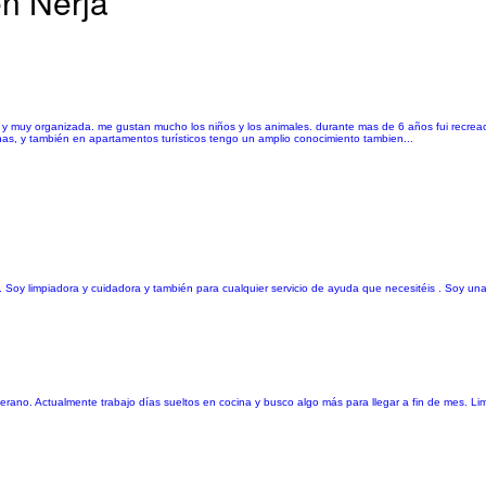
en Nerja
a y muy organizada. me gustan mucho los niños y los animales. durante mas de 6 años fui recrea
nas, y también en apartamentos turísticos tengo un amplio conocimiento tambien...
.. Soy limpiadora y cuidadora y también para cualquier servicio de ayuda que necesitéis . Soy u
verano. Actualmente trabajo días sueltos en cocina y busco algo más para llegar a fin de mes. Limp