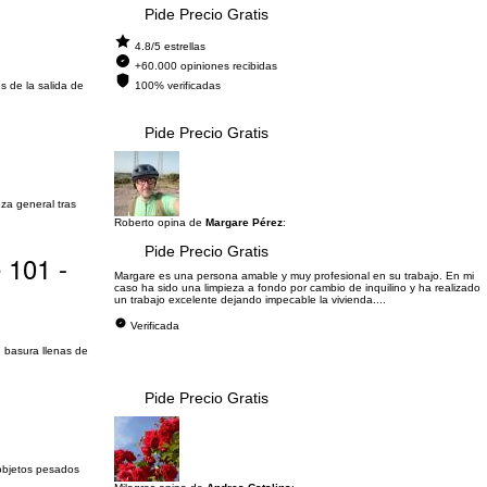
Pide Precio Gratis
4.8/5 estrellas
+60.000 opiniones recibidas
s de la salida de
100% verificadas
Pide Precio Gratis
za general tras
Roberto opina de
Margare Pérez
:
Pide Precio Gratis
 101 -
Margare es una persona amable y muy profesional en su trabajo. En mi
caso ha sido una limpieza a fondo por cambio de inquilino y ha realizado
un trabajo excelente dejando impecable la vivienda....
Verificada
 basura llenas de
Pide Precio Gratis
 objetos pesados