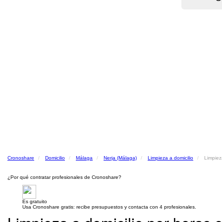
Cronoshare
Domicilio
Málaga
Nerja (Málaga)
Limpieza a domicilio
Limpiez
¿Por qué contratar profesionales de Cronoshare?
Es gratuito
Usa Cronoshare gratis: recibe presupuestos y contacta con 4 profesionales.