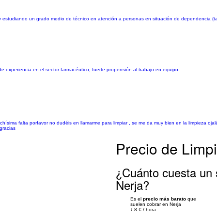
y estudiando un grado medio de técnico en atención a personas en situación de dependencia (ta
de experiencia en el sector farmacéutico, fuerte propensión al trabajo en equipo.
hísima falta porfavor no dudéis en llamarme para limpiar , se me da muy bien en la limpieza oja
gracias
Precio de Limpi
¿Cuánto cuesta un s
Nerja?
Es el
precio más barato
que
suelen cobrar en Nerja
↓
8 €
/
hora