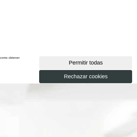
sí como obtener
más