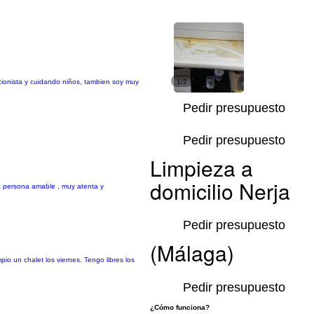
cionista y cuidando niños, tambien soy muy
1/2
Pedir presupuesto
Pedir presupuesto
Limpieza a
domicilio Nerja
na persona amable , muy atenta y
Pedir presupuesto
(Málaga)
io un chalet los viernes. Tengo libres los
Pedir presupuesto
¿Cómo funciona?