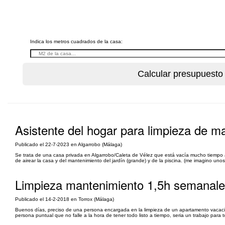
Indica los metros cuadrados de la casa:
Asistente del hogar para limpieza de m
Publicado el 22-7-2023 en Algarrobo (Málaga)
Se trata de una casa privada en Algarrobo/Caleta de Vélez que está vacía mucho tiempo
de airear la casa y del mantenimiento del jardín (grande) y de la piscina. (me imagino un
Limpieza mantenimiento 1,5h semanal
Publicado el 14-2-2018 en Torrox (Málaga)
Buenos días, preciso de una persona encargada en la limpieza de un apartamento vacaciona
persona puntual que no falle a la hora de tener todo listo a tiempo, seria un trabajo par