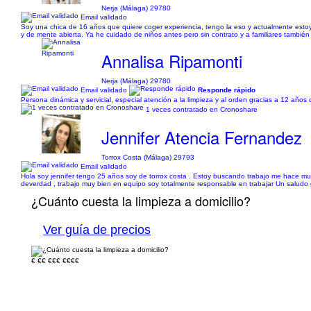
Nerja (Málaga) 29780
Email validado
Soy una chica de 16 años que quiere coger experiencia, tengo la eso y actualmente esto
y de mente abierta. Ya he cuidado de niños antes pero sin contrato y a familiares también
Annalisa Ripamonti
Nerja (Málaga) 29780
Email validado
Responde rápido
Persona dinámica y servicial, especial atención a la limpieza y al orden gracias a 12 años 
1 veces contratado en Cronoshare
Jennifer Atencia Fernandez
Torrox Costa (Málaga) 29793
Email validado
Hola soy jennifer tengo 25 años soy de torrox costa . Estoy buscando trabajo me hace muc
deverdad , trabajo muy bien en equipo soy totalmente responsable en trabajar Un saludo 
¿Cuánto cuesta la limpieza a domicilio?
Ver guía de precios
€
€€
€€€
€€€€