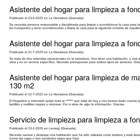
Asistente del hogar para limpieza a fon
Publicado el 23-6-2025 en La Herradura (Granada)
Se necesita persona responsable y disciplinada para limpiar y acondicionar la casa para l
los huéspedes y tener acondicionada y limpia la casa para la siguiente entrada de inquilin
Asistente del hogar para limpieza a fon
Publicado el 21-7-2025 en La Herradura (Granada)
Se trata de dos viviendas vacacionales en la herradura. Una tiene una habitación, y otra
obra y es un servicio específico. Necesito presupuesto para ambos tipos de servicios. Gra
Asistente del hogar para limpieza de ma
130 m2
Publicado el 12-7-2022 en La Herradura (Granada)
El fregadero e intentado quitar toda la ****** que salia de hay y nos hemos dado cuent
ladrillos y toallitas negras y olorosas. Por si sirve de algo la información. Graciaa
Servicio de limpieza para limpieza a fo
Publicado el 13-2-2026 en Lentegí (Granada)
Necesito sanear y despejar una habitación que ha sido utilizada como trastero y está desa
(como las cajas o dos escritorios viejos que hay)