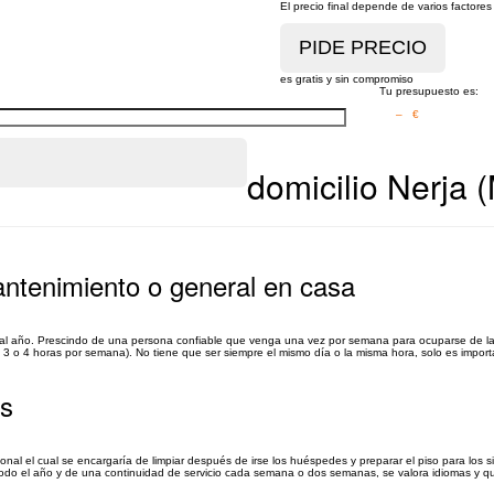
El precio final depende de varios factor
es gratis y sin compromiso
Tu presupuesto es:
– €
domicilio Nerja 
antenimiento o general en casa
 al año. Prescindo de una persona confiable que venga una vez por semana para ocuparse de la 
os 3 o 4 horas por semana). No tiene que ser siempre el mismo día o la misma hora, solo es import
es
l el cual se encargaría de limpiar después de irse los huéspedes y preparar el piso para los si
a todo el año y de una continuidad de servicio cada semana o dos semanas, se valora idiomas y q