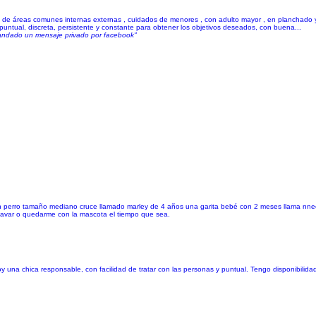
de áreas comunes internas externas , cuidados de menores , con adulto mayor , en planchado y 
untual, discreta, persistente y constante para obtener los objetivos deseados, con buena...
 mandado un mensaje privado por facebook"
un perro tamaño mediano cruce llamado marley de 4 años una garita bebé con 2 meses llama nne
lavar o quedarme con la mascota el tiempo que sea.
una chica responsable, con facilidad de tratar con las personas y puntual. Tengo disponibilidad 