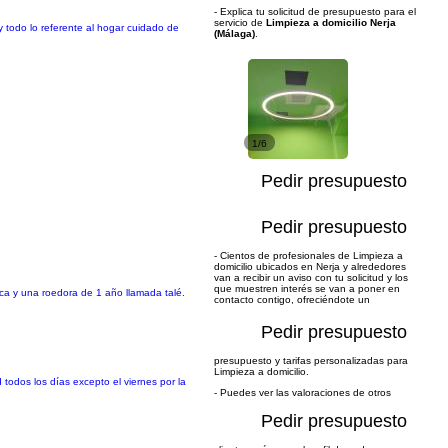
- Explica tu solicitud de presupuesto para el
servicio de
Limpieza a domicilio Nerja
todo lo referente al hogar cuidado de
(Málaga)
.
1/6
Pedir presupuesto
Pedir presupuesto
- Cientos de profesionales de Limpieza a
domicilio ubicados en Nerja y alrededores
van a recibir un aviso con tu solicitud y los
que muestren interés se van a poner en
ca y una roedora de 1 año llamada talé.
contacto contigo, ofreciéndote un
Pedir presupuesto
presupuesto y tarifas personalizadas para
Limpieza a domicilio.
todos los días excepto el viernes por la
- Puedes ver las valoraciones de otros
Pedir presupuesto