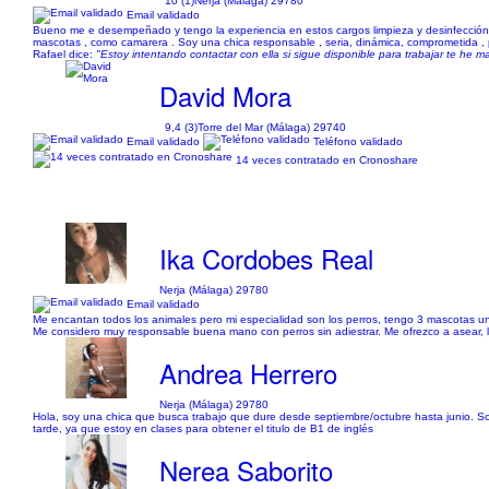
10 (1)
Nerja (Málaga) 29780
Email validado
Bueno me e desempeñado y tengo la experiencia en estos cargos limpieza y desinfección 
mascotas , como camarera . Soy una chica responsable , seria, dinámica, comprometida , p
Rafael dice:
"Estoy intentando contactar con ella si sigue disponible para trabajar te he
David Mora
9,4 (3)
Torre del Mar (Málaga) 29740
Email validado
Teléfono validado
14 veces contratado en Cronoshare
Ika Cordobes Real
Nerja (Málaga) 29780
Email validado
Me encantan todos los animales pero mi especialidad son los perros, tengo 3 mascotas 
Me considero muy responsable buena mano con perros sin adiestrar. Me ofrezco a asear, 
Andrea Herrero
Nerja (Málaga) 29780
Hola, soy una chica que busca trabajo que dure desde septiembre/octubre hasta junio. Soy 
tarde, ya que estoy en clases para obtener el titulo de B1 de inglés
Nerea Saborito