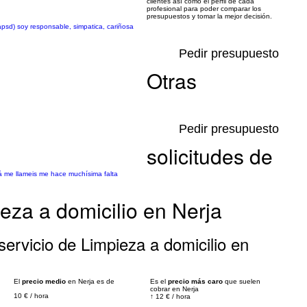
clientes así como el perfil de cada
profesional para poder comparar los
presupuestos y tomar la mejor decisión.
psd) soy responsable, simpatica, cariñosa
Pedir presupuesto
Otras
Pedir presupuesto
solicitudes de
lá me llameis me hace muchísima falta
eza a domicilio en Nerja
ervicio de Limpieza a domicilio en
El
precio medio
en Nerja es de
Es el
precio más caro
que suelen
cobrar en Nerja
10 €
/
hora
↑
12 €
/
hora