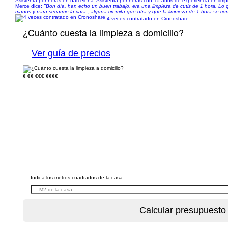
Asistenta por horas en barcelona. Asistenta por horas con 15 años de experiencia en limp
Merce dice:
"Bon día, han echo un buen trabajo, era una limpieza de cutis de 1 hora. Lo
manos y para secarme la cara , alguna cremita que otra y que la limpieza de 1 hora se co
4 veces contratado en Cronoshare
¿Cuánto cuesta la limpieza a domicilio?
Ver guía de precios
€
€€
€€€
€€€€
Indica los metros cuadrados de la casa: