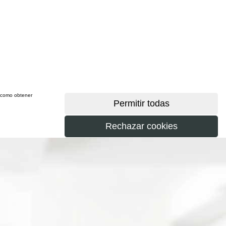
sí como obtener
más