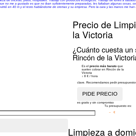
ieza de oficinas, pisos, hospitales. Trabajo con productos ecológicos. Trabajo de lunes a sábad
 que no me a gustado es que no iban suficientemente preparadas, les faltaban algunas cosas, c
nvirtió en 40 m y el resto hablándome de cremas y su empresa. Pero la cara y las manos me han 
Precio de Limpi
la Victoria
¿Cuánto cuesta un s
Rincón de la Victor
Es el
precio más barato
que
suelen cobrar en Rincón de la
Victoria
↓
8 €
/
hora
clave. Recomendamos pedir presupuestos 
es gratis y sin compromiso
Tu presupuesto es:
– €
Limpieza a domic