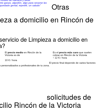
o horario de mañana y tarde.
omo gasas, algodón, algo para secarse las
Otras
quedado genial, repetiré, un saludo"
eza a domicilio en Rincón de
ervicio de Limpieza a domicilio en
ia?
El
precio medio
en Rincón de la
Es el
precio más caro
que suelen
Victoria es de
cobrar en Rincón de la Victoria
↑
12 €
/
hora
10 €
/
hora
El precio final depende de varios factores
personalizados a profesionales de tu zona.
solicitudes de
ilio Rincón de la Victoria