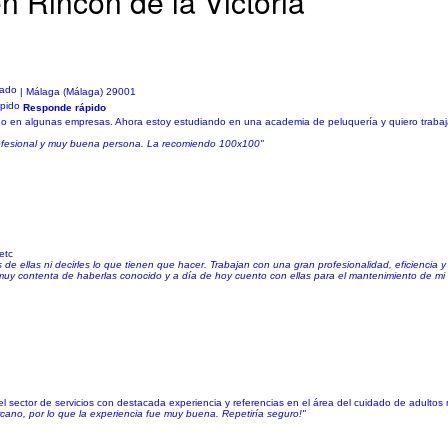
n Rincón de la Victoria
| Málaga (Málaga) 29001
Responde rápido
do en algunas empresas. Ahora estoy estudiando en una academia de peluquería y quiero trabaja
 profesional y muy buena persona. La recomiendo 100x100"
etc
 ellas ni decirles lo que tienen que hacer. Trabajan con una gran profesionalidad, eficiencia y 
muy contenta de haberlas conocido y a día de hoy cuento con ellas para el mantenimiento de mi 
sector de servicios con destacada experiencia y referencias en el área del cuidado de adultos m
ercano, por lo que la experiencia fue muy buena. Repetiría seguro!"