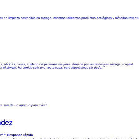
os de limpieza sostenible en malaga, mientras utilizamos productos ecológicos y métodos respet
, oficinas, casas, cuidado de personas mayores, (horario por las tardes) en málaga - capital
n el tiempo. ha venido solo una vez a casa, pero repetiremos sin duda. "
ra salir de un apuro o para más "
ndez
Responde rápido