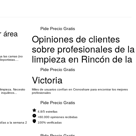
Pide Precio Gratis
r área
Opiniones de clientes
sobre profesionales de la
limpieza en Rincón de la
ga las camas (no
portistas....
Pide Precio Gratis
Victoria
limpieza. Necesito
Miles de usuarios confían en Cronoshare para encontrar los mejores
inquilinos...
profesionales
Pide Precio Gratis
4.8/5 estrellas
+60.000 opiniones recibidas
 días a la semana 2
100% verificadas
Pide Precio Gratis