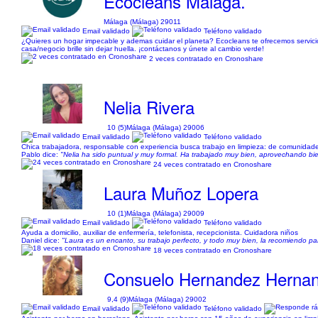
Ecocleans Málaga.
Málaga (Málaga) 29011
Email validado
Teléfono validado
¿Quieres un hogar impecable y ademas cuidar el planeta? Ecocleans te ofrecemos servici
casa/negocio brille sin dejar huella. ¡contáctanos y únete al cambio verde!
2 veces contratado en Cronoshare
Nelia Rivera
10 (5)
Málaga (Málaga) 29006
Email validado
Teléfono validado
Chica trabajadora, responsable con experiencia busca trabajo en limpieza: de comunidades
Pablo dice:
"Nelia ha sido puntual y muy formal. Ha trabajado muy bien, aprovechando bie
24 veces contratado en Cronoshare
Laura Muñoz Lopera
10 (1)
Málaga (Málaga) 29009
Email validado
Teléfono validado
Ayuda a domicilio, auxiliar de enfermería, telefonista, recepcionista. Cuidadora niños
Daniel dice:
"Laura es un encanto, su trabajo perfecto, y todo muy bien, la recomiendo pa
18 veces contratado en Cronoshare
Consuelo Hernandez Herna
9,4 (9)
Málaga (Málaga) 29002
Email validado
Teléfono validado