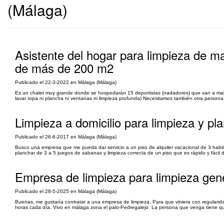
(Málaga)
Asistente del hogar para limpieza de ma
de más de 200 m2
Publicado el 22-3-2022 en Málaga (Málaga)
Es un chalet muy grande donde se hospedarán 15 deportistas (nadadores) que van a mal
lavar ropa ni plancha ni ventanas ni limpieza profunda) Necesitamos también otra persona
Limpieza a domicilio para limpieza y pl
Publicado el 26-6-2017 en Málaga (Málaga)
Busco una empresa que me pueda dar servicio a un piso de alquiler vacacional de 3 habit
planchar de 3 a 5 juegos de sabanas y limpieza correcta de un piso que es rápido y fácil 
Empresa de limpieza para limpieza gene
Publicado el 28-5-2025 en Málaga (Málaga)
Buenas, me gustaría contratar a una empresa de limpieza. Para que viniera con regularid
horas cada día. Vivo en málaga zona el palo-Pedregalejo. La persona que venga tiene qu