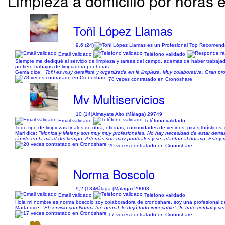
Limpieza a domicilio por horas e
Toñi López Llamas
9,6 (24)
Email validado
Teléfono validado
Siempre me dediqué al servicio de limpieza y tareas del campo, además de haber trabaja
prefiero trabajos de limpiadora por horas.
Gema dice:
"Toñi es muy detallista y organizada en la limpieza. Muy colaborativa. Gran
78 veces contratado en Cronoshare
Mv Multiservicios
10 (14)
Almayate Alto (Málaga) 29749
Email validado
Teléfono validado
Todo tipo de limpiezas finales de obra, oficinas, comunidades de vecinos, pisos turísticos, 
Mari dice:
"Monica y Melany son muy muy profesionales. No hay necesidad de estar detrás de
rápido en la mitad del tiempo. Además son muy puntuales y se adaptan al horario. Estoy 
20 veces contratado en Cronoshare
Norma Boscolo
9,2 (13)
Málaga (Málaga) 29003
Email validado
Teléfono validado
Hola mi nombre es norma boscolo soy colaboradora de cronoshare, soy una profesional del 
Marta dice:
"El servicio con Norma fue genial, lo dejó todo impecable! Un trato cordial y c
17 veces contratado en Cronoshare