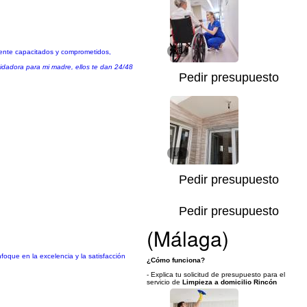
amente capacitados y comprometidos,
1/5
uidadora para mi madre, ellos te dan 24/48
Pedir presupuesto
1/8
Pedir presupuesto
Pedir presupuesto
(Málaga)
foque en la excelencia y la satisfacción
¿Cómo funciona?
- Explica tu solicitud de presupuesto para el
servicio de
Limpieza a domicilio Rincón