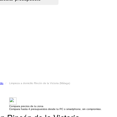
lio
Limpieza a domicilio Rincón de la Victoria (Málaga)
Compara precios de tu zona
Compara hasta 4 presupuestos desde tu PC o smartphone, sin compromiso.