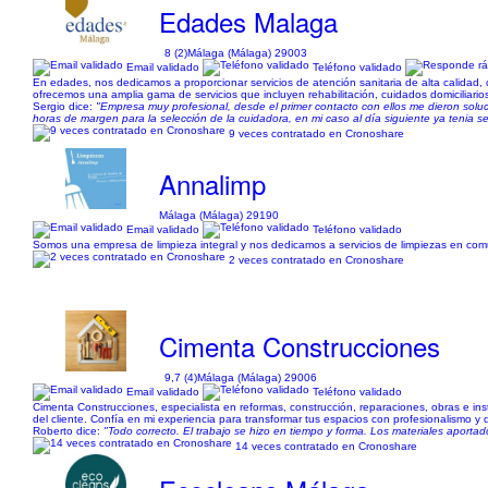
Edades Malaga
8 (2)
Málaga (Málaga) 29003
Email validado
Teléfono validado
En edades, nos dedicamos a proporcionar servicios de atención sanitaria de alta calidad,
ofrecemos una amplia gama de servicios que incluyen rehabilitación, cuidados domiciliario
Sergio dice:
"Empresa muy profesional, desde el primer contacto con ellos me dieron soluc
horas de margen para la selección de la cuidadora, en mi caso al día siguiente ya tenia se
9 veces contratado en Cronoshare
Annalimp
Málaga (Málaga) 29190
Email validado
Teléfono validado
Somos una empresa de limpieza integral y nos dedicamos a servicios de limpiezas en comuni
2 veces contratado en Cronoshare
Cimenta Construcciones
9,7 (4)
Málaga (Málaga) 29006
Email validado
Teléfono validado
Cimenta Construcciones, especialista en reformas, construcción, reparaciones, obras e ins
del cliente. Confía en mi experiencia para transformar tus espacios con profesionalismo y 
Roberto dice:
"Todo correcto. El trabajo se hizo en tiempo y forma. Los materiales aportado
14 veces contratado en Cronoshare