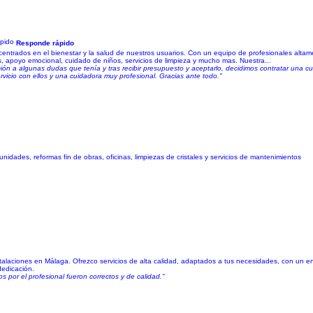
Responde rápido
 centrados en el bienestar y la salud de nuestros usuarios. Con un equipo de profesionales alt
s, apoyo emocional, cuidado de niños, servicios de limpieza y mucho mas. Nuestra...
ión a algunas dudas que tenía y tras recibir presupuesto y aceptarlo, decidimos contratar una c
rvicio con ellos y una cuidadora muy profesional. Gracias ante todo."
dades, reformas fin de obras, oficinas, limpiezas de cristales y servicios de mantenimientos
talaciones en Málaga. Ofrezco servicios de alta calidad, adaptados a tus necesidades, con un en
dedicación.
s por el profesional fueron correctos y de calidad."