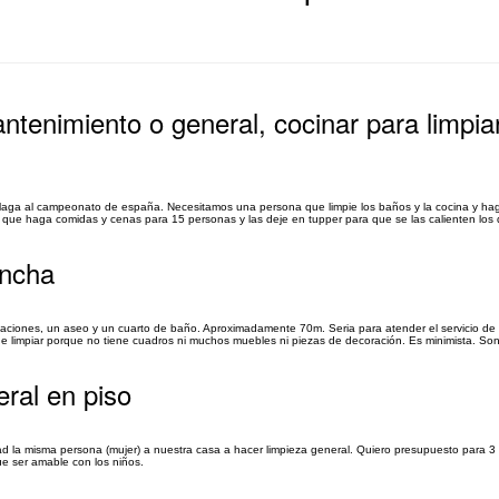
ntenimiento o general, cocinar para limpia
aga al campeonato de españa. Necesitamos una persona que limpie los baños y la cocina y ha
 que haga comidas y cenas para 15 personas y las deje en tupper para que se las calienten los de
ancha
aciones, un aseo y un cuarto de baño. Aproximadamente 70m. Seria para atender el servicio de 
de limpiar porque no tiene cuadros ni muchos muebles ni piezas de decoración. Es minimista. Son 
ral en piso
ad la misma persona (mujer) a nuestra casa a hacer limpieza general. Quiero presupuesto para 3
e ser amable con los niños.