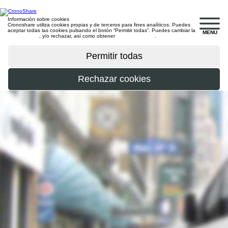
Información sobre cookies
Cronoshare utiliza cookies propias y de terceros para fines analíticos. Puedes
aceptar todas las cookies pulsando el botón “Permitir todas”. Puedes cambiar la
MENU
configuración
, y/o rechazar, así como obtener
más información
.