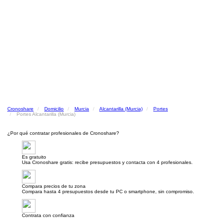
Cronoshare
Domicilio
Murcia
Alcantarilla (Murcia)
Portes
Portes Alcantarilla (Murcia)
¿Por qué contratar profesionales de Cronoshare?
Es gratuito
Usa Cronoshare gratis: recibe presupuestos y contacta con 4 profesionales.
Compara precios de tu zona
Compara hasta 4 presupuestos desde tu PC o smartphone, sin compromiso.
Contrata con confianza