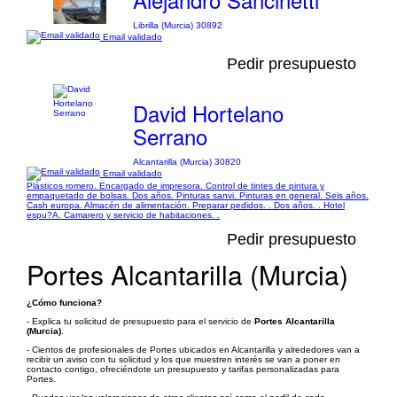
Librilla (Murcia) 30892
Email validado
Pedir presupuesto
David Hortelano
Serrano
Alcantarilla (Murcia) 30820
Email validado
Plásticos romero. Encargado de impresora. Control de tintes de pintura y
empaquetado de bolsas. Dos años. Pinturas sanvi. Pinturas en general. Seis años.
Cash europa. Almacén de alimentación. Preparar pedidos. . Dos años. . Hotel
espu?A. Camarero y servicio de habitaciones. .
Pedir presupuesto
Portes Alcantarilla (Murcia)
¿Cómo funciona?
- Explica tu solicitud de presupuesto para el servicio de
Portes Alcantarilla
(Murcia)
.
- Cientos de profesionales de Portes ubicados en Alcantarilla y alrededores van a
recibir un aviso con tu solicitud y los que muestren interés se van a poner en
contacto contigo, ofreciéndote un presupuesto y tarifas personalizadas para
Portes.