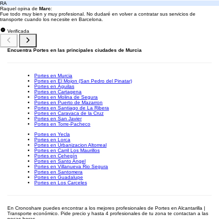
RA
Raquel opina de
Marc
:
Fue todo muy bien y muy profesional. No dudaré en volver a contratar sus servicios de
transporte cuando los necesite en Barcelona.
Verificada
Encuentra Portes en las principales ciudades de Murcia
Portes en Murcia
Portes en El Mojon (San Pedro del Pinatar)
Portes en Águilas
Portes en Cartagena
Portes en Molina de Segura
Portes en Puerto de Mazarron
Portes en Santiago de La Ribera
Portes en Caravaca de la Cruz
Portes en San Javier
Portes en Torre-Pacheco
Portes en Yecla
Portes en Lorca
Portes en Urbanizacion Altorreal
Portes en Carril Los Maurillos
Portes en Cehegín
Portes en Santo Angel
Portes en Villanueva Rio Segura
Portes en Santomera
Portes en Guadalupe
Portes en Los Carceles
En Cronoshare puedes encontrar a los mejores profesionales de Portes en Alcantarilla |
Transporte económico. Pide precio y hasta 4 profesionales de tu zona te contactan a las
pocas horas.