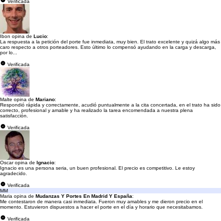
Verificada
Ibon opina de
Lucio
:
La respuesta a la petición del porte fue inmediata, muy bien. El trato excelente y quizá algo más
caro respecto a otros porteadores. Esto último lo compensó ayudando en la carga y descarga,
por lo...
Verificada
Malte opina de
Mariano
:
Respondió rápida y correctamente, acudió puntualmente a la cita concertada, en el trato ha sido
correcto, profesional y amable y ha realizado la tarea encomendada a nuestra plena
satisfacción.
Verificada
Oscar opina de
Ignacio
:
Ignacio es una persona seria, un buen profesional. El precio es competitivo. Le estoy
agradecido.
Verificada
MM
Maria opina de
Mudanzas Y Portes En Madrid Y España
:
Me contestaron de manera casi inmediata. Fueron muy amables y me dieron precio en el
momento. Estuvieron dispuestos a hacer el porte en el día y horario que necesitabamos.
Verificada