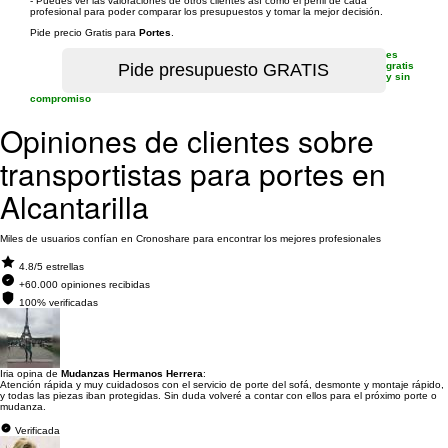
- Puedes ver las valoraciones de otros clientes así como el perfil de cada
profesional para poder comparar los presupuestos y tomar la mejor decisión.
Pide precio Gratis para
Portes
.
es
gratis
y sin
compromiso
Opiniones de clientes sobre
transportistas para portes en
Alcantarilla
Miles de usuarios confían en Cronoshare para encontrar los mejores profesionales
4.8/5 estrellas
+60.000 opiniones recibidas
100% verificadas
Iria opina de
Mudanzas Hermanos Herrera
:
Atención rápida y muy cuidadosos con el servicio de porte del sofá, desmonte y montaje rápido,
y todas las piezas iban protegidas. Sin duda volveré a contar con ellos para el próximo porte o
mudanza.
Verificada