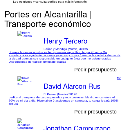
Lee opiniones y consulta perfiles para más información.
Portes en Alcantarilla |
Transporte económico
Henry Tercero
Baños y Mendigo (Murcia) 30155
Buenas tardes mi nombre es henry tercero soy soltero tengo 20 años Mis
experiencia es ayudante de carros pesados y buses fuera de la ciudad y dentro de
la ciudad ademas soy responsable en cualquier área que me asigne gracias
Disponibilidad de trabajo inmediato gracias
Pedir presupuesto
Me
David Alarcon Rus
El Palmar (Murcia) 30120
dedico al transporte de cargas pesadas y muy costosas. Me tiro en carretera el
70% de mi dia a dia. Historial de 0 accidentes en carretera, tu carga llegará 100%
segura
Pedir presupuesto
Jonathan Campuzano