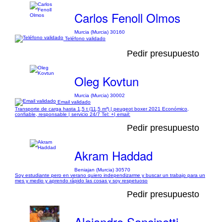
Carlos Fenoll Olmos
Murcia (Murcia) 30160
Teléfono validado
Pedir presupuesto
Oleg Kovtun
Murcia (Murcia) 30002
Email validado
Transporte de carga hasta 1,5 t (11,5 m³) | peugeot boxer 2021 Económico,
confiable, responsable | servicio 24/7 Tel: +| email:
Pedir presupuesto
Akram Haddad
Beniajan (Murcia) 30570
Soy estudiante pero en verano quiero independizarme y buscar un trabajo para un
mes y medio y aprendo rápido las cosas y soy respetuoso
Pedir presupuesto
Alejandro Sancinetti