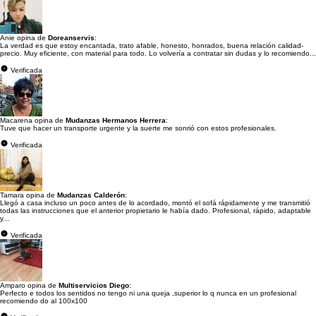
Anie opina de
Doreanservis
:
La verdad es que estoy encantada, trato afable, honesto, honrados, buena relación calidad-
precio. Muy eficiente, con material para todo. Lo volvería a contratar sin dudas y lo recomiendo...
Verificada
Macarena opina de
Mudanzas Hermanos Herrera
:
Tuve que hacer un transporte urgente y la suerte me sonrió con estos profesionales.
Verificada
Tamara opina de
Mudanzas Calderón
:
Llegó a casa incluso un poco antes de lo acordado, montó el sofá rápidamente y me transmitió
todas las instrucciones que el anterior propietario le había dado. Profesional, rápido, adaptable
y...
Verificada
Amparo opina de
Multiservicios Diego
:
Perfecto e todos los sentidos no tengo ni una queja ,superior lo q nunca en un profesional
recomiendo do al 100x100